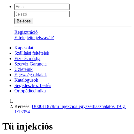
Belépés
Regisztráció
Elfelejtette jelszavát?
Kapcsolat
Szállítási feltételek
Fizetés módja
Szervíz Garancia
Üzleteink
Egészség oldalak
Katalógusok
Segédeszköz bérlés
Ortopédtechnika
Keresés:
U00011878/tu-injekcios-egyszerhasznalatos-19-g-
1/13954
Tű injekciós