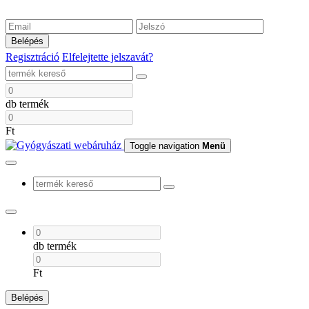
Belépés
Regisztráció
Elfelejtette jelszavát?
db termék
Ft
Toggle navigation
Menü
db termék
Ft
Belépés