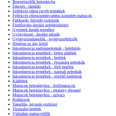
Betegrögzítők betegágyba
Étkezés - táplálás
Felfekvés elleni egyéb termékek
Felfekvés elleni/antidecubitus komplett matracok
Füldugók, fülvédő eszközök
Fürdőszoba ápolási segédeszközei
Gyermek ápolás termékei
Gyógyászati - ápolási párnák
Gyógyszeradagolók - gyógyszerfelezők
Higiénia az ágy körül
Inkontinencia nadrágpelenkák - belebújós
Inkontinencia termékek - beteg alátétek
Inkontinencia termékek - betétek
Inkontinencia termékek - éjszakára pelenkák
Inkontinencia termékek - férfi betétek
Inkontinencia termékek - nappali pelenkák
Inkontinencia termékek - rögzítő nadrágok
Kádliftek
Matracok betegágyhoz - fedőmatracok
Matracok betegágyhoz - memory réteggel
Matracok betegágyhoz - szivacs
Rollátorok
Takarítás, ágyazás eszközei
Tisztasági betétek
Vízhatlan matracvédők