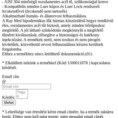
- AISI 304 minőségű rozsdamentes acél tű, szilikonolajjal kenve
- Kompatibilis minden Luer kúpos és Luer Lock rendszerű
fecskendővel (fecskendő nem tartozék)
Alkalmazható humán- és állatorvosi felhasználásra.
A Ray Med hipodermikus tűk hármas köszörülésű hegye rendkívül
éles, rozsdamentes acél tűt biztosít, amely minden bőrtípushoz
megfelelő. A jól látható színkódolás megkönnyíti a megfelelő
tűméret kiválasztását, elősegítve a biztonságos és hatékony
injekciózást. A termékek steril, nem toxikus és nem pirogén
kivitelűek, közvetlenül orvosi felhasználásra készen kerülnek
forgalomba.
Ehhez a termékhez nincs letölthető dokumentáció.(01)
* Elküldheti nekünk a termékkel (Kód:
U00011878
) kapcsolatos
kérdését.
Email cím
@
Kérdés:
Mehet
* Lehetősége van értesítést kérni email címére, ha a termék raktárra
kerül. Ehhez nem kell mást tennie, mint megadni email címét.