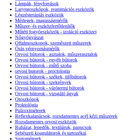
Lámpák, fényforrások
Laryngoszkópok, reanimációs eszközök
Légzésterápiás eszközök
Mérlegek, magasságmérők
Műszer- és eszközfertőtlenítők
Műtéti fogyóeszközök - izoláció eszközei
Nőgyógyászat
Oftalmoszkopok, szemészeti műszerek
Órás vérnyomásmérők
Orvosi bútorok - asztalok, műszerasztalok
Orvosi bútorok - egyéb bútorok
Orvosi bútorok - műtő szoba
orvosi butorok - proctologia
Orvosi bútorok - székek, ülőbútorok
Orvosi bútorok - szekrények
Orvosi bútorok - várótermi bútorok
Orvosi bútorok - vizsgáló ágyak
Otoszkópok
Proktológia
Pulzoximéterek
Reflexkalapácsok, rozsdamentes acél kézi műszerek
Rozsdamentes orvosi eszközök
Ruházat, lepedők, textiláruk, papucsok
Sebészeti koagulátorok és tartozékai
Spirométerek