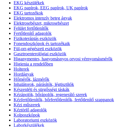
EKG készülékek
EKG papírok, EEG papírok, UK papírok
EKG tartozékok
Elektromos intenzív beteg ágyak
Elektrosebészet, mikrosebészet
Felület fertőtlenítők
Fertőtlenítő adagolók
Fizikoterápiás eszközök
Fonendoszkópok és tartozékaik
Fül-orr-gégészeti eszközök
Gasztroenterológiai eszközök
Higanymentes, hagyomásnyos orvosi vérnyomásmérők
Higienia a rendelőben
Holterek
Hordágyak
Hőmérők, lázmérők
Inhalátorok, párásítók, légtisztítók
Készenléti és sürgősségi táskák
Kézápolók, bőrápolók, regeneráló szerek
Kézfertőtlenítők, bőrfertőtlenítők, fertőtlenítő szappanok
Kézi műszerek
Kéztörlő adagolók
Kolposzkópok
Laboratoriumi eszközök
Laborkészülékek