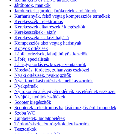
Járóbotok, mankók
Járókeretek, gurulós járókeretek - rollátorok
Karharisnyák, felső végtag kompressziós termékek
Kerekesszék - elektromos
Kerekesszék alkatrészek / kiegészítők
Kerekesszékek - aktív
Kerekesszékek - kézi hajtású
Kompessziós alsó végtag harisnyák
Könyök ortézisek
Lábfej ortézisek, lábujj bütyök kezelők
Lábfej specialisták
Látásgyakorlás eszközei, szemtakarók
Mosdatás, fürdetés, zuhanyzás eszközei
Nyaki ortézisek, nyakrögzítők
Nyaki-mellkasi ortézisek, mellkasszorítók
Nyakpárnák
Nyiroködéma és egyéb ödémák kezelésének eszközei
Nyújtók, nyújtókészülékek
Scooter kiegészítők
Scooterek - elektromos hajtású mozgássérült mopedek
Szoba WC
Talpbetétek, ludtalpbetétek
Térdortézisek, térdrögzítők, térdszorítók
Tesztcsíkok