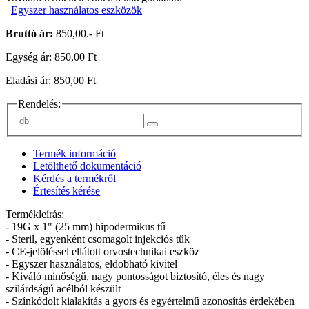
Egyszer használatos eszközök
Bruttó ár:
850,00.- Ft
Egység ár: 850,00 Ft
Eladási ár: 850,00 Ft
Rendelés:
Termék információ
Letölthető dokumentáció
Kérdés a termékről
Értesítés kérése
Termékleírás:
- 19G x 1" (25 mm) hipodermikus tű
- Steril, egyenként csomagolt injekciós tűk
- CE-jelöléssel ellátott orvostechnikai eszköz
- Egyszer használatos, eldobható kivitel
- Kiváló minőségű, nagy pontosságot biztosító, éles és nagy
szilárdságú acélból készült
- Színkódolt kialakítás a gyors és egyértelmű azonosítás érdekében