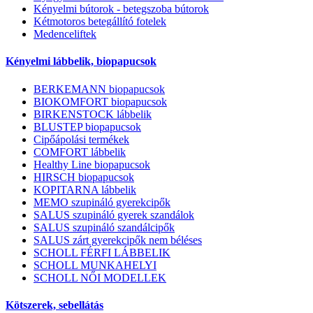
Kényelmi bútorok - betegszoba bútorok
Kétmotoros betegállító fotelek
Medenceliftek
Kényelmi lábbelik, biopapucsok
BERKEMANN biopapucsok
BIOKOMFORT biopapucsok
BIRKENSTOCK lábbelik
BLUSTEP biopapucsok
Cipőápolási termékek
COMFORT lábbelik
Healthy Line biopapucsok
HIRSCH biopapucsok
KOPITARNA lábbelik
MEMO szupináló gyerekcipők
SALUS szupináló gyerek szandálok
SALUS szupináló szandálcipők
SALUS zárt gyerekcipők nem béléses
SCHOLL FÉRFI LÁBBELIK
SCHOLL MUNKAHELYI
SCHOLL NŐI MODELLEK
Kötszerek, sebellátás