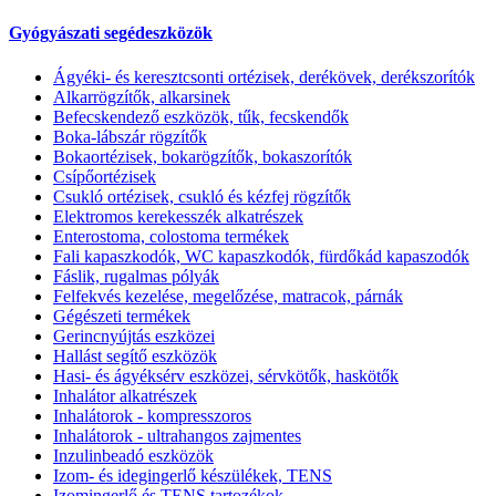
Gyógyászati segédeszközök
Ágyéki- és keresztcsonti ortézisek, derékövek, derékszorítók
Alkarrögzítők, alkarsinek
Befecskendező eszközök, tűk, fecskendők
Boka-lábszár rögzítők
Bokaortézisek, bokarögzítők, bokaszorítók
Csípőortézisek
Csukló ortézisek, csukló és kézfej rögzítők
Elektromos kerekesszék alkatrészek
Enterostoma, colostoma termékek
Fali kapaszkodók, WC kapaszkodók, fürdőkád kapaszodók
Fáslik, rugalmas pólyák
Felfekvés kezelése, megelőzése, matracok, párnák
Gégészeti termékek
Gerincnyújtás eszközei
Hallást segítő eszközök
Hasi- és ágyéksérv eszközei, sérvkötők, haskötők
Inhalátor alkatrészek
Inhalátorok - kompresszoros
Inhalátorok - ultrahangos zajmentes
Inzulinbeadó eszközök
Izom- és idegingerlő készülékek, TENS
Izomingerlő és TENS tartozékok