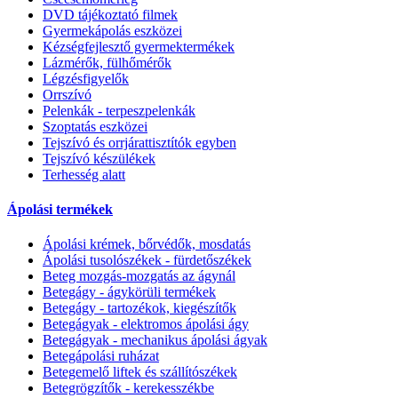
DVD tájékoztató filmek
Gyermekápolás eszközei
Kézségfejlesztő gyermektermékek
Lázmérők, fülhőmérők
Légzésfigyelők
Orrszívó
Pelenkák - terpeszpelenkák
Szoptatás eszközei
Tejszívó és orrjárattisztítók egyben
Tejszívó készülékek
Terhesség alatt
Ápolási termékek
Ápolási krémek, bőrvédők, mosdatás
Ápolási tusolószékek - fürdetőszékek
Beteg mozgás-mozgatás az ágynál
Betegágy - ágykörüli termékek
Betegágy - tartozékok, kiegészítők
Betegágyak - elektromos ápolási ágy
Betegágyak - mechanikus ápolási ágyak
Betegápolási ruházat
Betegemelő liftek és szállítószékek
Betegrögzítők - kerekesszékbe