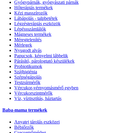
Gyógypárnák, gyógyászati párnák
Hőterápiás termékek
Kézi masszírozók
Lábápolás - talpbetétek
Légzésterápiás eszközök
Lépéssszámlálók
Mágneses termékek
Méregtelenítés
Mérlegek
Nyugodt alvás
Papucsok, kényelmi lábbelik
Párásító, párologtató készülékek
Probiotikumok
Szájhigiénia
Szépségápolás
Testzsírmérők
Vércukor-vérnyomásmérő egyben
Vércukorszintmérők
Víz, víztisztítás, háztartás
Baba-mama termékek
Anyatej tárolás eszközei
Bébiőrzők
Csecsemőmérleg