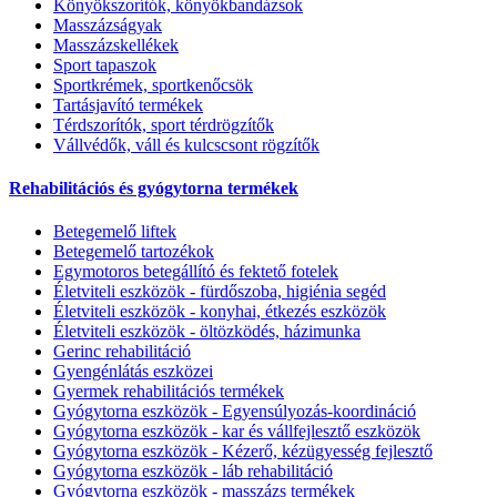
Könyökszorítók, könyökbandázsok
Masszázságyak
Masszázskellékek
Sport tapaszok
Sportkrémek, sportkenőcsök
Tartásjavító termékek
Térdszorítók, sport térdrögzítők
Vállvédők, váll és kulcscsont rögzítők
Rehabilitációs és gyógytorna termékek
Betegemelő liftek
Betegemelő tartozékok
Egymotoros betegállító és fektető fotelek
Életviteli eszközök - fürdőszoba, higiénia segéd
Életviteli eszközök - konyhai, étkezés eszközök
Életviteli eszközök - öltözködés, házimunka
Gerinc rehabilitáció
Gyengénlátás eszközei
Gyermek rehabilitációs termékek
Gyógytorna eszközök - Egyensúlyozás-koordináció
Gyógytorna eszközök - kar és vállfejlesztő eszközök
Gyógytorna eszközök - Kézerő, kézügyesség fejlesztő
Gyógytorna eszközök - láb rehabilitáció
Gyógytorna eszközök - masszázs termékek