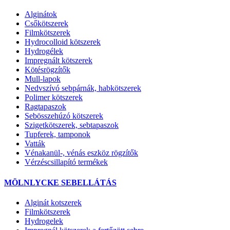
Alginátok
Csőkötszerek
Filmkötszerek
Hydrocolloid kötszerek
Hydrogélek
Impregnált kötszerek
Kötésrögzítők
Mull-lapok
Nedvszívó sebpárnák, habkötszerek
Polimer kötszerek
Ragtapaszok
Sebösszehúzó kötszerek
Szigetkötszerek, sebtapaszok
Tupferek, tamponok
Vatták
Vénakanül-, vénás eszköz rögzítők
Vérzéscsillapító termékek
MÖLNLYCKE SEBELLÁTÁS
Alginát kotszerek
Filmkötszerek
Hydrogelek