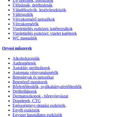
Ujj ortézisek, ujjrögzítők
Ülőpárnák, derékpárnák
Váladékszívók, leszívóeszközök
Vállrögzítők
Vércukormérő tartozékok
Vércukormérők
Vizeletürítés eszközei: katéterzsákok
Vizeletürítés eszközei: vizelet katéterek
WC magasítók
Orvosi műszerek
Alkoholszondák
Audiométerek
Autokláv sterilizátorok
Automata vérnyomásmérők
Betegágyak és tartozékai
Betegörző monitorok
Bőrfertőtlenítők, nyálkahártyafertőtlenítők
Defibrillátorok
Dermatoszkopok - bőrgyógyászat
Dopplerek, CTG
Egészségügyi oktatási eszközök,
Egyéb eszközök
Egyszer használatos eszközök