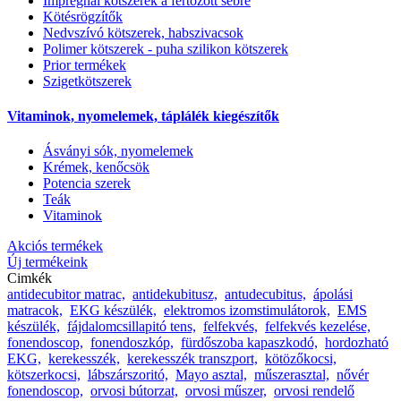
Impregnál kötszerek a fertőzött sebre
Kötésrögzítők
Nedvszívó kötszerek, habszivacsok
Polimer kötszerek - puha szilikon kötszerek
Prior termékek
Szigetkötszerek
Vitaminok, nyomelemek, táplálék kiegészítők
Ásványi sók, nyomelemek
Krémek, kenőcsök
Potencia szerek
Teák
Vitaminok
Akciós termékek
Új termékeink
Cimkék
antidecubitor matrac,
antidekubitusz,
antudecubitus,
ápolási
matracok,
EKG készülék,
elektromos izomstimulátorok,
EMS
készülék,
fájdalomcsillapitó tens,
felfekvés,
felfekvés kezelése,
fonendoscop,
fonendoszkóp,
fürdőszoba kapaszkodó,
hordozható
EKG,
kerekesszék,
kerekesszék transzport,
kötözőkocsi,
kötszerkocsi,
lábszárszoritó,
Mayo asztal,
műszerasztal,
nővér
fonendoscop,
orvosi bútorzat,
orvosi műszer,
orvosi rendelő