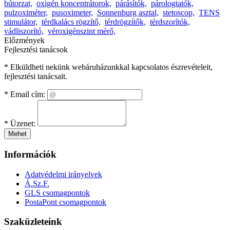
bútorzat,
oxigén koncentrátorok,
párásítók,
párologtatók,
pulzoximéter,
pusoximeter,
Sonnenburg asztal,
stetoscop,
TENS
stimulátor,
térdkalács rögzítő,
térdrögzítők,
térdszorítók,
vádliszorító,
véroxigénszint mérő,
Előzmények
Fejlesztési tanácsok
* Elküldheti nekünk webáruházunkkal kapcsolatos észrevételeit,
fejlesztési tanácsait.
*
Email cím:
*
Üzenet:
Mehet
Információk
Adatvédelmi irányelvek
Á.Sz.F.
GLS csomagpontok
PostaPont csomagpontok
Szaküzleteink