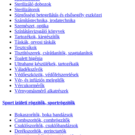
Sterilizáló dobozok
Sterilizátorok
Sürgősségi betegellátás és elsősegély eszközei
Számítástechnika, irodatechnika
Szemészet, optika
Színlátásvizsgáló könyvek
Tartozékok, kiegészítők
Táskák, orvosi táskák
Tesztcsíkok
Tisztítószerek, csírátlanítók, szagtalanítok
Toalett higénia
Ultrahang készülékek, tartozékaik
Váladékszívók
Védőeszközök, védőfelszerelések
Vér- és infúziós melegítők
Vércukormérők
Vérnyomásmérő alkatrészek
Sport izületi rögzítők, sportrögzítők
Bokaszorítók, boka bandázsok
Combszoritók, combrögzítők
Csuklószorítók, csuklóbandázsok
Derékszorítók, gerinctartók