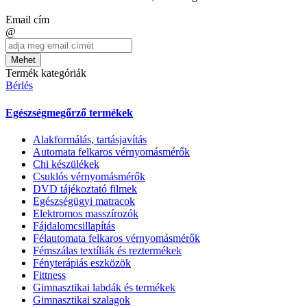
Email cím
@
Mehet
Termék kategóriák
Bérlés
Egészségmegőrző termékek
Alakformálás, tartásjavítás
Automata felkaros vérnyomásmérők
Chi készülékek
Csuklós vérnyomásmérők
DVD tájékoztató filmek
Egészségügyi matracok
Elektromos masszírozók
Fájdalomcsillapítás
Félautomata felkaros vérnyomásmérők
Fémszálas textíliák és reztermékek
Fényterápiás eszközök
Fittness
Gimnasztikai labdák és termékek
Gimnasztikai szalagok