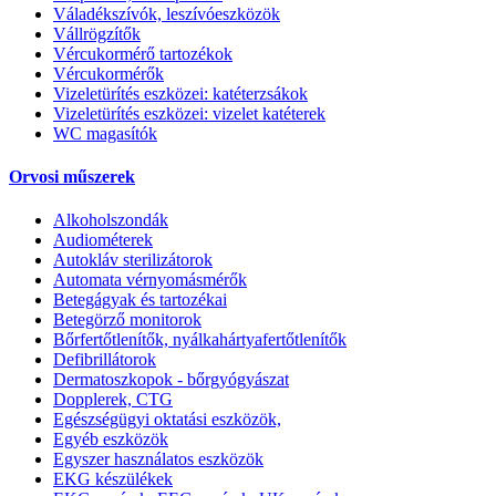
Váladékszívók, leszívóeszközök
Vállrögzítők
Vércukormérő tartozékok
Vércukormérők
Vizeletürítés eszközei: katéterzsákok
Vizeletürítés eszközei: vizelet katéterek
WC magasítók
Orvosi műszerek
Alkoholszondák
Audiométerek
Autokláv sterilizátorok
Automata vérnyomásmérők
Betegágyak és tartozékai
Betegörző monitorok
Bőrfertőtlenítők, nyálkahártyafertőtlenítők
Defibrillátorok
Dermatoszkopok - bőrgyógyászat
Dopplerek, CTG
Egészségügyi oktatási eszközök,
Egyéb eszközök
Egyszer használatos eszközök
EKG készülékek