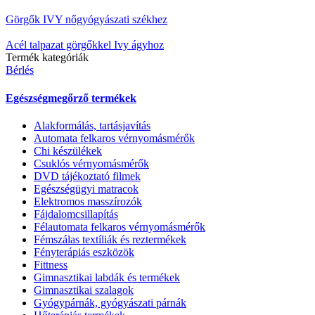
Görgők IVY nőgyógyászati székhez
Acél talpazat görgőkkel Ivy ágyhoz
Termék kategóriák
Bérlés
Egészségmegőrző termékek
Alakformálás, tartásjavítás
Automata felkaros vérnyomásmérők
Chi készülékek
Csuklós vérnyomásmérők
DVD tájékoztató filmek
Egészségügyi matracok
Elektromos masszírozók
Fájdalomcsillapítás
Félautomata felkaros vérnyomásmérők
Fémszálas textíliák és reztermékek
Fényterápiás eszközök
Fittness
Gimnasztikai labdák és termékek
Gimnasztikai szalagok
Gyógypárnák, gyógyászati párnák