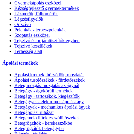
Gyermekápolás eszközei
Kézségfejlesztő gyermektermékek
Lázmérők, fülhőmérők
Légzésfigyelők
Orrszívó
Pelenkák - terpeszpelenkák
Szoptatás eszközei
Tejszívó és orrjárattisztítók egyben
Tejszívó készülékek
Terhesség alatt
Ápolási termékek
Ápolási krémek, bőrvédők, mosdatás
Ápolási tusolószékek - fürdetőszékek
Beteg mozgás-mozgatás az ágynál
Betegágy - ágykörüli termékek
Betegágy - tartozékok, kiegészítők
Betegágyak - elektromos ápolási ágy
Betegágyak - mechanikus ápolási ágyak
Betegápolási ruházat
Betegemelő liftek és szállítószékek
Betegrögzítők - kerekesszékbe
Betegrögzítők betegágyba
Étkezés - táplálás