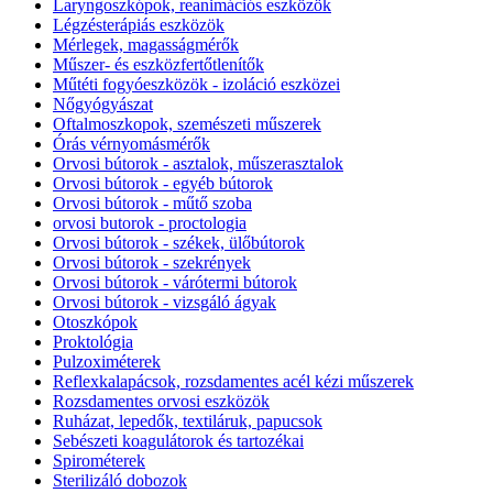
Laryngoszkópok, reanimációs eszközök
Légzésterápiás eszközök
Mérlegek, magasságmérők
Műszer- és eszközfertőtlenítők
Műtéti fogyóeszközök - izoláció eszközei
Nőgyógyászat
Oftalmoszkopok, szemészeti műszerek
Órás vérnyomásmérők
Orvosi bútorok - asztalok, műszerasztalok
Orvosi bútorok - egyéb bútorok
Orvosi bútorok - műtő szoba
orvosi butorok - proctologia
Orvosi bútorok - székek, ülőbútorok
Orvosi bútorok - szekrények
Orvosi bútorok - várótermi bútorok
Orvosi bútorok - vizsgáló ágyak
Otoszkópok
Proktológia
Pulzoximéterek
Reflexkalapácsok, rozsdamentes acél kézi műszerek
Rozsdamentes orvosi eszközök
Ruházat, lepedők, textiláruk, papucsok
Sebészeti koagulátorok és tartozékai
Spirométerek
Sterilizáló dobozok