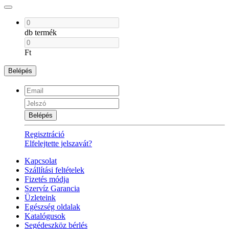
db termék
Ft
Belépés
Belépés
Regisztráció
Elfelejtette jelszavát?
Kapcsolat
Szállítási feltételek
Fizetés módja
Szervíz Garancia
Üzleteink
Egészség oldalak
Katalógusok
Segédeszköz bérlés