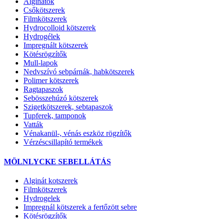
Alginátok
Csőkötszerek
Filmkötszerek
Hydrocolloid kötszerek
Hydrogélek
Impregnált kötszerek
Kötésrögzítők
Mull-lapok
Nedvszívó sebpárnák, habkötszerek
Polimer kötszerek
Ragtapaszok
Sebösszehúzó kötszerek
Szigetkötszerek, sebtapaszok
Tupferek, tamponok
Vatták
Vénakanül-, vénás eszköz rögzítők
Vérzéscsillapító termékek
MÖLNLYCKE SEBELLÁTÁS
Alginát kotszerek
Filmkötszerek
Hydrogelek
Impregnál kötszerek a fertőzött sebre
Kötésrögzítők