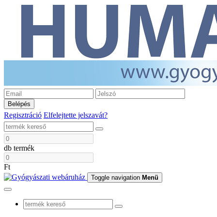
Belépés
Regisztráció
Elfelejtette jelszavát?
db termék
Ft
Toggle navigation
Menü