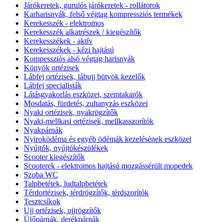
Járókeretek, gurulós járókeretek - rollátorok
Karharisnyák, felső végtag kompressziós termékek
Kerekesszék - elektromos
Kerekesszék alkatrészek / kiegészítők
Kerekesszékek - aktív
Kerekesszékek - kézi hajtású
Kompessziós alsó végtag harisnyák
Könyök ortézisek
Lábfej ortézisek, lábujj bütyök kezelők
Lábfej specialisták
Látásgyakorlás eszközei, szemtakarók
Mosdatás, fürdetés, zuhanyzás eszközei
Nyaki ortézisek, nyakrögzítők
Nyaki-mellkasi ortézisek, mellkasszorítók
Nyakpárnák
Nyiroködéma és egyéb ödémák kezelésének eszközei
Nyújtók, nyújtókészülékek
Scooter kiegészítők
Scooterek - elektromos hajtású mozgássérült mopedek
Szoba WC
Talpbetétek, ludtalpbetétek
Térdortézisek, térdrögzítők, térdszorítók
Tesztcsíkok
Ujj ortézisek, ujjrögzítők
Ülőpárnák, derékpárnák