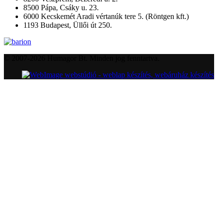
8500 Pápa, Csáky u. 23.
6000 Kecskemét Aradi vértanúk tere 5. (Röntgen kft.)
1193 Budapest, Üllői út 250.
© 2007-2026 Humagor Bt. Minden jog fenntartva.