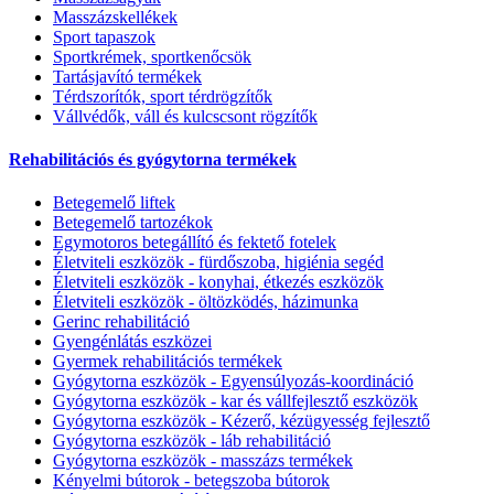
Masszázskellékek
Sport tapaszok
Sportkrémek, sportkenőcsök
Tartásjavító termékek
Térdszorítók, sport térdrögzítők
Vállvédők, váll és kulcscsont rögzítők
Rehabilitációs és gyógytorna termékek
Betegemelő liftek
Betegemelő tartozékok
Egymotoros betegállító és fektető fotelek
Életviteli eszközök - fürdőszoba, higiénia segéd
Életviteli eszközök - konyhai, étkezés eszközök
Életviteli eszközök - öltözködés, házimunka
Gerinc rehabilitáció
Gyengénlátás eszközei
Gyermek rehabilitációs termékek
Gyógytorna eszközök - Egyensúlyozás-koordináció
Gyógytorna eszközök - kar és vállfejlesztő eszközök
Gyógytorna eszközök - Kézerő, kézügyesség fejlesztő
Gyógytorna eszközök - láb rehabilitáció
Gyógytorna eszközök - masszázs termékek
Kényelmi bútorok - betegszoba bútorok