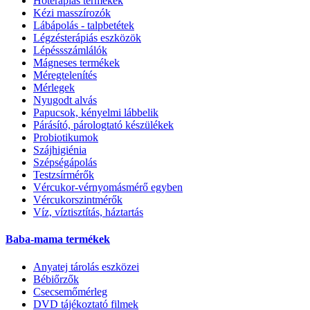
Hőterápiás termékek
Kézi masszírozók
Lábápolás - talpbetétek
Légzésterápiás eszközök
Lépéssszámlálók
Mágneses termékek
Méregtelenítés
Mérlegek
Nyugodt alvás
Papucsok, kényelmi lábbelik
Párásító, párologtató készülékek
Probiotikumok
Szájhigiénia
Szépségápolás
Testzsírmérők
Vércukor-vérnyomásmérő egyben
Vércukorszintmérők
Víz, víztisztítás, háztartás
Baba-mama termékek
Anyatej tárolás eszközei
Bébiőrzők
Csecsemőmérleg
DVD tájékoztató filmek