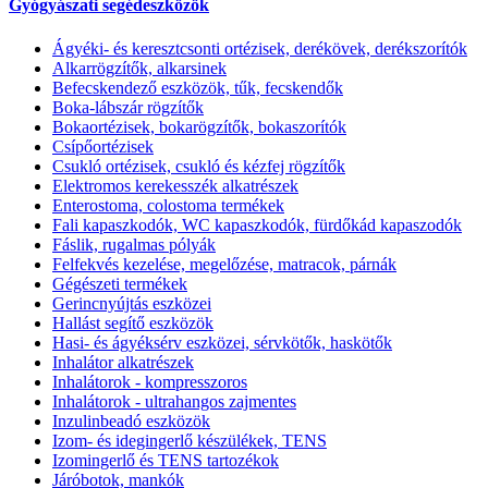
Gyógyászati segédeszközök
Ágyéki- és keresztcsonti ortézisek, derékövek, derékszorítók
Alkarrögzítők, alkarsinek
Befecskendező eszközök, tűk, fecskendők
Boka-lábszár rögzítők
Bokaortézisek, bokarögzítők, bokaszorítók
Csípőortézisek
Csukló ortézisek, csukló és kézfej rögzítők
Elektromos kerekesszék alkatrészek
Enterostoma, colostoma termékek
Fali kapaszkodók, WC kapaszkodók, fürdőkád kapaszodók
Fáslik, rugalmas pólyák
Felfekvés kezelése, megelőzése, matracok, párnák
Gégészeti termékek
Gerincnyújtás eszközei
Hallást segítő eszközök
Hasi- és ágyéksérv eszközei, sérvkötők, haskötők
Inhalátor alkatrészek
Inhalátorok - kompresszoros
Inhalátorok - ultrahangos zajmentes
Inzulinbeadó eszközök
Izom- és idegingerlő készülékek, TENS
Izomingerlő és TENS tartozékok
Járóbotok, mankók