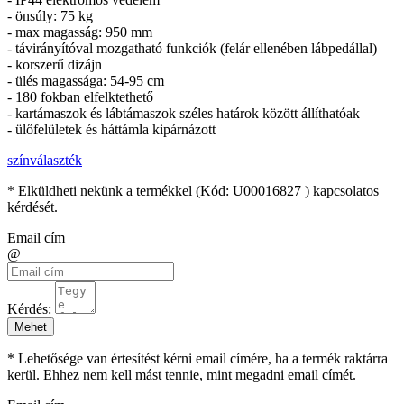
- önsúly: 75 kg
- max magasság: 950 mm
- távirányítóval mozgatható funkciók (felár ellenében lábpedállal)
- korszerű dizájn
- ülés magassága: 54-95 cm
- 180 fokban elfelktethető
- kartámaszok és lábtámaszok széles határok között állíthatóak
- ülőfelületek és háttámla kipárnázott
színválaszték
* Elküldheti nekünk a termékkel (Kód:
U00016827
) kapcsolatos
kérdését.
Email cím
@
Kérdés:
Mehet
* Lehetősége van értesítést kérni email címére, ha a termék raktárra
kerül. Ehhez nem kell mást tennie, mint megadni email címét.