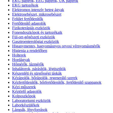
EKG papírok, EEG papírok, UK papírok
EKG tartozékok
Elektromos intenzív beteg ágyak
Elektrosebészet, mikrosebészet
Felület fertőtlenítők
Fertőtlenítő adagolók
Fizikoterápiás eszközök
Fonendoszkópok és tartozékaik
Fül-orr-gégészeti eszközök
Gasztroenterológiai eszközök
Higanymentes, hagyomásnyos orvosi vérnyomásmérők
Higienia a rendelőben
Holterek
Hordágyak
Hőmérők, lázmérők
Inhalátorok, párásítók, légtisztítók
Készenléti és sürgősségi táskák
Kézápolók, bőrápolók, regeneráló szerek
Kézfertőtlenítők, bőrfertőtlenítők, fertőtlenítő szappanok
Kézi műszerek
Kéztörlő adagolók
Kolposzkópok
Laboratoriumi eszközök
Laborkészülékek
Lámpák, fényforrások