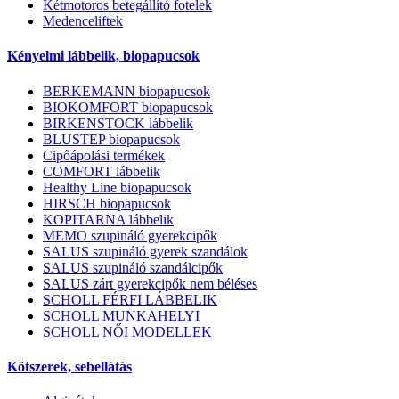
Kétmotoros betegállító fotelek
Medenceliftek
Kényelmi lábbelik, biopapucsok
BERKEMANN biopapucsok
BIOKOMFORT biopapucsok
BIRKENSTOCK lábbelik
BLUSTEP biopapucsok
Cipőápolási termékek
COMFORT lábbelik
Healthy Line biopapucsok
HIRSCH biopapucsok
KOPITARNA lábbelik
MEMO szupináló gyerekcipők
SALUS szupináló gyerek szandálok
SALUS szupináló szandálcipők
SALUS zárt gyerekcipők nem béléses
SCHOLL FÉRFI LÁBBELIK
SCHOLL MUNKAHELYI
SCHOLL NŐI MODELLEK
Kötszerek, sebellátás