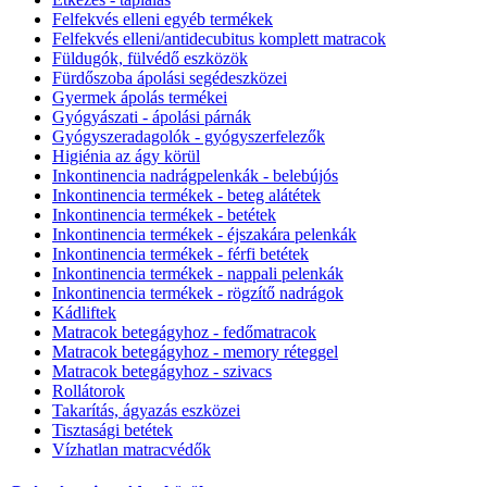
Felfekvés elleni egyéb termékek
Felfekvés elleni/antidecubitus komplett matracok
Füldugók, fülvédő eszközök
Fürdőszoba ápolási segédeszközei
Gyermek ápolás termékei
Gyógyászati - ápolási párnák
Gyógyszeradagolók - gyógyszerfelezők
Higiénia az ágy körül
Inkontinencia nadrágpelenkák - belebújós
Inkontinencia termékek - beteg alátétek
Inkontinencia termékek - betétek
Inkontinencia termékek - éjszakára pelenkák
Inkontinencia termékek - férfi betétek
Inkontinencia termékek - nappali pelenkák
Inkontinencia termékek - rögzítő nadrágok
Kádliftek
Matracok betegágyhoz - fedőmatracok
Matracok betegágyhoz - memory réteggel
Matracok betegágyhoz - szivacs
Rollátorok
Takarítás, ágyazás eszközei
Tisztasági betétek
Vízhatlan matracvédők