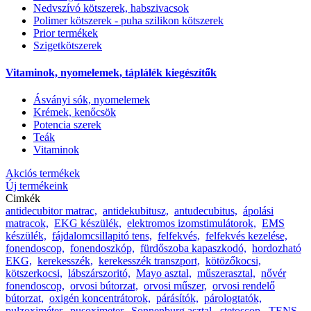
Nedvszívó kötszerek, habszivacsok
Polimer kötszerek - puha szilikon kötszerek
Prior termékek
Szigetkötszerek
Vitaminok, nyomelemek, táplálék kiegészítők
Ásványi sók, nyomelemek
Krémek, kenőcsök
Potencia szerek
Teák
Vitaminok
Akciós termékek
Új termékeink
Cimkék
antidecubitor matrac,
antidekubitusz,
antudecubitus,
ápolási
matracok,
EKG készülék,
elektromos izomstimulátorok,
EMS
készülék,
fájdalomcsillapitó tens,
felfekvés,
felfekvés kezelése,
fonendoscop,
fonendoszkóp,
fürdőszoba kapaszkodó,
hordozható
EKG,
kerekesszék,
kerekesszék transzport,
kötözőkocsi,
kötszerkocsi,
lábszárszoritó,
Mayo asztal,
műszerasztal,
nővér
fonendoscop,
orvosi bútorzat,
orvosi műszer,
orvosi rendelő
bútorzat,
oxigén koncentrátorok,
párásítók,
párologtatók,
pulzoximéter,
pusoximeter,
Sonnenburg asztal,
stetoscop,
TENS