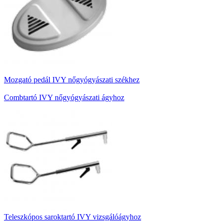
Mozgató pedál IVY nőgyógyászati székhez
Combtartó IVY nőgyógyászati ágyhoz
Teleszkópos saroktartó IVY vizsgálóágyhoz