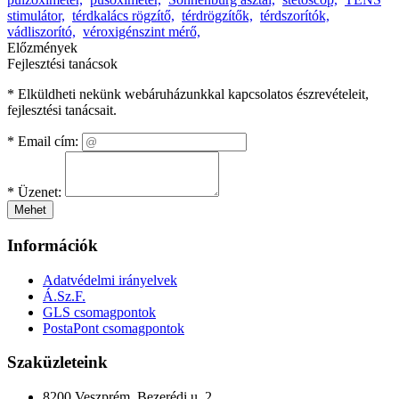
stimulátor,
térdkalács rögzítő,
térdrögzítők,
térdszorítók,
vádliszorító,
véroxigénszint mérő,
Előzmények
Fejlesztési tanácsok
* Elküldheti nekünk webáruházunkkal kapcsolatos észrevételeit,
fejlesztési tanácsait.
*
Email cím:
*
Üzenet:
Mehet
Információk
Adatvédelmi irányelvek
Á.Sz.F.
GLS csomagpontok
PostaPont csomagpontok
Szaküzleteink
8200 Veszprém, Bezerédi u. 2.