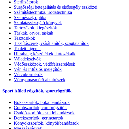
Sterilizátorok
Sürgősségi betegellátás és elsősegély eszközei
Számítástechnika, irodatechnika
Szemészet, optika
Színlátásvizsgáló könyvek
Tartozékok, kiegészítők
Táskák, orvosi táskák
Tesztcsíkok
Tisztítószerek, csírátlanítók, szagtalanítok
Toalett higénia
Ultrahang készülékek, tartozékaik
Váladékszívók
Védőeszközök, védőfelszerelések
Vér- és infúziós melegítők
Vércukormérők
Vérnyomásmérő alkatrészek
Sport izületi rögzítők, sportrögzítők
Bokaszorítók, boka bandázsok
Combszoritók, combrögzítők
Csuklószorítók, csuklóbandázsok
Derékszorítók, gerinctartók
Könyökszorítók, könyökbandázsok
Masszázságyak