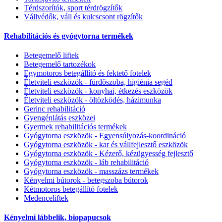
Térdszorítók, sport térdrögzítők
Vállvédők, váll és kulcscsont rögzítők
Rehabilitációs és gyógytorna termékek
Betegemelő liftek
Betegemelő tartozékok
Egymotoros betegállító és fektető fotelek
Életviteli eszközök - fürdőszoba, higiénia segéd
Életviteli eszközök - konyhai, étkezés eszközök
Életviteli eszközök - öltözködés, házimunka
Gerinc rehabilitáció
Gyengénlátás eszközei
Gyermek rehabilitációs termékek
Gyógytorna eszközök - Egyensúlyozás-koordináció
Gyógytorna eszközök - kar és vállfejlesztő eszközök
Gyógytorna eszközök - Kézerő, kézügyesség fejlesztő
Gyógytorna eszközök - láb rehabilitáció
Gyógytorna eszközök - masszázs termékek
Kényelmi bútorok - betegszoba bútorok
Kétmotoros betegállító fotelek
Medenceliftek
Kényelmi lábbelik, biopapucsok