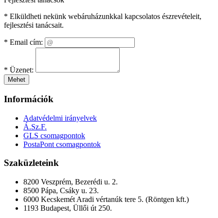
* Elküldheti nekünk webáruházunkkal kapcsolatos észrevételeit,
fejlesztési tanácsait.
*
Email cím:
*
Üzenet:
Mehet
Információk
Adatvédelmi irányelvek
Á.Sz.F.
GLS csomagpontok
PostaPont csomagpontok
Szaküzleteink
8200 Veszprém, Bezerédi u. 2.
8500 Pápa, Csáky u. 23.
6000 Kecskemét Aradi vértanúk tere 5. (Röntgen kft.)
1193 Budapest, Üllői út 250.