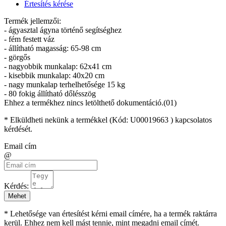
Értesítés kérése
Termék jellemzői:
- ágyasztal ágyna történő segítséghez
- fém festett váz
- állítható magasság: 65-98 cm
- görgős
- nagyobbik munkalap: 62x41 cm
- kisebbik munkalap: 40x20 cm
- nagy munkalap terhelhetősége 15 kg
- 80 fokig állítható dőlésszög
Ehhez a termékhez nincs letölthető dokumentáció.(01)
* Elküldheti nekünk a termékkel (Kód:
U00019663
) kapcsolatos
kérdését.
Email cím
@
Kérdés:
Mehet
* Lehetősége van értesítést kérni email címére, ha a termék raktárra
kerül. Ehhez nem kell mást tennie, mint megadni email címét.