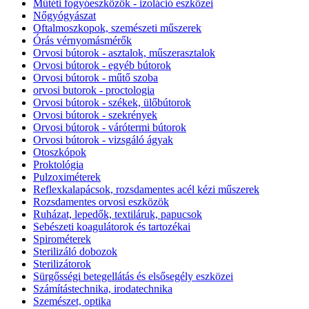
Műtéti fogyóeszközök - izoláció eszközei
Nőgyógyászat
Oftalmoszkopok, szemészeti műszerek
Órás vérnyomásmérők
Orvosi bútorok - asztalok, műszerasztalok
Orvosi bútorok - egyéb bútorok
Orvosi bútorok - műtő szoba
orvosi butorok - proctologia
Orvosi bútorok - székek, ülőbútorok
Orvosi bútorok - szekrények
Orvosi bútorok - várótermi bútorok
Orvosi bútorok - vizsgáló ágyak
Otoszkópok
Proktológia
Pulzoximéterek
Reflexkalapácsok, rozsdamentes acél kézi műszerek
Rozsdamentes orvosi eszközök
Ruházat, lepedők, textiláruk, papucsok
Sebészeti koagulátorok és tartozékai
Spirométerek
Sterilizáló dobozok
Sterilizátorok
Sürgősségi betegellátás és elsősegély eszközei
Számítástechnika, irodatechnika
Szemészet, optika