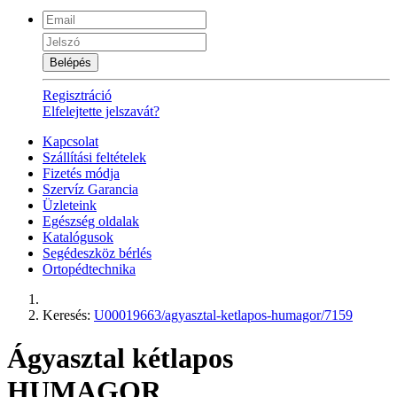
Belépés
Regisztráció
Elfelejtette jelszavát?
Kapcsolat
Szállítási feltételek
Fizetés módja
Szervíz Garancia
Üzleteink
Egészség oldalak
Katalógusok
Segédeszköz bérlés
Ortopédtechnika
Keresés:
U00019663/agyasztal-ketlapos-humagor/7159
Ágyasztal kétlapos
HUMAGOR