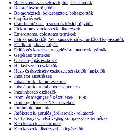
Befecskendező eszközök, tűk, fecskendők
Boka-lábszár rögzítők
Bokaortézisek, bokarögzítők, bokaszorítók
Csípőortézisek
Csukló ortézisek, csukló és kézfej rögzítők
Elektromos kerekesszék alkatrészek
Enterostoma, colostoma termékek
Fali kapaszkodók, WC kapaszkodók, fürdőkád kapaszodók
Fáslik, rugalmas pólyák
Felfekvés kezelése, megelőzése, matracok, párnák
Gégészeti termékek
Gerincnyújtás eszközei
Hallást segítő eszközök
Hasi- és ágyéksérv eszközei, sérvkötők, haskötők
Inhalátor alkatrészek
Inhalátorok - kompresszoros
Inhalátorok - ultrahangos zajmentes
Inzulinbeadó eszközök
Izom- és idegingerlő készülékek, TENS
Izomingerlő és TENS tartozékok
Járóbotok, mankók
Járókeretek, gurulós járókeretek - rollátorok
Karharisnyák, felső végtag kompressziós termékek
Kerekesszék - elektromos
Kerekesszék alkatrészek / kiegészítők