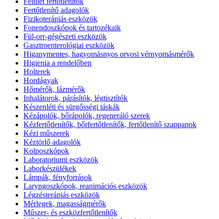
Felület fertőtlenítők
Fertőtlenítő adagolók
Fizikoterápiás eszközök
Fonendoszkópok és tartozékaik
Fül-orr-gégészeti eszközök
Gasztroenterológiai eszközök
Higanymentes, hagyomásnyos orvosi vérnyomásmérők
Higienia a rendelőben
Holterek
Hordágyak
Hőmérők, lázmérők
Inhalátorok, párásítók, légtisztítók
Készenléti és sürgősségi táskák
Kézápolók, bőrápolók, regeneráló szerek
Kézfertőtlenítők, bőrfertőtlenítők, fertőtlenítő szappanok
Kézi műszerek
Kéztörlő adagolók
Kolposzkópok
Laboratoriumi eszközök
Laborkészülékek
Lámpák, fényforrások
Laryngoszkópok, reanimációs eszközök
Légzésterápiás eszközök
Mérlegek, magasságmérők
Műszer- és eszközfertőtlenítők