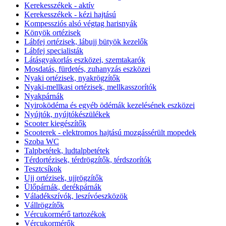
Kerekesszékek - aktív
Kerekesszékek - kézi hajtású
Kompessziós alsó végtag harisnyák
Könyök ortézisek
Lábfej ortézisek, lábujj bütyök kezelők
Lábfej specialisták
Látásgyakorlás eszközei, szemtakarók
Mosdatás, fürdetés, zuhanyzás eszközei
Nyaki ortézisek, nyakrögzítők
Nyaki-mellkasi ortézisek, mellkasszorítók
Nyakpárnák
Nyiroködéma és egyéb ödémák kezelésének eszközei
Nyújtók, nyújtókészülékek
Scooter kiegészítők
Scooterek - elektromos hajtású mozgássérült mopedek
Szoba WC
Talpbetétek, ludtalpbetétek
Térdortézisek, térdrögzítők, térdszorítók
Tesztcsíkok
Ujj ortézisek, ujjrögzítők
Ülőpárnák, derékpárnák
Váladékszívók, leszívóeszközök
Vállrögzítők
Vércukormérő tartozékok
Vércukormérők