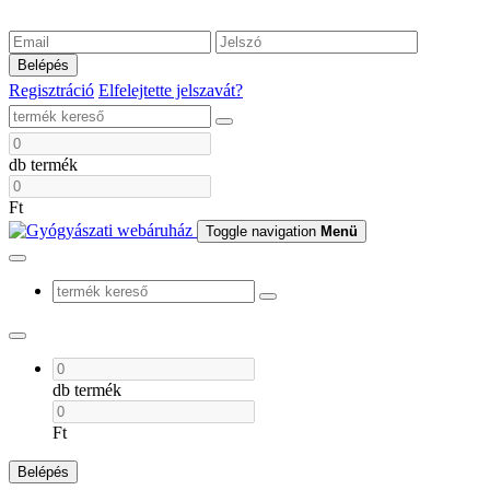
Belépés
Regisztráció
Elfelejtette jelszavát?
db termék
Ft
Toggle navigation
Menü
db termék
Ft
Belépés