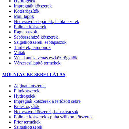
Hydrogélek
Impregnált kötszerek
Kötésrögzítők
Mull-lapok
Nedvszívó sebpárnák, habkötszerek
Polimer kötszerek
Ragtapaszok
Sebösszehúzó kötszerek
Szigetkötszerek, sebtapaszok
Tupferek, tamponok
Vatták
Vénakanül-, vénás eszköz rögzítők
Vérzéscsillapító termékek
MÖLNLYCKE SEBELLÁTÁS
Alginát kotszerek
Filmkötszerek
Hydrogelek
Impregnál kötszerek a fertőzött sebre
Kötésrögzítők
Nedvszívó kötszerek, habszivacsok
Polimer kötszerek - puha szilikon kötszerek
Prior termékek
Szigetkötszerek