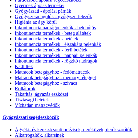
Gyermek ápolás termékei
Gyógyászati - ápolási párnák
Gyógyszeradagolók - gyógyszerfelezők
Higiénia az ágy körül
Inkontinencia nadrágpelenkák - belebújós
Inkontinencia termékek - beteg alátétek
Inkontinencia termékek - betétek
Inkontinencia termékek - éjszakára pelenkák
Inkontinencia termékek - férfi betétek
Inkontinencia termékek - nappali pelenkák
Inkontinencia termékek - rögzítő nadrágok
Kádliftek
Matracok betegágyhoz - fedőmatracok
Matracok betegágyhoz - memory réteggel
Matracok betegágyhoz - szivacs
Rollátorok
Takarítás, ágyazás eszközei
Tisztasági betétek
Vízhatlan matracvédők
Gyógyászati segédeszközök
Ágyéki- és keresztcsonti ortézisek, derékövek, derékszorítók
Alkarrögzítők, alkarsinek