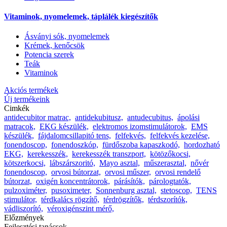
Vitaminok, nyomelemek, táplálék kiegészítők
Ásványi sók, nyomelemek
Krémek, kenőcsök
Potencia szerek
Teák
Vitaminok
Akciós termékek
Új termékeink
Cimkék
antidecubitor matrac,
antidekubitusz,
antudecubitus,
ápolási
matracok,
EKG készülék,
elektromos izomstimulátorok,
EMS
készülék,
fájdalomcsillapitó tens,
felfekvés,
felfekvés kezelése,
fonendoscop,
fonendoszkóp,
fürdőszoba kapaszkodó,
hordozható
EKG,
kerekesszék,
kerekesszék transzport,
kötözőkocsi,
kötszerkocsi,
lábszárszoritó,
Mayo asztal,
műszerasztal,
nővér
fonendoscop,
orvosi bútorzat,
orvosi műszer,
orvosi rendelő
bútorzat,
oxigén koncentrátorok,
párásítók,
párologtatók,
pulzoximéter,
pusoximeter,
Sonnenburg asztal,
stetoscop,
TENS
stimulátor,
térdkalács rögzítő,
térdrögzítők,
térdszorítók,
vádliszorító,
véroxigénszint mérő,
Előzmények
Fejlesztési tanácsok