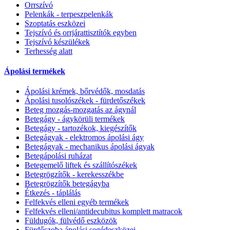
Orrszívó
Pelenkák - terpeszpelenkák
Szoptatás eszközei
Tejszívó és orrjárattisztítók egyben
Tejszívó készülékek
Terhesség alatt
Ápolási termékek
Ápolási krémek, bőrvédők, mosdatás
Ápolási tusolószékek - fürdetőszékek
Beteg mozgás-mozgatás az ágynál
Betegágy - ágykörüli termékek
Betegágy - tartozékok, kiegészítők
Betegágyak - elektromos ápolási ágy
Betegágyak - mechanikus ápolási ágyak
Betegápolási ruházat
Betegemelő liftek és szállítószékek
Betegrögzítők - kerekesszékbe
Betegrögzítők betegágyba
Étkezés - táplálás
Felfekvés elleni egyéb termékek
Felfekvés elleni/antidecubitus komplett matracok
Füldugók, fülvédő eszközök
Fürdőszoba ápolási segédeszközei