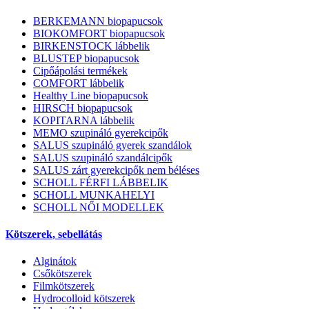
BERKEMANN biopapucsok
BIOKOMFORT biopapucsok
BIRKENSTOCK lábbelik
BLUSTEP biopapucsok
Cipőápolási termékek
COMFORT lábbelik
Healthy Line biopapucsok
HIRSCH biopapucsok
KOPITARNA lábbelik
MEMO szupináló gyerekcipők
SALUS szupináló gyerek szandálok
SALUS szupináló szandálcipők
SALUS zárt gyerekcipők nem béléses
SCHOLL FÉRFI LÁBBELIK
SCHOLL MUNKAHELYI
SCHOLL NŐI MODELLEK
Kötszerek, sebellátás
Alginátok
Csőkötszerek
Filmkötszerek
Hydrocolloid kötszerek