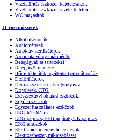
Vizeletürítés eszközei: katéterzsákok
Vizeletürítés eszközei: vizelet katéterek
WC magasítók
Orvosi műszerek
Alkoholszondák
Audiométerek
Autokláv sterilizátorok
Automata vérnyomásmérők
Betegágyak és tartozékai
Betegörző monitorok
Bőrfertőtlenítők, nyálkahártyafertőtlenítők
Defibrillátorok
Dermatoszkopok - bőrgyógyászat
Dopplerek, CTG
Egészségügyi oktatási eszközök,
Egyéb eszközök
Egyszer használatos eszközök
EKG készülékek
EKG papírok, EEG papírok, UK papírok
EKG tartozékok
Elektromos intenzív beteg ágyak
Elektrosebészet, mikrosebészet