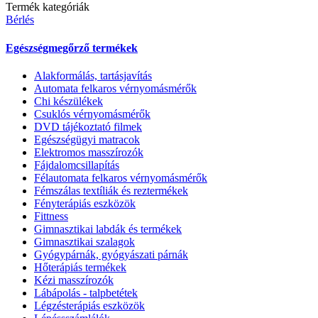
Termék kategóriák
Bérlés
Egészségmegőrző termékek
Alakformálás, tartásjavítás
Automata felkaros vérnyomásmérők
Chi készülékek
Csuklós vérnyomásmérők
DVD tájékoztató filmek
Egészségügyi matracok
Elektromos masszírozók
Fájdalomcsillapítás
Félautomata felkaros vérnyomásmérők
Fémszálas textíliák és reztermékek
Fényterápiás eszközök
Fittness
Gimnasztikai labdák és termékek
Gimnasztikai szalagok
Gyógypárnák, gyógyászati párnák
Hőterápiás termékek
Kézi masszírozók
Lábápolás - talpbetétek
Légzésterápiás eszközök