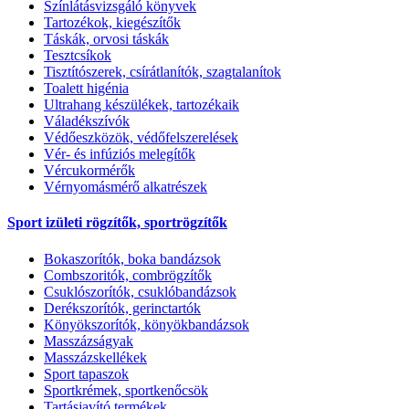
Színlátásvizsgáló könyvek
Tartozékok, kiegészítők
Táskák, orvosi táskák
Tesztcsíkok
Tisztítószerek, csírátlanítók, szagtalanítok
Toalett higénia
Ultrahang készülékek, tartozékaik
Váladékszívók
Védőeszközök, védőfelszerelések
Vér- és infúziós melegítők
Vércukormérők
Vérnyomásmérő alkatrészek
Sport izületi rögzítők, sportrögzítők
Bokaszorítók, boka bandázsok
Combszoritók, combrögzítők
Csuklószorítók, csuklóbandázsok
Derékszorítók, gerinctartók
Könyökszorítók, könyökbandázsok
Masszázságyak
Masszázskellékek
Sport tapaszok
Sportkrémek, sportkenőcsök
Tartásjavító termékek