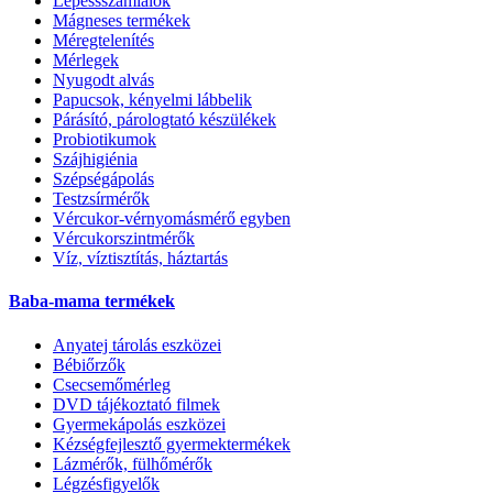
Lépéssszámlálók
Mágneses termékek
Méregtelenítés
Mérlegek
Nyugodt alvás
Papucsok, kényelmi lábbelik
Párásító, párologtató készülékek
Probiotikumok
Szájhigiénia
Szépségápolás
Testzsírmérők
Vércukor-vérnyomásmérő egyben
Vércukorszintmérők
Víz, víztisztítás, háztartás
Baba-mama termékek
Anyatej tárolás eszközei
Bébiőrzők
Csecsemőmérleg
DVD tájékoztató filmek
Gyermekápolás eszközei
Kézségfejlesztő gyermektermékek
Lázmérők, fülhőmérők
Légzésfigyelők