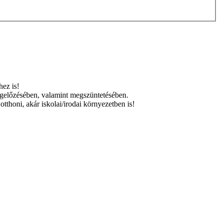
hez is!
m megelőzésében, valamint megszüntetésében.
thoni, akár iskolai/irodai környezetben is!