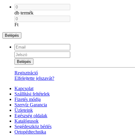
db termék
Ft
Belépés
Belépés
Regisztráció
Elfelejtette jelszavát?
Kapcsolat
Szállítási feltételek
Fizetés módja
Szervíz Garancia
Üzleteink
Egészség oldalak
Katalógusok
Segédeszköz bérlés
Ortopédtechnika