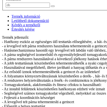
Termék információ
Letölthető dokumentáció
Kérdés a termékről
Értesítés kérése
Termék jellemzői:
- Hatékony eszköz az egészséges ülő testtartás elősegítésére, a hát- 
- a levegővel telt párna rendszeres használata tehermentesíti a gerince
- Hatásmechanizmusa hasonlít egy levegővel teli labdán való üléshez,
- A párna segítségével izomerősítő és egyensúlyfejlesztő tornagyakorl
- A párna rendszeres használatával a következő jótékony hatások érhet
- A jobb testtartásnak köszönhetően tehermentesíthetők a nyaki csigol
- Használatával megelőzhető, illetve javítható a hanyag ülőtartás és a 
- Az erősödő izmok tehermentesíthetik a gerincet és az izületeket!
- A folyamatos környezetváltozásnak köszönhetően a derék- , hát- és h
- A rendszeres helyzetváltoztatás a fenék- és combizmokra is jótékony
- Tornagyakorlatok, alakformálás és fitnesz célokra is használható:
- Az instabil felületnek köszönhetően hatékonyan edzheti vele izmait
- Segítségével számos tornagyakorlat végezhető, melyekkel az össze
- Fejleszti a koordinációs készséget
- A levegővel telt párna tehermentesíti a gerincet
- Elősegíti a helyes testtartást