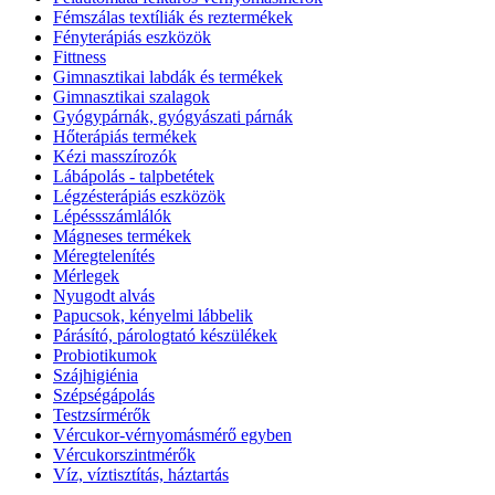
Fémszálas textíliák és reztermékek
Fényterápiás eszközök
Fittness
Gimnasztikai labdák és termékek
Gimnasztikai szalagok
Gyógypárnák, gyógyászati párnák
Hőterápiás termékek
Kézi masszírozók
Lábápolás - talpbetétek
Légzésterápiás eszközök
Lépéssszámlálók
Mágneses termékek
Méregtelenítés
Mérlegek
Nyugodt alvás
Papucsok, kényelmi lábbelik
Párásító, párologtató készülékek
Probiotikumok
Szájhigiénia
Szépségápolás
Testzsírmérők
Vércukor-vérnyomásmérő egyben
Vércukorszintmérők
Víz, víztisztítás, háztartás