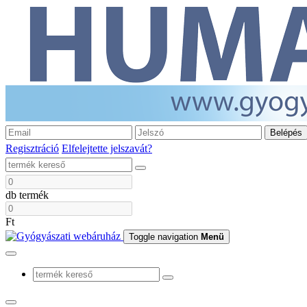
Belépés
Regisztráció
Elfelejtette jelszavát?
db termék
Ft
Toggle navigation
Menü