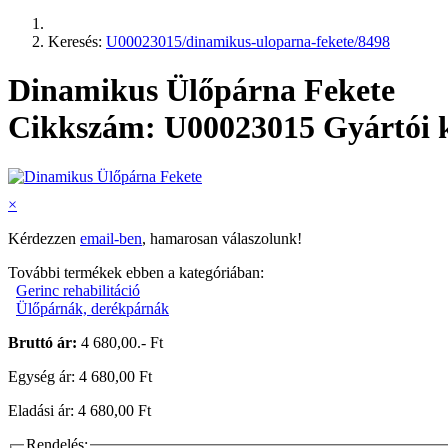
Keresés:
U00023015/dinamikus-uloparna-fekete/8498
Dinamikus Ülőpárna Fekete
Cikkszám: U00023015
Gyártói
×
Kérdezzen
email-ben
, hamarosan válaszolunk!
További termékek ebben a kategóriában:
Gerinc rehabilitáció
Ülőpárnák, derékpárnák
Bruttó ár:
4 680,00.- Ft
Egység ár: 4 680,00 Ft
Eladási ár: 4 680,00 Ft
Rendelés: