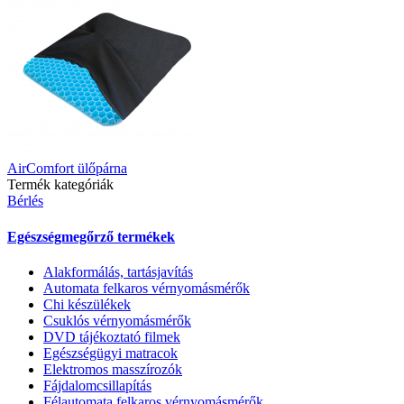
AirComfort ülőpárna
Termék kategóriák
Bérlés
Egészségmegőrző termékek
Alakformálás, tartásjavítás
Automata felkaros vérnyomásmérők
Chi készülékek
Csuklós vérnyomásmérők
DVD tájékoztató filmek
Egészségügyi matracok
Elektromos masszírozók
Fájdalomcsillapítás
Félautomata felkaros vérnyomásmérők