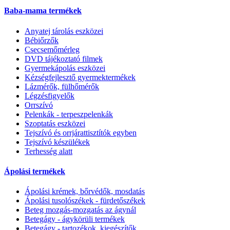
Baba-mama termékek
Anyatej tárolás eszközei
Bébiőrzők
Csecsemőmérleg
DVD tájékoztató filmek
Gyermekápolás eszközei
Kézségfejlesztő gyermektermékek
Lázmérők, fülhőmérők
Légzésfigyelők
Orrszívó
Pelenkák - terpeszpelenkák
Szoptatás eszközei
Tejszívó és orrjárattisztítók egyben
Tejszívó készülékek
Terhesség alatt
Ápolási termékek
Ápolási krémek, bőrvédők, mosdatás
Ápolási tusolószékek - fürdetőszékek
Beteg mozgás-mozgatás az ágynál
Betegágy - ágykörüli termékek
Betegágy - tartozékok, kiegészítők