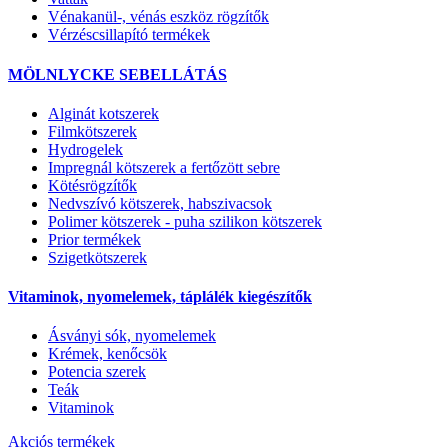
Vénakanül-, vénás eszköz rögzítők
Vérzéscsillapító termékek
MÖLNLYCKE SEBELLÁTÁS
Alginát kotszerek
Filmkötszerek
Hydrogelek
Impregnál kötszerek a fertőzött sebre
Kötésrögzítők
Nedvszívó kötszerek, habszivacsok
Polimer kötszerek - puha szilikon kötszerek
Prior termékek
Szigetkötszerek
Vitaminok, nyomelemek, táplálék kiegészítők
Ásványi sók, nyomelemek
Krémek, kenőcsök
Potencia szerek
Teák
Vitaminok
Akciós termékek