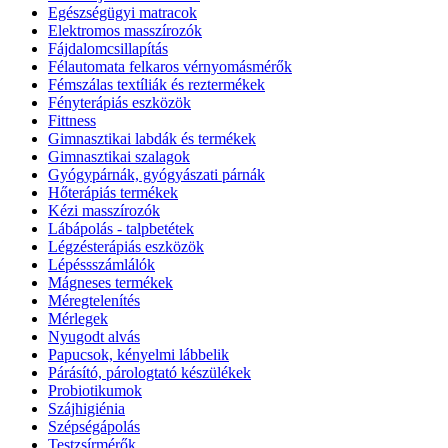
Egészségügyi matracok
Elektromos masszírozók
Fájdalomcsillapítás
Félautomata felkaros vérnyomásmérők
Fémszálas textíliák és reztermékek
Fényterápiás eszközök
Fittness
Gimnasztikai labdák és termékek
Gimnasztikai szalagok
Gyógypárnák, gyógyászati párnák
Hőterápiás termékek
Kézi masszírozók
Lábápolás - talpbetétek
Légzésterápiás eszközök
Lépéssszámlálók
Mágneses termékek
Méregtelenítés
Mérlegek
Nyugodt alvás
Papucsok, kényelmi lábbelik
Párásító, párologtató készülékek
Probiotikumok
Szájhigiénia
Szépségápolás
Testzsírmérők