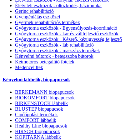
Életviteli eszközök - öltözködés, házimunka
Gerinc rehabilitáció
Gyengénlátás eszközei
Gyermek rehabilitációs termékek
Gyógytorna eszközök - Egyensúlyozás-koordináció
Gyógytorna eszközök - kar és vállfejlesztő eszközök
Gyógytorna eszközök - Kézerő, kézügyesség fejlesztő
Gyógytorna eszközök - láb rehabilitáció
Gyógytorna eszközök - masszázs termékek
Kényelmi bútorok - betegszoba bútorok
Kétmotoros betegállító fotelek
Medenceliftek
Kényelmi lábbelik, biopapucsok
BERKEMANN biopapucsok
BIOKOMFORT biopapucsok
BIRKENSTOCK lábbelik
BLUSTEP biopapucsok
Cipőápolási termékek
COMFORT lábbelik
Healthy Line biopapucsok
HIRSCH biopapucsok
KOPITARNA lábbelik