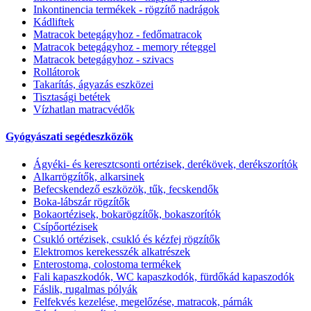
Inkontinencia termékek - rögzítő nadrágok
Kádliftek
Matracok betegágyhoz - fedőmatracok
Matracok betegágyhoz - memory réteggel
Matracok betegágyhoz - szivacs
Rollátorok
Takarítás, ágyazás eszközei
Tisztasági betétek
Vízhatlan matracvédők
Gyógyászati segédeszközök
Ágyéki- és keresztcsonti ortézisek, derékövek, derékszorítók
Alkarrögzítők, alkarsinek
Befecskendező eszközök, tűk, fecskendők
Boka-lábszár rögzítők
Bokaortézisek, bokarögzítők, bokaszorítók
Csípőortézisek
Csukló ortézisek, csukló és kézfej rögzítők
Elektromos kerekesszék alkatrészek
Enterostoma, colostoma termékek
Fali kapaszkodók, WC kapaszkodók, fürdőkád kapaszodók
Fáslik, rugalmas pólyák
Felfekvés kezelése, megelőzése, matracok, párnák