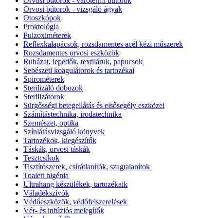
Orvosi bútorok - várótermi bútorok
Orvosi bútorok - vizsgáló ágyak
Otoszkópok
Proktológia
Pulzoximéterek
Reflexkalapácsok, rozsdamentes acél kézi műszerek
Rozsdamentes orvosi eszközök
Ruházat, lepedők, textiláruk, papucsok
Sebészeti koagulátorok és tartozékai
Spirométerek
Sterilizáló dobozok
Sterilizátorok
Sürgősségi betegellátás és elsősegély eszközei
Számítástechnika, irodatechnika
Szemészet, optika
Színlátásvizsgáló könyvek
Tartozékok, kiegészítők
Táskák, orvosi táskák
Tesztcsíkok
Tisztítószerek, csírátlanítók, szagtalanítok
Toalett higénia
Ultrahang készülékek, tartozékaik
Váladékszívók
Védőeszközök, védőfelszerelések
Vér- és infúziós melegítők