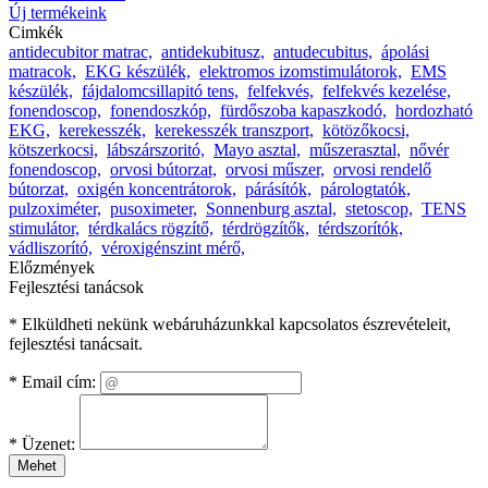
Új termékeink
Cimkék
antidecubitor matrac,
antidekubitusz,
antudecubitus,
ápolási
matracok,
EKG készülék,
elektromos izomstimulátorok,
EMS
készülék,
fájdalomcsillapitó tens,
felfekvés,
felfekvés kezelése,
fonendoscop,
fonendoszkóp,
fürdőszoba kapaszkodó,
hordozható
EKG,
kerekesszék,
kerekesszék transzport,
kötözőkocsi,
kötszerkocsi,
lábszárszoritó,
Mayo asztal,
műszerasztal,
nővér
fonendoscop,
orvosi bútorzat,
orvosi műszer,
orvosi rendelő
bútorzat,
oxigén koncentrátorok,
párásítók,
párologtatók,
pulzoximéter,
pusoximeter,
Sonnenburg asztal,
stetoscop,
TENS
stimulátor,
térdkalács rögzítő,
térdrögzítők,
térdszorítók,
vádliszorító,
véroxigénszint mérő,
Előzmények
Fejlesztési tanácsok
* Elküldheti nekünk webáruházunkkal kapcsolatos észrevételeit,
fejlesztési tanácsait.
*
Email cím:
*
Üzenet:
Mehet