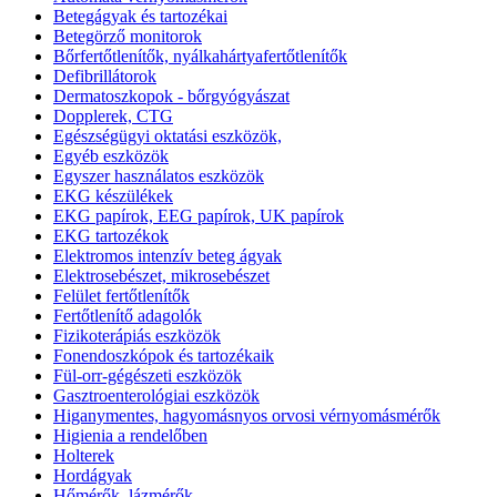
Betegágyak és tartozékai
Betegörző monitorok
Bőrfertőtlenítők, nyálkahártyafertőtlenítők
Defibrillátorok
Dermatoszkopok - bőrgyógyászat
Dopplerek, CTG
Egészségügyi oktatási eszközök,
Egyéb eszközök
Egyszer használatos eszközök
EKG készülékek
EKG papírok, EEG papírok, UK papírok
EKG tartozékok
Elektromos intenzív beteg ágyak
Elektrosebészet, mikrosebészet
Felület fertőtlenítők
Fertőtlenítő adagolók
Fizikoterápiás eszközök
Fonendoszkópok és tartozékaik
Fül-orr-gégészeti eszközök
Gasztroenterológiai eszközök
Higanymentes, hagyomásnyos orvosi vérnyomásmérők
Higienia a rendelőben
Holterek
Hordágyak
Hőmérők, lázmérők