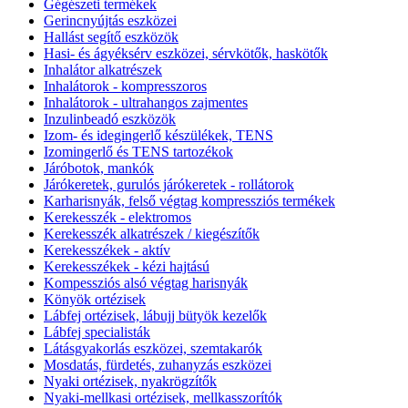
Gégészeti termékek
Gerincnyújtás eszközei
Hallást segítő eszközök
Hasi- és ágyéksérv eszközei, sérvkötők, haskötők
Inhalátor alkatrészek
Inhalátorok - kompresszoros
Inhalátorok - ultrahangos zajmentes
Inzulinbeadó eszközök
Izom- és idegingerlő készülékek, TENS
Izomingerlő és TENS tartozékok
Járóbotok, mankók
Járókeretek, gurulós járókeretek - rollátorok
Karharisnyák, felső végtag kompressziós termékek
Kerekesszék - elektromos
Kerekesszék alkatrészek / kiegészítők
Kerekesszékek - aktív
Kerekesszékek - kézi hajtású
Kompessziós alsó végtag harisnyák
Könyök ortézisek
Lábfej ortézisek, lábujj bütyök kezelők
Lábfej specialisták
Látásgyakorlás eszközei, szemtakarók
Mosdatás, fürdetés, zuhanyzás eszközei
Nyaki ortézisek, nyakrögzítők
Nyaki-mellkasi ortézisek, mellkasszorítók