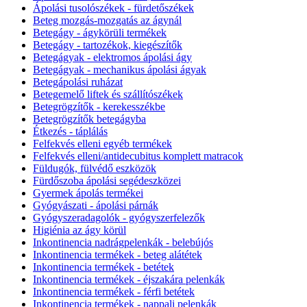
Ápolási tusolószékek - fürdetőszékek
Beteg mozgás-mozgatás az ágynál
Betegágy - ágykörüli termékek
Betegágy - tartozékok, kiegészítők
Betegágyak - elektromos ápolási ágy
Betegágyak - mechanikus ápolási ágyak
Betegápolási ruházat
Betegemelő liftek és szállítószékek
Betegrögzítők - kerekesszékbe
Betegrögzítők betegágyba
Étkezés - táplálás
Felfekvés elleni egyéb termékek
Felfekvés elleni/antidecubitus komplett matracok
Füldugók, fülvédő eszközök
Fürdőszoba ápolási segédeszközei
Gyermek ápolás termékei
Gyógyászati - ápolási párnák
Gyógyszeradagolók - gyógyszerfelezők
Higiénia az ágy körül
Inkontinencia nadrágpelenkák - belebújós
Inkontinencia termékek - beteg alátétek
Inkontinencia termékek - betétek
Inkontinencia termékek - éjszakára pelenkák
Inkontinencia termékek - férfi betétek
Inkontinencia termékek - nappali pelenkák