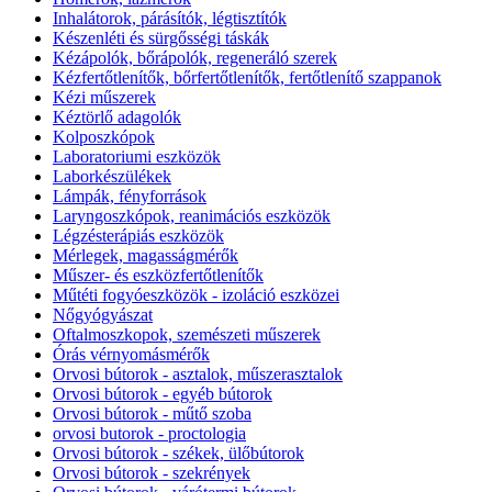
Inhalátorok, párásítók, légtisztítók
Készenléti és sürgősségi táskák
Kézápolók, bőrápolók, regeneráló szerek
Kézfertőtlenítők, bőrfertőtlenítők, fertőtlenítő szappanok
Kézi műszerek
Kéztörlő adagolók
Kolposzkópok
Laboratoriumi eszközök
Laborkészülékek
Lámpák, fényforrások
Laryngoszkópok, reanimációs eszközök
Légzésterápiás eszközök
Mérlegek, magasságmérők
Műszer- és eszközfertőtlenítők
Műtéti fogyóeszközök - izoláció eszközei
Nőgyógyászat
Oftalmoszkopok, szemészeti műszerek
Órás vérnyomásmérők
Orvosi bútorok - asztalok, műszerasztalok
Orvosi bútorok - egyéb bútorok
Orvosi bútorok - műtő szoba
orvosi butorok - proctologia
Orvosi bútorok - székek, ülőbútorok
Orvosi bútorok - szekrények