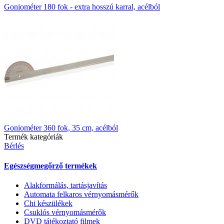
Goniométer 180 fok - extra hosszú karral, acélból
Goniométer 360 fok, 35 cm, acélból
Termék kategóriák
Bérlés
Egészségmegőrző termékek
Alakformálás, tartásjavítás
Automata felkaros vérnyomásmérők
Chi készülékek
Csuklós vérnyomásmérők
DVD tájékoztató filmek