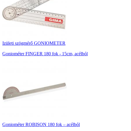
Izületi szögmérő GONIOMETER
Goniométer FINGER 180 fok - 15cm, acélból
Goniométer ROBISON 180 fok – acélból