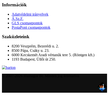
Információk
Adatvédelmi irányelvek
Á.Sz.F.
GLS csomagpontok
PostaPont csomagpontok
Szaküzleteink
8200 Veszprém, Bezerédi u. 2.
8500 Pápa, Csáky u. 23.
6000 Kecskemét Aradi vértanúk tere 5. (Röntgen kft.)
1193 Budapest, Üllői út 250.
© 2007-2026 Humagor Bt. Minden jog fenntartva.