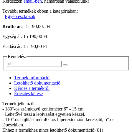
Kérdezzen
email-ben
, hamarosan válaszolunk!
További termékek ebben a kategóriában:
Egyéb eszközök
Bruttó ár:
15 190,00.- Ft
Egység ár: 15 190,00 Ft
Eladási ár: 15 190,00 Ft
Rendelés:
Termék információ
Letölthető dokumentáció
Kérdés a termékről
Értesítés kérése
Termék jellemzői:
- 180°-os számjegyű goniométer 6" - 15 cm
- Lehetővé teszi a leolvasást egyetlen kézzel.
- 110°-os hajlítást mér 40°-os hiperextenzión keresztül, 5°-os
lépésekben.
Ehhez a termékhez nincs letölthető dokumentáció.(01)