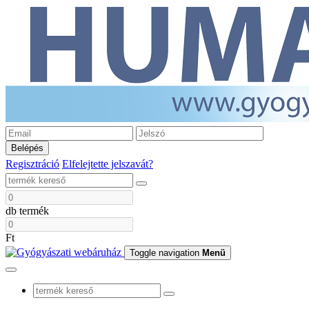
Belépés
Regisztráció
Elfelejtette jelszavát?
db termék
Ft
Toggle navigation
Menü