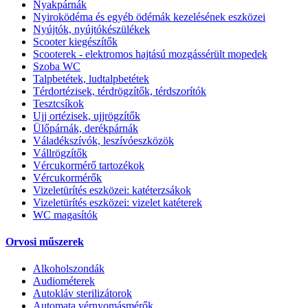
Nyakpárnák
Nyiroködéma és egyéb ödémák kezelésének eszközei
Nyújtók, nyújtókészülékek
Scooter kiegészítők
Scooterek - elektromos hajtású mozgássérült mopedek
Szoba WC
Talpbetétek, ludtalpbetétek
Térdortézisek, térdrögzítők, térdszorítók
Tesztcsíkok
Ujj ortézisek, ujjrögzítők
Ülőpárnák, derékpárnák
Váladékszívók, leszívóeszközök
Vállrögzítők
Vércukormérő tartozékok
Vércukormérők
Vizeletürítés eszközei: katéterzsákok
Vizeletürítés eszközei: vizelet katéterek
WC magasítók
Orvosi műszerek
Alkoholszondák
Audiométerek
Autokláv sterilizátorok
Automata vérnyomásmérők