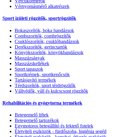
Vércukormérők
Vérnyomásmérő alkatrészek
Sport izületi rögzítők, sportrögzítők
Bokaszorítók, boka bandázsok
Combszoritók, combrögzítők
Csuklószorítók, csuklóbandázsok
Derékszorítók, gerinctartók
Könyökszorítók, könyökbandázsok
Masszázságyak
Masszázskellékek
Sport tapaszok
Sportkrémek, sportkenőcsök
Tartásjavító termékek
Térdszorítók, sport térdrögzítők
Vállvédők, váll és kulcscsont rögzítők
Rehabilitációs és gyógytorna termékek
Betegemelő liftek
Betegemelő tartozékok
Egymotoros betegállító és fektető fotelek
Életviteli eszközök - fürdőszoba, higiénia segéd
Életviteli eszközök - konyhai, étkezés eszközök