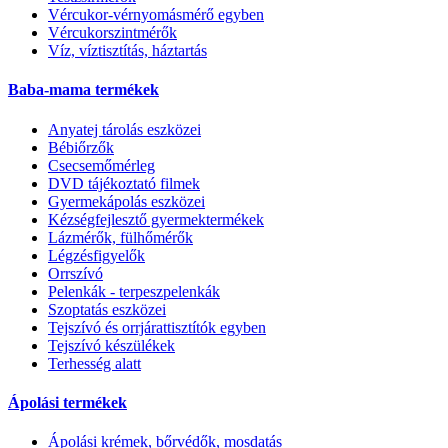
Vércukor-vérnyomásmérő egyben
Vércukorszintmérők
Víz, víztisztítás, háztartás
Baba-mama termékek
Anyatej tárolás eszközei
Bébiőrzők
Csecsemőmérleg
DVD tájékoztató filmek
Gyermekápolás eszközei
Kézségfejlesztő gyermektermékek
Lázmérők, fülhőmérők
Légzésfigyelők
Orrszívó
Pelenkák - terpeszpelenkák
Szoptatás eszközei
Tejszívó és orrjárattisztítók egyben
Tejszívó készülékek
Terhesség alatt
Ápolási termékek
Ápolási krémek, bőrvédők, mosdatás