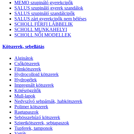
MEMO szupináló gyerekcipők
SALUS szupináló gyerek szandálok
SALUS szupináló szandálcipők
SALUS zárt gyerekcipők nem béléses
SCHOLL FÉRFI LÁBBELIK
SCHOLL MUNKAHELYI
SCHOLL NŐI MODELLEK
Kötszerek, sebellátás
Alginátok
Csőkötszerek
Filmkötszerek
Hydrocolloid kötszerek
Hydrogélek
Impregnált kötszerek
Kötésrögzítők
Mull-lapok
Nedvszívó sebpárnák, habkötszerek
Polimer kötszerek
Ragtapaszok
Sebösszehúzó kötszerek
Szigetkötszerek, sebtapaszok
Tupferek, tamponok
Vatták