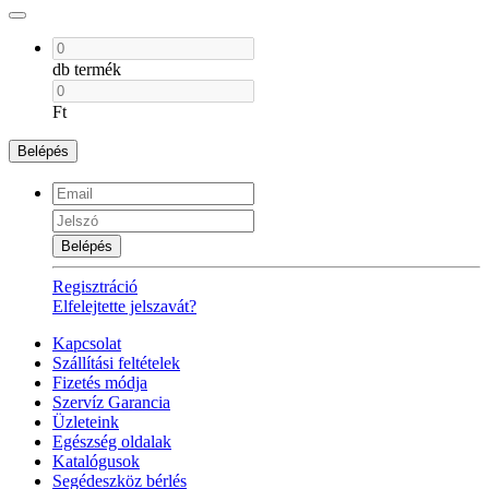
db termék
Ft
Belépés
Belépés
Regisztráció
Elfelejtette jelszavát?
Kapcsolat
Szállítási feltételek
Fizetés módja
Szervíz Garancia
Üzleteink
Egészség oldalak
Katalógusok
Segédeszköz bérlés