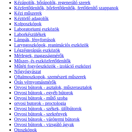
Kézápolók, bőrápolók, regeneráló szerek
Kézfertőtlenítők, bőrfertőtlenítők, fertőtlenítő szappanok
Kézi műszerek
Kéztörlő adagolók
Kolposzkópok
Laboratoriumi eszközök
Laborkészülékek
Lámpák, fényforrások
Laryngoszkópok, reanimációs eszközök
Légzésterápiás eszközök
Mérlegek, magasságmérők
Műszer- és eszközfertőtlenítők
Műtéti fogyóeszközök - izoláció eszközei
Nőgyógyászat
Oftalmoszkopok, szemészeti műszerek
Órás vérnyomásmérők
Orvosi bútorok - asztalok, műszerasztalok
Orvosi bútorok - egyéb bútorok
Orvosi bútorok - műtő szoba
orvosi butorok - proctologia
Orvosi bútorok - székek, ülőbútorok
Orvosi bútorok - szekrények
Orvosi bútorok - várótermi bútorok
Orvosi bútorok - vizsgáló ágyak
Otoszkópok