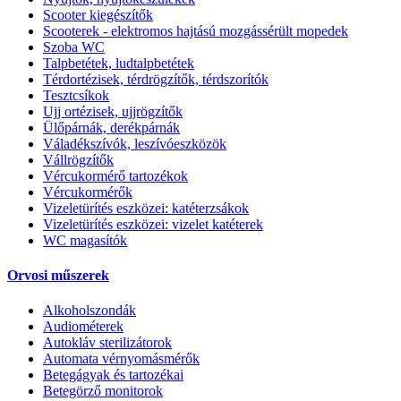
Scooter kiegészítők
Scooterek - elektromos hajtású mozgássérült mopedek
Szoba WC
Talpbetétek, ludtalpbetétek
Térdortézisek, térdrögzítők, térdszorítók
Tesztcsíkok
Ujj ortézisek, ujjrögzítők
Ülőpárnák, derékpárnák
Váladékszívók, leszívóeszközök
Vállrögzítők
Vércukormérő tartozékok
Vércukormérők
Vizeletürítés eszközei: katéterzsákok
Vizeletürítés eszközei: vizelet katéterek
WC magasítók
Orvosi műszerek
Alkoholszondák
Audiométerek
Autokláv sterilizátorok
Automata vérnyomásmérők
Betegágyak és tartozékai
Betegörző monitorok