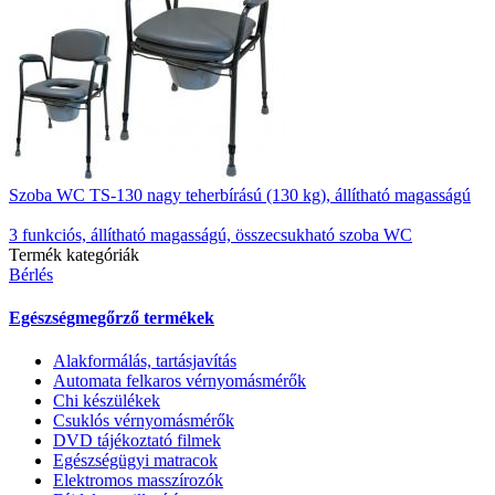
Szoba WC TS-130 nagy teherbírású (130 kg), állítható magasságú
3 funkciós, állítható magasságú, összecsukható szoba WC
Termék kategóriák
Bérlés
Egészségmegőrző termékek
Alakformálás, tartásjavítás
Automata felkaros vérnyomásmérők
Chi készülékek
Csuklós vérnyomásmérők
DVD tájékoztató filmek
Egészségügyi matracok
Elektromos masszírozók