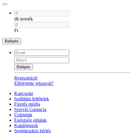
db termék
Ft
Belépés
Belépés
Regisztráció
Elfelejtette jelszavát?
Kapcsolat
Szállítási feltételek
Fizetés módja
Szervíz Garancia
Üzleteink
Egészség oldalak
Katalógusok
Segédeszköz bérlés