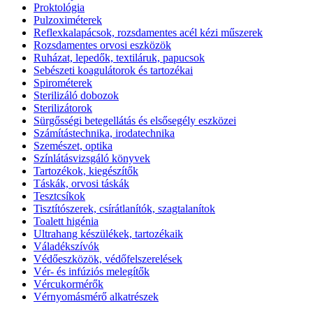
Proktológia
Pulzoximéterek
Reflexkalapácsok, rozsdamentes acél kézi műszerek
Rozsdamentes orvosi eszközök
Ruházat, lepedők, textiláruk, papucsok
Sebészeti koagulátorok és tartozékai
Spirométerek
Sterilizáló dobozok
Sterilizátorok
Sürgősségi betegellátás és elsősegély eszközei
Számítástechnika, irodatechnika
Szemészet, optika
Színlátásvizsgáló könyvek
Tartozékok, kiegészítők
Táskák, orvosi táskák
Tesztcsíkok
Tisztítószerek, csírátlanítók, szagtalanítok
Toalett higénia
Ultrahang készülékek, tartozékaik
Váladékszívók
Védőeszközök, védőfelszerelések
Vér- és infúziós melegítők
Vércukormérők
Vérnyomásmérő alkatrészek