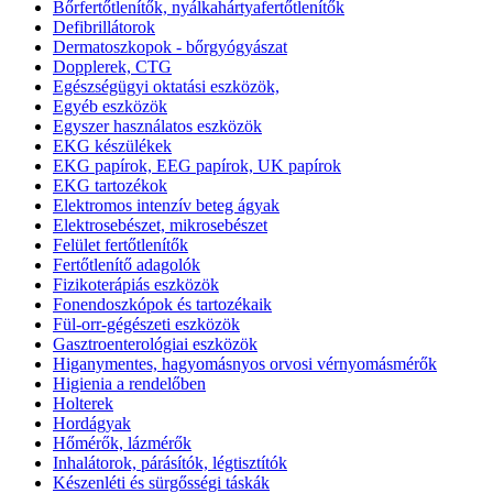
Bőrfertőtlenítők, nyálkahártyafertőtlenítők
Defibrillátorok
Dermatoszkopok - bőrgyógyászat
Dopplerek, CTG
Egészségügyi oktatási eszközök,
Egyéb eszközök
Egyszer használatos eszközök
EKG készülékek
EKG papírok, EEG papírok, UK papírok
EKG tartozékok
Elektromos intenzív beteg ágyak
Elektrosebészet, mikrosebészet
Felület fertőtlenítők
Fertőtlenítő adagolók
Fizikoterápiás eszközök
Fonendoszkópok és tartozékaik
Fül-orr-gégészeti eszközök
Gasztroenterológiai eszközök
Higanymentes, hagyomásnyos orvosi vérnyomásmérők
Higienia a rendelőben
Holterek
Hordágyak
Hőmérők, lázmérők
Inhalátorok, párásítók, légtisztítók
Készenléti és sürgősségi táskák