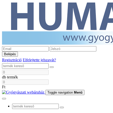
Belépés
Regisztráció
Elfelejtette jelszavát?
db termék
Ft
Toggle navigation
Menü