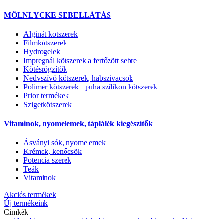
MÖLNLYCKE SEBELLÁTÁS
Alginát kotszerek
Filmkötszerek
Hydrogelek
Impregnál kötszerek a fertőzött sebre
Kötésrögzítők
Nedvszívó kötszerek, habszivacsok
Polimer kötszerek - puha szilikon kötszerek
Prior termékek
Szigetkötszerek
Vitaminok, nyomelemek, táplálék kiegészítők
Ásványi sók, nyomelemek
Krémek, kenőcsök
Potencia szerek
Teák
Vitaminok
Akciós termékek
Új termékeink
Cimkék