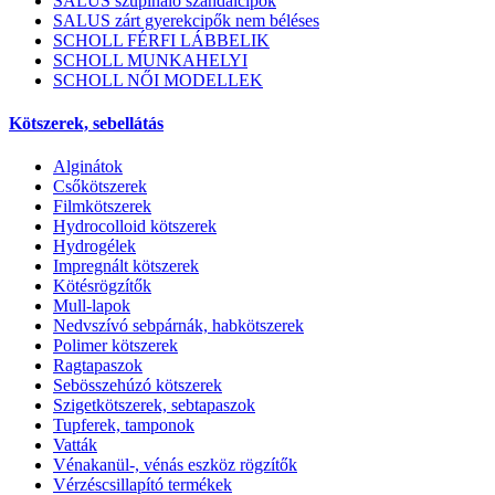
SALUS szupináló szandálcipők
SALUS zárt gyerekcipők nem béléses
SCHOLL FÉRFI LÁBBELIK
SCHOLL MUNKAHELYI
SCHOLL NŐI MODELLEK
Kötszerek, sebellátás
Alginátok
Csőkötszerek
Filmkötszerek
Hydrocolloid kötszerek
Hydrogélek
Impregnált kötszerek
Kötésrögzítők
Mull-lapok
Nedvszívó sebpárnák, habkötszerek
Polimer kötszerek
Ragtapaszok
Sebösszehúzó kötszerek
Szigetkötszerek, sebtapaszok
Tupferek, tamponok
Vatták
Vénakanül-, vénás eszköz rögzítők
Vérzéscsillapító termékek