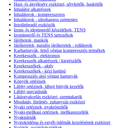
Hasi- és ágyéksérv eszközei, sérvkötők, haskötők
Inhalátor alkatrészek
Inhalátorok - kompresszoros
Inhalátorok - ultrahangos zajmentes
Inzulinbeadó eszközök
Izom- és idegingerlő készülékek, TENS
Izomingerlő és TENS tartozékok
Járóbotok, mankók
Járókeretek, gurulós járókeretek - rollátorok
Karharisnyák, felső végtag kompressziós termékek
Kerekesszék - elektromos
Kerekesszék alkatrészek / kiegészítők
Kerekesszékek - aktív
Kerekesszékek - kézi hajtású
Kompessziós alsó végtag harisnyák
Könyök ortézisek
Lábfej ortézisek, lábujj bütyök kezelők
Lábfej specialisták
Látásgyakorlás eszközei, szemtakarók
Mosdatás, fürdetés, zuhanyzás eszközei
Nyaki ortézisek, nyakrögzítők
Nyaki-mellkasi ortézisek, mellkasszorítók
Nyakpárnák
Nyiroködéma és egyéb ödémák kezelésének eszközei
Nyújtók, nyújtókészülékek