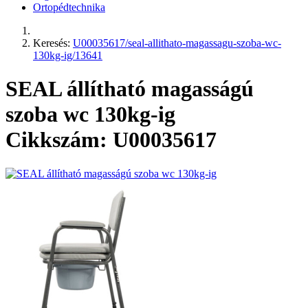
Ortopédtechnika
Keresés:
U00035617/seal-allithato-magassagu-szoba-wc-
130kg-ig/13641
SEAL állítható magasságú
szoba wc 130kg-ig
Cikkszám: U00035617