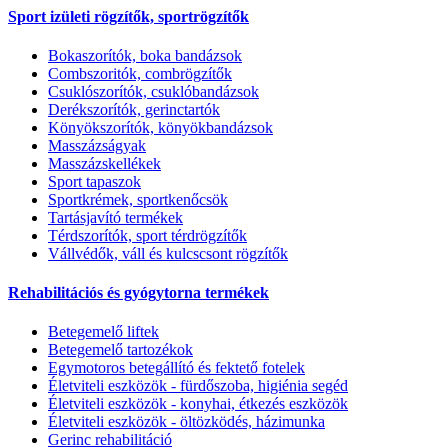
Sport izületi rögzítők, sportrögzítők
Bokaszorítók, boka bandázsok
Combszoritók, combrögzítők
Csuklószorítók, csuklóbandázsok
Derékszorítók, gerinctartók
Könyökszorítók, könyökbandázsok
Masszázságyak
Masszázskellékek
Sport tapaszok
Sportkrémek, sportkenőcsök
Tartásjavító termékek
Térdszorítók, sport térdrögzítők
Vállvédők, váll és kulcscsont rögzítők
Rehabilitációs és gyógytorna termékek
Betegemelő liftek
Betegemelő tartozékok
Egymotoros betegállító és fektető fotelek
Életviteli eszközök - fürdőszoba, higiénia segéd
Életviteli eszközök - konyhai, étkezés eszközök
Életviteli eszközök - öltözködés, házimunka
Gerinc rehabilitáció