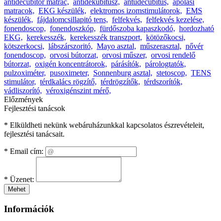
antidecubitor matrac,
antidekubitusz,
antudecubitus,
ápolási
matracok,
EKG készülék,
elektromos izomstimulátorok,
EMS
készülék,
fájdalomcsillapitó tens,
felfekvés,
felfekvés kezelése,
fonendoscop,
fonendoszkóp,
fürdőszoba kapaszkodó,
hordozható
EKG,
kerekesszék,
kerekesszék transzport,
kötözőkocsi,
kötszerkocsi,
lábszárszoritó,
Mayo asztal,
műszerasztal,
nővér
fonendoscop,
orvosi bútorzat,
orvosi műszer,
orvosi rendelő
bútorzat,
oxigén koncentrátorok,
párásítók,
párologtatók,
pulzoximéter,
pusoximeter,
Sonnenburg asztal,
stetoscop,
TENS
stimulátor,
térdkalács rögzítő,
térdrögzítők,
térdszorítók,
vádliszorító,
véroxigénszint mérő,
Előzmények
Fejlesztési tanácsok
* Elküldheti nekünk webáruházunkkal kapcsolatos észrevételeit,
fejlesztési tanácsait.
*
Email cím:
*
Üzenet:
Mehet
Információk