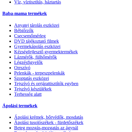
Víz, víztisztítás, háztartás
Baba-mama termékek
Anyatej tárolás eszközei
Bébiőrzők
Csecsemőmérleg
DVD tájékoztató filmek
Gyermekápolás eszközei
Kézségfejlesztő gyermektermékek
Lázmérők, fülhőmérők
Légzésfigyelők
Orrszívó
Pelenkák - terpeszpelenkák
Szoptatás eszközei
Tejszívó és orrjárattisztítók egyben
Tejszívó készülékek
Terhesség alatt
Ápolási termékek
Ápolási krémek, bőrvédők, mosdatás
Ápolási tusolószékek - fürdetőszékek
Beteg mozgás-mozgatás az ágynál