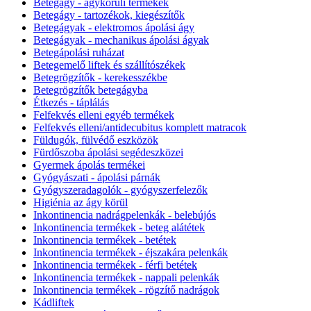
Betegágy - ágykörüli termékek
Betegágy - tartozékok, kiegészítők
Betegágyak - elektromos ápolási ágy
Betegágyak - mechanikus ápolási ágyak
Betegápolási ruházat
Betegemelő liftek és szállítószékek
Betegrögzítők - kerekesszékbe
Betegrögzítők betegágyba
Étkezés - táplálás
Felfekvés elleni egyéb termékek
Felfekvés elleni/antidecubitus komplett matracok
Füldugók, fülvédő eszközök
Fürdőszoba ápolási segédeszközei
Gyermek ápolás termékei
Gyógyászati - ápolási párnák
Gyógyszeradagolók - gyógyszerfelezők
Higiénia az ágy körül
Inkontinencia nadrágpelenkák - belebújós
Inkontinencia termékek - beteg alátétek
Inkontinencia termékek - betétek
Inkontinencia termékek - éjszakára pelenkák
Inkontinencia termékek - férfi betétek
Inkontinencia termékek - nappali pelenkák
Inkontinencia termékek - rögzítő nadrágok
Kádliftek