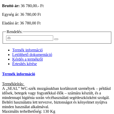
Bruttó ár:
36 780,00.- Ft
Egység ár: 36 780,00 Ft
Eladási ár: 36 780,00 Ft
Rendelés:
Termék információ
Letölthető dokumentáció
Kérdés a termékről
Értesítés kérése
Termék információ
Termékleírás:
A „SEAL” WC-szék mozgásukban korlátozott személyek – például
idősek, betegek vagy fogyatékkal élők – számára készült, és a
mindennapi higiénia során vécéhasználati segédeszközként szolgál.
Beltéri használatra lett tervezve, biztonságot és kényelmet nyújtva
minden használat alkalmával.
Maximális terhelhetőség: 130 Kg