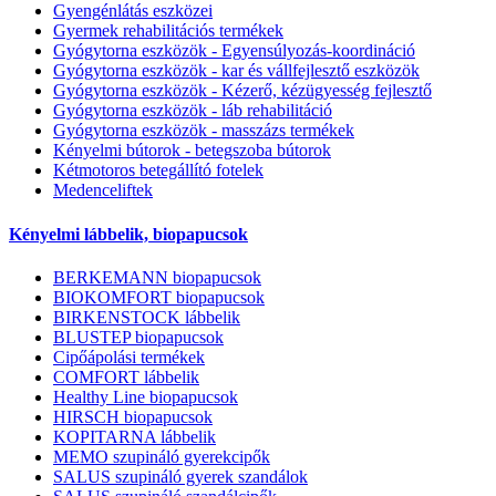
Gyengénlátás eszközei
Gyermek rehabilitációs termékek
Gyógytorna eszközök - Egyensúlyozás-koordináció
Gyógytorna eszközök - kar és vállfejlesztő eszközök
Gyógytorna eszközök - Kézerő, kézügyesség fejlesztő
Gyógytorna eszközök - láb rehabilitáció
Gyógytorna eszközök - masszázs termékek
Kényelmi bútorok - betegszoba bútorok
Kétmotoros betegállító fotelek
Medenceliftek
Kényelmi lábbelik, biopapucsok
BERKEMANN biopapucsok
BIOKOMFORT biopapucsok
BIRKENSTOCK lábbelik
BLUSTEP biopapucsok
Cipőápolási termékek
COMFORT lábbelik
Healthy Line biopapucsok
HIRSCH biopapucsok
KOPITARNA lábbelik
MEMO szupináló gyerekcipők
SALUS szupináló gyerek szandálok