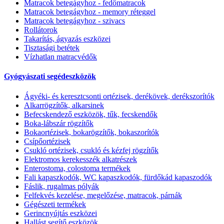
Matracok betegágyhoz - fedőmatracok
Matracok betegágyhoz - memory réteggel
Matracok betegágyhoz - szivacs
Rollátorok
Takarítás, ágyazás eszközei
Tisztasági betétek
Vízhatlan matracvédők
Gyógyászati segédeszközök
Ágyéki- és keresztcsonti ortézisek, derékövek, derékszorítók
Alkarrögzítők, alkarsinek
Befecskendező eszközök, tűk, fecskendők
Boka-lábszár rögzítők
Bokaortézisek, bokarögzítők, bokaszorítók
Csípőortézisek
Csukló ortézisek, csukló és kézfej rögzítők
Elektromos kerekesszék alkatrészek
Enterostoma, colostoma termékek
Fali kapaszkodók, WC kapaszkodók, fürdőkád kapaszodók
Fáslik, rugalmas pólyák
Felfekvés kezelése, megelőzése, matracok, párnák
Gégészeti termékek
Gerincnyújtás eszközei
Hallást segítő eszközök