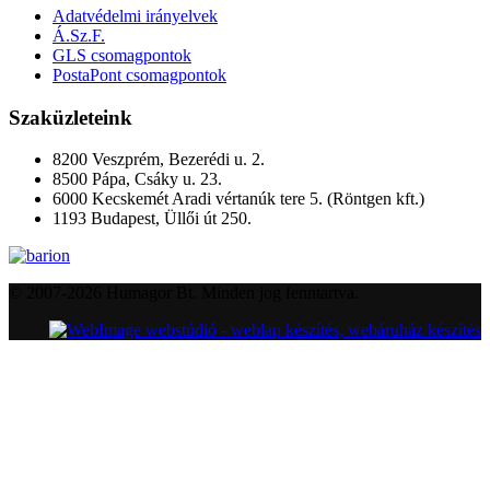
Adatvédelmi irányelvek
Á.Sz.F.
GLS csomagpontok
PostaPont csomagpontok
Szaküzleteink
8200 Veszprém, Bezerédi u. 2.
8500 Pápa, Csáky u. 23.
6000 Kecskemét Aradi vértanúk tere 5. (Röntgen kft.)
1193 Budapest, Üllői út 250.
© 2007-2026 Humagor Bt. Minden jog fenntartva.