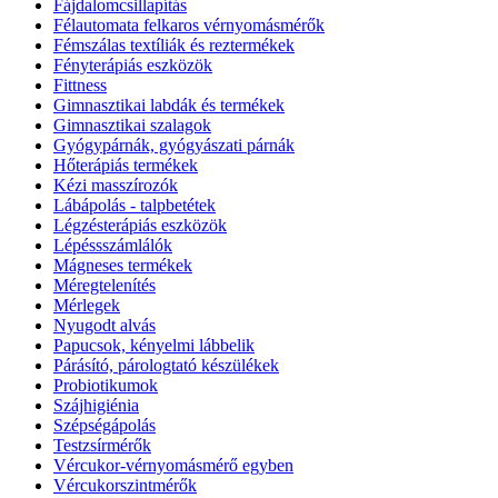
Fájdalomcsillapítás
Félautomata felkaros vérnyomásmérők
Fémszálas textíliák és reztermékek
Fényterápiás eszközök
Fittness
Gimnasztikai labdák és termékek
Gimnasztikai szalagok
Gyógypárnák, gyógyászati párnák
Hőterápiás termékek
Kézi masszírozók
Lábápolás - talpbetétek
Légzésterápiás eszközök
Lépéssszámlálók
Mágneses termékek
Méregtelenítés
Mérlegek
Nyugodt alvás
Papucsok, kényelmi lábbelik
Párásító, párologtató készülékek
Probiotikumok
Szájhigiénia
Szépségápolás
Testzsírmérők
Vércukor-vérnyomásmérő egyben
Vércukorszintmérők