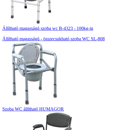
Állítható magasságú szoba wc B-4323 - 100kg-ig
Állítható magasságú - összecsukható szoba WC SL-808
Szoba WC állítható HUMAGOR