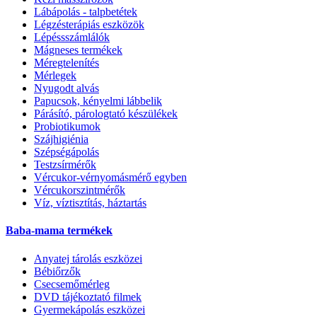
Lábápolás - talpbetétek
Légzésterápiás eszközök
Lépéssszámlálók
Mágneses termékek
Méregtelenítés
Mérlegek
Nyugodt alvás
Papucsok, kényelmi lábbelik
Párásító, párologtató készülékek
Probiotikumok
Szájhigiénia
Szépségápolás
Testzsírmérők
Vércukor-vérnyomásmérő egyben
Vércukorszintmérők
Víz, víztisztítás, háztartás
Baba-mama termékek
Anyatej tárolás eszközei
Bébiőrzők
Csecsemőmérleg
DVD tájékoztató filmek
Gyermekápolás eszközei