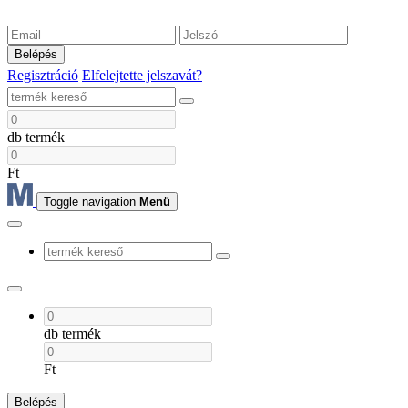
Belépés
Regisztráció
Elfelejtette jelszavát?
db termék
Ft
Toggle navigation
Menü
db termék
Ft
Belépés