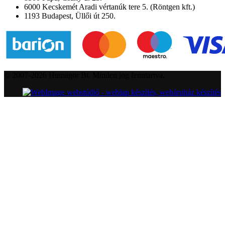
6000 Kecskemét Aradi vértanúk tere 5. (Röntgen kft.)
1193 Budapest, Üllői út 250.
© 2007-2026 Humagor Bt. Minden jog fenntartva.