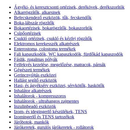
Ágyéki- és keresztcsonti ortézisek, derékövek, derékszorítók
Alkarrögzítők, alkarsinek
Befecskendező eszközök, tűk, fecskendők
Boka-lábszár rögzítők
Bokaortézisek, bokarögzítők, bokaszorítók
Csípőortézisek
Csukló ortézisek, csukló és kézfej rögzítők
Elektromos kerekesszék alkatrészek
Enterostoma, colostoma termékek
Fali kapaszkodók, WC kapaszkodók, fürdőkád kapaszodók
Fáslik, rugalmas pólyák
Felfekvés kezelése, megelőzése, matracok, párnák
Gégészeti termékek
Gerincnyújtás eszközei
Hallást segítő eszközök
Hasi- és ágyéksérv eszközei, sérvkötők, haskötők
Inhalátor alkatrészek
Inhalátorok - kompresszoros
Inhalátorok - ultrahangos zajmentes
Inzulinbeadó eszközök
Izom- és idegingerlő készülékek, TENS
Izomingerlő és TENS tartozékok
Járóbotok, mankók
Járókeretek, gurulós járókeretek - rollátorok