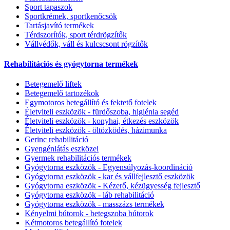
Sport tapaszok
Sportkrémek, sportkenőcsök
Tartásjavító termékek
Térdszorítók, sport térdrögzítők
Vállvédők, váll és kulcscsont rögzítők
Rehabilitációs és gyógytorna termékek
Betegemelő liftek
Betegemelő tartozékok
Egymotoros betegállító és fektető fotelek
Életviteli eszközök - fürdőszoba, higiénia segéd
Életviteli eszközök - konyhai, étkezés eszközök
Életviteli eszközök - öltözködés, házimunka
Gerinc rehabilitáció
Gyengénlátás eszközei
Gyermek rehabilitációs termékek
Gyógytorna eszközök - Egyensúlyozás-koordináció
Gyógytorna eszközök - kar és vállfejlesztő eszközök
Gyógytorna eszközök - Kézerő, kézügyesség fejlesztő
Gyógytorna eszközök - láb rehabilitáció
Gyógytorna eszközök - masszázs termékek
Kényelmi bútorok - betegszoba bútorok
Kétmotoros betegállító fotelek