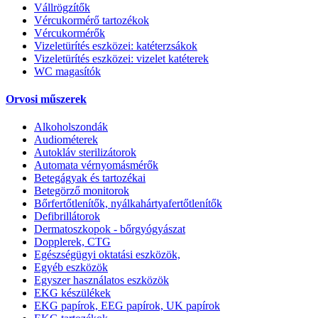
Vállrögzítők
Vércukormérő tartozékok
Vércukormérők
Vizeletürítés eszközei: katéterzsákok
Vizeletürítés eszközei: vizelet katéterek
WC magasítók
Orvosi műszerek
Alkoholszondák
Audiométerek
Autokláv sterilizátorok
Automata vérnyomásmérők
Betegágyak és tartozékai
Betegörző monitorok
Bőrfertőtlenítők, nyálkahártyafertőtlenítők
Defibrillátorok
Dermatoszkopok - bőrgyógyászat
Dopplerek, CTG
Egészségügyi oktatási eszközök,
Egyéb eszközök
Egyszer használatos eszközök
EKG készülékek
EKG papírok, EEG papírok, UK papírok