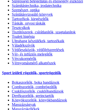
Sürgősségi betegellátás és elsősegély eszközei
Számítástechnika, irodatechnika
Szemészet, optika
Színlátásvizsgáló könyvek
Tartozékok, kiegészítők
Táskák, orvosi táskák
Tesztcsíkok
Tisztítószerek, csírátlanítók, szagtalanítok
Toalett higénia
Ultrahang készülékek, tartozékaik
Váladékszívók
Védőeszközök, védőfelszerelések
Vér- és infúziós melegítők
Vércukormérők
Vérnyomásmérő alkatrészek
Sport izületi rögzítők, sportrögzítők
Bokaszorítók, boka bandázsok
Combszoritók, combrögzítők
Csuklószorítók, csuklóbandázsok
Derékszorítók, gerinctartók
Könyökszorítók, könyökbandázsok
Masszázságyak
Masszázskellékek