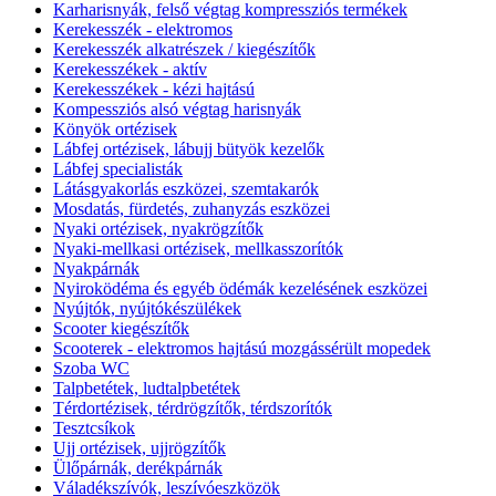
Karharisnyák, felső végtag kompressziós termékek
Kerekesszék - elektromos
Kerekesszék alkatrészek / kiegészítők
Kerekesszékek - aktív
Kerekesszékek - kézi hajtású
Kompessziós alsó végtag harisnyák
Könyök ortézisek
Lábfej ortézisek, lábujj bütyök kezelők
Lábfej specialisták
Látásgyakorlás eszközei, szemtakarók
Mosdatás, fürdetés, zuhanyzás eszközei
Nyaki ortézisek, nyakrögzítők
Nyaki-mellkasi ortézisek, mellkasszorítók
Nyakpárnák
Nyiroködéma és egyéb ödémák kezelésének eszközei
Nyújtók, nyújtókészülékek
Scooter kiegészítők
Scooterek - elektromos hajtású mozgássérült mopedek
Szoba WC
Talpbetétek, ludtalpbetétek
Térdortézisek, térdrögzítők, térdszorítók
Tesztcsíkok
Ujj ortézisek, ujjrögzítők
Ülőpárnák, derékpárnák
Váladékszívók, leszívóeszközök