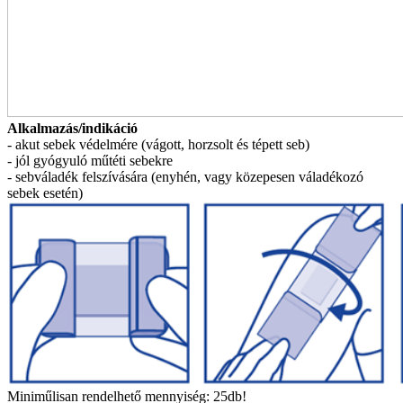
Alkalmazás/indikáció
- akut sebek védelmére (vágott, horzsolt és tépett seb)
- jól gyógyuló műtéti sebekre
- sebváladék felszívására (enyhén, vagy közepesen váladékozó
sebek esetén)
Miniműlisan rendelhető mennyiség: 25db!