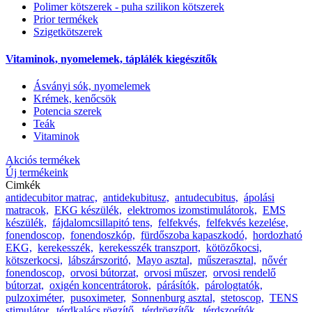
Polimer kötszerek - puha szilikon kötszerek
Prior termékek
Szigetkötszerek
Vitaminok, nyomelemek, táplálék kiegészítők
Ásványi sók, nyomelemek
Krémek, kenőcsök
Potencia szerek
Teák
Vitaminok
Akciós termékek
Új termékeink
Cimkék
antidecubitor matrac,
antidekubitusz,
antudecubitus,
ápolási
matracok,
EKG készülék,
elektromos izomstimulátorok,
EMS
készülék,
fájdalomcsillapitó tens,
felfekvés,
felfekvés kezelése,
fonendoscop,
fonendoszkóp,
fürdőszoba kapaszkodó,
hordozható
EKG,
kerekesszék,
kerekesszék transzport,
kötözőkocsi,
kötszerkocsi,
lábszárszoritó,
Mayo asztal,
műszerasztal,
nővér
fonendoscop,
orvosi bútorzat,
orvosi műszer,
orvosi rendelő
bútorzat,
oxigén koncentrátorok,
párásítók,
párologtatók,
pulzoximéter,
pusoximeter,
Sonnenburg asztal,
stetoscop,
TENS
stimulátor,
térdkalács rögzítő,
térdrögzítők,
térdszorítók,