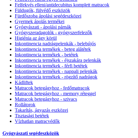
Felfekvés elleni/antidecubitus komplett matracok
Füldugók, fülvédő eszközök
Fürdőszoba ápolási segédeszközei
Gyermek ápolás termékei
Gyógyászati - ápolási párnák
Gyógyszeradagolók - gyógyszerfelezők
Higiénia az ágy körül
Inkontinencia nadrágpelenkák - belebújós
Inkontinencia termékek - beteg alátétek
Inkontinencia termékek - betétek
Inkontinencia termékek - éjszakára pelenkák
Inkontinencia termékek - férfi betétek
Inkontinencia termékek - nappali pelenkák
Inkontinencia termékek - rögzítő nadrágok
Kádliftek
Matracok betegágyhoz - fedőmatracok
Matracok betegágyhoz - memory réteggel
Matracok betegágyhoz - szivacs
Rollátorok
Takarítás, ágyazás eszközei
Tisztasági betétek
Vízhatlan matracvédők
Gyógyászati segédeszközök