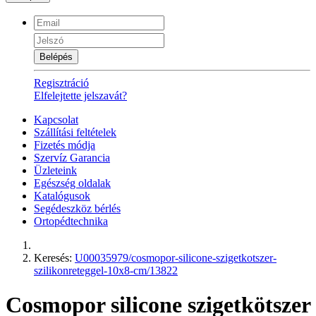
Belépés
Regisztráció
Elfelejtette jelszavát?
Kapcsolat
Szállítási feltételek
Fizetés módja
Szervíz Garancia
Üzleteink
Egészség oldalak
Katalógusok
Segédeszköz bérlés
Ortopédtechnika
Keresés:
U00035979/cosmopor-silicone-szigetkotszer-
szilikonreteggel-10x8-cm/13822
Cosmopor silicone szigetkötszer