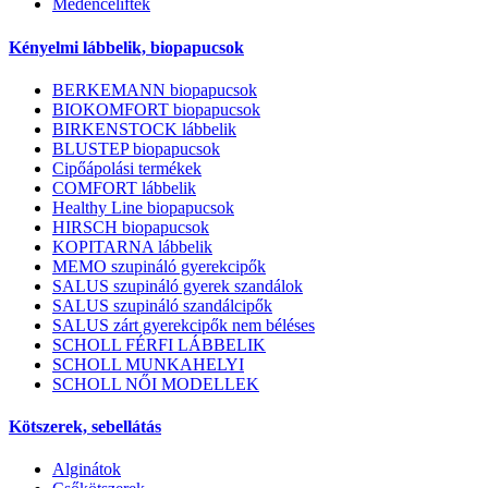
Medenceliftek
Kényelmi lábbelik, biopapucsok
BERKEMANN biopapucsok
BIOKOMFORT biopapucsok
BIRKENSTOCK lábbelik
BLUSTEP biopapucsok
Cipőápolási termékek
COMFORT lábbelik
Healthy Line biopapucsok
HIRSCH biopapucsok
KOPITARNA lábbelik
MEMO szupináló gyerekcipők
SALUS szupináló gyerek szandálok
SALUS szupináló szandálcipők
SALUS zárt gyerekcipők nem béléses
SCHOLL FÉRFI LÁBBELIK
SCHOLL MUNKAHELYI
SCHOLL NŐI MODELLEK
Kötszerek, sebellátás
Alginátok