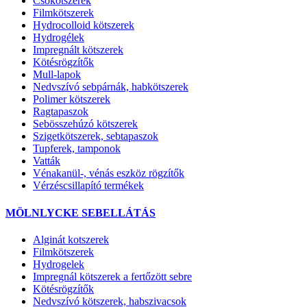
Csőkötszerek
Filmkötszerek
Hydrocolloid kötszerek
Hydrogélek
Impregnált kötszerek
Kötésrögzítők
Mull-lapok
Nedvszívó sebpárnák, habkötszerek
Polimer kötszerek
Ragtapaszok
Sebösszehúzó kötszerek
Szigetkötszerek, sebtapaszok
Tupferek, tamponok
Vatták
Vénakanül-, vénás eszköz rögzítők
Vérzéscsillapító termékek
MÖLNLYCKE SEBELLÁTÁS
Alginát kotszerek
Filmkötszerek
Hydrogelek
Impregnál kötszerek a fertőzött sebre
Kötésrögzítők
Nedvszívó kötszerek, habszivacsok