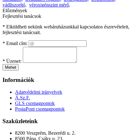
vádliszorító,
véroxigénszint mérő,
Előzmények
Fejlesztési tanácsok
* Elküldheti nekünk webáruházunkkal kapcsolatos észrevételeit,
fejlesztési tanácsait.
*
Email cím:
*
Üzenet:
Mehet
Információk
Adatvédelmi irányelvek
Á.Sz.F.
GLS csomagpontok
PostaPont csomagpontok
Szaküzleteink
8200 Veszprém, Bezerédi u. 2.
8500 Pápa, Csáky u. 23.