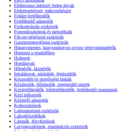
EKG tartozékok
Elektromos intenzív beteg ágyak
Elektrosebészet, mikrosebészet
Felület fertőtlenítők
Fertőtlenítő adagolók
Fizikoterápiás eszközök
Fonendoszkópok és tartozékaik
Fül-orr-gégészeti eszközök
Gasztroenterológiai eszközök
Higanymentes, hagyomásnyos orvosi vérnyomásmérők
Higienia a rendelőben
Holterek
Hordágyak
Hőmérők, lázmérők
Inhalátorok, párásítók, légtisztítók
Készenléti és sürgősségi táskák
Kézápolók, bőrápolók, regeneráló szerek
Kézfertőtlenítők, bőrfertőtlenítők, fertőtlenítő szappanok
Kézi műszerek
Kéztörlő adagolók
Kolposzkópok
Laboratoriumi eszközök
Laborkészülékek
Lámpák, fényforrások
Laryngoszkópok, reanimációs eszközök