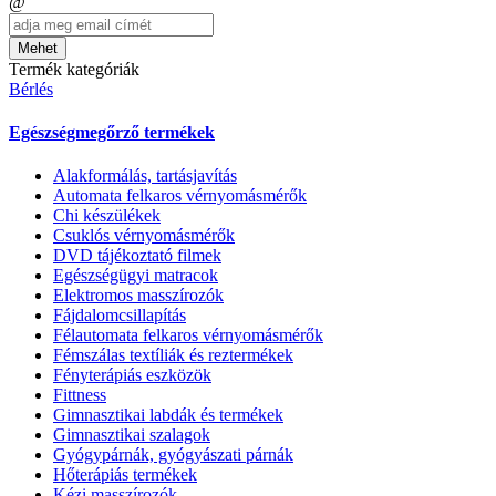
@
Mehet
Termék kategóriák
Bérlés
Egészségmegőrző termékek
Alakformálás, tartásjavítás
Automata felkaros vérnyomásmérők
Chi készülékek
Csuklós vérnyomásmérők
DVD tájékoztató filmek
Egészségügyi matracok
Elektromos masszírozók
Fájdalomcsillapítás
Félautomata felkaros vérnyomásmérők
Fémszálas textíliák és reztermékek
Fényterápiás eszközök
Fittness
Gimnasztikai labdák és termékek
Gimnasztikai szalagok
Gyógypárnák, gyógyászati párnák
Hőterápiás termékek
Kézi masszírozók