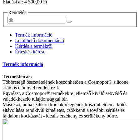
Eladási ár: 4 500,00 Ft
Rendelés:
Termék információ
Letölthető dokumentáció
Kérdés a termékről
Értesítés kérése
Termék információ
Termékleírás:
Többrétegű összetételének köszönhetően a Cosmopor® silicone
számos előnnyel rendelkezik.
Egyrészt, a Cosmopor® termékekre jellemző kiváló sebvédő és
váladékkezelő tulajdonsággal bír.
Másrészt, puha szilikon kontaktrétegének köszönhetően a kötés
eltávolítása rendkívül kíméletes, csökkenti a további sérülés és
fájdalom kockázatát - ideális érzékeny és sérülékeny bőrre.