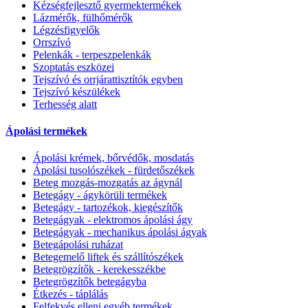
Kézségfejlesztő gyermektermékek
Lázmérők, fülhőmérők
Légzésfigyelők
Orrszívó
Pelenkák - terpeszpelenkák
Szoptatás eszközei
Tejszívó és orrjárattisztítók egyben
Tejszívó készülékek
Terhesség alatt
Ápolási termékek
Ápolási krémek, bőrvédők, mosdatás
Ápolási tusolószékek - fürdetőszékek
Beteg mozgás-mozgatás az ágynál
Betegágy - ágykörüli termékek
Betegágy - tartozékok, kiegészítők
Betegágyak - elektromos ápolási ágy
Betegágyak - mechanikus ápolási ágyak
Betegápolási ruházat
Betegemelő liftek és szállítószékek
Betegrögzítők - kerekesszékbe
Betegrögzítők betegágyba
Étkezés - táplálás
Felfekvés elleni egyéb termékek