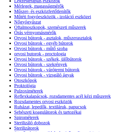
Légzésterápiás eszközök
Mérlegek, magasságmérők
Műszer- és eszközfertőtlenítők
Műtéti fogyóeszközök - izoláció eszközei
Nőgyógyászat
Oftalmoszkopok, szemészeti műszerek
Órás vérnyomásmérők
Orvosi bútorok - asztalok, műszerasztalok
Orvosi bútorok - egyéb bútorok
Orvosi bútorok - műtő szoba
orvosi butorok - proctologia
Orvosi bútorok - székek, ülőbútorok
Orvosi bútorok - szekrények
Orvosi bútorok - várótermi bútorok
Orvosi bútorok - vizsgáló ágyak
Otoszkópok
Proktológia
Pulzoximéterek
Reflexkalapácsok, rozsdamentes acél kézi műszerek
Rozsdamentes orvosi eszközök
Ruházat, lepedők, textiláruk, papucsok
Sebészeti koagulátorok és tartozékai
Spirométerek
Sterilizáló dobozok
Sterilizátorok