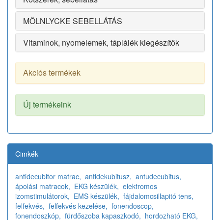
MÖLNLYCKE SEBELLÁTÁS
Vitaminok, nyomelemek, táplálék kiegészítők
Akciós termékek
Új termékeink
Cimkék
antidecubitor matrac,
antidekubitusz,
antudecubitus,
ápolási matracok,
EKG készülék,
elektromos
izomstimulátorok,
EMS készülék,
fájdalomcsillapitó tens,
felfekvés,
felfekvés kezelése,
fonendoscop,
fonendoszkóp,
fürdőszoba kapaszkodó,
hordozható EKG,