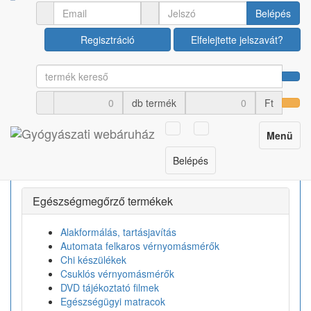
Egészségmegőrző termékek
Légzésterápiás eszközök
Belépés
Regisztráció
Elfelejtette jelszavát?
×
Nincs ilyen termékünk, vagy időközben eltávolították!
db termék
Ft
Termék kategóriák
Toggle
Menü
navigation
Bérlés
Belépés
Egészségmegőrző termékek
Alakformálás, tartásjavítás
Automata felkaros vérnyomásmérők
Chi készülékek
Csuklós vérnyomásmérők
DVD tájékoztató filmek
Egészségügyi matracok