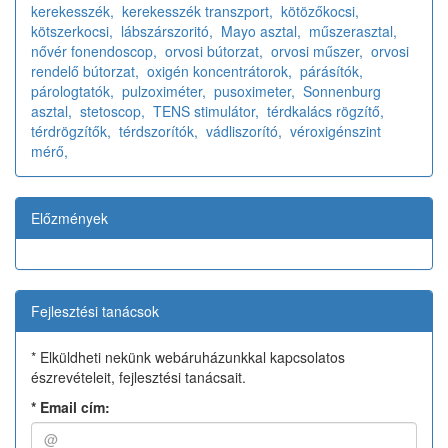
kerekesszék,
kerekesszék transzport,
kötözőkocsi,
kötszerkocsi,
lábszárszoritó,
Mayo asztal,
műszerasztal,
nővér fonendoscop,
orvosi bútorzat,
orvosi műszer,
orvosi
rendelő bútorzat,
oxigén koncentrátorok,
párásítók,
párologtatók,
pulzoximéter,
pusoximeter,
Sonnenburg
asztal,
stetoscop,
TENS stimulátor,
térdkalács rögzítő,
térdrögzítők,
térdszorítók,
vádliszorító,
véroxigénszint
mérő,
Előzmények
Fejlesztési tanácsok
* Elküldheti nekünk webáruházunkkal kapcsolatos
észrevételeit, fejlesztési tanácsait.
*
Email cím: