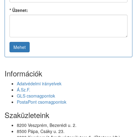
*
Üzenet:
Mehet
Információk
Adatvédelmi irányelvek
Á.Sz.F.
GLS csomagpontok
PostaPont csomagpontok
Szaküzleteink
8200 Veszprém, Bezerédi u. 2.
8500 Pápa, Csáky u. 23.