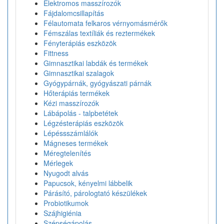
Elektromos masszírozók
Fájdalomcsillapítás
Félautomata felkaros vérnyomásmérők
Fémszálas textíliák és reztermékek
Fényterápiás eszközök
Fittness
Gimnasztikai labdák és termékek
Gimnasztikai szalagok
Gyógypárnák, gyógyászati párnák
Hőterápiás termékek
Kézi masszírozók
Lábápolás - talpbetétek
Légzésterápiás eszközök
Lépéssszámlálók
Mágneses termékek
Méregtelenítés
Mérlegek
Nyugodt alvás
Papucsok, kényelmi lábbelik
Párásító, párologtató készülékek
Probiotikumok
Szájhigiénia
Szépségápolás