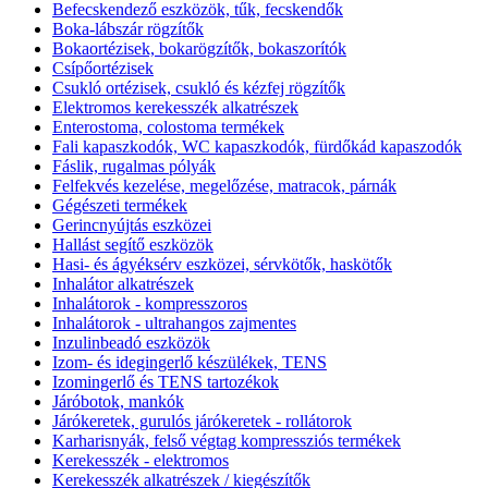
Befecskendező eszközök, tűk, fecskendők
Boka-lábszár rögzítők
Bokaortézisek, bokarögzítők, bokaszorítók
Csípőortézisek
Csukló ortézisek, csukló és kézfej rögzítők
Elektromos kerekesszék alkatrészek
Enterostoma, colostoma termékek
Fali kapaszkodók, WC kapaszkodók, fürdőkád kapaszodók
Fáslik, rugalmas pólyák
Felfekvés kezelése, megelőzése, matracok, párnák
Gégészeti termékek
Gerincnyújtás eszközei
Hallást segítő eszközök
Hasi- és ágyéksérv eszközei, sérvkötők, haskötők
Inhalátor alkatrészek
Inhalátorok - kompresszoros
Inhalátorok - ultrahangos zajmentes
Inzulinbeadó eszközök
Izom- és idegingerlő készülékek, TENS
Izomingerlő és TENS tartozékok
Járóbotok, mankók
Járókeretek, gurulós járókeretek - rollátorok
Karharisnyák, felső végtag kompressziós termékek
Kerekesszék - elektromos
Kerekesszék alkatrészek / kiegészítők