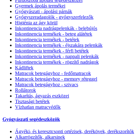
Fürdőszoba ápolási segédeszközei
Gyermek ápolás termékei
Gyógyászati - ápolási párnák
Gyógyszeradagolók - gyógyszerfelezők
Higiénia az ágy körül
Inkontinencia nadrágpelenkák - belebújós
Inkontinencia termékek - beteg alátétek
Inkontinencia termékek - betétek
Inkontinencia termékek - éjszakára pelenkák
Inkontinencia termékek - férfi betétek
Inkontinencia termékek - nappali pelenkák
Inkontinencia termékek - rögzítő nadrágok
Kádliftek
Matracok betegágyhoz - fedőmatracok
Matracok betegágyhoz - memory réteggel
Matracok betegágyhoz - szivacs
Rollátorok
Takarítás, ágyazás eszközei
Tisztasági betétek
Vízhatlan matracvédők
Gyógyászati segédeszközök
Ágyéki- és keresztcsonti ortézisek, derékövek, derékszorítók
Alkarrögzítők, alkarsinek