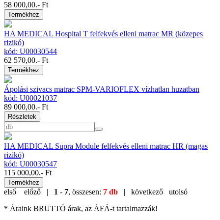
58 000,00
.- Ft
Termékhez
HA MEDICAL Hospital T felfekvés elleni matrac MR (közepes
rizikó)
kód: U00030544
62 570,00
.- Ft
Termékhez
Ápolási szivacs matrac SPM-VARIOFLEX vízhatlan huzatban
kód: U00021037
89 000,00
.- Ft
Részletek
HA MEDICAL Supra Module felfekvés elleni matrac HR (magas
rizikó)
kód: U00030547
115 000,00
.- Ft
Termékhez
első
előző |
1
-
7
, összesen:
7 db
| következő
utolsó
* Áraink BRUTTÓ árak, az ÁFÁ-t tartalmazzák!