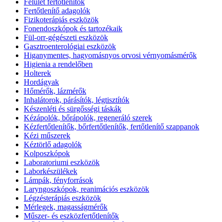
Felület fertőtlenítők
Fertőtlenítő adagolók
Fizikoterápiás eszközök
Fonendoszkópok és tartozékaik
Fül-orr-gégészeti eszközök
Gasztroenterológiai eszközök
Higanymentes, hagyomásnyos orvosi vérnyomásmérők
Higienia a rendelőben
Holterek
Hordágyak
Hőmérők, lázmérők
Inhalátorok, párásítók, légtisztítók
Készenléti és sürgősségi táskák
Kézápolók, bőrápolók, regeneráló szerek
Kézfertőtlenítők, bőrfertőtlenítők, fertőtlenítő szappanok
Kézi műszerek
Kéztörlő adagolók
Kolposzkópok
Laboratoriumi eszközök
Laborkészülékek
Lámpák, fényforrások
Laryngoszkópok, reanimációs eszközök
Légzésterápiás eszközök
Mérlegek, magasságmérők
Műszer- és eszközfertőtlenítők