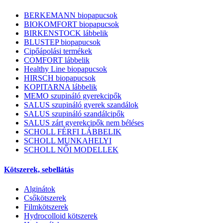
BERKEMANN biopapucsok
BIOKOMFORT biopapucsok
BIRKENSTOCK lábbelik
BLUSTEP biopapucsok
Cipőápolási termékek
COMFORT lábbelik
Healthy Line biopapucsok
HIRSCH biopapucsok
KOPITARNA lábbelik
MEMO szupináló gyerekcipők
SALUS szupináló gyerek szandálok
SALUS szupináló szandálcipők
SALUS zárt gyerekcipők nem béléses
SCHOLL FÉRFI LÁBBELIK
SCHOLL MUNKAHELYI
SCHOLL NŐI MODELLEK
Kötszerek, sebellátás
Alginátok
Csőkötszerek
Filmkötszerek
Hydrocolloid kötszerek