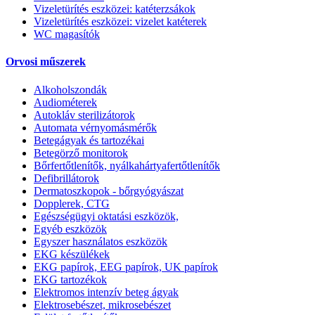
Vizeletürítés eszközei: katéterzsákok
Vizeletürítés eszközei: vizelet katéterek
WC magasítók
Orvosi műszerek
Alkoholszondák
Audiométerek
Autokláv sterilizátorok
Automata vérnyomásmérők
Betegágyak és tartozékai
Betegörző monitorok
Bőrfertőtlenítők, nyálkahártyafertőtlenítők
Defibrillátorok
Dermatoszkopok - bőrgyógyászat
Dopplerek, CTG
Egészségügyi oktatási eszközök,
Egyéb eszközök
Egyszer használatos eszközök
EKG készülékek
EKG papírok, EEG papírok, UK papírok
EKG tartozékok
Elektromos intenzív beteg ágyak
Elektrosebészet, mikrosebészet