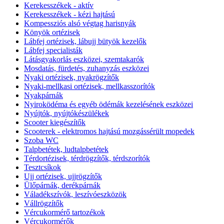
Kerekesszékek - aktív
Kerekesszékek - kézi hajtású
Kompessziós alsó végtag harisnyák
Könyök ortézisek
Lábfej ortézisek, lábujj bütyök kezelők
Lábfej specialisták
Látásgyakorlás eszközei, szemtakarók
Mosdatás, fürdetés, zuhanyzás eszközei
Nyaki ortézisek, nyakrögzítők
Nyaki-mellkasi ortézisek, mellkasszorítók
Nyakpárnák
Nyiroködéma és egyéb ödémák kezelésének eszközei
Nyújtók, nyújtókészülékek
Scooter kiegészítők
Scooterek - elektromos hajtású mozgássérült mopedek
Szoba WC
Talpbetétek, ludtalpbetétek
Térdortézisek, térdrögzítők, térdszorítók
Tesztcsíkok
Ujj ortézisek, ujjrögzítők
Ülőpárnák, derékpárnák
Váladékszívók, leszívóeszközök
Vállrögzítők
Vércukormérő tartozékok
Vércukormérők