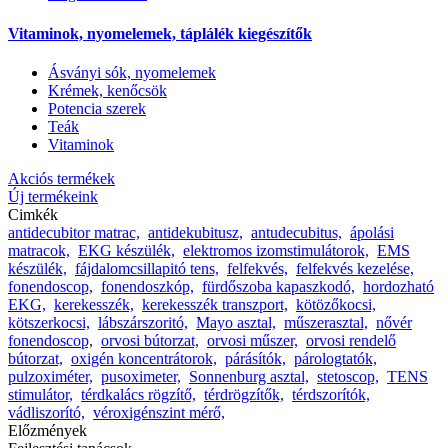
Vitaminok, nyomelemek, táplálék kiegészítők
Ásványi sók, nyomelemek
Krémek, kenőcsök
Potencia szerek
Teák
Vitaminok
Akciós termékek
Új termékeink
Cimkék
antidecubitor matrac,
antidekubitusz,
antudecubitus,
ápolási
matracok,
EKG készülék,
elektromos izomstimulátorok,
EMS
készülék,
fájdalomcsillapitó tens,
felfekvés,
felfekvés kezelése,
fonendoscop,
fonendoszkóp,
fürdőszoba kapaszkodó,
hordozható
EKG,
kerekesszék,
kerekesszék transzport,
kötözőkocsi,
kötszerkocsi,
lábszárszoritó,
Mayo asztal,
műszerasztal,
nővér
fonendoscop,
orvosi bútorzat,
orvosi műszer,
orvosi rendelő
bútorzat,
oxigén koncentrátorok,
párásítók,
párologtatók,
pulzoximéter,
pusoximeter,
Sonnenburg asztal,
stetoscop,
TENS
stimulátor,
térdkalács rögzítő,
térdrögzítők,
térdszorítók,
vádliszorító,
véroxigénszint mérő,
Előzmények