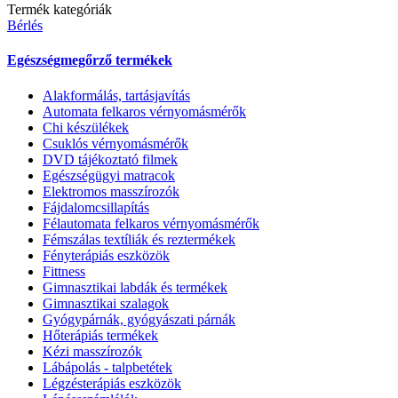
Termék kategóriák
Bérlés
Egészségmegőrző termékek
Alakformálás, tartásjavítás
Automata felkaros vérnyomásmérők
Chi készülékek
Csuklós vérnyomásmérők
DVD tájékoztató filmek
Egészségügyi matracok
Elektromos masszírozók
Fájdalomcsillapítás
Félautomata felkaros vérnyomásmérők
Fémszálas textíliák és reztermékek
Fényterápiás eszközök
Fittness
Gimnasztikai labdák és termékek
Gimnasztikai szalagok
Gyógypárnák, gyógyászati párnák
Hőterápiás termékek
Kézi masszírozók
Lábápolás - talpbetétek
Légzésterápiás eszközök