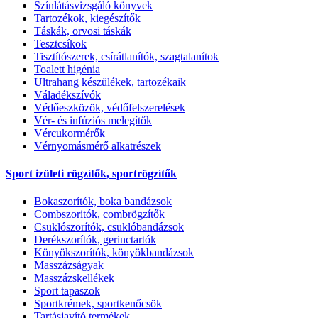
Színlátásvizsgáló könyvek
Tartozékok, kiegészítők
Táskák, orvosi táskák
Tesztcsíkok
Tisztítószerek, csírátlanítók, szagtalanítok
Toalett higénia
Ultrahang készülékek, tartozékaik
Váladékszívók
Védőeszközök, védőfelszerelések
Vér- és infúziós melegítők
Vércukormérők
Vérnyomásmérő alkatrészek
Sport izületi rögzítők, sportrögzítők
Bokaszorítók, boka bandázsok
Combszoritók, combrögzítők
Csuklószorítók, csuklóbandázsok
Derékszorítók, gerinctartók
Könyökszorítók, könyökbandázsok
Masszázságyak
Masszázskellékek
Sport tapaszok
Sportkrémek, sportkenőcsök
Tartásjavító termékek