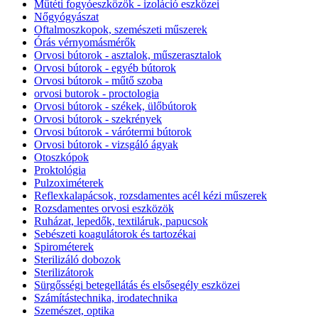
Műtéti fogyóeszközök - izoláció eszközei
Nőgyógyászat
Oftalmoszkopok, szemészeti műszerek
Órás vérnyomásmérők
Orvosi bútorok - asztalok, műszerasztalok
Orvosi bútorok - egyéb bútorok
Orvosi bútorok - műtő szoba
orvosi butorok - proctologia
Orvosi bútorok - székek, ülőbútorok
Orvosi bútorok - szekrények
Orvosi bútorok - várótermi bútorok
Orvosi bútorok - vizsgáló ágyak
Otoszkópok
Proktológia
Pulzoximéterek
Reflexkalapácsok, rozsdamentes acél kézi műszerek
Rozsdamentes orvosi eszközök
Ruházat, lepedők, textiláruk, papucsok
Sebészeti koagulátorok és tartozékai
Spirométerek
Sterilizáló dobozok
Sterilizátorok
Sürgősségi betegellátás és elsősegély eszközei
Számítástechnika, irodatechnika
Szemészet, optika