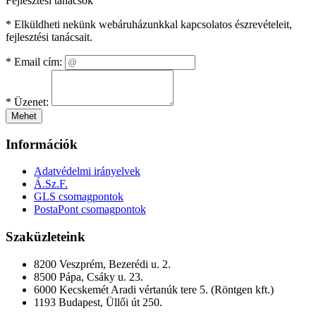
Fejlesztési tanácsok
* Elküldheti nekünk webáruházunkkal kapcsolatos észrevételeit,
fejlesztési tanácsait.
*
Email cím:
*
Üzenet:
Mehet
Információk
Adatvédelmi irányelvek
Á.Sz.F.
GLS csomagpontok
PostaPont csomagpontok
Szaküzleteink
8200 Veszprém, Bezerédi u. 2.
8500 Pápa, Csáky u. 23.
6000 Kecskemét Aradi vértanúk tere 5. (Röntgen kft.)
1193 Budapest, Üllői út 250.