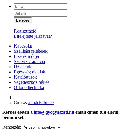
Belépés
Regisztráció
Elfelejtette jelszavát?
Kapcsolat
Szállítási feltételek
Fizetés módja
Szervíz Garancia
Üzleteink
Egészség oldalak
Katalógusok
Segédeszköz bérlés
Ortopédtechnika
Cimke:
antidekubitusz
Kérdés esetén a
info@gyogyaszati.hu
email címen tud elérni
bennünket.
Rendezés: