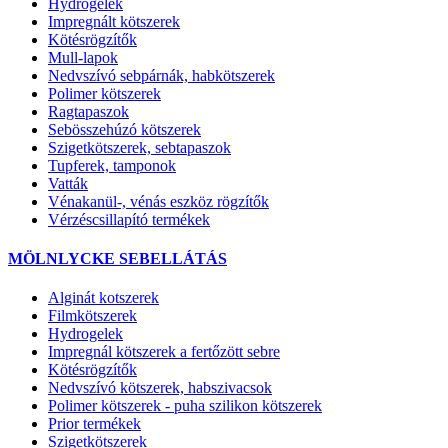
Hydrogélek
Impregnált kötszerek
Kötésrögzítők
Mull-lapok
Nedvszívó sebpárnák, habkötszerek
Polimer kötszerek
Ragtapaszok
Sebösszehúzó kötszerek
Szigetkötszerek, sebtapaszok
Tupferek, tamponok
Vatták
Vénakanül-, vénás eszköz rögzítők
Vérzéscsillapító termékek
MÖLNLYCKE SEBELLÁTÁS
Alginát kotszerek
Filmkötszerek
Hydrogelek
Impregnál kötszerek a fertőzött sebre
Kötésrögzítők
Nedvszívó kötszerek, habszivacsok
Polimer kötszerek - puha szilikon kötszerek
Prior termékek
Szigetkötszerek