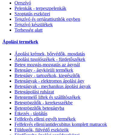
Orrszívó
Pelenkák - terpeszpelenkák
Szoptatás eszközei
Tejszívó és orrjárattisztítók egyben
Tejszívó készülékek
Terhesség alatt
Ápolási termékek
Ápolási krémek, bőrvédők, mosdatás
Ápolási tusolószékek - fürdetőszékek
Beteg mozgás-mozgatás az ágynál
Betegágy - ágykörüli termékek
Betegágy - tartozékok, kiegészítők
Betegágyak - elektromos ápolási ágy
Betegágyak - mechanikus ápolási ágyak
Betegápolási ruházat
Betegemelő liftek és szállítószékek
Betegrögzítők - kerekesszékbe
Betegrögzítők betegágyba
Étkezés - táplálás
Felfekvés elleni egyéb termékek
Felfekvés elleni/antidecubitus komplett matracok
Füldugók, fülvédő eszközök