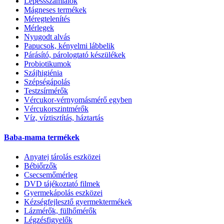
Lépéssszámlálók
Mágneses termékek
Méregtelenítés
Mérlegek
Nyugodt alvás
Papucsok, kényelmi lábbelik
Párásító, párologtató készülékek
Probiotikumok
Szájhigiénia
Szépségápolás
Testzsírmérők
Vércukor-vérnyomásmérő egyben
Vércukorszintmérők
Víz, víztisztítás, háztartás
Baba-mama termékek
Anyatej tárolás eszközei
Bébiőrzők
Csecsemőmérleg
DVD tájékoztató filmek
Gyermekápolás eszközei
Kézségfejlesztő gyermektermékek
Lázmérők, fülhőmérők
Légzésfigyelők