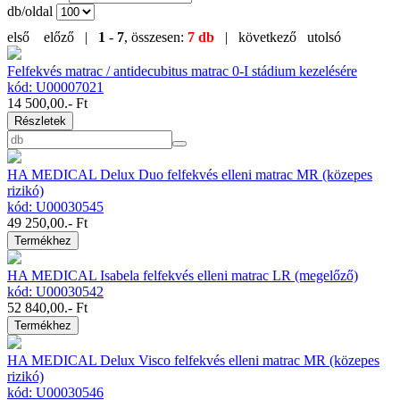
db/oldal
első
előző |
1
-
7
, összesen:
7 db
| következő
utolsó
Felfekvés matrac / antidecubitus matrac 0-I stádium kezelésére
kód: U00007021
14 500,00
.- Ft
Részletek
HA MEDICAL Delux Duo felfekvés elleni matrac MR (közepes
rizikó)
kód: U00030545
49 250,00
.- Ft
Termékhez
HA MEDICAL Isabela felfekvés elleni matrac LR (megelőző)
kód: U00030542
52 840,00
.- Ft
Termékhez
HA MEDICAL Delux Visco felfekvés elleni matrac MR (közepes
rizikó)
kód: U00030546