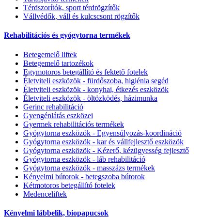
Térdszorítók, sport térdrögzítők
Vállvédők, váll és kulcscsont rögzítők
Rehabilitációs és gyógytorna termékek
Betegemelő liftek
Betegemelő tartozékok
Egymotoros betegállító és fektető fotelek
Életviteli eszközök - fürdőszoba, higiénia segéd
Életviteli eszközök - konyhai, étkezés eszközök
Életviteli eszközök - öltözködés, házimunka
Gerinc rehabilitáció
Gyengénlátás eszközei
Gyermek rehabilitációs termékek
Gyógytorna eszközök - Egyensúlyozás-koordináció
Gyógytorna eszközök - kar és vállfejlesztő eszközök
Gyógytorna eszközök - Kézerő, kézügyesség fejlesztő
Gyógytorna eszközök - láb rehabilitáció
Gyógytorna eszközök - masszázs termékek
Kényelmi bútorok - betegszoba bútorok
Kétmotoros betegállító fotelek
Medenceliftek
Kényelmi lábbelik, biopapucsok