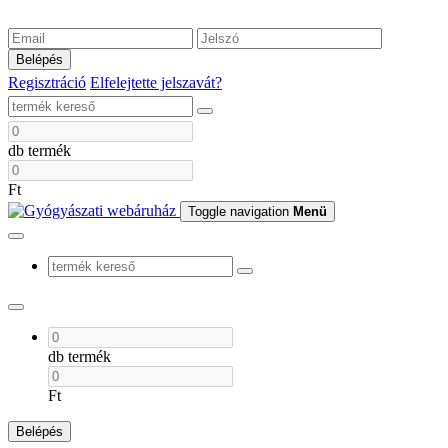
Belépés
Regisztráció
Elfelejtette jelszavát?
db termék
Ft
Toggle navigation
Menü
db termék
Ft
Belépés