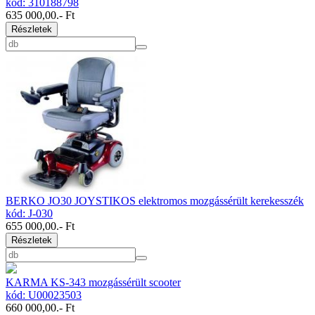
kód: 310188798
635 000,00
.- Ft
Részletek
BERKO JO30 JOYSTIKOS elektromos mozgássérült kerekesszék
kód: J-030
655 000,00
.- Ft
Részletek
KARMA KS-343 mozgássérült scooter
kód: U00023503
660 000,00
.- Ft