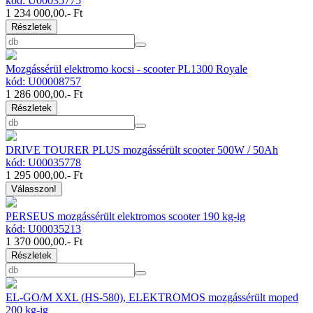
kód: U00035775
1 234 000,00
.- Ft
Részletek
Mozgássérül elektromo kocsi - scooter PL1300 Royale
kód: U00008757
1 286 000,00
.- Ft
Részletek
DRIVE TOURER PLUS mozgássérült scooter 500W / 50Ah
kód: U00035778
1 295 000,00
.- Ft
Válasszon!
PERSEUS mozgássérült elektromos scooter 190 kg-ig
kód: U00035213
1 370 000,00
.- Ft
Részletek
EL-GO/M XXL (HS-580), ELEKTROMOS mozgássérült moped
200 kg-ig