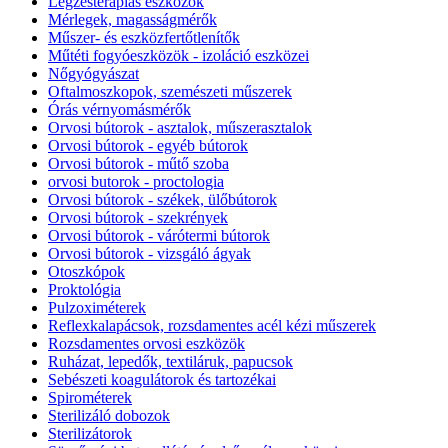
Légzésterápiás eszközök
Mérlegek, magasságmérők
Műszer- és eszközfertőtlenítők
Műtéti fogyóeszközök - izoláció eszközei
Nőgyógyászat
Oftalmoszkopok, szemészeti műszerek
Órás vérnyomásmérők
Orvosi bútorok - asztalok, műszerasztalok
Orvosi bútorok - egyéb bútorok
Orvosi bútorok - műtő szoba
orvosi butorok - proctologia
Orvosi bútorok - székek, ülőbútorok
Orvosi bútorok - szekrények
Orvosi bútorok - várótermi bútorok
Orvosi bútorok - vizsgáló ágyak
Otoszkópok
Proktológia
Pulzoximéterek
Reflexkalapácsok, rozsdamentes acél kézi műszerek
Rozsdamentes orvosi eszközök
Ruházat, lepedők, textiláruk, papucsok
Sebészeti koagulátorok és tartozékai
Spirométerek
Sterilizáló dobozok
Sterilizátorok