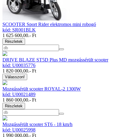
SCOOTER Sport Rider elektromos mini robogó
kód: SR001BLK
1 625 600,00
.- Ft
Részletek
DRIVE BLAZE ST5D Plus MD mozgássérült scooter
kód: U00035776
1 820 000,00
.- Ft
Válasszon!
Mozgássérült scooter ROYAL-2 1300W
kód: U00021489
1 860 000,00
.- Ft
Részletek
Mozgássérült scooter ST6 - 18 km/h
kód: U00025998
1 990 000,00
.- Ft