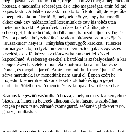
meghajtásúak.Az akkumulátor „ereje” határozza meg a megtehető út
hosszát, a maximális sebességet, és a lejtő magasságát, amin fel tud
kapaszkodni. Általában az akkumulátortöltő külön áll, de terjedőben
a beépített akkumulátor töltő, melynek előnye, hogy ha lemerül,
akkor csak egy hálózatot kell keresnünk és egy kis töltés után
mehetünk tovább. A járművek „műszerfalán” állíthatjuk a
sebességet, indexelhetünk, dudálhatunk, kapcsolhatjuk a világítást.
Ezen a panelen helyezkedik el az akku töltöttségi szint jelzője és a
„slusszkulcs” helye is. Irányítása típusfüggő: karokkal, fülekkel
kormányozható, melyek minden esetben biztosítják az egykezes
kezelést, azaz fél kézzel az előre- és hátramenet fél kézzel
kapcsolható. A sebesség ezekkel a karokkal is szabályozható: a kar
elengedésével az elektromos fékek automatikusan működésbe
lépnek, és megáll a jármű. Amíg nem indulunk meg újra, a fékek
zárva maradnak, így mopedünk nem gurul el. Éppen ezért ha
mopedünk lemerülne, akkor a féket kioldható és így a gépet
eltolható. Sötétben való meneteléshez lámpával van felszerelve.
Számos kiegészítő vásárolható hozzá, amely nem csak a kényelmet
biztosítja, hanem a betegek állapotának javítására is szolgálhat:
oxigén palack tartó, zárható csomagtartó, esőkabát, járókeret tartó,
garázs, hordtáskák...
A mobility scooter is a mobility aid equivalent to a wheelchair but