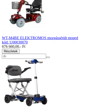
WT-M4BE ELEKTROMOS mozgássérült moped
kód: U00030070
676 660,00
.- Ft
Részletek