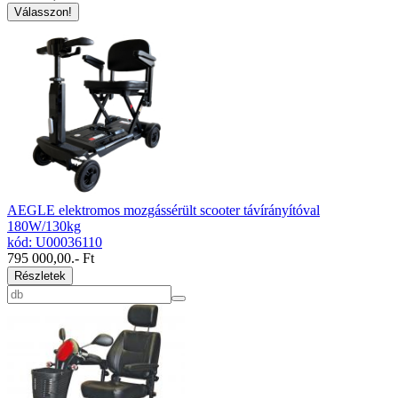
Válasszon!
AEGLE elektromos mozgássérült scooter távírányítóval
180W/130kg
kód: U00036110
795 000,00
.- Ft
Részletek