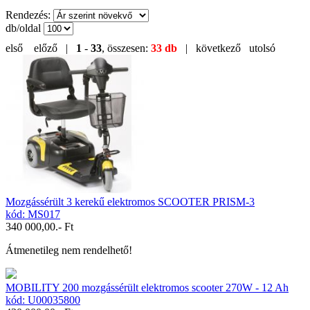
Rendezés:
db/oldal
első
előző |
1
-
33
, összesen:
33 db
| következő
utolsó
Mozgássérült 3 kerekű elektromos SCOOTER PRISM-3
kód: MS017
340 000,00
.- Ft
Átmenetileg nem rendelhető!
MOBILITY 200 mozgássérült elektromos scooter 270W - 12 Ah
kód: U00035800