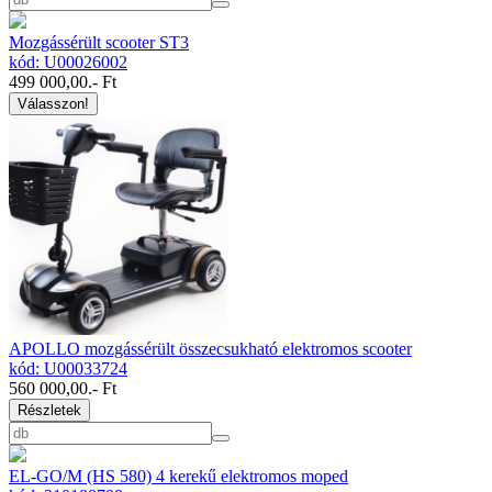
Mozgássérült scooter ST3
kód: U00026002
499 000,00
.- Ft
Válasszon!
APOLLO mozgássérült összecsukható elektromos scooter
kód: U00033724
560 000,00
.- Ft
Részletek
EL-GO/M (HS 580) 4 kerekű elektromos moped