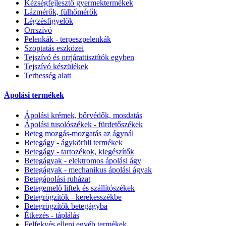
Kézségfejlesztő gyermektermékek
Lázmérők, fülhőmérők
Légzésfigyelők
Orrszívó
Pelenkák - terpeszpelenkák
Szoptatás eszközei
Tejszívó és orrjárattisztítók egyben
Tejszívó készülékek
Terhesség alatt
Ápolási termékek
Ápolási krémek, bőrvédők, mosdatás
Ápolási tusolószékek - fürdetőszékek
Beteg mozgás-mozgatás az ágynál
Betegágy - ágykörüli termékek
Betegágy - tartozékok, kiegészítők
Betegágyak - elektromos ápolási ágy
Betegágyak - mechanikus ápolási ágyak
Betegápolási ruházat
Betegemelő liftek és szállítószékek
Betegrögzítők - kerekesszékbe
Betegrögzítők betegágyba
Étkezés - táplálás
Felfekvés elleni egyéb termékek