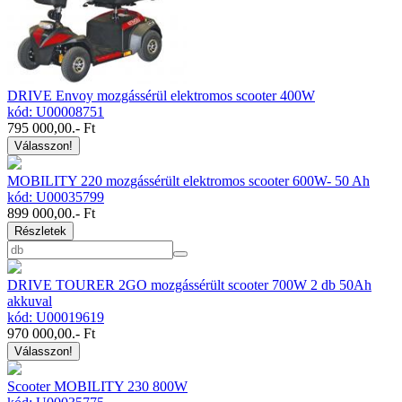
DRIVE Envoy mozgássérül elektromos scooter 400W
kód: U00008751
795 000,00
.- Ft
Válasszon!
MOBILITY 220 mozgássérült elektromos scooter 600W- 50 Ah
kód: U00035799
899 000,00
.- Ft
Részletek
DRIVE TOURER 2GO mozgássérült scooter 700W 2 db 50Ah
akkuval
kód: U00019619
970 000,00
.- Ft
Válasszon!
Scooter MOBILITY 230 800W