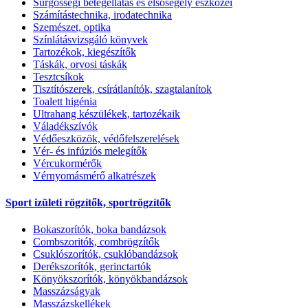
Sürgősségi betegellátás és elsősegély eszközei
Számítástechnika, irodatechnika
Szemészet, optika
Színlátásvizsgáló könyvek
Tartozékok, kiegészítők
Táskák, orvosi táskák
Tesztcsíkok
Tisztítószerek, csírátlanítók, szagtalanítok
Toalett higénia
Ultrahang készülékek, tartozékaik
Váladékszívók
Védőeszközök, védőfelszerelések
Vér- és infúziós melegítők
Vércukormérők
Vérnyomásmérő alkatrészek
Sport izületi rögzítők, sportrögzítők
Bokaszorítók, boka bandázsok
Combszoritók, combrögzítők
Csuklószorítók, csuklóbandázsok
Derékszorítók, gerinctartók
Könyökszorítók, könyökbandázsok
Masszázságyak
Masszázskellékek