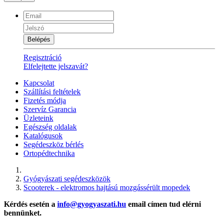
Belépés
Regisztráció
Elfelejtette jelszavát?
Kapcsolat
Szállítási feltételek
Fizetés módja
Szervíz Garancia
Üzleteink
Egészség oldalak
Katalógusok
Segédeszköz bérlés
Ortopédtechnika
Gyógyászati segédeszközök
Scooterek - elektromos hajtású mozgássérült mopedek
Kérdés esetén a
info@gyogyaszati.hu
email címen tud elérni
bennünket.