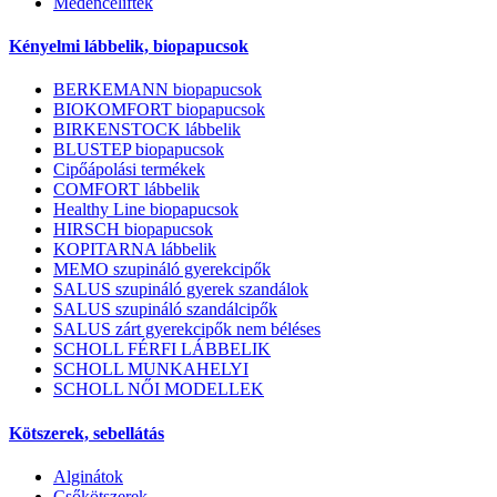
Medenceliftek
Kényelmi lábbelik, biopapucsok
BERKEMANN biopapucsok
BIOKOMFORT biopapucsok
BIRKENSTOCK lábbelik
BLUSTEP biopapucsok
Cipőápolási termékek
COMFORT lábbelik
Healthy Line biopapucsok
HIRSCH biopapucsok
KOPITARNA lábbelik
MEMO szupináló gyerekcipők
SALUS szupináló gyerek szandálok
SALUS szupináló szandálcipők
SALUS zárt gyerekcipők nem béléses
SCHOLL FÉRFI LÁBBELIK
SCHOLL MUNKAHELYI
SCHOLL NŐI MODELLEK
Kötszerek, sebellátás
Alginátok
Csőkötszerek