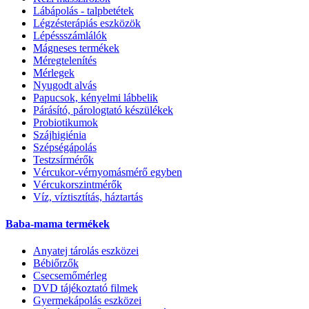
Lábápolás - talpbetétek
Légzésterápiás eszközök
Lépéssszámlálók
Mágneses termékek
Méregtelenítés
Mérlegek
Nyugodt alvás
Papucsok, kényelmi lábbelik
Párásító, párologtató készülékek
Probiotikumok
Szájhigiénia
Szépségápolás
Testzsírmérők
Vércukor-vérnyomásmérő egyben
Vércukorszintmérők
Víz, víztisztítás, háztartás
Baba-mama termékek
Anyatej tárolás eszközei
Bébiőrzők
Csecsemőmérleg
DVD tájékoztató filmek
Gyermekápolás eszközei