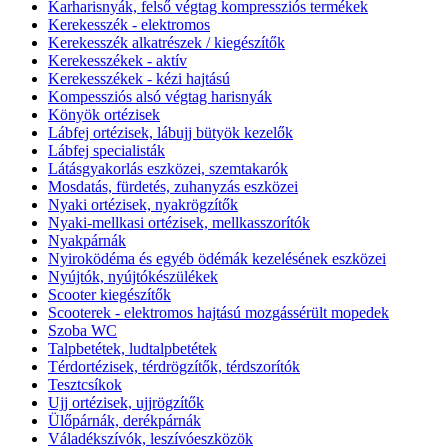
Karharisnyák, felső végtag kompressziós termékek
Kerekesszék - elektromos
Kerekesszék alkatrészek / kiegészítők
Kerekesszékek - aktív
Kerekesszékek - kézi hajtású
Kompessziós alsó végtag harisnyák
Könyök ortézisek
Lábfej ortézisek, lábujj bütyök kezelők
Lábfej specialisták
Látásgyakorlás eszközei, szemtakarók
Mosdatás, fürdetés, zuhanyzás eszközei
Nyaki ortézisek, nyakrögzítők
Nyaki-mellkasi ortézisek, mellkasszorítók
Nyakpárnák
Nyiroködéma és egyéb ödémák kezelésének eszközei
Nyújtók, nyújtókészülékek
Scooter kiegészítők
Scooterek - elektromos hajtású mozgássérült mopedek
Szoba WC
Talpbetétek, ludtalpbetétek
Térdortézisek, térdrögzítők, térdszorítók
Tesztcsíkok
Ujj ortézisek, ujjrögzítők
Ülőpárnák, derékpárnák
Váladékszívók, leszívóeszközök