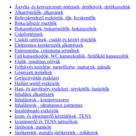
Ágyéki- és keresztcsonti ortézisek, derékövek, derékszorítók
Alkarrögzítők, alkarsinek
Befecskendező eszközök, tűk, fecskendők
Boka-lábszár rögzítők
Bokaortézisek, bokarögzítők, bokaszorítók
Csípőortézisek
Csukló ortézisek, csukló és kézfej rögzítők
Elektromos kerekesszék alkatrészek
Enterostoma, colostoma termékek
Fali kapaszkodók, WC kapaszkodók, fürdőkád kapaszodók
Fáslik, rugalmas pólyák
Felfekvés kezelése, megelőzése, matracok, párnák
Gégészeti termékek
Gerincnyújtás eszközei
Hallást segítő eszközök
Hasi- és ágyéksérv eszközei, sérvkötők, haskötők
Inhalátor alkatrészek
Inhalátorok - kompresszoros
Inhalátorok - ultrahangos zajmentes
Inzulinbeadó eszközök
Izom- és idegingerlő készülékek, TENS
Izomingerlő és TENS tartozékok
Járóbotok, mankók
Járókeretek, gurulós járókeretek - rollátorok