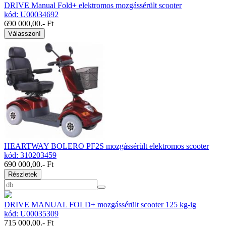
DRIVE Manual Fold+ elektromos mozgássérült scooter
kód: U00034692
690 000,00
.- Ft
Válasszon!
HEARTWAY BOLERO PF2S mozgássérült elektromos scooter
kód: 310203459
690 000,00
.- Ft
Részletek
DRIVE MANUAL FOLD+ mozgássérült scooter 125 kg-ig
kód: U00035309
715 000,00
.- Ft