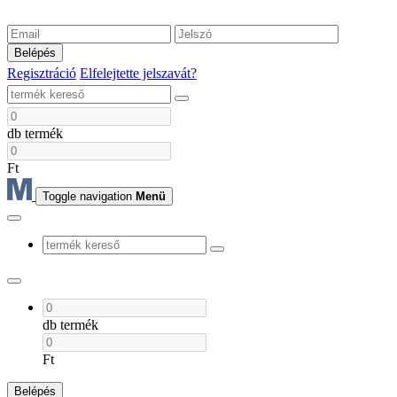
Belépés
Regisztráció
Elfelejtette jelszavát?
db termék
Ft
Toggle navigation
Menü
db termék
Ft
Belépés