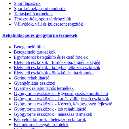
Sport tapaszok
Sportkrémek, sportkenőcsök
Tartásjavító termékek
Térdszorítók, sport térdrögzítők
Vállvédők, váll és kulcscsont rögzítők
Rehabilitációs és gyógytorna termékek
Betegemelő liftek
Betegemelő tartozékok
Egymotoros betegállító és fektető fotelek
Életviteli eszközök - fürdőszoba, higiénia segéd
Életviteli eszközök - konyhai, étkezés eszközök
Életviteli eszközök - öltözködés, házimunka
Gerinc rehabilitáció
Gyengénlátás eszközei
Gyermek rehabilitációs termékek
Gyógytorna eszközök - Egyensúlyozás-koordináció
Gyógytorna eszközök - kar és vállfejlesztő eszközök
Gyógytorna eszközök - Kézerő, kézügyesség fejlesztő
Gyógytorna eszközök - láb rehabilitáció
Gyógytorna eszközök - masszázs termékek
Kényelmi bútorok - betegszoba bútorok
Kétmotoros betegállító fotelek