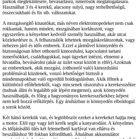
parkok megtekintésére, bevásárlásra, ismerősök meglátogatására.
Használhat 3 és 4 kerekű, alacsony sulyú, nagy terhelhetőségű,
összecsukható és fix stb. változatokat.
A mozgássegítő kisautókat, más néven elektromopedeket nem csak
rokkantak, hanem minden, mozgásában korlátozott, vagy
egyszerűen a kényelmet kedvelő személy használhat, akár utcai
közlekedésre is. A felhasználók lehetnek mozgáskorlátozottak, vagy
nehezen járó és idős emberek. Ezzel a járművel könnyedén és
biztonságosan lehet otthonról kimozdulni, kapcsolatot tartani
ismerősökkel, családtagokkal, napi ügyeket intézni, elmenni a
hivatalba, bevásárolni (akár az üzlet sorai között is elfér).Azoknak
az embereknek, akik mozgási, (otthonról való) kimozdulási
problémával küzdenek, vonzó lehetőséget biztosít a
mindennapokban való egyedüli boldogulásban. Akik félnek a
különböző előítéletektől, vagy nincsenek rászorulva a kerekesszékre
(tudnak állni és legalább pár lépést megtenni), azok könnyedén
használhatják, és főleg a hagyományos kerekesszékekhez képest
nem kell hozzá erőkifejtés. Egy áruházban is könnyedén elboldogul
a sorok között.
Két hátsó kerekük van, és legtöbbször ezeket a kerekeket hajtja meg
a motor. Elöl egy vagy két kerék segíti a kanyarodást. A kényelmes
és időjárásálló ülés két felemelhető karfával van ellátva és
beszálláshoz 90 fokban kifordítható. Általában akkumulátor