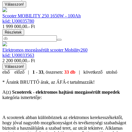
Válasszon!
Scooter MOBILITY 250 1650W - 100Ah
kód: U00035780
1 999 000,00
.- Ft
Részletek
Elektromos mozgássérült scooter Mobility260
kód: U00033563
2 200 000,00
.- Ft
Válasszon!
első
előző |
1
-
33
, összesen:
33 db
| következő
utolsó
* Áraink BRUTTÓ árak, az ÁFÁ-t tartalmazzák!
A(z)
Scooterek - elektromos hajtású mozgássérült mopedek
kategória ismertetője:
A scooterek abban különböznek az elektromos kerekesszékektől,
hogy jóval nagyobb mozgékonyságot és tevékenységi szabadságot
biztosít a használójánk a szabad teret, az utcát tekintve. Alklamas