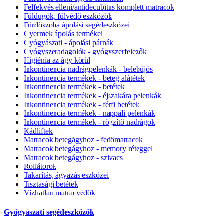
Felfekvés elleni/antidecubitus komplett matracok
Füldugók, fülvédő eszközök
Fürdőszoba ápolási segédeszközei
Gyermek ápolás termékei
Gyógyászati - ápolási párnák
Gyógyszeradagolók - gyógyszerfelezők
Higiénia az ágy körül
Inkontinencia nadrágpelenkák - belebújós
Inkontinencia termékek - beteg alátétek
Inkontinencia termékek - betétek
Inkontinencia termékek - éjszakára pelenkák
Inkontinencia termékek - férfi betétek
Inkontinencia termékek - nappali pelenkák
Inkontinencia termékek - rögzítő nadrágok
Kádliftek
Matracok betegágyhoz - fedőmatracok
Matracok betegágyhoz - memory réteggel
Matracok betegágyhoz - szivacs
Rollátorok
Takarítás, ágyazás eszközei
Tisztasági betétek
Vízhatlan matracvédők
Gyógyászati segédeszközök