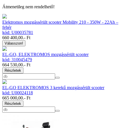
Átmenetileg nem rendelhető!
Elektromos mozgássérült scooter Mobility 210 - 350W - 22Ah –
fehér
kód: U00035781
660 400,00
.- Ft
Válasszon!
EL-GO, ELEKTROMOS mozgássérült scooter
kód: 310045479
664 530,00
.- Ft
Részletek
EL-GO ELEKTROMOS 3 kerekű mozgássérült scooter
kód: U00024118
665 000,00
.- Ft
Részletek