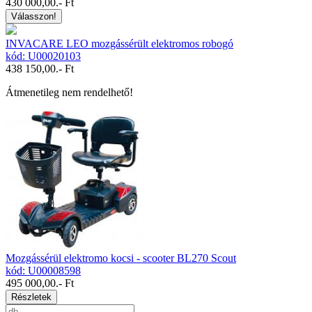
430 000,00
.- Ft
Válasszon!
INVACARE LEO mozgássérült elektromos robogó
kód: U00020103
438 150,00
.- Ft
Átmenetileg nem rendelhető!
Mozgássérül elektromo kocsi - scooter BL270 Scout
kód: U00008598
495 000,00
.- Ft
Részletek