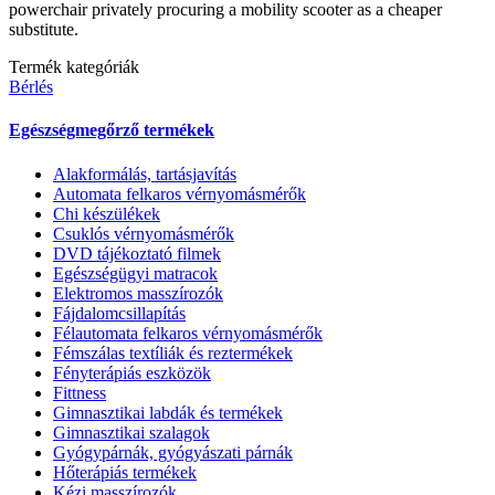
powerchair privately procuring a mobility scooter as a cheaper
substitute.
Termék kategóriák
Bérlés
Egészségmegőrző termékek
Alakformálás, tartásjavítás
Automata felkaros vérnyomásmérők
Chi készülékek
Csuklós vérnyomásmérők
DVD tájékoztató filmek
Egészségügyi matracok
Elektromos masszírozók
Fájdalomcsillapítás
Félautomata felkaros vérnyomásmérők
Fémszálas textíliák és reztermékek
Fényterápiás eszközök
Fittness
Gimnasztikai labdák és termékek
Gimnasztikai szalagok
Gyógypárnák, gyógyászati párnák
Hőterápiás termékek
Kézi masszírozók