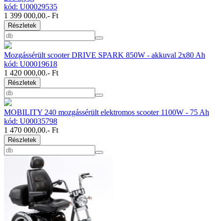
kód: U00029535
1 399 000,00
.- Ft
Részletek
Mozgássérült scooter DRIVE SPARK 850W - akkuval 2x80 Ah
kód: U00019618
1 420 000,00
.- Ft
Részletek
MOBILITY 240 mozgássérült elektromos scooter 1100W - 75 Ah
kód: U00035798
1 470 000,00
.- Ft
Részletek