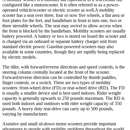
configured like a motorscooter. It is often referred to as a power-
operated vehicle/scooter or electric scooter as well.A mobility
scooter has a seat over three, four or now five wheels, a flat area or
foot plates for the feet, and handlebars in front to turn one, two or
three steerable wheels. The seat may swivel to allow access when
the front is blocked by the handlebars. Mobility scooters are usually
battery powered. A battery or two is stored on board the scooter and
is charged via an onboard or separate battery charger unit from
standard electric power. Gasoline-powered scooters may also
available in some countries, though they are rapidly being replaced
by electric models.
The tiller, with forward/reverse directions and speed controls, is the
steering column centrally located at the front of the scooter.
Forward/reverse direction can be controlled by thumb paddles,
finger controls, or a switch. There are two types of mobility
scooters: front-wheel drive (FD) or rear-wheel drive (RD). The FD
is usually a smaller device and is best used indoors. Rider weight
capacity is generally upwards to 250 pounds maximum. The RD is
used both indoors and outdoors with rider weight capacity of 350
pounds. A heavy duty rear-drive can carry up to 500 pounds,
varying by manufacturer.
Assistive and small sit-down motor scooters provide important
advantages to people with mobility problems throughout the world.