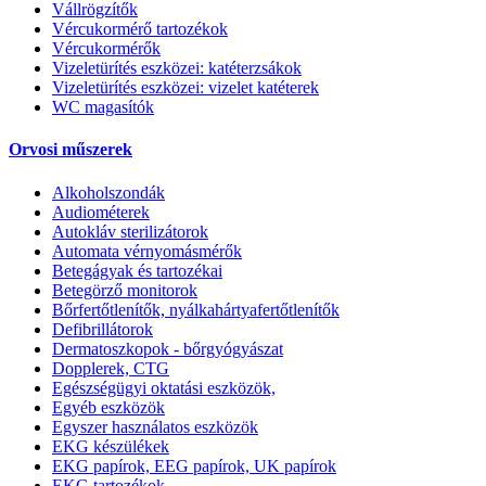
Vállrögzítők
Vércukormérő tartozékok
Vércukormérők
Vizeletürítés eszközei: katéterzsákok
Vizeletürítés eszközei: vizelet katéterek
WC magasítók
Orvosi műszerek
Alkoholszondák
Audiométerek
Autokláv sterilizátorok
Automata vérnyomásmérők
Betegágyak és tartozékai
Betegörző monitorok
Bőrfertőtlenítők, nyálkahártyafertőtlenítők
Defibrillátorok
Dermatoszkopok - bőrgyógyászat
Dopplerek, CTG
Egészségügyi oktatási eszközök,
Egyéb eszközök
Egyszer használatos eszközök
EKG készülékek
EKG papírok, EEG papírok, UK papírok
EKG tartozékok