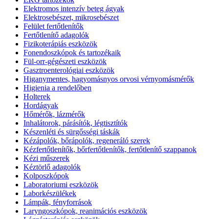
Elektromos intenzív beteg ágyak
Elektrosebészet, mikrosebészet
Felület fertőtlenítők
Fertőtlenítő adagolók
Fizikoterápiás eszközök
Fonendoszkópok és tartozékaik
Fül-orr-gégészeti eszközök
Gasztroenterológiai eszközök
Higanymentes, hagyomásnyos orvosi vérnyomásmérők
Higienia a rendelőben
Holterek
Hordágyak
Hőmérők, lázmérők
Inhalátorok, párásítók, légtisztítók
Készenléti és sürgősségi táskák
Kézápolók, bőrápolók, regeneráló szerek
Kézfertőtlenítők, bőrfertőtlenítők, fertőtlenítő szappanok
Kézi műszerek
Kéztörlő adagolók
Kolposzkópok
Laboratoriumi eszközök
Laborkészülékek
Lámpák, fényforrások
Laryngoszkópok, reanimációs eszközök