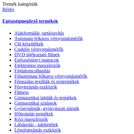
Termék kategóriák
Bérlés
Egészségmegőrző termékek
Alakformálás, tartásjavítás
Automata felkaros vérnyomásmérők
Chi készülékek
Csuklós vérnyomásmérők
DVD tájékoztató filmek
Egészségügyi matracok
Elektromos masszírozók
Fájdalomcsillapítás
Félautomata felkaros vérnyomásmérők
Fémszálas textíliák és reztermékek
Fényterápiás eszközök
Fittness
Gimnasztikai labdák és termékek
Gimnasztikai szalagok
Gyógypárnák, gyógyászati párnák
Hőterápiás termékek
Kézi masszírozók
Lábápolás - talpbetétek
Légzésterápiás eszközök