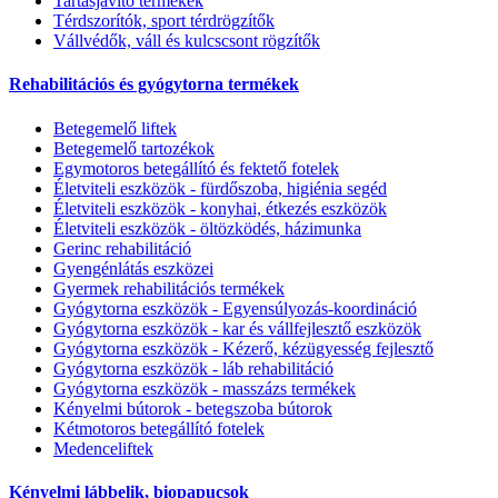
Tartásjavító termékek
Térdszorítók, sport térdrögzítők
Vállvédők, váll és kulcscsont rögzítők
Rehabilitációs és gyógytorna termékek
Betegemelő liftek
Betegemelő tartozékok
Egymotoros betegállító és fektető fotelek
Életviteli eszközök - fürdőszoba, higiénia segéd
Életviteli eszközök - konyhai, étkezés eszközök
Életviteli eszközök - öltözködés, házimunka
Gerinc rehabilitáció
Gyengénlátás eszközei
Gyermek rehabilitációs termékek
Gyógytorna eszközök - Egyensúlyozás-koordináció
Gyógytorna eszközök - kar és vállfejlesztő eszközök
Gyógytorna eszközök - Kézerő, kézügyesség fejlesztő
Gyógytorna eszközök - láb rehabilitáció
Gyógytorna eszközök - masszázs termékek
Kényelmi bútorok - betegszoba bútorok
Kétmotoros betegállító fotelek
Medenceliftek
Kényelmi lábbelik, biopapucsok