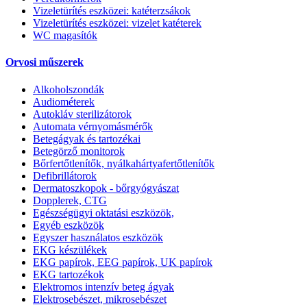
Vizeletürítés eszközei: katéterzsákok
Vizeletürítés eszközei: vizelet katéterek
WC magasítók
Orvosi műszerek
Alkoholszondák
Audiométerek
Autokláv sterilizátorok
Automata vérnyomásmérők
Betegágyak és tartozékai
Betegörző monitorok
Bőrfertőtlenítők, nyálkahártyafertőtlenítők
Defibrillátorok
Dermatoszkopok - bőrgyógyászat
Dopplerek, CTG
Egészségügyi oktatási eszközök,
Egyéb eszközök
Egyszer használatos eszközök
EKG készülékek
EKG papírok, EEG papírok, UK papírok
EKG tartozékok
Elektromos intenzív beteg ágyak
Elektrosebészet, mikrosebészet