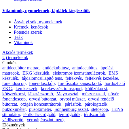
Vitaminok, nyomelemek, táplálék kiegészítők
Ásványi sók, nyomelemek
Krémek, kenőcsök
Potencia szerek
Teák
Vitaminok
Akciós termékek
Új termékeink
Cimkék
antidecubitor matrac,
antidekubitusz,
antudecubitus,
ápolási
matracok,
EKG készülék,
elektromos izomstimulátorok,
EMS
készülék,
fájdalomcsillapitó tens,
felfekvés,
felfekvés kezelése,
fonendoscop,
fonendoszkóp,
fürdőszoba kapaszkodó,
hordozható
EKG,
kerekesszék,
kerekesszék transzport,
kötözőkocsi,
kötszerkocsi,
lábszárszoritó,
Mayo asztal,
műszerasztal,
nővér
fonendoscop,
orvosi bútorzat,
orvosi műszer,
orvosi rendelő
bútorzat,
oxigén koncentrátorok,
párásítók,
párologtatók,
pulzoximéter,
pusoximeter,
Sonnenburg asztal,
stetoscop,
TENS
stimulátor,
térdkalács rögzítő,
térdrögzítők,
térdszorítók,
vádliszorító,
véroxigénszint mérő,
Előzmények