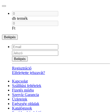
db termék
Ft
Belépés
Belépés
Regisztráció
Elfelejtette jelszavát?
Kapcsolat
Szállítási feltételek
Fizetés módja
Szervíz Garancia
Üzleteink
Egészség oldalak
Katalógusok