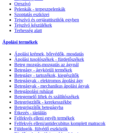
Orrszívó
Pelenkák - terpeszpelenkák
Szoptatás eszközei
Tejszívó és orrjárattisztítók egyben
Tejszívó készülékek
Terhesség alatt
Ápolási termékek
Ápolási krémek, bőrvédők, mosdatás
Ápolási tusolószékek - fürdetőszékek
Beteg mozgás-mozgatás az ágynál
Betegágy - ágykörüli termékek
Betegágy - tartozékok, kiegészítők
Betegágyak - elektromos ápolási ágy
Betegágyak - mechanikus ápolási ágyak
Betegápolási ruházat
Betegemelő liftek és szállítószékek
Betegrögzítők - kerekesszékbe
Betegrögzítők betegágyba
Étkezés - táplálás
Felfekvés elleni egyéb termékek
Felfekvés elleni/antidecubitus komplett matracok
Füldugók, fülvédő eszközök