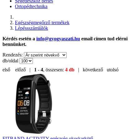
Segédeszköz bérlés
Ortopédtechnika
Egészségmegőrző termékek
Lépéssszámlálók
Kérdés esetén a
info@gyogyaszati.hu
email címen tud elérni
bennünket.
Rendezés:
db/oldal
első
előző |
1
-
4
, összesen:
4 db
| következő
utolsó
FITBAND ACTIVITY egészség okoskarkötő