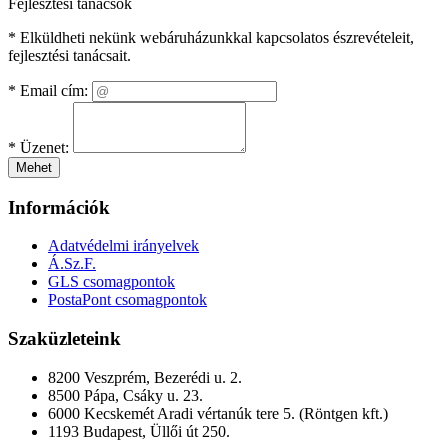
Fejlesztési tanácsok
* Elküldheti nekünk webáruházunkkal kapcsolatos észrevételeit,
fejlesztési tanácsait.
*
Email cím:
*
Üzenet:
Mehet
Információk
Adatvédelmi irányelvek
Á.Sz.F.
GLS csomagpontok
PostaPont csomagpontok
Szaküzleteink
8200 Veszprém, Bezerédi u. 2.
8500 Pápa, Csáky u. 23.
6000 Kecskemét Aradi vértanúk tere 5. (Röntgen kft.)
1193 Budapest, Üllői út 250.