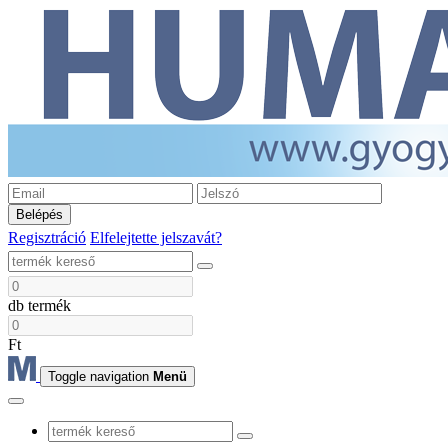
Belépés
Regisztráció
Elfelejtette jelszavát?
db termék
Ft
Toggle navigation
Menü