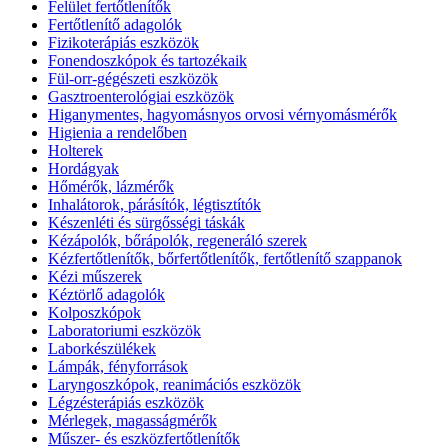
Felület fertőtlenítők
Fertőtlenítő adagolók
Fizikoterápiás eszközök
Fonendoszkópok és tartozékaik
Fül-orr-gégészeti eszközök
Gasztroenterológiai eszközök
Higanymentes, hagyomásnyos orvosi vérnyomásmérők
Higienia a rendelőben
Holterek
Hordágyak
Hőmérők, lázmérők
Inhalátorok, párásítók, légtisztítók
Készenléti és sürgősségi táskák
Kézápolók, bőrápolók, regeneráló szerek
Kézfertőtlenítők, bőrfertőtlenítők, fertőtlenítő szappanok
Kézi műszerek
Kéztörlő adagolók
Kolposzkópok
Laboratoriumi eszközök
Laborkészülékek
Lámpák, fényforrások
Laryngoszkópok, reanimációs eszközök
Légzésterápiás eszközök
Mérlegek, magasságmérők
Műszer- és eszközfertőtlenítők