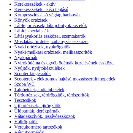
Kerekesszékek - aktív
Kerekesszékek - kézi hajtású
Kompessziós alsó végtag harisnyák
Könyök ortézisek
Lábfej ortézisek, lábujj bütyök kezelők
Lábfej specialisták
Látásgyakorlás eszközei, szemtakarók
Mosdatás, fürdetés, zuhanyzás eszközei
Nyaki ortézisek, nyakrögzítők
Nyaki-mellkasi ortézisek, mellkasszorítók
Nyakpárnák
Nyiroködéma és egyéb ödémák kezelésének eszközei
Nyújtók, nyújtókészülékek
Scooter kiegészítők
Scooterek - elektromos hajtású mozgássérült mopedek
Szoba WC
Talpbetétek, ludtalpbetétek
Térdortézisek, térdrögzítők, térdszorítók
Tesztcsíkok
Ujj ortézisek, ujjrögzítők
Ülőpárnák, derékpárnák
Váladékszívók, leszívóeszközök
Vállrögzítők
Vércukormérő tartozékok
Vércukormérők