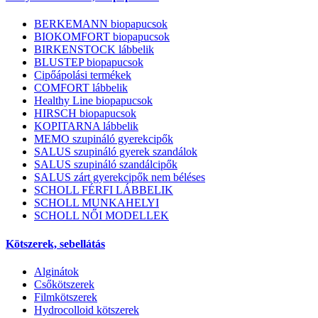
BERKEMANN biopapucsok
BIOKOMFORT biopapucsok
BIRKENSTOCK lábbelik
BLUSTEP biopapucsok
Cipőápolási termékek
COMFORT lábbelik
Healthy Line biopapucsok
HIRSCH biopapucsok
KOPITARNA lábbelik
MEMO szupináló gyerekcipők
SALUS szupináló gyerek szandálok
SALUS szupináló szandálcipők
SALUS zárt gyerekcipők nem béléses
SCHOLL FÉRFI LÁBBELIK
SCHOLL MUNKAHELYI
SCHOLL NŐI MODELLEK
Kötszerek, sebellátás
Alginátok
Csőkötszerek
Filmkötszerek
Hydrocolloid kötszerek