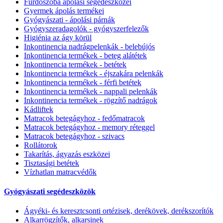
Fürdőszoba ápolási segédeszközei
Gyermek ápolás termékei
Gyógyászati - ápolási párnák
Gyógyszeradagolók - gyógyszerfelezők
Higiénia az ágy körül
Inkontinencia nadrágpelenkák - belebújós
Inkontinencia termékek - beteg alátétek
Inkontinencia termékek - betétek
Inkontinencia termékek - éjszakára pelenkák
Inkontinencia termékek - férfi betétek
Inkontinencia termékek - nappali pelenkák
Inkontinencia termékek - rögzítő nadrágok
Kádliftek
Matracok betegágyhoz - fedőmatracok
Matracok betegágyhoz - memory réteggel
Matracok betegágyhoz - szivacs
Rollátorok
Takarítás, ágyazás eszközei
Tisztasági betétek
Vízhatlan matracvédők
Gyógyászati segédeszközök
Ágyéki- és keresztcsonti ortézisek, derékövek, derékszorítók
Alkarrögzítők, alkarsinek