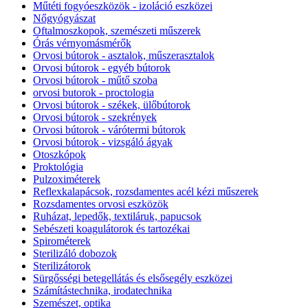
Műtéti fogyóeszközök - izoláció eszközei
Nőgyógyászat
Oftalmoszkopok, szemészeti műszerek
Órás vérnyomásmérők
Orvosi bútorok - asztalok, műszerasztalok
Orvosi bútorok - egyéb bútorok
Orvosi bútorok - műtő szoba
orvosi butorok - proctologia
Orvosi bútorok - székek, ülőbútorok
Orvosi bútorok - szekrények
Orvosi bútorok - várótermi bútorok
Orvosi bútorok - vizsgáló ágyak
Otoszkópok
Proktológia
Pulzoximéterek
Reflexkalapácsok, rozsdamentes acél kézi műszerek
Rozsdamentes orvosi eszközök
Ruházat, lepedők, textiláruk, papucsok
Sebészeti koagulátorok és tartozékai
Spirométerek
Sterilizáló dobozok
Sterilizátorok
Sürgősségi betegellátás és elsősegély eszközei
Számítástechnika, irodatechnika
Szemészet, optika