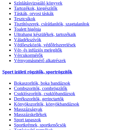
Színlátásvizsgáló könyvek
Tartozékok, kiegészítők
Táskák, orvosi táskák
Tesztcsíkok
Tisztítószerek, csírátlanítók, szagtalanítok
Toalett higénia
Ultrahang készülékek, tartozékaik
Váladékszívók
Védőeszközök, védőfelszerelések
Vér- és infúziós melegítők
Vércukormérők
Vérnyomásmérő alkatrészek
Sport izületi rögzítők, sportrögzítők
Bokaszorítók, boka bandázsok
Combszoritók, combrögzítők
Csuklószorítók, csuklóbandázsok
Derékszorítók, gerinctartók
Könyökszorítók, könyökbandázsok
Masszázságyak
Masszázskellékek
Sport tapaszok
Sportkrémek, sportkenőcsök