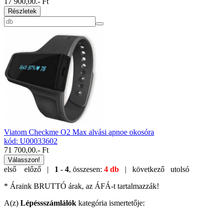
17 900,00
.- Ft
Részletek
Viatom Checkme O2 Max alvási apnoe okosóra
kód: U00033602
71 700,00
.- Ft
Válasszon!
első
előző |
1
-
4
, összesen:
4 db
| következő
utolsó
* Áraink BRUTTÓ árak, az ÁFÁ-t tartalmazzák!
A(z)
Lépéssszámlálók
kategória ismertetője: