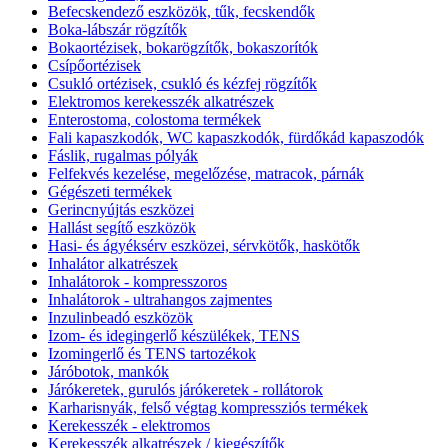
Befecskendező eszközök, tűk, fecskendők
Boka-lábszár rögzítők
Bokaortézisek, bokarögzítők, bokaszorítók
Csípőortézisek
Csukló ortézisek, csukló és kézfej rögzítők
Elektromos kerekesszék alkatrészek
Enterostoma, colostoma termékek
Fali kapaszkodók, WC kapaszkodók, fürdőkád kapaszodók
Fáslik, rugalmas pólyák
Felfekvés kezelése, megelőzése, matracok, párnák
Gégészeti termékek
Gerincnyújtás eszközei
Hallást segítő eszközök
Hasi- és ágyéksérv eszközei, sérvkötők, haskötők
Inhalátor alkatrészek
Inhalátorok - kompresszoros
Inhalátorok - ultrahangos zajmentes
Inzulinbeadó eszközök
Izom- és idegingerlő készülékek, TENS
Izomingerlő és TENS tartozékok
Járóbotok, mankók
Járókeretek, gurulós járókeretek - rollátorok
Karharisnyák, felső végtag kompressziós termékek
Kerekesszék - elektromos
Kerekesszék alkatrészek / kiegészítők