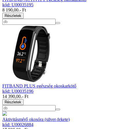
kód: U00035195
8 190,00
.- Ft
Részletek
FITBAND PLUS egészség okoskarkötő
kód: U00035196
14 390,00
.- Ft
Részletek
Aktivitásmérő okosóra (silver-fekete)
kód: U00026884