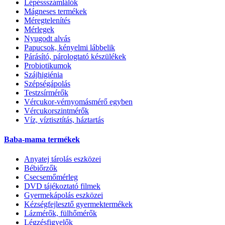
Lépéssszámlálók
Mágneses termékek
Méregtelenítés
Mérlegek
Nyugodt alvás
Papucsok, kényelmi lábbelik
Párásító, párologtató készülékek
Probiotikumok
Szájhigiénia
Szépségápolás
Testzsírmérők
Vércukor-vérnyomásmérő egyben
Vércukorszintmérők
Víz, víztisztítás, háztartás
Baba-mama termékek
Anyatej tárolás eszközei
Bébiőrzők
Csecsemőmérleg
DVD tájékoztató filmek
Gyermekápolás eszközei
Kézségfejlesztő gyermektermékek
Lázmérők, fülhőmérők
Légzésfigyelők