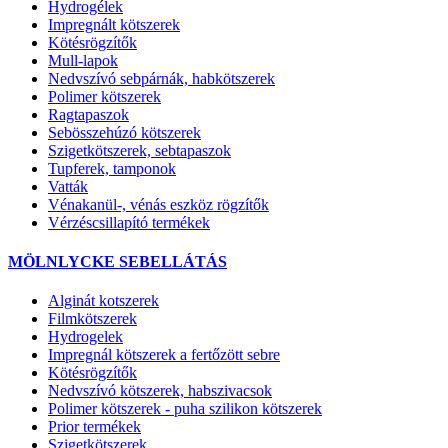
Hydrogélek
Impregnált kötszerek
Kötésrögzítők
Mull-lapok
Nedvszívó sebpárnák, habkötszerek
Polimer kötszerek
Ragtapaszok
Sebösszehúzó kötszerek
Szigetkötszerek, sebtapaszok
Tupferek, tamponok
Vatták
Vénakanül-, vénás eszköz rögzítők
Vérzéscsillapító termékek
MÖLNLYCKE SEBELLÁTÁS
Alginát kotszerek
Filmkötszerek
Hydrogelek
Impregnál kötszerek a fertőzött sebre
Kötésrögzítők
Nedvszívó kötszerek, habszivacsok
Polimer kötszerek - puha szilikon kötszerek
Prior termékek
Szigetkötszerek