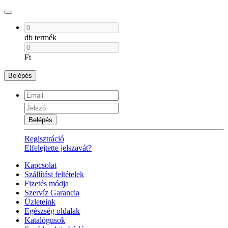
db termék
Ft
Belépés
Belépés
Regisztráció
Elfelejtette jelszavát?
Kapcsolat
Szállítási feltételek
Fizetés módja
Szervíz Garancia
Üzleteink
Egészség oldalak
Katalógusok