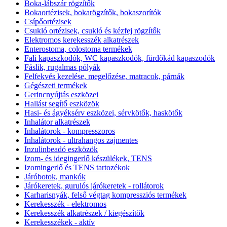
Boka-lábszár rögzítők
Bokaortézisek, bokarögzítők, bokaszorítók
Csípőortézisek
Csukló ortézisek, csukló és kézfej rögzítők
Elektromos kerekesszék alkatrészek
Enterostoma, colostoma termékek
Fali kapaszkodók, WC kapaszkodók, fürdőkád kapaszodók
Fáslik, rugalmas pólyák
Felfekvés kezelése, megelőzése, matracok, párnák
Gégészeti termékek
Gerincnyújtás eszközei
Hallást segítő eszközök
Hasi- és ágyéksérv eszközei, sérvkötők, haskötők
Inhalátor alkatrészek
Inhalátorok - kompresszoros
Inhalátorok - ultrahangos zajmentes
Inzulinbeadó eszközök
Izom- és idegingerlő készülékek, TENS
Izomingerlő és TENS tartozékok
Járóbotok, mankók
Járókeretek, gurulós járókeretek - rollátorok
Karharisnyák, felső végtag kompressziós termékek
Kerekesszék - elektromos
Kerekesszék alkatrészek / kiegészítők
Kerekesszékek - aktív