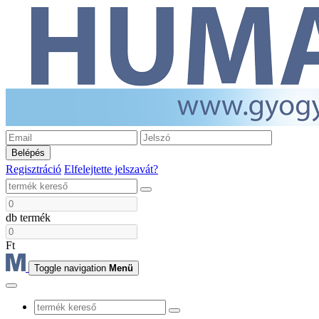
Belépés
Regisztráció
Elfelejtette jelszavát?
db termék
Ft
Toggle navigation
Menü