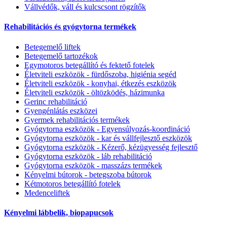
Vállvédők, váll és kulcscsont rögzítők
Rehabilitációs és gyógytorna termékek
Betegemelő liftek
Betegemelő tartozékok
Egymotoros betegállító és fektető fotelek
Életviteli eszközök - fürdőszoba, higiénia segéd
Életviteli eszközök - konyhai, étkezés eszközök
Életviteli eszközök - öltözködés, házimunka
Gerinc rehabilitáció
Gyengénlátás eszközei
Gyermek rehabilitációs termékek
Gyógytorna eszközök - Egyensúlyozás-koordináció
Gyógytorna eszközök - kar és vállfejlesztő eszközök
Gyógytorna eszközök - Kézerő, kézügyesség fejlesztő
Gyógytorna eszközök - láb rehabilitáció
Gyógytorna eszközök - masszázs termékek
Kényelmi bútorok - betegszoba bútorok
Kétmotoros betegállító fotelek
Medenceliftek
Kényelmi lábbelik, biopapucsok