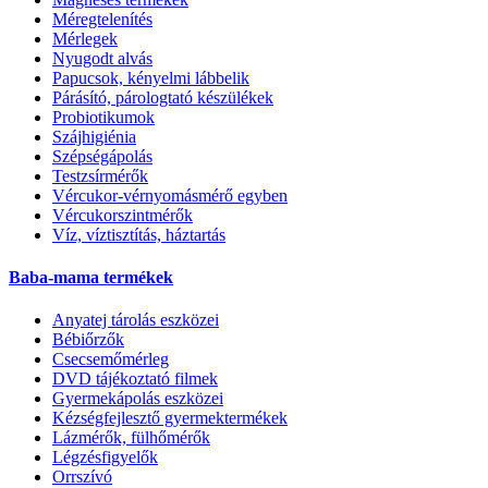
Méregtelenítés
Mérlegek
Nyugodt alvás
Papucsok, kényelmi lábbelik
Párásító, párologtató készülékek
Probiotikumok
Szájhigiénia
Szépségápolás
Testzsírmérők
Vércukor-vérnyomásmérő egyben
Vércukorszintmérők
Víz, víztisztítás, háztartás
Baba-mama termékek
Anyatej tárolás eszközei
Bébiőrzők
Csecsemőmérleg
DVD tájékoztató filmek
Gyermekápolás eszközei
Kézségfejlesztő gyermektermékek
Lázmérők, fülhőmérők
Légzésfigyelők
Orrszívó