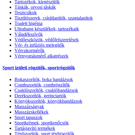
Tartozékok, kiegészítők
Táskák, orvosi táskák
Tesztcsíkok
Tisztítószerek, csírátlanítók, szagtalanítok
Toalett higénia
Ultrahang készülékek, tartozékaik
Váladékszívók
Védőeszközök, védőfelszerelések
Vér- és infúziós melegítők
Vércukormérők
Vérnyomásmérő alkatrészek
Sport izületi rögzítők, sportrögzítők
Bokaszorítók, boka bandázsok
Combszoritók, combrögzítők
Csuklószorítók, csuklóbandázsok
Derékszorítók, gerinctartók
Könyökszorítók, könyökbandázsok
Masszázságyak
Masszázskellékek
Sport tapaszok
Sportkrémek, sportkenőcsök
Tartásjavító termékek
Térdszorítók, sport térdrögzítők