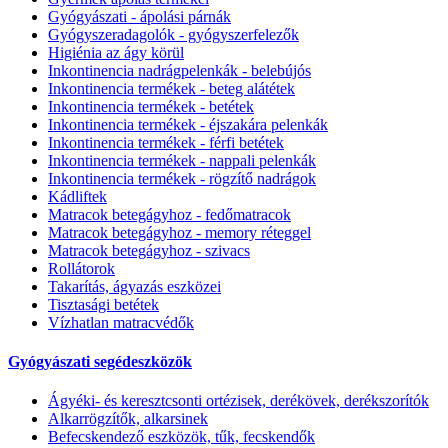
Gyógyászati - ápolási párnák
Gyógyszeradagolók - gyógyszerfelezők
Higiénia az ágy körül
Inkontinencia nadrágpelenkák - belebújós
Inkontinencia termékek - beteg alátétek
Inkontinencia termékek - betétek
Inkontinencia termékek - éjszakára pelenkák
Inkontinencia termékek - férfi betétek
Inkontinencia termékek - nappali pelenkák
Inkontinencia termékek - rögzítő nadrágok
Kádliftek
Matracok betegágyhoz - fedőmatracok
Matracok betegágyhoz - memory réteggel
Matracok betegágyhoz - szivacs
Rollátorok
Takarítás, ágyazás eszközei
Tisztasági betétek
Vízhatlan matracvédők
Gyógyászati segédeszközök
Ágyéki- és keresztcsonti ortézisek, derékövek, derékszorítók
Alkarrögzítők, alkarsinek
Befecskendező eszközök, tűk, fecskendők