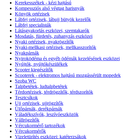
Kerekesszékek - kézi hajtású
Kompessziós alsó végtag harisnyák
Könyök ortézisek
Lábfej ortézisek, lábujj bütyök kezelők
Lábfej specialisták
Látásgyakorlás eszközei, szemtakarók
Mosdatás, fürdetés, zuhanyzás eszközei
Nyaki ortézisek, nyakrögzítők
Nyaki-mellkasi ortézisek, mellkasszorítók
Nyakpárnák
Nyiroködéma és egyéb ödémák kezelésének eszközei
Nyújtók, nyújtókészülékek
Scooter kiegészítők
Scooterek - elektromos hajtású mozgássérült mopedek
Szoba WC
Talpbetétek, ludtalpbetétek
Térdortézisek, térdrögzítők, térdszorítók
Tesztcsíkok
Ujj ortézisek, ujjrögzítők
Ülőpárnák, derékpárnák
Váladékszívók, leszívóeszközök
Vállrögzítők
Vércukormérő tartozékok
Vércukormérők
Vizeletürítés eszközei: katéterzsákok