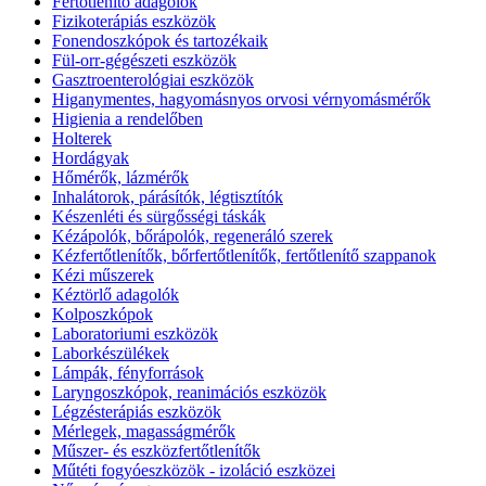
Fertőtlenítő adagolók
Fizikoterápiás eszközök
Fonendoszkópok és tartozékaik
Fül-orr-gégészeti eszközök
Gasztroenterológiai eszközök
Higanymentes, hagyomásnyos orvosi vérnyomásmérők
Higienia a rendelőben
Holterek
Hordágyak
Hőmérők, lázmérők
Inhalátorok, párásítók, légtisztítók
Készenléti és sürgősségi táskák
Kézápolók, bőrápolók, regeneráló szerek
Kézfertőtlenítők, bőrfertőtlenítők, fertőtlenítő szappanok
Kézi műszerek
Kéztörlő adagolók
Kolposzkópok
Laboratoriumi eszközök
Laborkészülékek
Lámpák, fényforrások
Laryngoszkópok, reanimációs eszközök
Légzésterápiás eszközök
Mérlegek, magasságmérők
Műszer- és eszközfertőtlenítők
Műtéti fogyóeszközök - izoláció eszközei