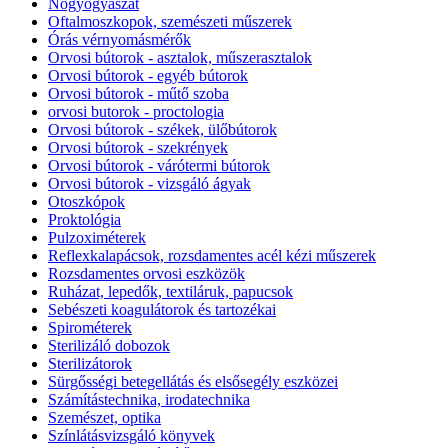
Nőgyógyászat
Oftalmoszkopok, szemészeti műszerek
Órás vérnyomásmérők
Orvosi bútorok - asztalok, műszerasztalok
Orvosi bútorok - egyéb bútorok
Orvosi bútorok - műtő szoba
orvosi butorok - proctologia
Orvosi bútorok - székek, ülőbútorok
Orvosi bútorok - szekrények
Orvosi bútorok - várótermi bútorok
Orvosi bútorok - vizsgáló ágyak
Otoszkópok
Proktológia
Pulzoximéterek
Reflexkalapácsok, rozsdamentes acél kézi műszerek
Rozsdamentes orvosi eszközök
Ruházat, lepedők, textiláruk, papucsok
Sebészeti koagulátorok és tartozékai
Spirométerek
Sterilizáló dobozok
Sterilizátorok
Sürgősségi betegellátás és elsősegély eszközei
Számítástechnika, irodatechnika
Szemészet, optika
Színlátásvizsgáló könyvek