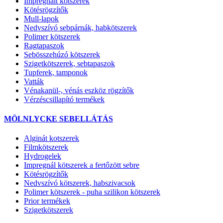
Impregnált kötszerek
Kötésrögzítők
Mull-lapok
Nedvszívó sebpárnák, habkötszerek
Polimer kötszerek
Ragtapaszok
Sebösszehúzó kötszerek
Szigetkötszerek, sebtapaszok
Tupferek, tamponok
Vatták
Vénakanül-, vénás eszköz rögzítők
Vérzéscsillapító termékek
MÖLNLYCKE SEBELLÁTÁS
Alginát kotszerek
Filmkötszerek
Hydrogelek
Impregnál kötszerek a fertőzött sebre
Kötésrögzítők
Nedvszívó kötszerek, habszivacsok
Polimer kötszerek - puha szilikon kötszerek
Prior termékek
Szigetkötszerek