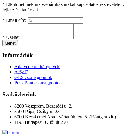
* Elküldheti nekünk webáruházunkkal kapcsolatos észrevételeit,
fejlesztési tanácsait.
*
Email cím:
*
Üzenet:
Mehet
Információk
Adatvédelmi irányelvek
Á.Sz.F.
GLS csomagpontok
PostaPont csomagpontok
Szaküzleteink
8200 Veszprém, Bezerédi u. 2.
8500 Pápa, Csáky u. 23.
6000 Kecskemét Aradi vértanúk tere 5. (Röntgen kft.)
1193 Budapest, Üllői út 250.