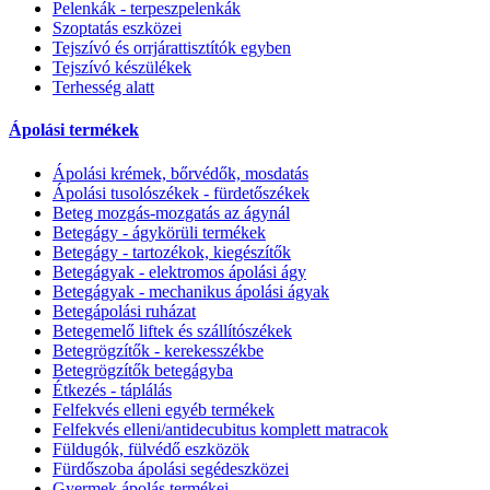
Pelenkák - terpeszpelenkák
Szoptatás eszközei
Tejszívó és orrjárattisztítók egyben
Tejszívó készülékek
Terhesség alatt
Ápolási termékek
Ápolási krémek, bőrvédők, mosdatás
Ápolási tusolószékek - fürdetőszékek
Beteg mozgás-mozgatás az ágynál
Betegágy - ágykörüli termékek
Betegágy - tartozékok, kiegészítők
Betegágyak - elektromos ápolási ágy
Betegágyak - mechanikus ápolási ágyak
Betegápolási ruházat
Betegemelő liftek és szállítószékek
Betegrögzítők - kerekesszékbe
Betegrögzítők betegágyba
Étkezés - táplálás
Felfekvés elleni egyéb termékek
Felfekvés elleni/antidecubitus komplett matracok
Füldugók, fülvédő eszközök
Fürdőszoba ápolási segédeszközei
Gyermek ápolás termékei