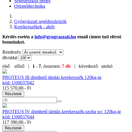
Segédeszköz bérlés
Ortopédtechnika
Gyógyászati segédeszközök
Kerekesszékek - aktív
Kérdés esetén a
info@gyogyaszati.hu
email címen tud elérni
bennünket.
Rendezés:
db/oldal
első
előző |
1
-
7
, összesen:
7 db
| következő
utolsó
PROTEUS III dönthető támlás kerekesszék 120kg-ig
kód: U00037042
115 570,00
.- Ft
Részletek
PROTEUS IV dönthető támlás kerekesszék-szoba wc 120kg-ig
kód: U00037044
117 390,00
.- Ft
Részletek