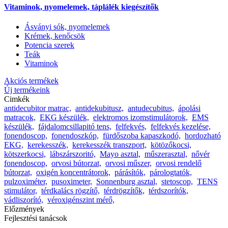
Vitaminok, nyomelemek, táplálék kiegészítők
Ásványi sók, nyomelemek
Krémek, kenőcsök
Potencia szerek
Teák
Vitaminok
Akciós termékek
Új termékeink
Cimkék
antidecubitor matrac,
antidekubitusz,
antudecubitus,
ápolási
matracok,
EKG készülék,
elektromos izomstimulátorok,
EMS
készülék,
fájdalomcsillapitó tens,
felfekvés,
felfekvés kezelése,
fonendoscop,
fonendoszkóp,
fürdőszoba kapaszkodó,
hordozható
EKG,
kerekesszék,
kerekesszék transzport,
kötözőkocsi,
kötszerkocsi,
lábszárszoritó,
Mayo asztal,
műszerasztal,
nővér
fonendoscop,
orvosi bútorzat,
orvosi műszer,
orvosi rendelő
bútorzat,
oxigén koncentrátorok,
párásítók,
párologtatók,
pulzoximéter,
pusoximeter,
Sonnenburg asztal,
stetoscop,
TENS
stimulátor,
térdkalács rögzítő,
térdrögzítők,
térdszorítók,
vádliszorító,
véroxigénszint mérő,
Előzmények
Fejlesztési tanácsok