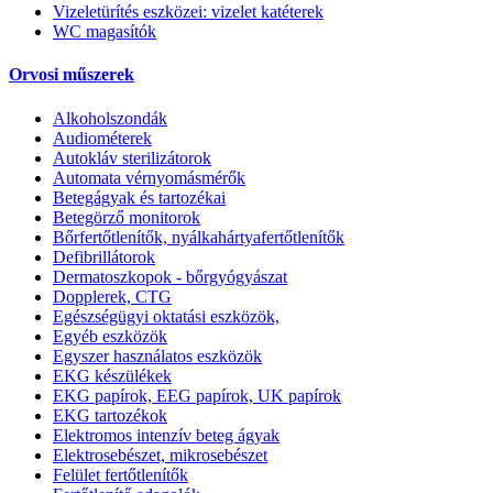
Vizeletürítés eszközei: vizelet katéterek
WC magasítók
Orvosi műszerek
Alkoholszondák
Audiométerek
Autokláv sterilizátorok
Automata vérnyomásmérők
Betegágyak és tartozékai
Betegörző monitorok
Bőrfertőtlenítők, nyálkahártyafertőtlenítők
Defibrillátorok
Dermatoszkopok - bőrgyógyászat
Dopplerek, CTG
Egészségügyi oktatási eszközök,
Egyéb eszközök
Egyszer használatos eszközök
EKG készülékek
EKG papírok, EEG papírok, UK papírok
EKG tartozékok
Elektromos intenzív beteg ágyak
Elektrosebészet, mikrosebészet
Felület fertőtlenítők