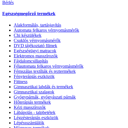
Bérlés
Egészségmegőrző termékek
Alakformálás, tartásjavítás
Automata felkaros vérnyomásmérők
Chi készülékek
Csuklós vérnyomásmérők
DVD tájékoztató filmek
Egészségügyi matracok
Elektromos masszírozók
Fájdalomcsillapítás
Félautomata felkaros vérnyomásmérők
Fémszálas textíliák és reztermékek
Fényterápiás eszközök
Fittness
Gimnasztikai labdák és termékek
Gimnasztikai szalagok
Gyógypárnák, gyógyászati párnák
Hőterápiás termékek
Kézi masszírozók
Lábápolás - talpbetétek
Légzésterápiás eszközök
Lépéssszámlálók
Mágneses termékek