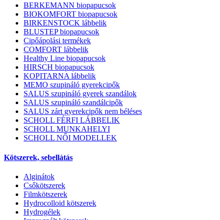
BERKEMANN biopapucsok
BIOKOMFORT biopapucsok
BIRKENSTOCK lábbelik
BLUSTEP biopapucsok
Cipőápolási termékek
COMFORT lábbelik
Healthy Line biopapucsok
HIRSCH biopapucsok
KOPITARNA lábbelik
MEMO szupináló gyerekcipők
SALUS szupináló gyerek szandálok
SALUS szupináló szandálcipők
SALUS zárt gyerekcipők nem béléses
SCHOLL FÉRFI LÁBBELIK
SCHOLL MUNKAHELYI
SCHOLL NŐI MODELLEK
Kötszerek, sebellátás
Alginátok
Csőkötszerek
Filmkötszerek
Hydrocolloid kötszerek
Hydrogélek