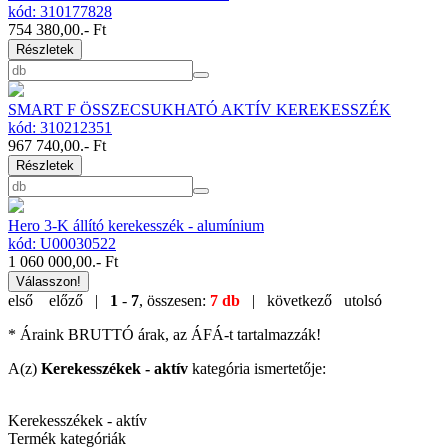
kód: 310177828
754 380,00
.- Ft
Részletek
SMART F ÖSSZECSUKHATÓ AKTÍV KEREKESSZÉK
kód: 310212351
967 740,00
.- Ft
Részletek
Hero 3-K állító kerekesszék - alumínium
kód: U00030522
1 060 000,00
.- Ft
Válasszon!
első
előző |
1
-
7
, összesen:
7 db
| következő
utolsó
* Áraink BRUTTÓ árak, az ÁFÁ-t tartalmazzák!
A(z)
Kerekesszékek - aktív
kategória ismertetője:
Kerekesszékek - aktív
Termék kategóriák