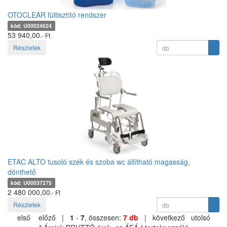
OTOCLEAR fültisztító rendszer
kód: U00024624
53 940,00
.- Ft
Részletek
ETAC ALTO tusoló szék és szoba wc állítható magasság,
dönthető
kód: U00037275
2 480 000,00
.- Ft
Részletek
első
előző |
1
-
7
, összesen:
7 db
| következő
utolsó