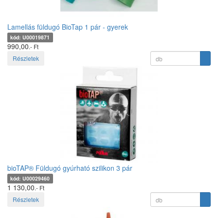
Lamellás füldugó BioTap 1 pár - gyerek
kód: U00019871
990,00
.- Ft
Részletek
bioTAP® Füldugó gyúrható szilikon 3 pár
kód: U00029460
1 130,00
.- Ft
Részletek