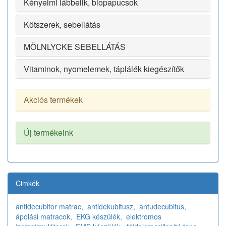
Kényelmi lábbelik, biopapucsok
Kötszerek, sebellátás
MÖLNLYCKE SEBELLÁTÁS
Vitaminok, nyomelemek, táplálék kiegészítők
Akciós termékek
Új termékeink
Cimkék
antidecubitor matrac,
antidekubitusz,
antudecubitus,
ápolási matracok,
EKG készülék,
elektromos