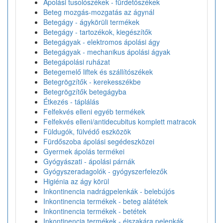
Ápolási tusolószékek - fürdetőszékek
Beteg mozgás-mozgatás az ágynál
Betegágy - ágykörüli termékek
Betegágy - tartozékok, kiegészítők
Betegágyak - elektromos ápolási ágy
Betegágyak - mechanikus ápolási ágyak
Betegápolási ruházat
Betegemelő liftek és szállítószékek
Betegrögzítők - kerekesszékbe
Betegrögzítők betegágyba
Étkezés - táplálás
Felfekvés elleni egyéb termékek
Felfekvés elleni/antidecubitus komplett matracok
Füldugók, fülvédő eszközök
Fürdőszoba ápolási segédeszközei
Gyermek ápolás termékei
Gyógyászati - ápolási párnák
Gyógyszeradagolók - gyógyszerfelezők
Higiénia az ágy körül
Inkontinencia nadrágpelenkák - belebújós
Inkontinencia termékek - beteg alátétek
Inkontinencia termékek - betétek
Inkontinencia termékek - éjszakára pelenkák