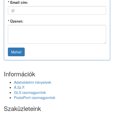
*
Email cím:
*
Üzenet:
Mehet
Információk
Adatvédelmi irányelvek
Á.Sz.F.
GLS csomagpontok
PostaPont csomagpontok
Szaküzleteink