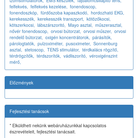
izomstimulátorok,
EMS készülék,
fájdalomcsillapitó tens,
felfekvés,
felfekvés kezelése,
fonendoscop,
fonendoszkóp,
fürdőszoba kapaszkodó,
hordozható EKG,
kerekesszék,
kerekesszék transzport,
kötözőkocsi,
kötszerkocsi,
lábszárszoritó,
Mayo asztal,
műszerasztal,
nővér fonendoscop,
orvosi bútorzat,
orvosi műszer,
orvosi
rendelő bútorzat,
oxigén koncentrátorok,
párásítók,
párologtatók,
pulzoximéter,
pusoximeter,
Sonnenburg
asztal,
stetoscop,
TENS stimulátor,
térdkalács rögzítő,
térdrögzítők,
térdszorítók,
vádliszorító,
véroxigénszint
mérő,
Előzmények
Fejlesztési tanácsok
* Elküldheti nekünk webáruházunkkal kapcsolatos
észrevételeit, fejlesztési tanácsait.