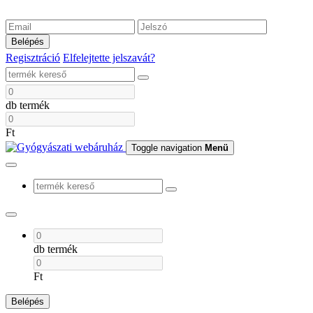
Belépés
Regisztráció
Elfelejtette jelszavát?
db termék
Ft
Toggle navigation
Menü
db termék
Ft
Belépés