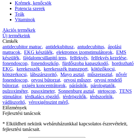
Krémek, kenőcsök
Potencia szerek
Teák
Vitaminok
Akciós termékek
Új termékeink
Cimkék
antidecubitor matrac,
antidekubitusz,
antudecubitus,
ápolási
matracok,
EKG készülék,
elektromos izomstimulátorok,
EMS
készülék,
fájdalomcsillapitó tens,
felfekvés,
felfekvés kezelése,
fonendoscop,
fonendoszkóp,
fürdőszoba kapaszkodó,
hordozható
EKG,
kerekesszék,
kerekesszék transzport,
kötözőkocsi,
kötszerkocsi,
lábszárszoritó,
Mayo asztal,
műszerasztal,
nővér
fonendoscop,
orvosi bútorzat,
orvosi műszer,
orvosi rendelő
bútorzat,
oxigén koncentrátorok,
párásítók,
párologtatók,
pulzoximéter,
pusoximeter,
Sonnenburg asztal,
stetoscop,
TENS
stimulátor,
térdkalács rögzítő,
térdrögzítők,
térdszorítók,
vádliszorító,
véroxigénszint mérő,
Előzmények
Fejlesztési tanácsok
* Elküldheti nekünk webáruházunkkal kapcsolatos észrevételeit,
fejlesztési tanácsait.