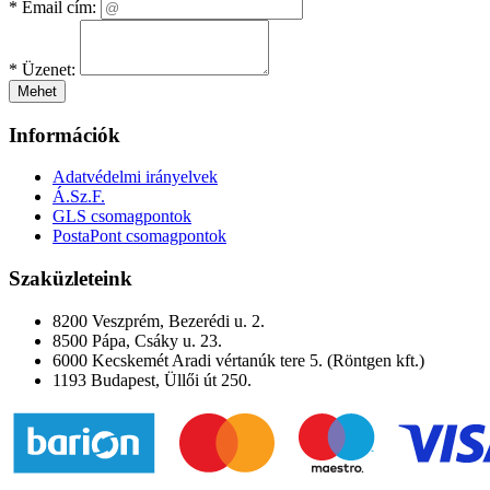
*
Email cím:
*
Üzenet:
Mehet
Információk
Adatvédelmi irányelvek
Á.Sz.F.
GLS csomagpontok
PostaPont csomagpontok
Szaküzleteink
8200 Veszprém, Bezerédi u. 2.
8500 Pápa, Csáky u. 23.
6000 Kecskemét Aradi vértanúk tere 5. (Röntgen kft.)
1193 Budapest, Üllői út 250.