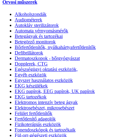
Orvosi műszerek
Alkoholszondák
Audiométerek
Autokláv sterilizátorok
Automata vérnyomásmérők
Betegágyak és tartozékai
Betegörző monitorok
Bőrfertőtlenítők, nyálkahártyafertőtlenítők
Defibrillátorok
Dermatoszkopok - bőrgyógyászat
Dopplerek, CTG
Egészségügyi oktatási eszközök,
Egyéb eszközök
Egyszer használatos eszközök
EKG készülékek
EKG papírok, EEG papírok, UK papírok
EKG tartozékok
Elektromos intenzív beteg ágyak
Elektrosebészet, mikrosebészet
Felület fertőtlenítők
Fertőtlenítő adagolók
Fizikoterápiás eszközök
Fonendoszkópok és tartozékaik
Fül-orr-gégészeti eszközök