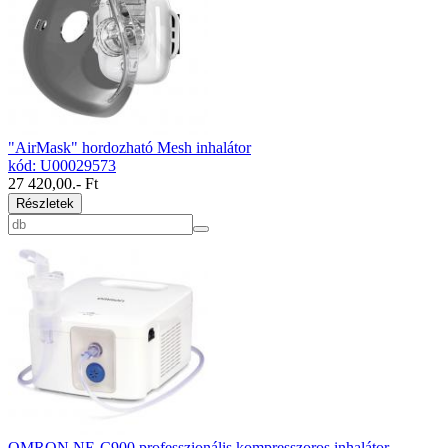
"AirMask" hordozható Mesh inhalátor
kód: U00029573
27 420,00
.- Ft
Részletek
OMRON NE-C900 professzionális kompresszoros inhalátor