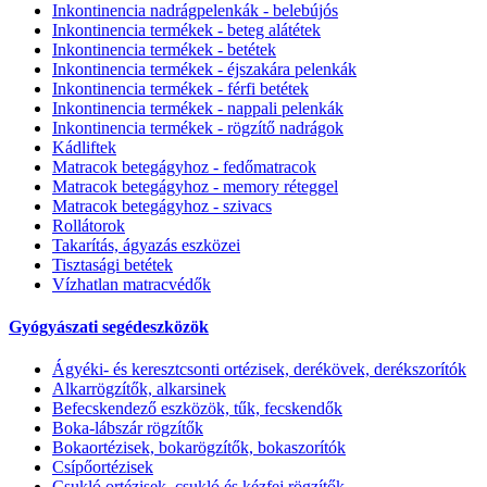
Inkontinencia nadrágpelenkák - belebújós
Inkontinencia termékek - beteg alátétek
Inkontinencia termékek - betétek
Inkontinencia termékek - éjszakára pelenkák
Inkontinencia termékek - férfi betétek
Inkontinencia termékek - nappali pelenkák
Inkontinencia termékek - rögzítő nadrágok
Kádliftek
Matracok betegágyhoz - fedőmatracok
Matracok betegágyhoz - memory réteggel
Matracok betegágyhoz - szivacs
Rollátorok
Takarítás, ágyazás eszközei
Tisztasági betétek
Vízhatlan matracvédők
Gyógyászati segédeszközök
Ágyéki- és keresztcsonti ortézisek, derékövek, derékszorítók
Alkarrögzítők, alkarsinek
Befecskendező eszközök, tűk, fecskendők
Boka-lábszár rögzítők
Bokaortézisek, bokarögzítők, bokaszorítók
Csípőortézisek
Csukló ortézisek, csukló és kézfej rögzítők