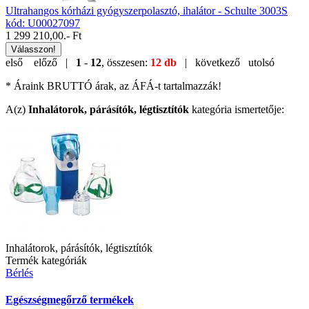
Ultrahangos kórházi gyógyszerpolasztó, ihalátor - Schulte 3003S
kód: U00027097
1 299 210,00
.- Ft
Válasszon!
első
előző |
1
-
12
, összesen:
12 db
| következő
utolsó
* Áraink BRUTTÓ árak, az ÁFÁ-t tartalmazzák!
A(z)
Inhalátorok, párásítók, légtisztítók
kategória ismertetője:
Inhalátorok, párásítók, légtisztítók
Termék kategóriák
Bérlés
Egészségmegőrző termékek