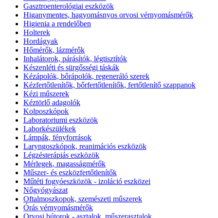
Gasztroenterológiai eszközök
Higanymentes, hagyomásnyos orvosi vérnyomásmérők
Higienia a rendelőben
Holterek
Hordágyak
Hőmérők, lázmérők
Inhalátorok, párásítók, légtisztítók
Készenléti és sürgősségi táskák
Kézápolók, bőrápolók, regeneráló szerek
Kézfertőtlenítők, bőrfertőtlenítők, fertőtlenítő szappanok
Kézi műszerek
Kéztörlő adagolók
Kolposzkópok
Laboratoriumi eszközök
Laborkészülékek
Lámpák, fényforrások
Laryngoszkópok, reanimációs eszközök
Légzésterápiás eszközök
Mérlegek, magasságmérők
Műszer- és eszközfertőtlenítők
Műtéti fogyóeszközök - izoláció eszközei
Nőgyógyászat
Oftalmoszkopok, szemészeti műszerek
Órás vérnyomásmérők
Orvosi bútorok - asztalok, műszerasztalok