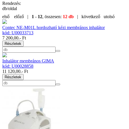
Rendezés:
db/oldal
első
előző |
1
-
12
, összesen:
12 db
| következő
utolsó
Contec NE-M01L hordozható kézi membrános inhalátor
kód: U00033713
7 200,00
.- Ft
Részletek
Inhalátor membrános GIMA
kód: U00028858
11 120,00
.- Ft
Részletek