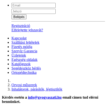
Belépés
Regisztráció
Elfelejtette jelszavát?
Kapcsolat
Szállítási feltételek
Fizetés módja
Szervíz Garancia
Üzleteink
Egészség oldalak
Katalógusok
Segédeszköz bérlés
Ortopédtechnika
Orvosi műszerek
Inhalátorok, párásítók, légtisztítók
Kérdés esetén a
info@gyogyaszati.hu
email címen tud elérni
bennünket.