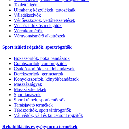
Toalett higénia
Ultrahang készülékek, tartozékaik
Váladékszívók
Védőeszközök, védőfelszerelések
Vér- és infúziós melegítők
Vércukormérők
Vérnyomásmérő alkatrészek
Sport izületi rögzítők, sportrögzítők
Bokaszorítók, boka bandázsok
Combszoritók, combrögzítők
Csuklószorítók, csuklóbandázsok
Derékszorítók, gerinctartók
Könyökszorítók, könyökbandázsok
Masszázságyak
Masszázskellékek
Sport tapaszok
Sportkrémek, sportkenőcsök
Tartásjavító termékek
Térdszorítók, sport térdrögzítők
Vállvédők, váll és kulcscsont rögzítők
Rehabilitációs és gyógytorna termékek