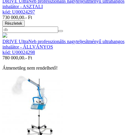
DRIVE UltraNeb professzionális nagyteljesítményű ultrahangos
inhalátor - ASZTALI
kód: U00024297
730 000,00
.- Ft
Részletek
DRIVE UltraNeb professzionális nagyteljesítményű ultrahangos
inhalátor - ÁLLVÁNYOS
kód: U00024298
780 000,00
.- Ft
Átmenetileg nem rendelhető!