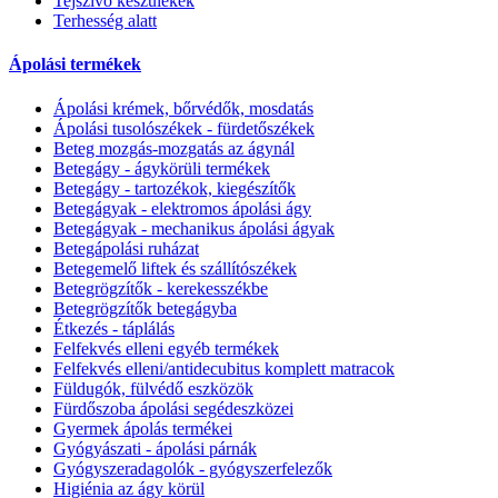
Tejszívó készülékek
Terhesség alatt
Ápolási termékek
Ápolási krémek, bőrvédők, mosdatás
Ápolási tusolószékek - fürdetőszékek
Beteg mozgás-mozgatás az ágynál
Betegágy - ágykörüli termékek
Betegágy - tartozékok, kiegészítők
Betegágyak - elektromos ápolási ágy
Betegágyak - mechanikus ápolási ágyak
Betegápolási ruházat
Betegemelő liftek és szállítószékek
Betegrögzítők - kerekesszékbe
Betegrögzítők betegágyba
Étkezés - táplálás
Felfekvés elleni egyéb termékek
Felfekvés elleni/antidecubitus komplett matracok
Füldugók, fülvédő eszközök
Fürdőszoba ápolási segédeszközei
Gyermek ápolás termékei
Gyógyászati - ápolási párnák
Gyógyszeradagolók - gyógyszerfelezők
Higiénia az ágy körül