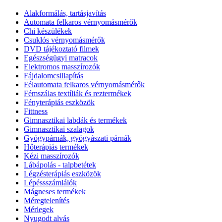
Alakformálás, tartásjavítás
Automata felkaros vérnyomásmérők
Chi készülékek
Csuklós vérnyomásmérők
DVD tájékoztató filmek
Egészségügyi matracok
Elektromos masszírozók
Fájdalomcsillapítás
Félautomata felkaros vérnyomásmérők
Fémszálas textíliák és reztermékek
Fényterápiás eszközök
Fittness
Gimnasztikai labdák és termékek
Gimnasztikai szalagok
Gyógypárnák, gyógyászati párnák
Hőterápiás termékek
Kézi masszírozók
Lábápolás - talpbetétek
Légzésterápiás eszközök
Lépéssszámlálók
Mágneses termékek
Méregtelenítés
Mérlegek
Nyugodt alvás