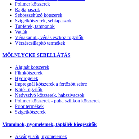
Polimer kötszerek
Ragtapaszok
Sebösszehúzó kötszerek
Szigetkötszerek, sebtapaszok
Tupferek, tamponok
Vatták
Vénakanül-, vénás eszköz rögzítők
Vérzéscsillapító termékek
MÖLNLYCKE SEBELLÁTÁS
Alginát kotszerek
Filmkötszerek
Hydrogelek
Impregnál kötszerek a fertőzött sebre
Kötésrögzítők
Nedvszívó kötszerek, habszivacsok
Polimer kötszerek - puha szilikon kötszerek
Prior termékek
Szigetkötszerek
Vitaminok, nyomelemek, táplálék kiegészítők
Ásványi sók, nyomelemek