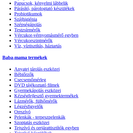
Papucsok, kényelmi lábbelik
Párásító, párologtató készülékek
Probiotikumok
Szájhigiénia
Szépségápolás
Testzsírmérők
Vércukor-vérnyomásmérő egyben
Vércukorszintmérők
Víz, víztisztítás, háztartás
Baba-mama termékek
Anyatej tárolás eszközei
Bébiőrzők
Csecsemőmérleg
DVD tájékoztató filmek
Gyermekápolás eszközei
Kézségfejlesztő gyermektermékek
Lázmérők, fülhőmérők
Légzésfigyelők
Orrszívó
Pelenkák - terpeszpelenkák
Szoptatás eszközei
Tejszívó és orrjárattisztítók egyben