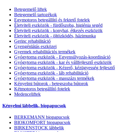
Betegemelő liftek
Betegemelő tartozékok
Egymotoros betegállító és fektető fotelek
Életviteli eszközök - fürdőszoba, higiénia segéd
Életviteli eszközök - konyhai, étkezés eszközök
Életviteli eszközök - öltözködés, házimunka
Gerinc rehabilitáció
Gyengénlátás eszközei
Gyermek rehabilitációs termékek
Gyógytorna eszközök - Egyensúlyozás-koordináció
Gyógytorna eszközök - kar és vállfejlesztő eszközök
Gyógytorna eszközök - Kézerő, kézügyesség fejlesztő
Gyógytorna eszközök - láb rehabilitáció
Gyógytorna eszközök - masszázs termékek
Kényelmi bútorok - betegszoba bútorok
Kétmotoros betegállító fotelek
Medenceliftek
Kényelmi lábbelik, biopapucsok
BERKEMANN biopapucsok
BIOKOMFORT biopapucsok
BIRKENSTOCK lábbelik