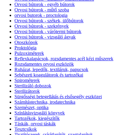
Orvosi bútorok - egyéb bútorok
Orvosi bútorok - műtő szoba
orvosi butorok - proctologia
Orvosi bútorok - székek, ülőbútorok
Orvosi bútorok - szekrények
Orvosi bútorok - várótermi bútorok
Orvosi bútorok - vizsgáló ágyak
Otoszkópok
Proktológia
Pulzoximéterek
Reflexkalapácsok, rozsdamentes acél kézi műszerek
Rozsdamentes orvosi eszközök
Ruházat, lepedők, textiláruk, papucsok
Sebészeti koagulátorok és tartozékai
Spirométerek
Sterilizáló dobozok
Sterilizátorok
Sürgősségi betegellátás és elsősegély eszközei
Számítástechnika, irodatechnika
Szemészet, optika
Színlátásvizsgáló könyvek
Tartozékok, kiegészítők
Táskák, orvosi táskák
Tesztcsíkok
Tisztítószerek, csírátlanítók, szagtalanítok