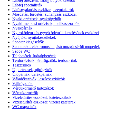
Lábfej ortézisek, lábujj bütyök kezelők
Lábfej specialisták
Látásgyakorlás eszközei, szemtakarók
Mosdatás, fürdetés, zuhanyzás eszközei
Nyaki ortézisek, nyakrögzítők
Nyaki-mellkasi ortézisek, mellkasszorítók
Nyakpárnák
Nyiroködéma és egyéb ödémák kezelésének eszközei
Nyújtók, nyújtókészülékek
Scooter kiegészítők
Scooterek - elektromos hajtású mozgássérült mopedek
Szoba WC
Talpbetétek, ludtalpbetétek
Térdortézisek, térdrögzítők, térdszorítók
Tesztcsíkok
Ujj ortézisek, ujjrögzítők
Ülőpárnák, derékpárnák
Váladékszívók, leszívóeszközök
Vállrögzítők
Vércukormérő tartozékok
Vércukormérők
Vizeletürítés eszközei: katéterzsákok
Vizeletürítés eszközei: vizelet katéterek
WC magasítók