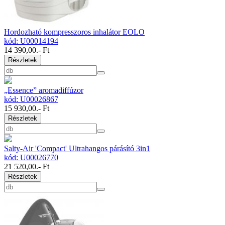
Hordozható kompresszoros inhalátor EOLO
kód: U00014194
14 390,00
.- Ft
Részletek
„Essence” aromadiffúzor
kód: U00026867
15 930,00
.- Ft
Részletek
Salty-Air 'Compact' Ultrahangos párásító 3in1
kód: U00026770
21 520,00
.- Ft
Részletek