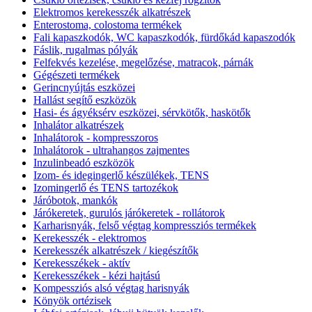
Elektromos kerekesszék alkatrészek
Enterostoma, colostoma termékek
Fali kapaszkodók, WC kapaszkodók, fürdőkád kapaszodók
Fáslik, rugalmas pólyák
Felfekvés kezelése, megelőzése, matracok, párnák
Gégészeti termékek
Gerincnyújtás eszközei
Hallást segítő eszközök
Hasi- és ágyéksérv eszközei, sérvkötők, haskötők
Inhalátor alkatrészek
Inhalátorok - kompresszoros
Inhalátorok - ultrahangos zajmentes
Inzulinbeadó eszközök
Izom- és idegingerlő készülékek, TENS
Izomingerlő és TENS tartozékok
Járóbotok, mankók
Járókeretek, gurulós járókeretek - rollátorok
Karharisnyák, felső végtag kompressziós termékek
Kerekesszék - elektromos
Kerekesszék alkatrészek / kiegészítők
Kerekesszékek - aktív
Kerekesszékek - kézi hajtású
Kompessziós alsó végtag harisnyák
Könyök ortézisek