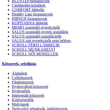
BLUSTEP biopapucsok
Cipőápolási termékek
COMFORT lábbelik
Healthy Line biopapucsok
HIRSCH biopapucsok
KOPITARNA lábbelik
MEMO szupináló gyerekcipők
SALUS szupináló gyerek szandálok
SALUS szupináló szandálcipők
SALUS zárt gyerekcipők nem béléses
SCHOLL FÉRFI LÁBBELIK
SCHOLL MUNKAHELYI
SCHOLL NŐI MODELLEK
Kötszerek, sebellátás
Alginátok
Csőkötszerek
Filmkötszerek
Hydrocolloid kötszerek
Hydrogélek
Impregnált kötszerek
Kötésrögzítők
Mull-lapok
Nedvszívó sebpárnák, habkötszerek