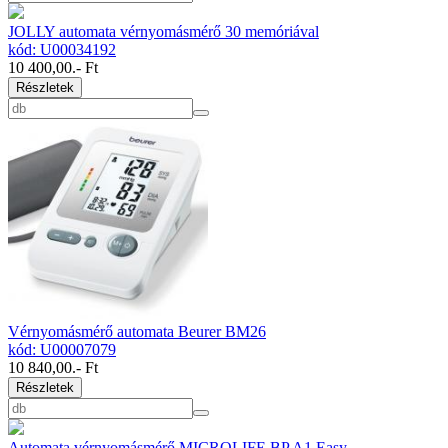
JOLLY automata vérnyomásmérő 30 memóriával
kód: U00034192
10 400,00
.- Ft
Részletek
Vérnyomásmérő automata Beurer BM26
kód: U00007079
10 840,00
.- Ft
Részletek
Automata vérnyomásmérő MICROLIFE BP A1 Easy