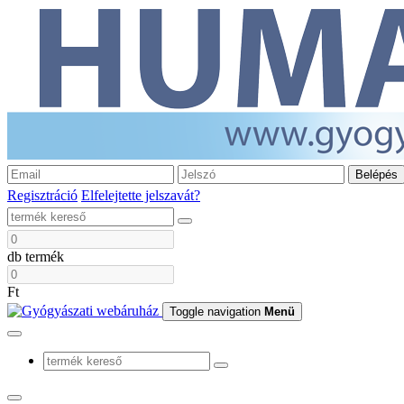
Belépés
Regisztráció
Elfelejtette jelszavát?
db termék
Ft
Toggle navigation
Menü