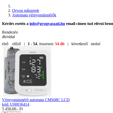
Orvosi műszerek
Automata vérnyomásmérők
Kérdés esetén a
info@gyogyaszati.hu
email címen tud elérni ben
Rendezés:
db/oldal
első
előző |
1
-
54
, összesen:
54 db
| következő
utolsó
Vérnyomásmérő automata CMS08C LCD
kód: U00036414
5 450,00
.- Ft