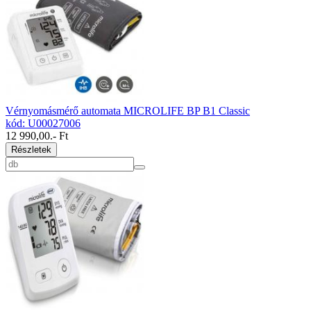
Vérnyomásmérő automata MICROLIFE BP B1 Classic
kód: U00027006
12 990,00
.- Ft
Részletek