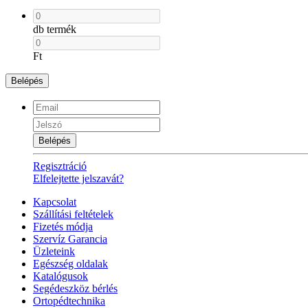
db termék
Ft
Belépés
Belépés
Regisztráció
Elfelejtette jelszavát?
Kapcsolat
Szállítási feltételek
Fizetés módja
Szervíz Garancia
Üzleteink
Egészség oldalak
Katalógusok
Segédeszköz bérlés
Ortopédtechnika