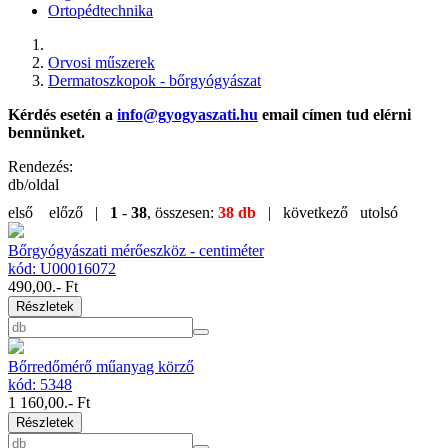
Ortopédtechnika
Orvosi műszerek
Dermatoszkopok - bőrgyógyászat
Kérdés esetén a
info@gyogyaszati.hu
email címen tud elérni
bennünket.
Rendezés:
db/oldal
első
előző |
1
-
38
, összesen:
38 db
| következő
utolsó
Bőrgyógyászati mérőeszköz - centiméter
kód: U00016072
490,00
.- Ft
Részletek
Bőrredőmérő műanyag körző
kód: 5348
1 160,00
.- Ft
Részletek