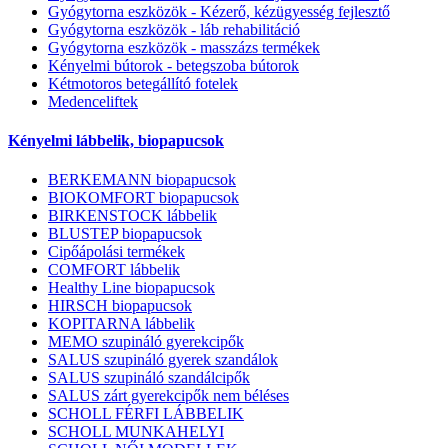
Gyógytorna eszközök - Kézerő, kézügyesség fejlesztő
Gyógytorna eszközök - láb rehabilitáció
Gyógytorna eszközök - masszázs termékek
Kényelmi bútorok - betegszoba bútorok
Kétmotoros betegállító fotelek
Medenceliftek
Kényelmi lábbelik, biopapucsok
BERKEMANN biopapucsok
BIOKOMFORT biopapucsok
BIRKENSTOCK lábbelik
BLUSTEP biopapucsok
Cipőápolási termékek
COMFORT lábbelik
Healthy Line biopapucsok
HIRSCH biopapucsok
KOPITARNA lábbelik
MEMO szupináló gyerekcipők
SALUS szupináló gyerek szandálok
SALUS szupináló szandálcipők
SALUS zárt gyerekcipők nem béléses
SCHOLL FÉRFI LÁBBELIK
SCHOLL MUNKAHELYI