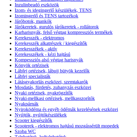
Inzulinbeadó eszközök
Izom- és idegingerlő készülékek, TENS
Izomingerlő és TENS tartozékok
Járóbotok, mankók
Járókeretek, gurulós járókeretek - rollátorok
Karharisnyák, felső végtag kompressziós termékek
Kerekesszék - elektromos
Kerekesszék alkatrészek / kiegészítők
Kerekesszékek - aktív
Kerekesszékek - kézi hajtású
Kompessziós alsó végtag harisnyák
Könyök ortézisek
Lábfej ortézisek, lábujj bütyök kezelők
Lábfej specialisták
Látásgyakorlás eszközei, szemtakarók
Mosdatás, fürdetés, zuhanyzás eszközei
Nyaki ortézisek, nyakrögzítők
Nyaki-mellkasi ortézisek, mellkasszorítók
Nyakpárnák
Nyiroködéma és egyéb ödémák kezelésének eszközei
Nyújtók, nyújtókészülékek
Scooter kiegészítők
Scooterek - elektromos hajtású mozgássérült mopedek
Szoba WC
Talpbetétek, ludtalpbetétek