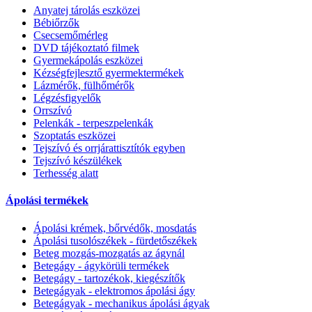
Anyatej tárolás eszközei
Bébiőrzők
Csecsemőmérleg
DVD tájékoztató filmek
Gyermekápolás eszközei
Kézségfejlesztő gyermektermékek
Lázmérők, fülhőmérők
Légzésfigyelők
Orrszívó
Pelenkák - terpeszpelenkák
Szoptatás eszközei
Tejszívó és orrjárattisztítók egyben
Tejszívó készülékek
Terhesség alatt
Ápolási termékek
Ápolási krémek, bőrvédők, mosdatás
Ápolási tusolószékek - fürdetőszékek
Beteg mozgás-mozgatás az ágynál
Betegágy - ágykörüli termékek
Betegágy - tartozékok, kiegészítők
Betegágyak - elektromos ápolási ágy
Betegágyak - mechanikus ápolási ágyak