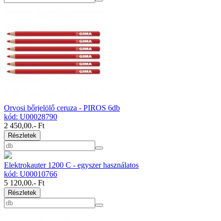
Orvosi bőrjelölő ceruza - PIROS 6db
kód: U00028790
2 450,00
.- Ft
Részletek
Elektrokauter 1200 C - egyszer használatos
kód: U00010766
5 120,00
.- Ft
Részletek