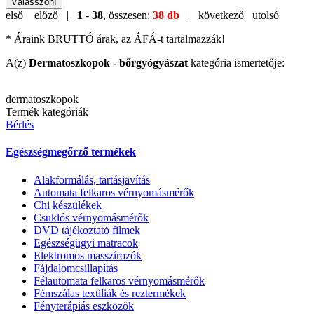
Válasszon!
első
előző |
1
-
38
, összesen:
38 db
| következő
utolsó
* Áraink BRUTTÓ árak, az ÁFÁ-t tartalmazzák!
A(z)
Dermatoszkopok - bőrgyógyászat
kategória ismertetője:
dermatoszkopok
Termék kategóriák
Bérlés
Egészségmegőrző termékek
Alakformálás, tartásjavítás
Automata felkaros vérnyomásmérők
Chi készülékek
Csuklós vérnyomásmérők
DVD tájékoztató filmek
Egészségügyi matracok
Elektromos masszírozók
Fájdalomcsillapítás
Félautomata felkaros vérnyomásmérők
Fémszálas textíliák és reztermékek
Fényterápiás eszközök