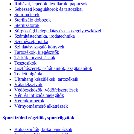
Ruházat, lepedők, textiláruk, papucsok
Sebészeti koagulátorok és tartozékai
Spirométerek
Sterilizáló dobozok
Sterilizátorok
Sürgősségi betegellátás és elsősegély eszközei
Számítástechnika, irodatechnika
Szemészet, optika
Színlátásvizsgáló könyvek
Tartozékok, kiegészítők
Táskák, orvosi táskák
Tesztcsíkok
Tisztítószerek, csírátlanítók, szagtalanítok
Toalett higénia
Ultrahang készülékek, tartozékaik
Váladékszívók
Védőeszközök, védőfelszerelések
Vér- és infúziós melegítők
Vércukormérők
Vérnyomásmérő alkatrészek
Sport izületi rögzítők, sportrögzítők
Bokaszorítók, boka bandázsok