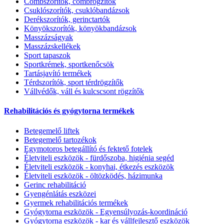
Combszoritók, combrögzítők
Csuklószorítók, csuklóbandázsok
Derékszorítók, gerinctartók
Könyökszorítók, könyökbandázsok
Masszázságyak
Masszázskellékek
Sport tapaszok
Sportkrémek, sportkenőcsök
Tartásjavító termékek
Térdszorítók, sport térdrögzítők
Vállvédők, váll és kulcscsont rögzítők
Rehabilitációs és gyógytorna termékek
Betegemelő liftek
Betegemelő tartozékok
Egymotoros betegállító és fektető fotelek
Életviteli eszközök - fürdőszoba, higiénia segéd
Életviteli eszközök - konyhai, étkezés eszközök
Életviteli eszközök - öltözködés, házimunka
Gerinc rehabilitáció
Gyengénlátás eszközei
Gyermek rehabilitációs termékek
Gyógytorna eszközök - Egyensúlyozás-koordináció
Gyógytorna eszközök - kar és vállfejlesztő eszközök