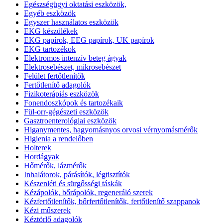
Egészségügyi oktatási eszközök,
Egyéb eszközök
Egyszer használatos eszközök
EKG készülékek
EKG papírok, EEG papírok, UK papírok
EKG tartozékok
Elektromos intenzív beteg ágyak
Elektrosebészet, mikrosebészet
Felület fertőtlenítők
Fertőtlenítő adagolók
Fizikoterápiás eszközök
Fonendoszkópok és tartozékaik
Fül-orr-gégészeti eszközök
Gasztroenterológiai eszközök
Higanymentes, hagyomásnyos orvosi vérnyomásmérők
Higienia a rendelőben
Holterek
Hordágyak
Hőmérők, lázmérők
Inhalátorok, párásítók, légtisztítók
Készenléti és sürgősségi táskák
Kézápolók, bőrápolók, regeneráló szerek
Kézfertőtlenítők, bőrfertőtlenítők, fertőtlenítő szappanok
Kézi műszerek
Kéztörlő adagolók