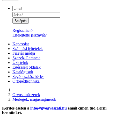
Belépés
Regisztráció
Elfelejtette jelszavát?
Kapcsolat
Szállítási feltételek
Fizetés módja
Szervíz Garancia
Üzleteink
Egészség oldalak
Katalógusok
Segédeszköz bérlés
Ortopédtechnika
Orvosi műszerek
Mérlegek, magasságmérők
Kérdés esetén a
info@gyogyaszati.hu
email címen tud elérni
bennünket.