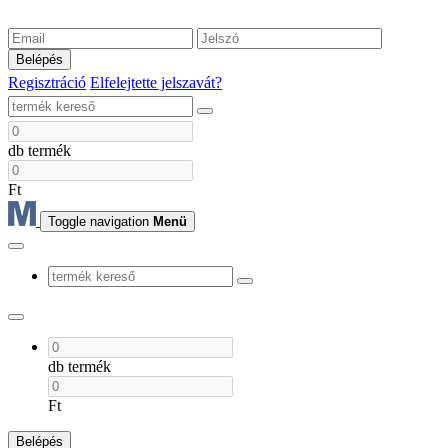
Belépés
Regisztráció
Elfelejtette jelszavát?
db termék
Ft
Toggle navigation
Menü
db termék
Ft
Belépés