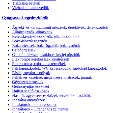
Tisztasági betétek
Vízhatlan matracvédők
Gyógyászati segédeszközök
Ágyéki- és keresztcsonti ortézisek, derékövek, derékszorítók
Alkarrögzítők, alkarsinek
Befecskendező eszközök, tűk, fecskendők
Boka-lábszár rögzítők
Bokaortézisek, bokarögzítők, bokaszorítók
Csípőortézisek
Csukló ortézisek, csukló és kézfej rögzítők
Elektromos kerekesszék alkatrészek
Enterostoma, colostoma termékek
Fali kapaszkodók, WC kapaszkodók, fürdőkád kapaszodók
Fáslik, rugalmas pólyák
Felfekvés kezelése, megelőzése, matracok, párnák
Gégészeti termékek
Gerincnyújtás eszközei
Hallást segítő eszközök
Hasi- és ágyéksérv eszközei, sérvkötők, haskötők
Inhalátor alkatrészek
Inhalátorok - kompresszoros
Inhalátorok - ultrahangos zajmentes