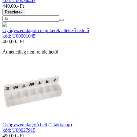
kód: U00034463
440,00
.- Ft
Részletek
Gyógyszeradagoló napi kerek áttetsző fedelű
kód: U00001045
460,00
.- Ft
Átmenetileg nem rendelhető!
Gyógyszeradagoló heti (1 fakk/nap)
kód: U00027915
490,00
.- Ft