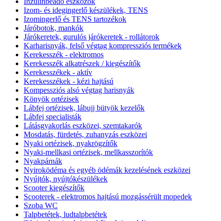
Inzulinbeadó eszközök
Izom- és idegingerlő készülékek, TENS
Izomingerlő és TENS tartozékok
Járóbotok, mankók
Járókeretek, gurulós járókeretek - rollátorok
Karharisnyák, felső végtag kompressziós termékek
Kerekesszék - elektromos
Kerekesszék alkatrészek / kiegészítők
Kerekesszékek - aktív
Kerekesszékek - kézi hajtású
Kompessziós alsó végtag harisnyák
Könyök ortézisek
Lábfej ortézisek, lábujj bütyök kezelők
Lábfej specialisták
Látásgyakorlás eszközei, szemtakarók
Mosdatás, fürdetés, zuhanyzás eszközei
Nyaki ortézisek, nyakrögzítők
Nyaki-mellkasi ortézisek, mellkasszorítók
Nyakpárnák
Nyiroködéma és egyéb ödémák kezelésének eszközei
Nyújtók, nyújtókészülékek
Scooter kiegészítők
Scooterek - elektromos hajtású mozgássérült mopedek
Szoba WC
Talpbetétek, ludtalpbetétek