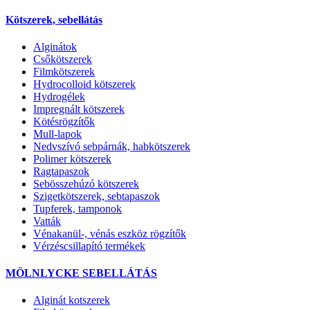
Kötszerek, sebellátás
Alginátok
Csőkötszerek
Filmkötszerek
Hydrocolloid kötszerek
Hydrogélek
Impregnált kötszerek
Kötésrögzítők
Mull-lapok
Nedvszívó sebpárnák, habkötszerek
Polimer kötszerek
Ragtapaszok
Sebösszehúzó kötszerek
Szigetkötszerek, sebtapaszok
Tupferek, tamponok
Vatták
Vénakanül-, vénás eszköz rögzítők
Vérzéscsillapító termékek
MÖLNLYCKE SEBELLÁTÁS
Alginát kotszerek