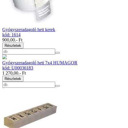
Gyógyszeradagoló heti kerek
kód: 1614
900,00
.- Ft
Részletek
Gyógyszeradagoló heti 7x4 HUMAGOR
kód: U00036183
1 270,00
.- Ft
Részletek