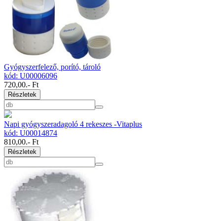
Gyógyszerfelező, porító, tároló
kód: U00006096
720,00
.- Ft
Részletek
Napi gyógyszeradagoló 4 rekeszes -Vitaplus
kód: U00014874
810,00
.- Ft
Részletek