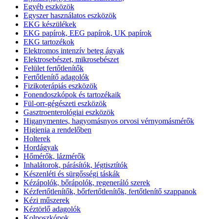
Egyéb eszközök
Egyszer használatos eszközök
EKG készülékek
EKG papírok, EEG papírok, UK papírok
EKG tartozékok
Elektromos intenzív beteg ágyak
Elektrosebészet, mikrosebészet
Felület fertőtlenítők
Fertőtlenítő adagolók
Fizikoterápiás eszközök
Fonendoszkópok és tartozékaik
Fül-orr-gégészeti eszközök
Gasztroenterológiai eszközök
Higanymentes, hagyomásnyos orvosi vérnyomásmérők
Higienia a rendelőben
Holterek
Hordágyak
Hőmérők, lázmérők
Inhalátorok, párásítók, légtisztítók
Készenléti és sürgősségi táskák
Kézápolók, bőrápolók, regeneráló szerek
Kézfertőtlenítők, bőrfertőtlenítők, fertőtlenítő szappanok
Kézi műszerek
Kéztörlő adagolók
Kolposzkópok