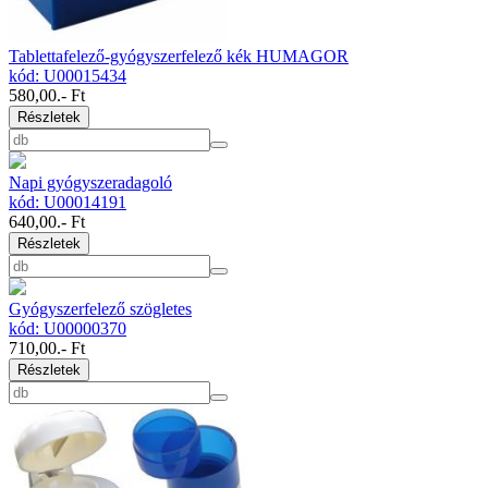
Tablettafelező-gyógyszerfelező kék HUMAGOR
kód: U00015434
580,00
.- Ft
Részletek
Napi gyógyszeradagoló
kód: U00014191
640,00
.- Ft
Részletek
Gyógyszerfelező szögletes
kód: U00000370
710,00
.- Ft
Részletek