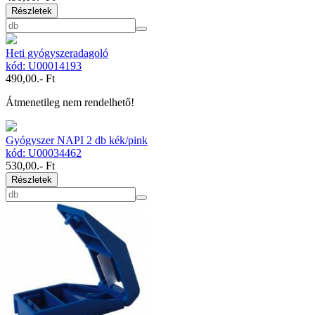
Részletek
Heti gyógyszeradagoló
kód: U00014193
490,00
.- Ft
Átmenetileg nem rendelhető!
Gyógyszer NAPI 2 db kék/pink
kód: U00034462
530,00
.- Ft
Részletek