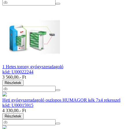
1 Hetes torony gyógyszeradagoló
kód: U00022244
3 560,00
.- Ft
Részletek
Heti gyógyszeradagoló oszlopos HUMAGOR kék 7x4 rekesszel
kód: U00015915
4 330,00
.- Ft
Részletek