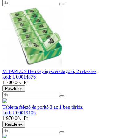
VITAPLUS Heti Gyógyszeradagoló, 2 rekeszes
kód: U00014876
1 700,00
.- Ft
Részletek
Tabletta felező és porító 3 az 1-ben türkiz
kód: U00019106
1 970,00
.- Ft
Részletek