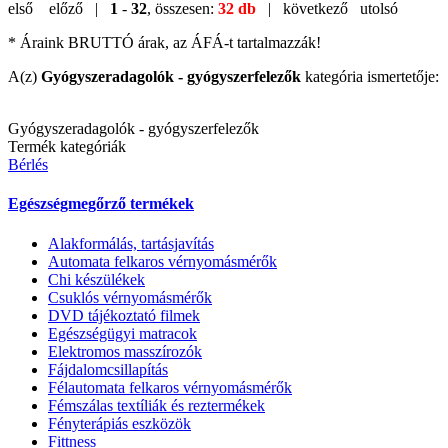
első
előző |
1
-
32
, összesen:
32 db
| következő
utolsó
* Áraink BRUTTÓ árak, az ÁFÁ-t tartalmazzák!
A(z)
Gyógyszeradagolók - gyógyszerfelezők
kategória ismertetője:
Gyógyszeradagolók - gyógyszerfelezők
Termék kategóriák
Bérlés
Egészségmegőrző termékek
Alakformálás, tartásjavítás
Automata felkaros vérnyomásmérők
Chi készülékek
Csuklós vérnyomásmérők
DVD tájékoztató filmek
Egészségügyi matracok
Elektromos masszírozók
Fájdalomcsillapítás
Félautomata felkaros vérnyomásmérők
Fémszálas textíliák és reztermékek
Fényterápiás eszközök
Fittness