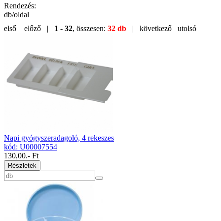
Rendezés:
db/oldal
első
előző |
1
-
32
, összesen:
32 db
| következő
utolsó
Napi gyógyszeradagoló, 4 rekeszes
kód: U00007554
130,00
.- Ft
Részletek