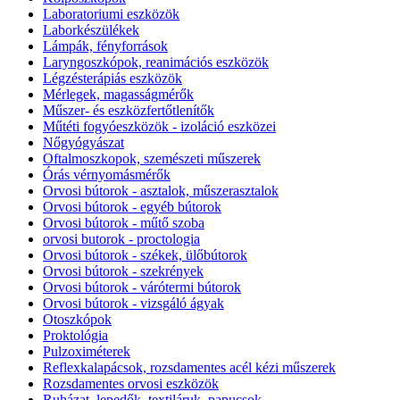
Laboratoriumi eszközök
Laborkészülékek
Lámpák, fényforrások
Laryngoszkópok, reanimációs eszközök
Légzésterápiás eszközök
Mérlegek, magasságmérők
Műszer- és eszközfertőtlenítők
Műtéti fogyóeszközök - izoláció eszközei
Nőgyógyászat
Oftalmoszkopok, szemészeti műszerek
Órás vérnyomásmérők
Orvosi bútorok - asztalok, műszerasztalok
Orvosi bútorok - egyéb bútorok
Orvosi bútorok - műtő szoba
orvosi butorok - proctologia
Orvosi bútorok - székek, ülőbútorok
Orvosi bútorok - szekrények
Orvosi bútorok - várótermi bútorok
Orvosi bútorok - vizsgáló ágyak
Otoszkópok
Proktológia
Pulzoximéterek
Reflexkalapácsok, rozsdamentes acél kézi műszerek
Rozsdamentes orvosi eszközök
Ruházat, lepedők, textiláruk, papucsok