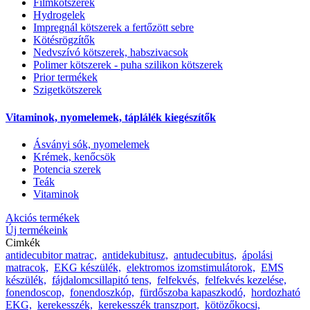
Filmkötszerek
Hydrogelek
Impregnál kötszerek a fertőzött sebre
Kötésrögzítők
Nedvszívó kötszerek, habszivacsok
Polimer kötszerek - puha szilikon kötszerek
Prior termékek
Szigetkötszerek
Vitaminok, nyomelemek, táplálék kiegészítők
Ásványi sók, nyomelemek
Krémek, kenőcsök
Potencia szerek
Teák
Vitaminok
Akciós termékek
Új termékeink
Cimkék
antidecubitor matrac,
antidekubitusz,
antudecubitus,
ápolási
matracok,
EKG készülék,
elektromos izomstimulátorok,
EMS
készülék,
fájdalomcsillapitó tens,
felfekvés,
felfekvés kezelése,
fonendoscop,
fonendoszkóp,
fürdőszoba kapaszkodó,
hordozható
EKG,
kerekesszék,
kerekesszék transzport,
kötözőkocsi,