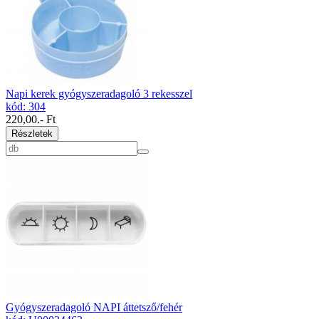
Napi kerek gyógyszeradagoló 3 rekesszel
kód: 304
220,00
.- Ft
Részletek
Gyógyszeradagoló NAPI áttetsző/fehér