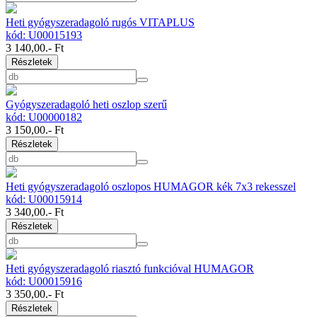
Heti gyógyszeradagoló rugós VITAPLUS
kód: U00015193
3 140,00
.- Ft
Részletek
Gyógyszeradagoló heti oszlop szerű
kód: U00000182
3 150,00
.- Ft
Részletek
Heti gyógyszeradagoló oszlopos HUMAGOR kék 7x3 rekesszel
kód: U00015914
3 340,00
.- Ft
Részletek
Heti gyógyszeradagoló riasztó funkcióval HUMAGOR
kód: U00015916
3 350,00
.- Ft
Részletek