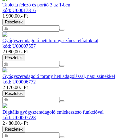
Tabletta felező és porító 3 az 1-ben
kód: U00017816
1 990,00
.- Ft
Részletek
Gyógyszeradagoló heti torony, színes felíratokkal
kód: U00007557
2 080,00
.- Ft
Részletek
Gyógyszeradagoló torony heti adagolással, napi szinekkel
kód: U00006772
2 170,00
.- Ft
Részletek
Digitális gyógyszeradagoló emlékesztető funkcióval
kód: U00007728
2 480,00
.- Ft
Részletek