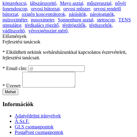
kötszerkocsi,
lábszárszoritó,
Mayo asztal,
műszerasztal,
nővér
fonendoscop,
orvosi bútorzat,
orvosi műszer,
orvosi rendelő
bútorzat,
oxigén koncentrátorok,
párásítók,
párologtatók,
pulzoximéter,
pusoximeter,
Sonnenburg asztal,
stetoscop,
TENS
stimulátor,
térdkalács rögzítő,
térdrögzítők,
térdszorítók,
vádliszorító,
véroxigénszint mérő,
Előzmények
Fejlesztési tanácsok
* Elküldheti nekünk webáruházunkkal kapcsolatos észrevételeit,
fejlesztési tanácsait.
*
Email cím:
*
Üzenet:
Mehet
Információk
Adatvédelmi irányelvek
Á.Sz.F.
GLS csomagpontok
PostaPont csomagpontok