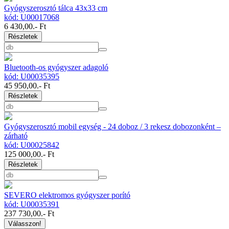
Gyógyszerosztó tálca 43x33 cm
kód: U00017068
6 430,00
.- Ft
Részletek
Bluetooth-os gyógyszer adagoló
kód: U00035395
45 950,00
.- Ft
Részletek
Gyógyszerosztó mobil egység - 24 doboz / 3 rekesz dobozonként –
zárható
kód: U00025842
125 000,00
.- Ft
Részletek
SEVERO elektromos gyógyszer porító
kód: U00035391
237 730,00
.- Ft
Válasszon!