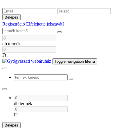
Belépés
Regisztráció
Elfelejtette jelszavát?
db termék
Ft
Toggle navigation
Menü
db termék
Ft
Belépés