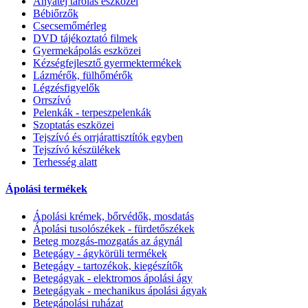
Anyatej tárolás eszközei
Bébiőrzők
Csecsemőmérleg
DVD tájékoztató filmek
Gyermekápolás eszközei
Kézségfejlesztő gyermektermékek
Lázmérők, fülhőmérők
Légzésfigyelők
Orrszívó
Pelenkák - terpeszpelenkák
Szoptatás eszközei
Tejszívó és orrjárattisztítók egyben
Tejszívó készülékek
Terhesség alatt
Ápolási termékek
Ápolási krémek, bőrvédők, mosdatás
Ápolási tusolószékek - fürdetőszékek
Beteg mozgás-mozgatás az ágynál
Betegágy - ágykörüli termékek
Betegágy - tartozékok, kiegészítők
Betegágyak - elektromos ápolási ágy
Betegágyak - mechanikus ápolási ágyak
Betegápolási ruházat