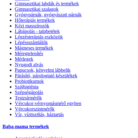
Gimnasztikai labdák és termékek
Gimnasztikai szalagok
Gyógypárnák, gyógyászati párnák
Hőterápiás termékek
Kézi masszírozók
Lábápolás - talpbetétek
Légzésterápiás eszközök
Lépéssszámlálók
Mágneses termékek
Méregtelenítés
Mérlegek
Nyugodt alvás
Papucsok, kényelmi lábbelik
Párásító, párologtató készülékek
Probiotikumok
Szájhigiénia
Szépségápolás
Testzsírmérők
Vércukor-vérnyomásmérő egyben
Vércukorszintmérők
Víz, víztisztítás, háztartás
Baba-mama termékek