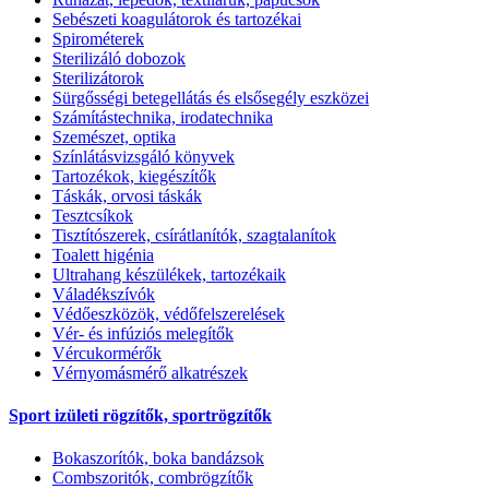
Sebészeti koagulátorok és tartozékai
Spirométerek
Sterilizáló dobozok
Sterilizátorok
Sürgősségi betegellátás és elsősegély eszközei
Számítástechnika, irodatechnika
Szemészet, optika
Színlátásvizsgáló könyvek
Tartozékok, kiegészítők
Táskák, orvosi táskák
Tesztcsíkok
Tisztítószerek, csírátlanítók, szagtalanítok
Toalett higénia
Ultrahang készülékek, tartozékaik
Váladékszívók
Védőeszközök, védőfelszerelések
Vér- és infúziós melegítők
Vércukormérők
Vérnyomásmérő alkatrészek
Sport izületi rögzítők, sportrögzítők
Bokaszorítók, boka bandázsok
Combszoritók, combrögzítők