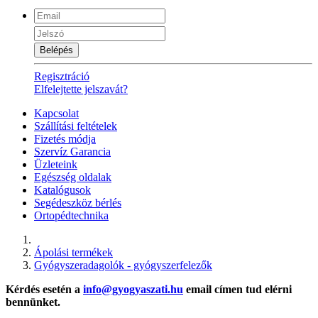
Belépés
Regisztráció
Elfelejtette jelszavát?
Kapcsolat
Szállítási feltételek
Fizetés módja
Szervíz Garancia
Üzleteink
Egészség oldalak
Katalógusok
Segédeszköz bérlés
Ortopédtechnika
Ápolási termékek
Gyógyszeradagolók - gyógyszerfelezők
Kérdés esetén a
info@gyogyaszati.hu
email címen tud elérni
bennünket.