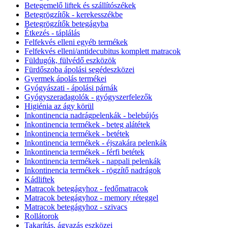
Betegemelő liftek és szállítószékek
Betegrögzítők - kerekesszékbe
Betegrögzítők betegágyba
Étkezés - táplálás
Felfekvés elleni egyéb termékek
Felfekvés elleni/antidecubitus komplett matracok
Füldugók, fülvédő eszközök
Fürdőszoba ápolási segédeszközei
Gyermek ápolás termékei
Gyógyászati - ápolási párnák
Gyógyszeradagolók - gyógyszerfelezők
Higiénia az ágy körül
Inkontinencia nadrágpelenkák - belebújós
Inkontinencia termékek - beteg alátétek
Inkontinencia termékek - betétek
Inkontinencia termékek - éjszakára pelenkák
Inkontinencia termékek - férfi betétek
Inkontinencia termékek - nappali pelenkák
Inkontinencia termékek - rögzítő nadrágok
Kádliftek
Matracok betegágyhoz - fedőmatracok
Matracok betegágyhoz - memory réteggel
Matracok betegágyhoz - szivacs
Rollátorok
Takarítás, ágyazás eszközei