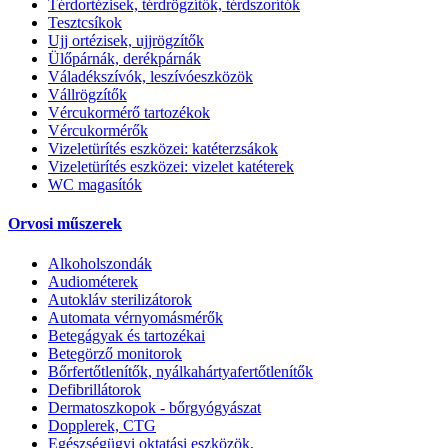
Térdortézisek, térdrögzítők, térdszorítók
Tesztcsíkok
Ujj ortézisek, ujjrögzítők
Ülőpárnák, derékpárnák
Váladékszívók, leszívóeszközök
Vállrögzítők
Vércukormérő tartozékok
Vércukormérők
Vizeletürítés eszközei: katéterzsákok
Vizeletürítés eszközei: vizelet katéterek
WC magasítók
Orvosi műszerek
Alkoholszondák
Audiométerek
Autokláv sterilizátorok
Automata vérnyomásmérők
Betegágyak és tartozékai
Betegörző monitorok
Bőrfertőtlenítők, nyálkahártyafertőtlenítők
Defibrillátorok
Dermatoszkopok - bőrgyógyászat
Dopplerek, CTG
Egészségügyi oktatási eszközök,