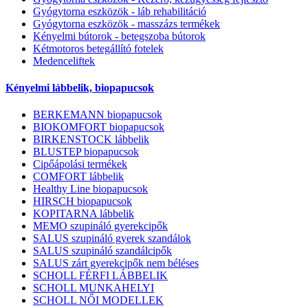
Gyógytorna eszközök - láb rehabilitáció
Gyógytorna eszközök - masszázs termékek
Kényelmi bútorok - betegszoba bútorok
Kétmotoros betegállító fotelek
Medenceliftek
Kényelmi lábbelik, biopapucsok
BERKEMANN biopapucsok
BIOKOMFORT biopapucsok
BIRKENSTOCK lábbelik
BLUSTEP biopapucsok
Cipőápolási termékek
COMFORT lábbelik
Healthy Line biopapucsok
HIRSCH biopapucsok
KOPITARNA lábbelik
MEMO szupináló gyerekcipők
SALUS szupináló gyerek szandálok
SALUS szupináló szandálcipők
SALUS zárt gyerekcipők nem béléses
SCHOLL FÉRFI LÁBBELIK
SCHOLL MUNKAHELYI
SCHOLL NŐI MODELLEK