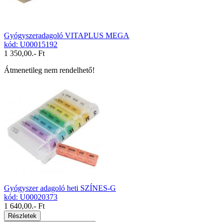
Gyógyszeradagoló VITAPLUS MEGA
kód: U00015192
1 350,00
.- Ft
Átmenetileg nem rendelhető!
Gyógyszer adagoló heti SZÍNES-G
kód: U00020373
1 640,00
.- Ft
Részletek