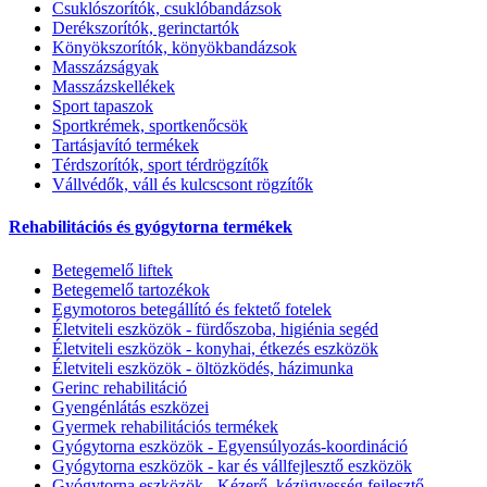
Csuklószorítók, csuklóbandázsok
Derékszorítók, gerinctartók
Könyökszorítók, könyökbandázsok
Masszázságyak
Masszázskellékek
Sport tapaszok
Sportkrémek, sportkenőcsök
Tartásjavító termékek
Térdszorítók, sport térdrögzítők
Vállvédők, váll és kulcscsont rögzítők
Rehabilitációs és gyógytorna termékek
Betegemelő liftek
Betegemelő tartozékok
Egymotoros betegállító és fektető fotelek
Életviteli eszközök - fürdőszoba, higiénia segéd
Életviteli eszközök - konyhai, étkezés eszközök
Életviteli eszközök - öltözködés, házimunka
Gerinc rehabilitáció
Gyengénlátás eszközei
Gyermek rehabilitációs termékek
Gyógytorna eszközök - Egyensúlyozás-koordináció
Gyógytorna eszközök - kar és vállfejlesztő eszközök
Gyógytorna eszközök - Kézerő, kézügyesség fejlesztő