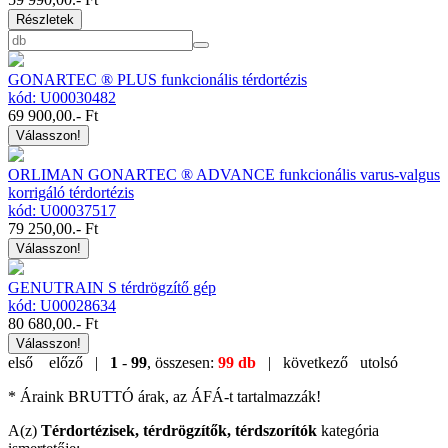
Részletek
GONARTEC ® PLUS funkcionális térdortézis
kód: U00030482
69 900,00
.- Ft
Válasszon!
ORLIMAN GONARTEC ® ADVANCE funkcionális varus-valgus
korrigáló térdortézis
kód: U00037517
79 250,00
.- Ft
Válasszon!
GENUTRAIN S térdrögzítő gép
kód: U00028634
80 680,00
.- Ft
Válasszon!
első
előző |
1
-
99
, összesen:
99 db
| következő
utolsó
* Áraink BRUTTÓ árak, az ÁFÁ-t tartalmazzák!
A(z)
Térdortézisek, térdrögzítők, térdszorítók
kategória