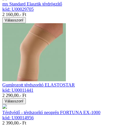
mx Standard Elasztik térdrögzítő
kód: U00029705
2 160,00
.- Ft
Válasszon!
Gumírozott térdszorító ELASTOSTAR
kód: U00011441
2 290,00
.- Ft
Válasszon!
Térdvédő - térdszorító neoprén FORTUNA EX-1000
kód: U00014956
2 390,00
.- Ft