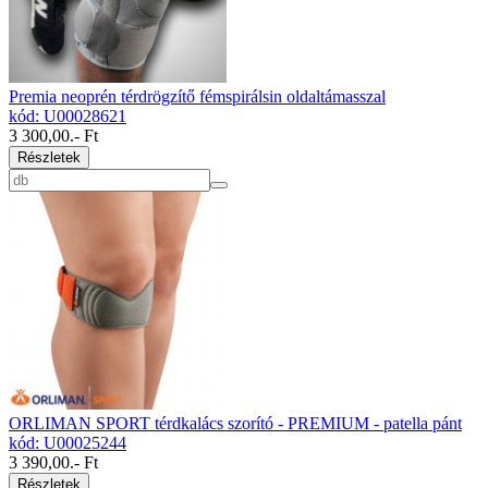
Premia neoprén térdrögzítő fémspirálsin oldaltámasszal
kód: U00028621
3 300,00
.- Ft
Részletek
ORLIMAN SPORT térdkalács szorító - PREMIUM - patella pánt
kód: U00025244
3 390,00
.- Ft
Részletek