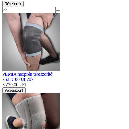
Részletek
PEMIA neoprén térdszorító
kód: U00028707
3 270,00
.- Ft
Válasszon!