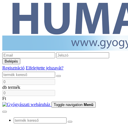
Belépés
Regisztráció
Elfelejtette jelszavát?
db termék
Ft
Toggle navigation
Menü