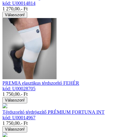
kód: U00014814
1 270,00
.- Ft
Válasszon!
PREMIA elasztikus térdszorító FEHÉR
kód: U00028705
1 750,00
.- Ft
Válasszon!
Térdszorító térdrögzítő PRÉMIUM FORTUNA INT
kód: U00014967
1 750,00
.- Ft
Válasszon!