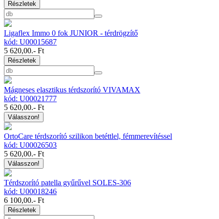
Részletek
Ligaflex Immo 0 fok JUNIOR - térdrögzítő
kód: U00015687
5 620,00
.- Ft
Részletek
Mágneses elasztikus térdszorító VIVAMAX
kód: U00021777
5 620,00
.- Ft
Válasszon!
OrtoCare térdszorító szilikon betéttlel, fémmerevítéssel
kód: U00026503
5 620,00
.- Ft
Válasszon!
Térdszorító patella gyűrűvel SOLES-306
kód: U00018246
6 100,00
.- Ft
Részletek