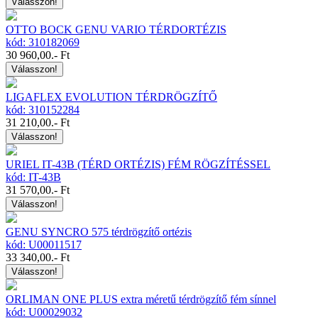
Válasszon!
OTTO BOCK GENU VARIO TÉRDORTÉZIS
kód: 310182069
30 960,00
.- Ft
Válasszon!
LIGAFLEX EVOLUTION TÉRDRÖGZÍTŐ
kód: 310152284
31 210,00
.- Ft
Válasszon!
URIEL IT-43B (TÉRD ORTÉZIS) FÉM RÖGZÍTÉSSEL
kód: IT-43B
31 570,00
.- Ft
Válasszon!
GENU SYNCRO 575 térdrögzítő ortézis
kód: U00011517
33 340,00
.- Ft
Válasszon!
ORLIMAN ONE PLUS extra méretű térdrögzítő fém sínnel
kód: U00029032