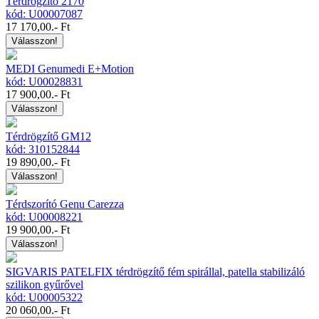
Térdrögzítő 2170
kód: U00007087
17 170,00
.- Ft
Válasszon!
MEDI Genumedi E+Motion
kód: U00028831
17 900,00
.- Ft
Válasszon!
Térdrögzítő GM12
kód: 310152844
19 890,00
.- Ft
Válasszon!
Térdszorító Genu Carezza
kód: U00008221
19 900,00
.- Ft
Válasszon!
SIGVARIS PATELFIX térdrögzítő fém spirállal, patella stabilizáló
szilikon gyűrővel
kód: U00005322
20 060,00
.- Ft