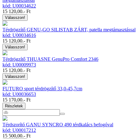
megtámasztással
kód: U00034622
15 120,00
.- Ft
Válasszon!
Térdrögzítő GENU-GO SILISTAB ZÁRT, patella megtámasztással
kód: U00034616
15 120,00
.- Ft
Válasszon!
Térdrögzítő THUASNE GenuPro Comfort 2346
kód: U00009973
15 120,00
.- Ft
Válasszon!
FUTURO sport térdrögzítő 33,0-45,7cm
kód: U00036653
15 170,00
.- Ft
Részletek
Térdszorító GANU SYNCRO 490 térdkalács befogóval
kód: U00017212
15 500,00
.- Ft