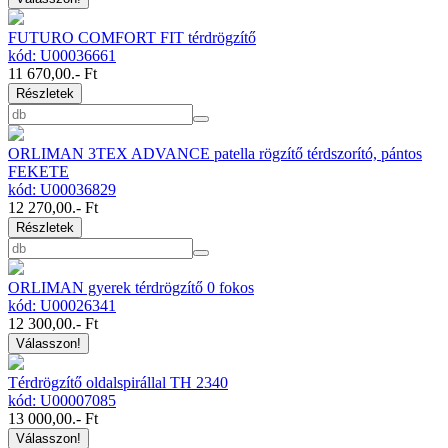
FUTURO COMFORT FIT térdrögzítő
kód: U00036661
11 670,00
.- Ft
Részletek
ORLIMAN 3TEX ADVANCE patella rögzítő térdszorító, pántos
FEKETE
kód: U00036829
12 270,00
.- Ft
Részletek
ORLIMAN gyerek térdrögzítő 0 fokos
kód: U00026341
12 300,00
.- Ft
Válasszon!
Térdrögzítő oldalspirállal TH 2340
kód: U00007085
13 000,00
.- Ft
Válasszon!