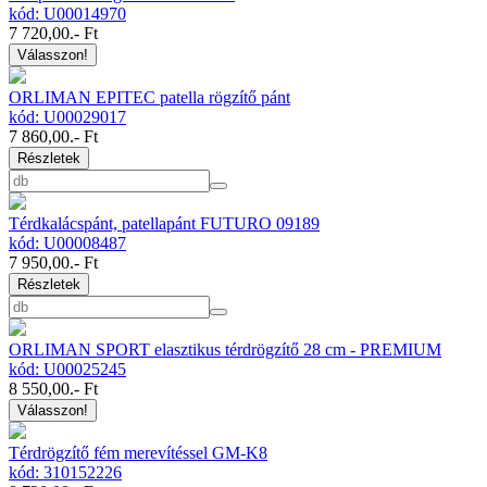
kód: U00014970
7 720,00
.- Ft
Válasszon!
ORLIMAN EPITEC patella rögzítő pánt
kód: U00029017
7 860,00
.- Ft
Részletek
Térdkalácspánt, patellapánt FUTURO 09189
kód: U00008487
7 950,00
.- Ft
Részletek
ORLIMAN SPORT elasztikus térdrögzítő 28 cm - PREMIUM
kód: U00025245
8 550,00
.- Ft
Válasszon!
Térdrögzítő fém merevítéssel GM-K8
kód: 310152226