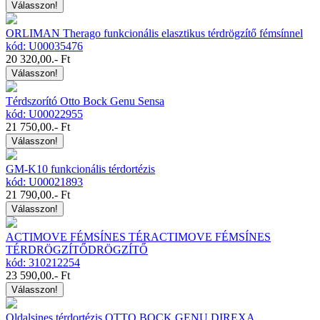
Válasszon!
ORLIMAN Therago funkcionális elasztikus térdrögzítő fémsínnel
kód: U00035476
20 320,00
.- Ft
Válasszon!
Térdszorító Otto Bock Genu Sensa
kód: U00022955
21 750,00
.- Ft
Válasszon!
GM-K10 funkcionális térdortézis
kód: U00021893
21 790,00
.- Ft
Válasszon!
ACTIMOVE FÉMSÍNES TÉRACTIMOVE FÉMSÍNES
TÉRDRÖGZÍTŐDRÖGZÍTŐ
kód: 310212254
23 590,00
.- Ft
Válasszon!
Oldalsines térdortézis OTTO BOCK GENU DIREXA