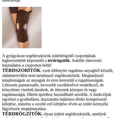
ismertetője:
A gyógyászat segédeszközök izületirögzítő csoportjának
legkeresettebb képviselői a
térdrögzítők
. Sokféle elnevezés
használatos a csoporton belül:
TÉRDSZORÍTÓK
: ezek többnyire rugalmas anyagból készült,
oldalmerevítést nem tartalmazó segédeszközök. Meghatározó
tulajdonságuk az anyaguk és ezen keresztül a rugalmasságuk.
Léteznek pamutosabb, kevesebb szorítóerővel rendelkező, de
kényelmes viseletű darabok, de léteznek közepes és nagy
rugalmasságú, főként sporthoz használható szorítók. A funkciójuk
egyrészt a gyulladásra, duzzanatra hajlamos térdre kompresszió
kifejtése, másrész a szorító erő kifejtése révén az izület környéki
lágyrészek megtámasztása.
TÉRDRÖGZÍTŐK
: olyan izületi segédeszközök, amelyek