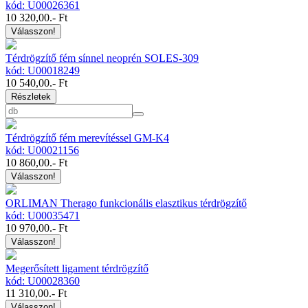
kód: U00026361
10 320,00
.- Ft
Válasszon!
Térdrögzítő fém sínnel neoprén SOLES-309
kód: U00018249
10 540,00
.- Ft
Részletek
Térdrögzítő fém merevítéssel GM-K4
kód: U00021156
10 860,00
.- Ft
Válasszon!
ORLIMAN Therago funkcionális elasztikus térdrögzítő
kód: U00035471
10 970,00
.- Ft
Válasszon!
Megerősített ligament térdrögzítő
kód: U00028360
11 310,00
.- Ft
Válasszon!