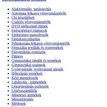
Alakformálás, tartásjavítás
Automata felkaros vérnyomásmérők
Chi készülékek
Csuklós vérnyomásmérők
DVD tájékoztató filmek
Egészségügyi matracok
Elektromos masszírozók
Fájdalomcsillapítás
Félautomata felkaros vérnyomásmérők
Fémszálas textíliák és reztermékek
Fényterápiás eszközök
Fittness
Gimnasztikai labdák és termékek
Gimnasztikai szalagok
Gyógypárnák, gyógyászati párnák
Hőterápiás termékek
Kézi masszírozók
Lábápolás - talpbetétek
Légzésterápiás eszközök
Lépéssszámlálók
Mágneses termékek
Méregtelenítés
Mérlegek