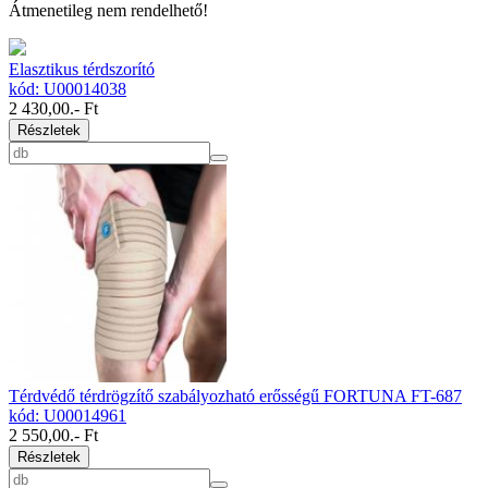
Átmenetileg nem rendelhető!
Elasztikus térdszorító
kód: U00014038
2 430,00
.- Ft
Részletek
Térdvédő térdrögzítő szabályozható erősségű FORTUNA FT-687
kód: U00014961
2 550,00
.- Ft
Részletek