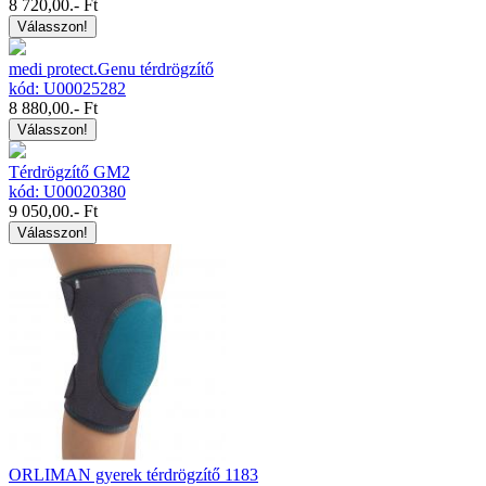
8 720,00
.- Ft
Válasszon!
medi protect.Genu térdrögzítő
kód: U00025282
8 880,00
.- Ft
Válasszon!
Térdrögzítő GM2
kód: U00020380
9 050,00
.- Ft
Válasszon!
ORLIMAN gyerek térdrögzítő 1183