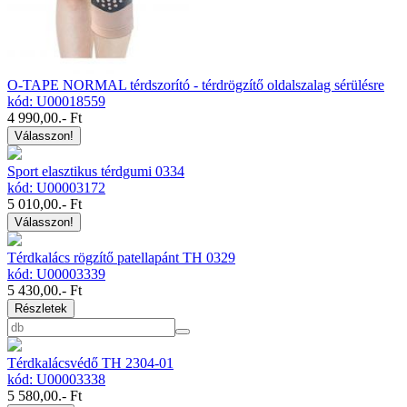
O-TAPE NORMAL térdszorító - térdrögzítő oldalszalag sérülésre
kód: U00018559
4 990,00
.- Ft
Válasszon!
Sport elasztikus térdgumi 0334
kód: U00003172
5 010,00
.- Ft
Válasszon!
Térdkalács rögzítő patellapánt TH 0329
kód: U00003339
5 430,00
.- Ft
Részletek
Térdkalácsvédő TH 2304-01
kód: U00003338
5 580,00
.- Ft