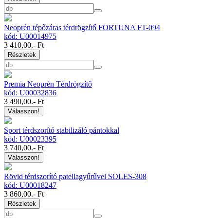
Neoprén tépőzáras térdrögzítő FORTUNA FT-094
kód: U00014975
3 410,00
.- Ft
Részletek
Premia Neoprén Térdrögzítő
kód: U00032836
3 490,00
.- Ft
Válasszon!
Sport térdszorító stabilizáló pántokkal
kód: U00023395
3 740,00
.- Ft
Válasszon!
Rövid térdszorító patellagyűrűvel SOLES-308
kód: U00018247
3 860,00
.- Ft
Részletek