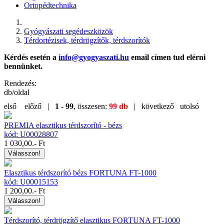
Ortopédtechnika
Gyógyászati segédeszközök
Térdortézisek, térdrögzítők, térdszorítók
Kérdés esetén a
info@gyogyaszati.hu
email címen tud elérni
bennünket.
Rendezés:
db/oldal
első
előző |
1
-
99
, összesen:
99 db
| következő
utolsó
PREMIA elasztikus térdszorító - bézs
kód: U00028807
1 030,00
.- Ft
Válasszon!
Elasztikus térdszorító bézs FORTUNA FT-1000
kód: U00015153
1 200,00
.- Ft
Válasszon!
Térdszorító, térdrögzítő elasztikus FORTUNA FT-1000