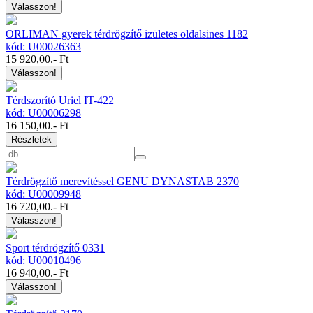
Válasszon!
ORLIMAN gyerek térdrögzítő izületes oldalsines 1182
kód: U00026363
15 920,00
.- Ft
Válasszon!
Térdszorító Uriel IT-422
kód: U00006298
16 150,00
.- Ft
Részletek
Térdrögzítő merevítéssel GENU DYNASTAB 2370
kód: U00009948
16 720,00
.- Ft
Válasszon!
Sport térdrögzítő 0331
kód: U00010496
16 940,00
.- Ft
Válasszon!