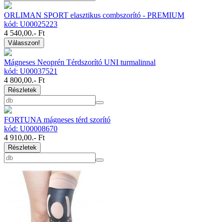
ORLIMAN SPORT elasztikus combszorító - PREMIUM
kód: U00025223
4 540,00
.- Ft
Válasszon!
Mágneses Neoprén Térdszorító UNI turmalinnal
kód: U00037521
4 800,00
.- Ft
Részletek
FORTUNA mágneses térd szorító
kód: U00008670
4 910,00
.- Ft
Részletek