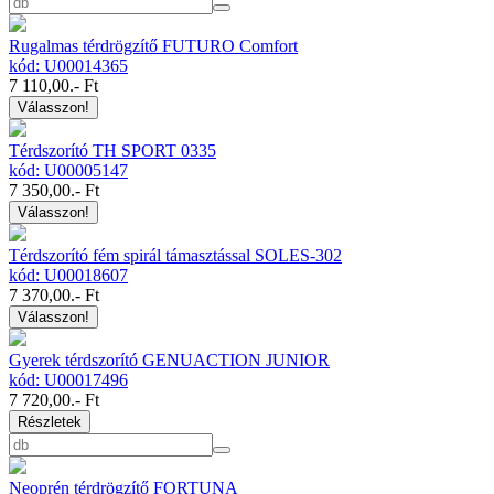
Rugalmas térdrögzítő FUTURO Comfort
kód: U00014365
7 110,00
.- Ft
Válasszon!
Térdszorító TH SPORT 0335
kód: U00005147
7 350,00
.- Ft
Válasszon!
Térdszorító fém spirál támasztással SOLES-302
kód: U00018607
7 370,00
.- Ft
Válasszon!
Gyerek térdszorító GENUACTION JUNIOR
kód: U00017496
7 720,00
.- Ft
Részletek
Neoprén térdrögzítő FORTUNA