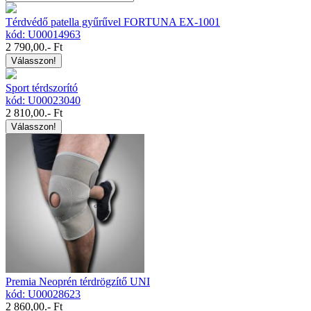
Térdvédő patella gyűrűvel FORTUNA EX-1001
kód: U00014963
2 790,00
.- Ft
Válasszon!
Sport térdszorító
kód: U00023040
2 810,00
.- Ft
Válasszon!
Premia Neoprén térdrögzítő UNI
kód: U00028623
2 860,00
.- Ft