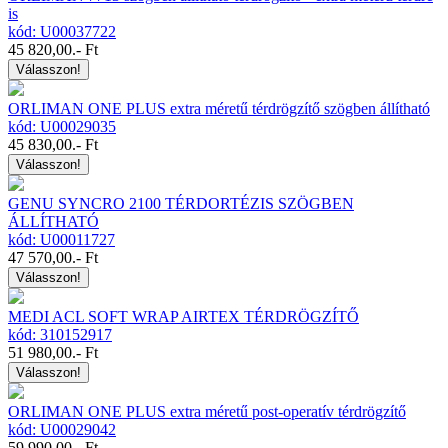
is
kód: U00037722
45 820,00
.- Ft
Válasszon!
ORLIMAN ONE PLUS extra méretű térdrögzítő szögben állítható
kód: U00029035
45 830,00
.- Ft
Válasszon!
GENU SYNCRO 2100 TÉRDORTÉZIS SZÖGBEN
ÁLLÍTHATÓ
kód: U00011727
47 570,00
.- Ft
Válasszon!
MEDI ACL SOFT WRAP AIRTEX TÉRDRÖGZÍTŐ
kód: 310152917
51 980,00
.- Ft
Válasszon!
ORLIMAN ONE PLUS extra méretű post-operatív térdrögzítő
kód: U00029042
59 990,00
.- Ft