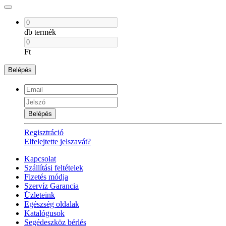
db termék
Ft
Belépés
Belépés
Regisztráció
Elfelejtette jelszavát?
Kapcsolat
Szállítási feltételek
Fizetés módja
Szervíz Garancia
Üzleteink
Egészség oldalak
Katalógusok
Segédeszköz bérlés