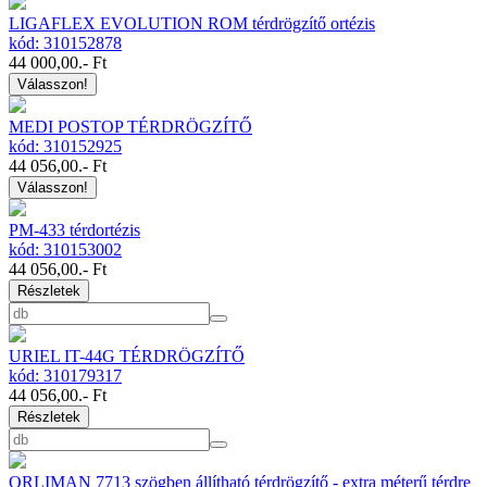
LIGAFLEX EVOLUTION ROM térdrögzítő ortézis
kód: 310152878
44 000,00
.- Ft
Válasszon!
MEDI POSTOP TÉRDRÖGZÍTŐ
kód: 310152925
44 056,00
.- Ft
Válasszon!
PM-433 térdortézis
kód: 310153002
44 056,00
.- Ft
Részletek
URIEL IT-44G TÉRDRÖGZÍTŐ
kód: 310179317
44 056,00
.- Ft
Részletek
ORLIMAN 7713 szögben állítható térdrögzítő - extra méterű térdre