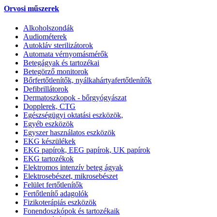
Orvosi műszerek
Alkoholszondák
Audiométerek
Autokláv sterilizátorok
Automata vérnyomásmérők
Betegágyak és tartozékai
Betegörző monitorok
Bőrfertőtlenítők, nyálkahártyafertőtlenítők
Defibrillátorok
Dermatoszkopok - bőrgyógyászat
Dopplerek, CTG
Egészségügyi oktatási eszközök,
Egyéb eszközök
Egyszer használatos eszközök
EKG készülékek
EKG papírok, EEG papírok, UK papírok
EKG tartozékok
Elektromos intenzív beteg ágyak
Elektrosebészet, mikrosebészet
Felület fertőtlenítők
Fertőtlenítő adagolók
Fizikoterápiás eszközök
Fonendoszkópok és tartozékaik