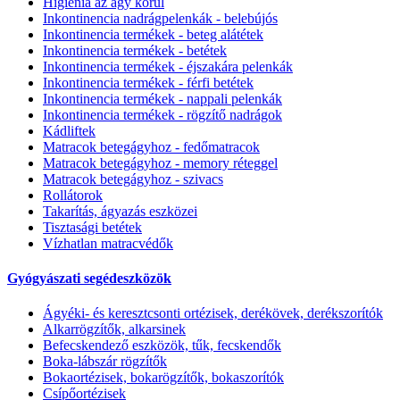
Higiénia az ágy körül
Inkontinencia nadrágpelenkák - belebújós
Inkontinencia termékek - beteg alátétek
Inkontinencia termékek - betétek
Inkontinencia termékek - éjszakára pelenkák
Inkontinencia termékek - férfi betétek
Inkontinencia termékek - nappali pelenkák
Inkontinencia termékek - rögzítő nadrágok
Kádliftek
Matracok betegágyhoz - fedőmatracok
Matracok betegágyhoz - memory réteggel
Matracok betegágyhoz - szivacs
Rollátorok
Takarítás, ágyazás eszközei
Tisztasági betétek
Vízhatlan matracvédők
Gyógyászati segédeszközök
Ágyéki- és keresztcsonti ortézisek, derékövek, derékszorítók
Alkarrögzítők, alkarsinek
Befecskendező eszközök, tűk, fecskendők
Boka-lábszár rögzítők
Bokaortézisek, bokarögzítők, bokaszorítók
Csípőortézisek