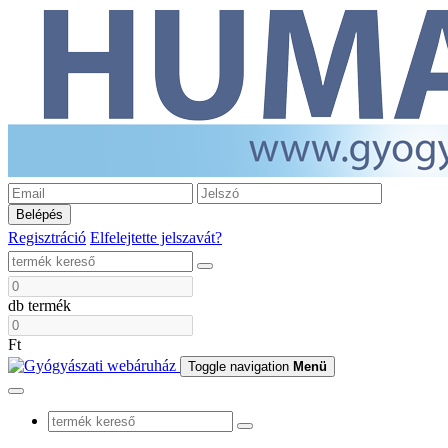
Belépés
Regisztráció
Elfelejtette jelszavát?
db termék
Ft
Toggle navigation
Menü