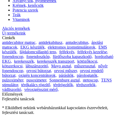
Ásványi sók, nyomelemek
Krémek, kenőcsök
Potencia szerek
Teák
Vitaminok
Akciós termékek
Új termékeink
Cimkék
antidecubitor matrac,
antidekubitusz,
antudecubitus,
ápolási
matracok,
EKG készülék,
elektromos izomstimulátorok,
EMS
készülék,
fájdalomcsillapitó tens,
felfekvés,
felfekvés kezelése,
fonendoscop,
fonendoszkóp,
fürdőszoba kapaszkodó,
hordozható
EKG,
kerekesszék,
kerekesszék transzport,
kötözőkocsi,
kötszerkocsi,
lábszárszoritó,
Mayo asztal,
műszerasztal,
nővér
fonendoscop,
orvosi bútorzat,
orvosi műszer,
orvosi rendelő
bútorzat,
oxigén koncentrátorok,
párásítók,
párologtatók,
pulzoximéter,
pusoximeter,
Sonnenburg asztal,
stetoscop,
TENS
stimulátor,
térdkalács rögzítő,
térdrögzítők,
térdszorítók,
vádliszorító,
véroxigénszint mérő,
Előzmények
Fejlesztési tanácsok
* Elküldheti nekünk webáruházunkkal kapcsolatos észrevételeit,
fejlesztési tanácsait.