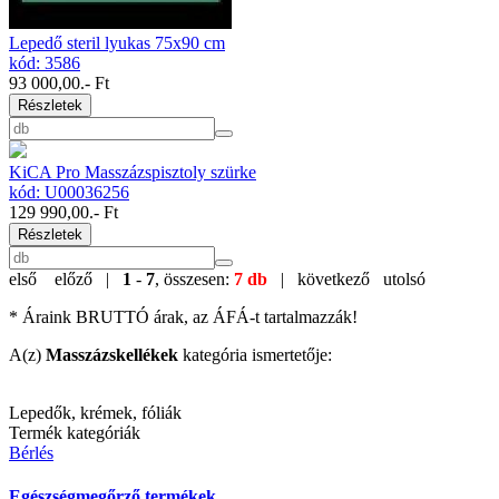
Lepedő steril lyukas 75x90 cm
kód: 3586
93 000,00
.- Ft
Részletek
KiCA Pro Masszázspisztoly szürke
kód: U00036256
129 990,00
.- Ft
Részletek
első
előző |
1
-
7
, összesen:
7 db
| következő
utolsó
* Áraink BRUTTÓ árak, az ÁFÁ-t tartalmazzák!
A(z)
Masszázskellékek
kategória ismertetője:
Lepedők, krémek, fóliák
Termék kategóriák
Bérlés
Egészségmegőrző termékek