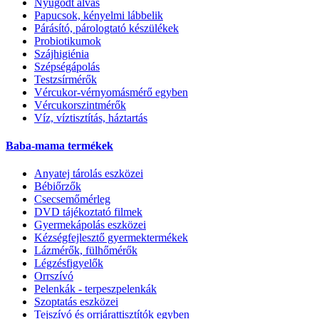
Nyugodt alvás
Papucsok, kényelmi lábbelik
Párásító, párologtató készülékek
Probiotikumok
Szájhigiénia
Szépségápolás
Testzsírmérők
Vércukor-vérnyomásmérő egyben
Vércukorszintmérők
Víz, víztisztítás, háztartás
Baba-mama termékek
Anyatej tárolás eszközei
Bébiőrzők
Csecsemőmérleg
DVD tájékoztató filmek
Gyermekápolás eszközei
Kézségfejlesztő gyermektermékek
Lázmérők, fülhőmérők
Légzésfigyelők
Orrszívó
Pelenkák - terpeszpelenkák
Szoptatás eszközei
Tejszívó és orrjárattisztítók egyben