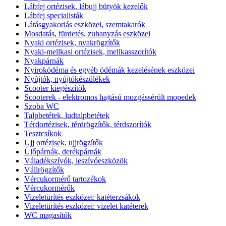
Lábfej ortézisek, lábujj bütyök kezelők
Lábfej specialisták
Látásgyakorlás eszközei, szemtakarók
Mosdatás, fürdetés, zuhanyzás eszközei
Nyaki ortézisek, nyakrögzítők
Nyaki-mellkasi ortézisek, mellkasszorítók
Nyakpárnák
Nyiroködéma és egyéb ödémák kezelésének eszközei
Nyújtók, nyújtókészülékek
Scooter kiegészítők
Scooterek - elektromos hajtású mozgássérült mopedek
Szoba WC
Talpbetétek, ludtalpbetétek
Térdortézisek, térdrögzítők, térdszorítók
Tesztcsíkok
Ujj ortézisek, ujjrögzítők
Ülőpárnák, derékpárnák
Váladékszívók, leszívóeszközök
Vállrögzítők
Vércukormérő tartozékok
Vércukormérők
Vizeletürítés eszközei: katéterzsákok
Vizeletürítés eszközei: vizelet katéterek
WC magasítók