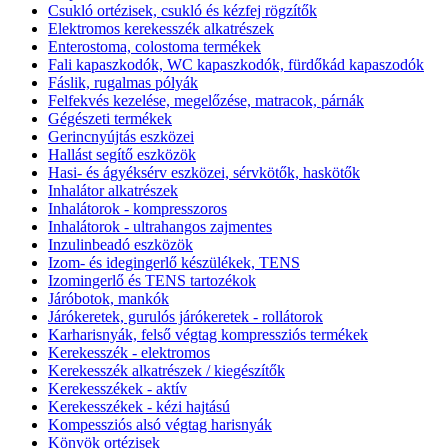
Csukló ortézisek, csukló és kézfej rögzítők
Elektromos kerekesszék alkatrészek
Enterostoma, colostoma termékek
Fali kapaszkodók, WC kapaszkodók, fürdőkád kapaszodók
Fáslik, rugalmas pólyák
Felfekvés kezelése, megelőzése, matracok, párnák
Gégészeti termékek
Gerincnyújtás eszközei
Hallást segítő eszközök
Hasi- és ágyéksérv eszközei, sérvkötők, haskötők
Inhalátor alkatrészek
Inhalátorok - kompresszoros
Inhalátorok - ultrahangos zajmentes
Inzulinbeadó eszközök
Izom- és idegingerlő készülékek, TENS
Izomingerlő és TENS tartozékok
Járóbotok, mankók
Járókeretek, gurulós járókeretek - rollátorok
Karharisnyák, felső végtag kompressziós termékek
Kerekesszék - elektromos
Kerekesszék alkatrészek / kiegészítők
Kerekesszékek - aktív
Kerekesszékek - kézi hajtású
Kompessziós alsó végtag harisnyák
Könyök ortézisek