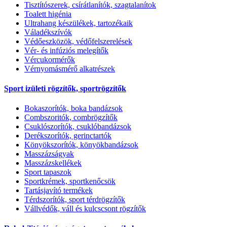
Tisztítószerek, csírátlanítók, szagtalanítok
Toalett higénia
Ultrahang készülékek, tartozékaik
Váladékszívók
Védőeszközök, védőfelszerelések
Vér- és infúziós melegítők
Vércukormérők
Vérnyomásmérő alkatrészek
Sport izületi rögzítők, sportrögzítők
Bokaszorítók, boka bandázsok
Combszoritók, combrögzítők
Csuklószorítók, csuklóbandázsok
Derékszorítók, gerinctartók
Könyökszorítók, könyökbandázsok
Masszázságyak
Masszázskellékek
Sport tapaszok
Sportkrémek, sportkenőcsök
Tartásjavító termékek
Térdszorítók, sport térdrögzítők
Vállvédők, váll és kulcscsont rögzítők