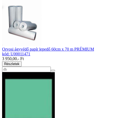
Orvosi ágyvédő papír lepedő 60cm x 70 m PRÉMIUM
kód: U00011471
3 950,00
.- Ft
Részletek