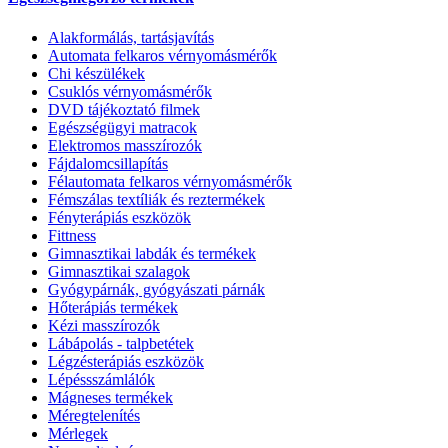
Alakformálás, tartásjavítás
Automata felkaros vérnyomásmérők
Chi készülékek
Csuklós vérnyomásmérők
DVD tájékoztató filmek
Egészségügyi matracok
Elektromos masszírozók
Fájdalomcsillapítás
Félautomata felkaros vérnyomásmérők
Fémszálas textíliák és reztermékek
Fényterápiás eszközök
Fittness
Gimnasztikai labdák és termékek
Gimnasztikai szalagok
Gyógypárnák, gyógyászati párnák
Hőterápiás termékek
Kézi masszírozók
Lábápolás - talpbetétek
Légzésterápiás eszközök
Lépéssszámlálók
Mágneses termékek
Méregtelenítés
Mérlegek