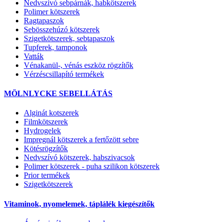
Nedvszívó sebpárnák, habkötszerek
Polimer kötszerek
Ragtapaszok
Sebösszehúzó kötszerek
Szigetkötszerek, sebtapaszok
Tupferek, tamponok
Vatták
Vénakanül-, vénás eszköz rögzítők
Vérzéscsillapító termékek
MÖLNLYCKE SEBELLÁTÁS
Alginát kotszerek
Filmkötszerek
Hydrogelek
Impregnál kötszerek a fertőzött sebre
Kötésrögzítők
Nedvszívó kötszerek, habszivacsok
Polimer kötszerek - puha szilikon kötszerek
Prior termékek
Szigetkötszerek
Vitaminok, nyomelemek, táplálék kiegészítők