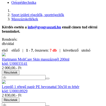
Ortopédtechnika
Sport izületi rögzítők, sportrögzítők
Masszázskellékek
Kérdés esetén a
info@gyogyaszati.hu
email címen tud elérni
bennünket.
Rendezés:
db/oldal
első
előző |
1
-
7
, összesen:
7 db
| következő
utolsó
Hartmann MoliCare Skin masszázsgél 200ml
kód: U00033141
2 000,00
.- Ft
Részletek
Lepedő 1 rétegű papír PE bevonattal 50x50 m fehér
kód: U00018929
2 830,00
.- Ft
Részletek