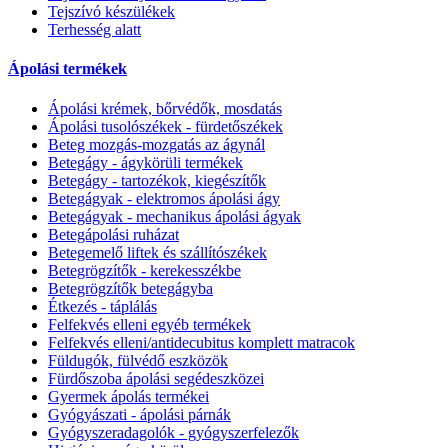
Tejszívó készülékek
Terhesség alatt
Ápolási termékek
Ápolási krémek, bőrvédők, mosdatás
Ápolási tusolószékek - fürdetőszékek
Beteg mozgás-mozgatás az ágynál
Betegágy - ágykörüli termékek
Betegágy - tartozékok, kiegészítők
Betegágyak - elektromos ápolási ágy
Betegágyak - mechanikus ápolási ágyak
Betegápolási ruházat
Betegemelő liftek és szállítószékek
Betegrögzítők - kerekesszékbe
Betegrögzítők betegágyba
Étkezés - táplálás
Felfekvés elleni egyéb termékek
Felfekvés elleni/antidecubitus komplett matracok
Füldugók, fülvédő eszközök
Fürdőszoba ápolási segédeszközei
Gyermek ápolás termékei
Gyógyászati - ápolási párnák
Gyógyszeradagolók - gyógyszerfelezők