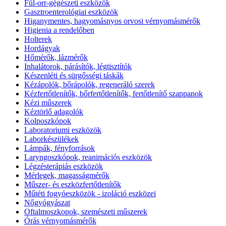
Fül-orr-gégészeti eszközök
Gasztroenterológiai eszközök
Higanymentes, hagyomásnyos orvosi vérnyomásmérők
Higienia a rendelőben
Holterek
Hordágyak
Hőmérők, lázmérők
Inhalátorok, párásítók, légtisztítók
Készenléti és sürgősségi táskák
Kézápolók, bőrápolók, regeneráló szerek
Kézfertőtlenítők, bőrfertőtlenítők, fertőtlenítő szappanok
Kézi műszerek
Kéztörlő adagolók
Kolposzkópok
Laboratoriumi eszközök
Laborkészülékek
Lámpák, fényforrások
Laryngoszkópok, reanimációs eszközök
Légzésterápiás eszközök
Mérlegek, magasságmérők
Műszer- és eszközfertőtlenítők
Műtéti fogyóeszközök - izoláció eszközei
Nőgyógyászat
Oftalmoszkopok, szemészeti műszerek
Órás vérnyomásmérők