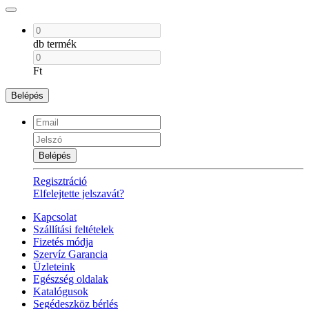
db termék
Ft
Belépés
Belépés
Regisztráció
Elfelejtette jelszavát?
Kapcsolat
Szállítási feltételek
Fizetés módja
Szervíz Garancia
Üzleteink
Egészség oldalak
Katalógusok
Segédeszköz bérlés