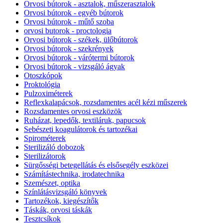
Orvosi bútorok - asztalok, műszerasztalok
Orvosi bútorok - egyéb bútorok
Orvosi bútorok - műtő szoba
orvosi butorok - proctologia
Orvosi bútorok - székek, ülőbútorok
Orvosi bútorok - szekrények
Orvosi bútorok - várótermi bútorok
Orvosi bútorok - vizsgáló ágyak
Otoszkópok
Proktológia
Pulzoximéterek
Reflexkalapácsok, rozsdamentes acél kézi műszerek
Rozsdamentes orvosi eszközök
Ruházat, lepedők, textiláruk, papucsok
Sebészeti koagulátorok és tartozékai
Spirométerek
Sterilizáló dobozok
Sterilizátorok
Sürgősségi betegellátás és elsősegély eszközei
Számítástechnika, irodatechnika
Szemészet, optika
Színlátásvizsgáló könyvek
Tartozékok, kiegészítők
Táskák, orvosi táskák
Tesztcsíkok