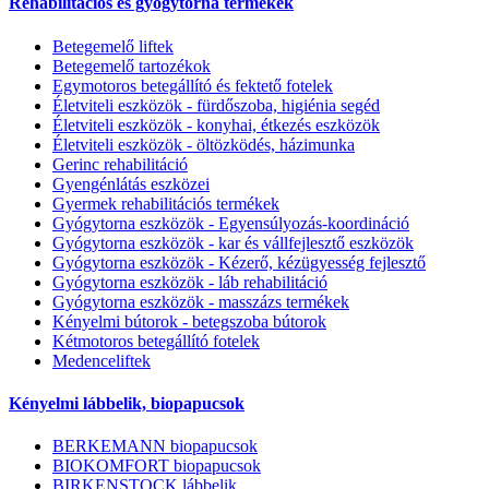
Rehabilitációs és gyógytorna termékek
Betegemelő liftek
Betegemelő tartozékok
Egymotoros betegállító és fektető fotelek
Életviteli eszközök - fürdőszoba, higiénia segéd
Életviteli eszközök - konyhai, étkezés eszközök
Életviteli eszközök - öltözködés, házimunka
Gerinc rehabilitáció
Gyengénlátás eszközei
Gyermek rehabilitációs termékek
Gyógytorna eszközök - Egyensúlyozás-koordináció
Gyógytorna eszközök - kar és vállfejlesztő eszközök
Gyógytorna eszközök - Kézerő, kézügyesség fejlesztő
Gyógytorna eszközök - láb rehabilitáció
Gyógytorna eszközök - masszázs termékek
Kényelmi bútorok - betegszoba bútorok
Kétmotoros betegállító fotelek
Medenceliftek
Kényelmi lábbelik, biopapucsok
BERKEMANN biopapucsok
BIOKOMFORT biopapucsok
BIRKENSTOCK lábbelik