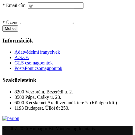
*
Email cím:
*
Üzenet:
Mehet
Információk
Adatvédelmi irányelvek
Á.Sz.F.
GLS csomagpontok
PostaPont csomagpontok
Szaküzleteink
8200 Veszprém, Bezerédi u. 2.
8500 Pápa, Csáky u. 23.
6000 Kecskemét Aradi vértanúk tere 5. (Röntgen kft.)
1193 Budapest, Üllői út 250.
© 2007-2026 Humagor Bt. Minden jog fenntartva.