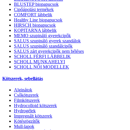
BLUSTEP biopapucsok
Cipőápolási termékek
COMFORT lábbelik
Healthy Line biopapucsok
HIRSCH biopapucsok
KOPITARNA lábbelik
MEMO szupináló gyerekcipők
SALUS szupináló gyerek szandálok
SALUS szupináló szandálcipők
SALUS zárt gyerekcipők nem béléses
SCHOLL FÉRFI LÁBBELIK
SCHOLL MUNKAHELYI
SCHOLL NŐI MODELLEK
Kötszerek, sebellátás
Alginátok
Csőkötszerek
Filmkötszerek
Hydrocolloid kötszerek
Hydrogélek
Impregnált kötszerek
Kötésrögzítők
Mull-lapok