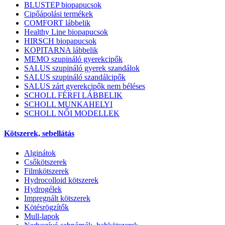
BLUSTEP biopapucsok
Cipőápolási termékek
COMFORT lábbelik
Healthy Line biopapucsok
HIRSCH biopapucsok
KOPITARNA lábbelik
MEMO szupináló gyerekcipők
SALUS szupináló gyerek szandálok
SALUS szupináló szandálcipők
SALUS zárt gyerekcipők nem béléses
SCHOLL FÉRFI LÁBBELIK
SCHOLL MUNKAHELYI
SCHOLL NŐI MODELLEK
Kötszerek, sebellátás
Alginátok
Csőkötszerek
Filmkötszerek
Hydrocolloid kötszerek
Hydrogélek
Impregnált kötszerek
Kötésrögzítők
Mull-lapok