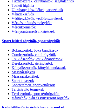
Tisztítószerek, csírátlanítók, szagtalanítok
Toalett higénia
Ultrahang készülékek, tartozékaik
Váladékszívók
Védőeszközök, védőfelszerelések
Vér- és infúziós melegítők
Vércukormérők
Vérnyomásmérő alkatrészek
Sport izületi rögzítők, sportrögzítők
Bokaszorítók, boka bandázsok
Combszoritók, combrögzítők
Csuklószorítók, csuklóbandázsok
Derékszorítók, gerinctartók
Könyökszorítók, könyökbandázsok
Masszázságyak
Masszázskellékek
Sport tapaszok
Sportkrémek, sportkenőcsök
Tartásjavító termékek
Térdszorítók, sport térdrögzítők
Vállvédők, váll és kulcscsont rögzítők
Rehabilitációs és gyógytorna termékek