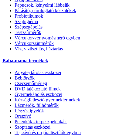
Papucsok, kényelmi lábbelik
Párásító, párologtató készülékek
Probiotikumok
Szájhigiénia
Szépségápolás
Testzsírmérők
Vércukor-vérnyomásmérő egyben
Vércukorszintmérők
Víz, víztisztítás, háztartás
Baba-mama termékek
Anyatej tárolás eszközei
Bébiőrzők
Csecsemőmérleg
DVD tájékoztató filmek
Gyermekápolás eszközei
Kézségfejlesztő gyermektermékek
Lázmérők, fülhőmérők
Légzésfigyelők
Orrszívó
Pelenkák - terpeszpelenkák
Szoptatás eszközei
Tejszívó és orrjárattisztítók egyben