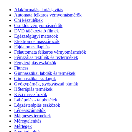
Alakformálás, tartásjavítás
Automata felkaros vérnyomásmérők
Chi készülékek
Csuklós vérnyomásmérők
DVD tájékoztató filmek
Egészségügyi matracok
Elektromos masszírozók
Fájdalomcsillapítás
Félautomata felkaros vérnyomásmérők
Fémszálas textíliák és reztermékek
Fényterápiás eszközök
Fittness
Gimnasztikai labdák és termékek
Gimnasztikai szalagok
Gyógypárnák, gyógyászati párnák
Hőterápiás termékek
Kézi masszírozók
Lábápolás - talpbetétek
Légzésterápiás eszközök
Lépéssszámlálók
Mágneses termékek
Méregtelenítés
Mérlegek
Nyugodt alvás