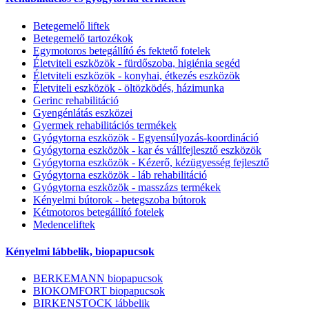
Betegemelő liftek
Betegemelő tartozékok
Egymotoros betegállító és fektető fotelek
Életviteli eszközök - fürdőszoba, higiénia segéd
Életviteli eszközök - konyhai, étkezés eszközök
Életviteli eszközök - öltözködés, házimunka
Gerinc rehabilitáció
Gyengénlátás eszközei
Gyermek rehabilitációs termékek
Gyógytorna eszközök - Egyensúlyozás-koordináció
Gyógytorna eszközök - kar és vállfejlesztő eszközök
Gyógytorna eszközök - Kézerő, kézügyesség fejlesztő
Gyógytorna eszközök - láb rehabilitáció
Gyógytorna eszközök - masszázs termékek
Kényelmi bútorok - betegszoba bútorok
Kétmotoros betegállító fotelek
Medenceliftek
Kényelmi lábbelik, biopapucsok
BERKEMANN biopapucsok
BIOKOMFORT biopapucsok
BIRKENSTOCK lábbelik