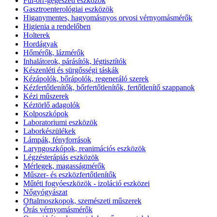
Fül-orr-gégészeti eszközök
Gasztroenterológiai eszközök
Higanymentes, hagyomásnyos orvosi vérnyomásmérők
Higienia a rendelőben
Holterek
Hordágyak
Hőmérők, lázmérők
Inhalátorok, párásítók, légtisztítók
Készenléti és sürgősségi táskák
Kézápolók, bőrápolók, regeneráló szerek
Kézfertőtlenítők, bőrfertőtlenítők, fertőtlenítő szappanok
Kézi műszerek
Kéztörlő adagolók
Kolposzkópok
Laboratoriumi eszközök
Laborkészülékek
Lámpák, fényforrások
Laryngoszkópok, reanimációs eszközök
Légzésterápiás eszközök
Mérlegek, magasságmérők
Műszer- és eszközfertőtlenítők
Műtéti fogyóeszközök - izoláció eszközei
Nőgyógyászat
Oftalmoszkopok, szemészeti műszerek
Órás vérnyomásmérők