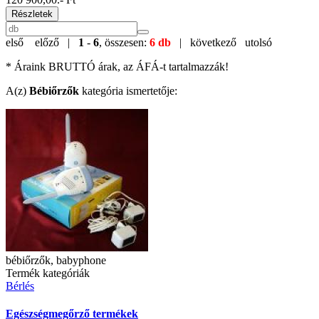
Részletek
első
előző |
1
-
6
, összesen:
6 db
| következő
utolsó
* Áraink BRUTTÓ árak, az ÁFÁ-t tartalmazzák!
A(z)
Bébiőrzők
kategória ismertetője:
bébiőrzők, babyphone
Termék kategóriák
Bérlés
Egészségmegőrző termékek