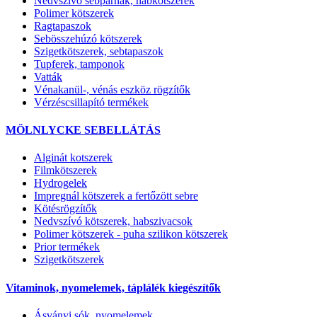
Nedvszívó sebpárnák, habkötszerek
Polimer kötszerek
Ragtapaszok
Sebösszehúzó kötszerek
Szigetkötszerek, sebtapaszok
Tupferek, tamponok
Vatták
Vénakanül-, vénás eszköz rögzítők
Vérzéscsillapító termékek
MÖLNLYCKE SEBELLÁTÁS
Alginát kotszerek
Filmkötszerek
Hydrogelek
Impregnál kötszerek a fertőzött sebre
Kötésrögzítők
Nedvszívó kötszerek, habszivacsok
Polimer kötszerek - puha szilikon kötszerek
Prior termékek
Szigetkötszerek
Vitaminok, nyomelemek, táplálék kiegészítők
Ásványi sók, nyomelemek