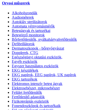
Orvosi műszerek
Alkoholszondák
Audiométerek
Autokláv sterilizátorok
Automata vérnyomásmérők
Betegágyak és tartozékai
Betegörző monitorok
Bőrfertőtlenítők, nyálkahártyafertőtlenítők
Defibrillátorok
Dermatoszkopok - bőrgyógyászat
Dopplerek, CTG
Egészségügyi oktatási eszközök,
Egyéb eszközök
Egyszer használatos eszközök
EKG készülékek
EKG papírok, EEG papírok, UK papírok
EKG tartozékok
Elektromos intenzív beteg ágyak
Elektrosebészet, mikrosebészet
Felület fertőtlenítők
Fertőtlenítő adagolók
Fizikoterápiás eszközök
Fonendoszkópok és tartozékaik