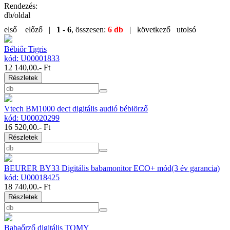
Rendezés:
db/oldal
első
előző |
1
-
6
, összesen:
6 db
| következő
utolsó
Bébiőr Tigris
kód: U00001833
12 140,00
.- Ft
Részletek
Vtech BM1000 dect digitális audió bébiörző
kód: U00020299
16 520,00
.- Ft
Részletek
BEURER BY33 Digitális babamonitor ECO+ mód(3 év garancia)
kód: U00018425
18 740,00
.- Ft
Részletek
Babaőrző digitális TOMY