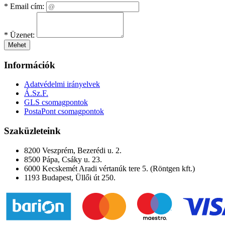
*
Email cím:
*
Üzenet:
Mehet
Információk
Adatvédelmi irányelvek
Á.Sz.F.
GLS csomagpontok
PostaPont csomagpontok
Szaküzleteink
8200 Veszprém, Bezerédi u. 2.
8500 Pápa, Csáky u. 23.
6000 Kecskemét Aradi vértanúk tere 5. (Röntgen kft.)
1193 Budapest, Üllői út 250.