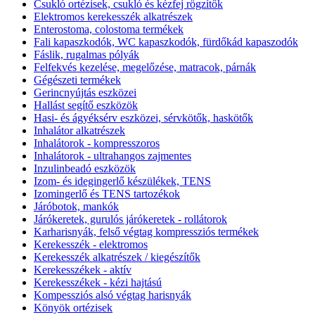
Csukló ortézisek, csukló és kézfej rögzítők
Elektromos kerekesszék alkatrészek
Enterostoma, colostoma termékek
Fali kapaszkodók, WC kapaszkodók, fürdőkád kapaszodók
Fáslik, rugalmas pólyák
Felfekvés kezelése, megelőzése, matracok, párnák
Gégészeti termékek
Gerincnyújtás eszközei
Hallást segítő eszközök
Hasi- és ágyéksérv eszközei, sérvkötők, haskötők
Inhalátor alkatrészek
Inhalátorok - kompresszoros
Inhalátorok - ultrahangos zajmentes
Inzulinbeadó eszközök
Izom- és idegingerlő készülékek, TENS
Izomingerlő és TENS tartozékok
Járóbotok, mankók
Járókeretek, gurulós járókeretek - rollátorok
Karharisnyák, felső végtag kompressziós termékek
Kerekesszék - elektromos
Kerekesszék alkatrészek / kiegészítők
Kerekesszékek - aktív
Kerekesszékek - kézi hajtású
Kompessziós alsó végtag harisnyák
Könyök ortézisek