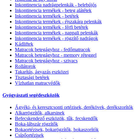
Inkontinencia nadrágpelenkák - belebújós
Inkontinencia termékek - beteg alátétek
Inkontinencia termékek - betétek
Inkontinencia termékek - éjszakára pelenkák
Inkontinencia termékek - férfi betétek
Inkontinencia termékek - nappali pelenkák
Inkontinencia termékek - rögzítő nadrágok
Kádliftek
Matracok betegágyhoz - fedőmatracok
Matracok betegágyhoz - memory réteggel
Matracok betegágyhoz - szivacs
Rollátorok
Takarítás, ágyazás eszközei
Tisztasági betétek
Vízhatlan matracvédők
Gyógyászati segédeszközök
Ágyéki- és keresztcsonti ortézisek, derékövek, derékszorítók
Alkarrögzítők, alkarsinek
Befecskendező eszközök, tűk, fecskendők
Boka-lábszár rögzítők
Bokaortézisek, bokarögzítők, bokaszorítók
Csípőortézisek