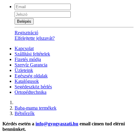
Belépés
Regisztráció
Elfelejtette jelszavát?
Kapcsolat
Szállítási feltételek
Fizetés módja
Szervíz Garancia
Üzleteink
Egészség oldalak
Katalógusok
Segédeszköz bérlés
Ortopédtechnika
Baba-mama termékek
Bébiőrzők
Kérdés esetén a
info@gyogyaszati.hu
email címen tud elérni
bennünket.