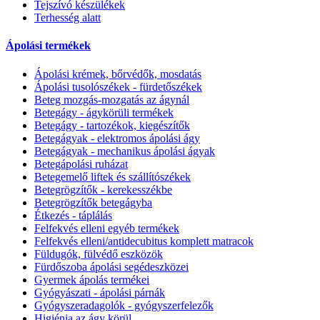
Tejszívó készülékek
Terhesség alatt
Ápolási termékek
Ápolási krémek, bőrvédők, mosdatás
Ápolási tusolószékek - fürdetőszékek
Beteg mozgás-mozgatás az ágynál
Betegágy - ágykörüli termékek
Betegágy - tartozékok, kiegészítők
Betegágyak - elektromos ápolási ágy
Betegágyak - mechanikus ápolási ágyak
Betegápolási ruházat
Betegemelő liftek és szállítószékek
Betegrögzítők - kerekesszékbe
Betegrögzítők betegágyba
Étkezés - táplálás
Felfekvés elleni egyéb termékek
Felfekvés elleni/antidecubitus komplett matracok
Füldugók, fülvédő eszközök
Fürdőszoba ápolási segédeszközei
Gyermek ápolás termékei
Gyógyászati - ápolási párnák
Gyógyszeradagolók - gyógyszerfelezők
Higiénia az ágy körül