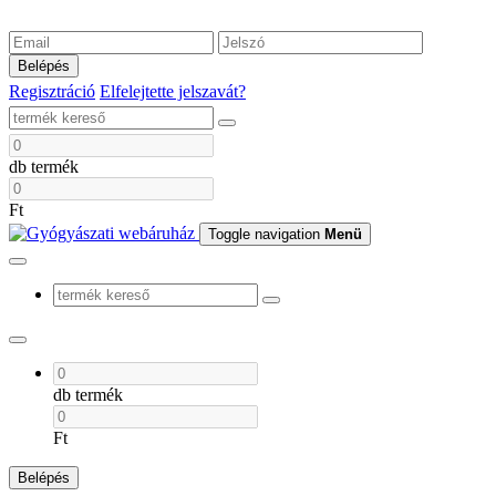
Belépés
Regisztráció
Elfelejtette jelszavát?
db termék
Ft
Toggle navigation
Menü
db termék
Ft
Belépés