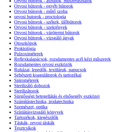
Orvosi bútorok - asztalok, műszerasztalok
Orvosi bútorok - egyéb bútorok
Orvosi bútorok - műtő szoba
orvosi butorok - proctologia
Orvosi bútorok - székek, ülőbútorok
Orvosi bútorok - szekrények
Orvosi bútorok - várótermi bútorok
Orvosi bútorok - vizsgáló ágyak
Otoszkópok
Proktológia
Pulzoximéterek
Reflexkalapácsok, rozsdamentes acél kézi műszerek
Rozsdamentes orvosi eszközök
Ruházat, lepedők, textiláruk, papucsok
Sebészeti koagulátorok és tartozékai
Spirométerek
Sterilizáló dobozok
Sterilizátorok
Sürgősségi betegellátás és elsősegély eszközei
Számítástechnika, irodatechnika
Szemészet, optika
Színlátásvizsgáló könyvek
Tartozékok, kiegészítők
Táskák, orvosi táskák
Tesztcsíkok