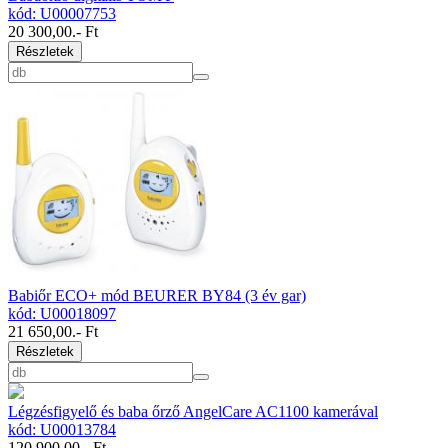
kód: U00007753
20 300,00
.- Ft
Részletek
Babiőr ECO+ mód BEURER BY84 (3 év gar)
kód: U00018097
21 650,00
.- Ft
Részletek
Légzésfigyelő és baba őrző AngelCare AC1100 kamerával
kód: U00013784
120 900,00
.- Ft