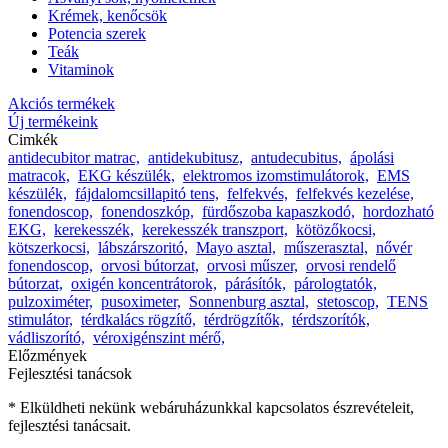
Krémek, kenőcsök
Potencia szerek
Teák
Vitaminok
Akciós termékek
Új termékeink
Cimkék
antidecubitor matrac,
antidekubitusz,
antudecubitus,
ápolási
matracok,
EKG készülék,
elektromos izomstimulátorok,
EMS
készülék,
fájdalomcsillapitó tens,
felfekvés,
felfekvés kezelése,
fonendoscop,
fonendoszkóp,
fürdőszoba kapaszkodó,
hordozható
EKG,
kerekesszék,
kerekesszék transzport,
kötözőkocsi,
kötszerkocsi,
lábszárszoritó,
Mayo asztal,
műszerasztal,
nővér
fonendoscop,
orvosi bútorzat,
orvosi műszer,
orvosi rendelő
bútorzat,
oxigén koncentrátorok,
párásítók,
párologtatók,
pulzoximéter,
pusoximeter,
Sonnenburg asztal,
stetoscop,
TENS
stimulátor,
térdkalács rögzítő,
térdrögzítők,
térdszorítók,
vádliszorító,
véroxigénszint mérő,
Előzmények
Fejlesztési tanácsok
* Elküldheti nekünk webáruházunkkal kapcsolatos észrevételeit,
fejlesztési tanácsait.