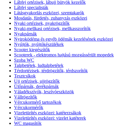
Lábfej ortézisek, lábujj bütyök kezelők
Lábfej specialisták
Látásgyakorlás eszközei, szemtakarók
Mosdatás, fürdetés, zuhanyzás eszközei
Nyaki ortézisek, nyakrögzítők
Nyaki-mellkasi ortézisek, mellkasszorítók
Nyakpárnák
Nyiroködéma és egyéb ödémák kezelésének eszközei
Nyújtók, nyújtókészülékek
Scooter kiegészítők
Scooterek - elektromos hajtású mozgássérült mopedek
Szoba WC
Talpbetétek, ludtalpbetétek
Térdortézisek, térdrögzítők, térdszorítók
Tesztcsíkok
Ujj ortézisek, ujjrögzítők
Ülőpárnák, derékpárnák
Váladékszívók, leszívóeszközök
Vállrögzítők
Vércukormérő tartozékok
Vércukormérők
Vizeletürítés eszközei: katéterzsákok
Vizeletürítés eszközei: vizelet katéterek
WC magasítók