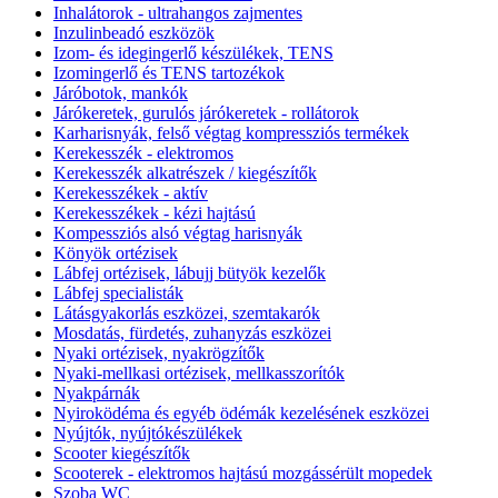
Inhalátorok - ultrahangos zajmentes
Inzulinbeadó eszközök
Izom- és idegingerlő készülékek, TENS
Izomingerlő és TENS tartozékok
Járóbotok, mankók
Járókeretek, gurulós járókeretek - rollátorok
Karharisnyák, felső végtag kompressziós termékek
Kerekesszék - elektromos
Kerekesszék alkatrészek / kiegészítők
Kerekesszékek - aktív
Kerekesszékek - kézi hajtású
Kompessziós alsó végtag harisnyák
Könyök ortézisek
Lábfej ortézisek, lábujj bütyök kezelők
Lábfej specialisták
Látásgyakorlás eszközei, szemtakarók
Mosdatás, fürdetés, zuhanyzás eszközei
Nyaki ortézisek, nyakrögzítők
Nyaki-mellkasi ortézisek, mellkasszorítók
Nyakpárnák
Nyiroködéma és egyéb ödémák kezelésének eszközei
Nyújtók, nyújtókészülékek
Scooter kiegészítők
Scooterek - elektromos hajtású mozgássérült mopedek
Szoba WC