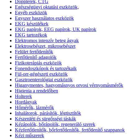
Dopplerek, CTG
Egészségügyi oktatási eszközök,
Egyéb eszközök
Egyszer használatos eszközök
EKG készülékek
EKG papírok, EEG papírok, UK papírok
EKG tartozékok
Elektromos intenzív beteg ágyak
Elektrosebészet, mikrosebészet
Felület fertőtlenítők
Fertőtlenítő adagolók
Fizikoterápiás eszközök
Fonendoszkópok és tartozékaik
Fül-orr-gégészeti eszközök
Gasztroenterológiai eszközök
Higanymentes, hagyomásnyos orvosi vérnyomásmérők
Higienia a rendelőben
Holterek
Hordágyak
Hőmérők, lázmérők
Inhalátorok, párásítók, légtisztítók
Készenléti és sürgősségi táskák
Kézápolók, bőrápolók, regeneráló szerek
Kézfertőtlenítők, bőrfertőtlenítők, fertőtlenítő szappanok
Kézi műszerek