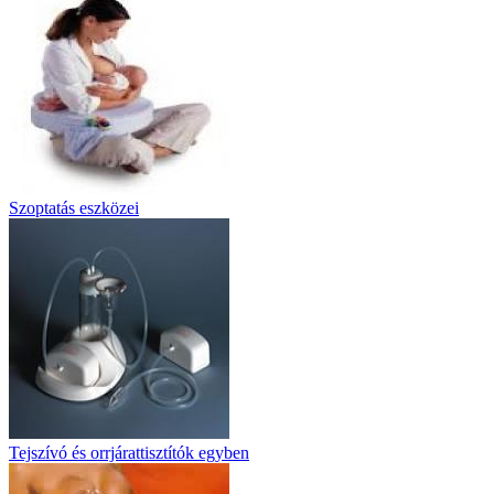
Szoptatás eszközei
Tejszívó és orrjárattisztítók egyben