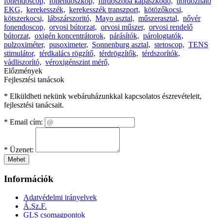
fonendoscop,
fonendoszkóp,
fürdőszoba kapaszkodó,
hordozható
EKG,
kerekesszék,
kerekesszék transzport,
kötözőkocsi,
kötszerkocsi,
lábszárszoritó,
Mayo asztal,
műszerasztal,
nővér
fonendoscop,
orvosi bútorzat,
orvosi műszer,
orvosi rendelő
bútorzat,
oxigén koncentrátorok,
párásítók,
párologtatók,
pulzoximéter,
pusoximeter,
Sonnenburg asztal,
stetoscop,
TENS
stimulátor,
térdkalács rögzítő,
térdrögzítők,
térdszorítók,
vádliszorító,
véroxigénszint mérő,
Előzmények
Fejlesztési tanácsok
* Elküldheti nekünk webáruházunkkal kapcsolatos észrevételeit,
fejlesztési tanácsait.
*
Email cím:
*
Üzenet:
Mehet
Információk
Adatvédelmi irányelvek
Á.Sz.F.
GLS csomagpontok