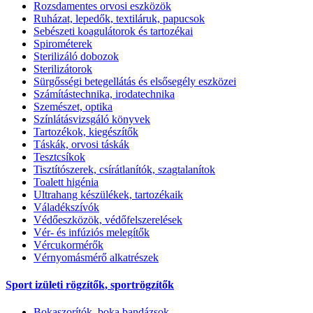
Rozsdamentes orvosi eszközök
Ruházat, lepedők, textiláruk, papucsok
Sebészeti koagulátorok és tartozékai
Spirométerek
Sterilizáló dobozok
Sterilizátorok
Sürgősségi betegellátás és elsősegély eszközei
Számítástechnika, irodatechnika
Szemészet, optika
Színlátásvizsgáló könyvek
Tartozékok, kiegészítők
Táskák, orvosi táskák
Tesztcsíkok
Tisztítószerek, csírátlanítók, szagtalanítok
Toalett higénia
Ultrahang készülékek, tartozékaik
Váladékszívók
Védőeszközök, védőfelszerelések
Vér- és infúziós melegítők
Vércukormérők
Vérnyomásmérő alkatrészek
Sport izületi rögzítők, sportrögzítők
Bokaszorítók, boka bandázsok