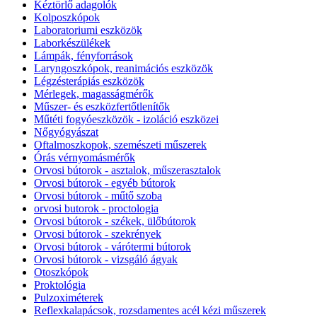
Kéztörlő adagolók
Kolposzkópok
Laboratoriumi eszközök
Laborkészülékek
Lámpák, fényforrások
Laryngoszkópok, reanimációs eszközök
Légzésterápiás eszközök
Mérlegek, magasságmérők
Műszer- és eszközfertőtlenítők
Műtéti fogyóeszközök - izoláció eszközei
Nőgyógyászat
Oftalmoszkopok, szemészeti műszerek
Órás vérnyomásmérők
Orvosi bútorok - asztalok, műszerasztalok
Orvosi bútorok - egyéb bútorok
Orvosi bútorok - műtő szoba
orvosi butorok - proctologia
Orvosi bútorok - székek, ülőbútorok
Orvosi bútorok - szekrények
Orvosi bútorok - várótermi bútorok
Orvosi bútorok - vizsgáló ágyak
Otoszkópok
Proktológia
Pulzoximéterek
Reflexkalapácsok, rozsdamentes acél kézi műszerek