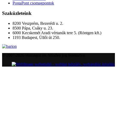
PostaPont csomagpontok
Szaküzleteink
8200 Veszprém, Bezerédi u. 2.
8500 Pápa, Csáky u. 23.
6000 Kecskemét Aradi vértanúk tere 5. (Röntgen kft.)
1193 Budapest, Üllői út 250.
© 2007-2026 Humagor Bt. Minden jog fenntartva.