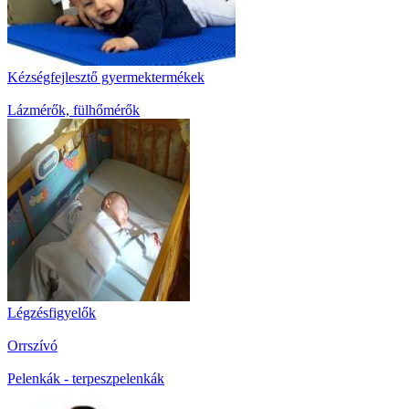
Kézségfejlesztő gyermektermékek
Lázmérők, fülhőmérők
Légzésfigyelők
Orrszívó
Pelenkák - terpeszpelenkák