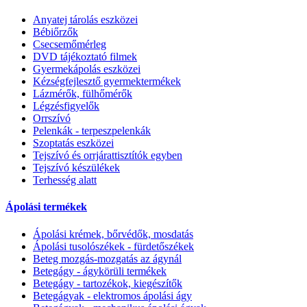
Anyatej tárolás eszközei
Bébiőrzők
Csecsemőmérleg
DVD tájékoztató filmek
Gyermekápolás eszközei
Kézségfejlesztő gyermektermékek
Lázmérők, fülhőmérők
Légzésfigyelők
Orrszívó
Pelenkák - terpeszpelenkák
Szoptatás eszközei
Tejszívó és orrjárattisztítók egyben
Tejszívó készülékek
Terhesség alatt
Ápolási termékek
Ápolási krémek, bőrvédők, mosdatás
Ápolási tusolószékek - fürdetőszékek
Beteg mozgás-mozgatás az ágynál
Betegágy - ágykörüli termékek
Betegágy - tartozékok, kiegészítők
Betegágyak - elektromos ápolási ágy