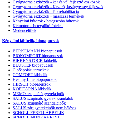
Gyógytorna eszközök - kar és vállfejlesztő eszközök
Gyógytorna eszközök - Kézerő, kézügyesség fejlesztő
Gyógytorna eszközök - láb rehabilitáció
Gyógytorna eszközök - masszázs termékek
Kényelmi bútorok - betegszoba bútorok
Kétmotoros betegállító fotelek
Medenceliftek
Kényelmi lábbelik, biopapucsok
BERKEMANN biopapucsok
BIOKOMFORT biopapucsok
BIRKENSTOCK lábbelik
BLUSTEP biopapucsok
Cipőápolási termékek
COMFORT lábbelik
Healthy Line biopapucsok
HIRSCH biopapucsok
KOPITARNA lábbelik
MEMO szupináló gyerekcipők
SALUS szupináló gyerek szandálok
SALUS szupináló szandálcipők
SALUS zárt gyerekcipők nem béléses
SCHOLL FÉRFI LÁBBELIK
SCHOLL MUNKAHELYI