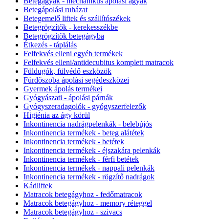
Betegágyak - mechanikus ápolási ágyak
Betegápolási ruházat
Betegemelő liftek és szállítószékek
Betegrögzítők - kerekesszékbe
Betegrögzítők betegágyba
Étkezés - táplálás
Felfekvés elleni egyéb termékek
Felfekvés elleni/antidecubitus komplett matracok
Füldugók, fülvédő eszközök
Fürdőszoba ápolási segédeszközei
Gyermek ápolás termékei
Gyógyászati - ápolási párnák
Gyógyszeradagolók - gyógyszerfelezők
Higiénia az ágy körül
Inkontinencia nadrágpelenkák - belebújós
Inkontinencia termékek - beteg alátétek
Inkontinencia termékek - betétek
Inkontinencia termékek - éjszakára pelenkák
Inkontinencia termékek - férfi betétek
Inkontinencia termékek - nappali pelenkák
Inkontinencia termékek - rögzítő nadrágok
Kádliftek
Matracok betegágyhoz - fedőmatracok
Matracok betegágyhoz - memory réteggel
Matracok betegágyhoz - szivacs