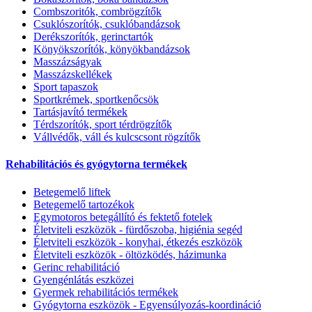
Combszoritók, combrögzítők
Csuklószorítók, csuklóbandázsok
Derékszorítók, gerinctartók
Könyökszorítók, könyökbandázsok
Masszázságyak
Masszázskellékek
Sport tapaszok
Sportkrémek, sportkenőcsök
Tartásjavító termékek
Térdszorítók, sport térdrögzítők
Vállvédők, váll és kulcscsont rögzítők
Rehabilitációs és gyógytorna termékek
Betegemelő liftek
Betegemelő tartozékok
Egymotoros betegállító és fektető fotelek
Életviteli eszközök - fürdőszoba, higiénia segéd
Életviteli eszközök - konyhai, étkezés eszközök
Életviteli eszközök - öltözködés, házimunka
Gerinc rehabilitáció
Gyengénlátás eszközei
Gyermek rehabilitációs termékek
Gyógytorna eszközök - Egyensúlyozás-koordináció