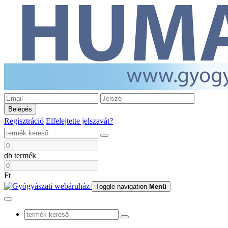
Belépés
Regisztráció
Elfelejtette jelszavát?
db termék
Ft
Toggle navigation
Menü