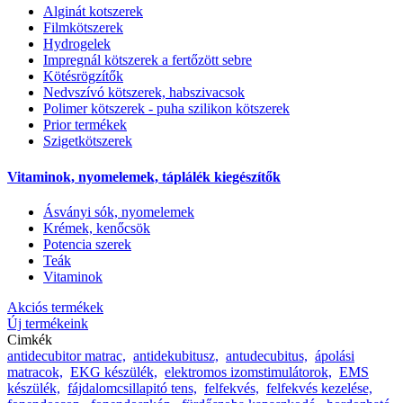
Alginát kotszerek
Filmkötszerek
Hydrogelek
Impregnál kötszerek a fertőzött sebre
Kötésrögzítők
Nedvszívó kötszerek, habszivacsok
Polimer kötszerek - puha szilikon kötszerek
Prior termékek
Szigetkötszerek
Vitaminok, nyomelemek, táplálék kiegészítők
Ásványi sók, nyomelemek
Krémek, kenőcsök
Potencia szerek
Teák
Vitaminok
Akciós termékek
Új termékeink
Cimkék
antidecubitor matrac,
antidekubitusz,
antudecubitus,
ápolási
matracok,
EKG készülék,
elektromos izomstimulátorok,
EMS
készülék,
fájdalomcsillapitó tens,
felfekvés,
felfekvés kezelése,