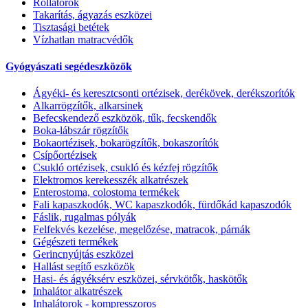
Rollátorok
Takarítás, ágyazás eszközei
Tisztasági betétek
Vízhatlan matracvédők
Gyógyászati segédeszközök
Ágyéki- és keresztcsonti ortézisek, derékövek, derékszorítók
Alkarrögzítők, alkarsinek
Befecskendező eszközök, tűk, fecskendők
Boka-lábszár rögzítők
Bokaortézisek, bokarögzítők, bokaszorítók
Csípőortézisek
Csukló ortézisek, csukló és kézfej rögzítők
Elektromos kerekesszék alkatrészek
Enterostoma, colostoma termékek
Fali kapaszkodók, WC kapaszkodók, fürdőkád kapaszodók
Fáslik, rugalmas pólyák
Felfekvés kezelése, megelőzése, matracok, párnák
Gégészeti termékek
Gerincnyújtás eszközei
Hallást segítő eszközök
Hasi- és ágyéksérv eszközei, sérvkötők, haskötők
Inhalátor alkatrészek
Inhalátorok - kompresszoros