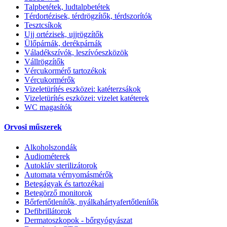
Talpbetétek, ludtalpbetétek
Térdortézisek, térdrögzítők, térdszorítók
Tesztcsíkok
Ujj ortézisek, ujjrögzítők
Ülőpárnák, derékpárnák
Váladékszívók, leszívóeszközök
Vállrögzítők
Vércukormérő tartozékok
Vércukormérők
Vizeletürítés eszközei: katéterzsákok
Vizeletürítés eszközei: vizelet katéterek
WC magasítók
Orvosi műszerek
Alkoholszondák
Audiométerek
Autokláv sterilizátorok
Automata vérnyomásmérők
Betegágyak és tartozékai
Betegörző monitorok
Bőrfertőtlenítők, nyálkahártyafertőtlenítők
Defibrillátorok
Dermatoszkopok - bőrgyógyászat