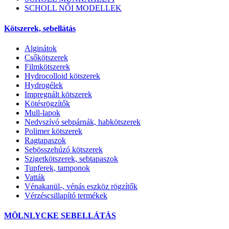
SCHOLL NŐI MODELLEK
Kötszerek, sebellátás
Alginátok
Csőkötszerek
Filmkötszerek
Hydrocolloid kötszerek
Hydrogélek
Impregnált kötszerek
Kötésrögzítők
Mull-lapok
Nedvszívó sebpárnák, habkötszerek
Polimer kötszerek
Ragtapaszok
Sebösszehúzó kötszerek
Szigetkötszerek, sebtapaszok
Tupferek, tamponok
Vatták
Vénakanül-, vénás eszköz rögzítők
Vérzéscsillapító termékek
MÖLNLYCKE SEBELLÁTÁS