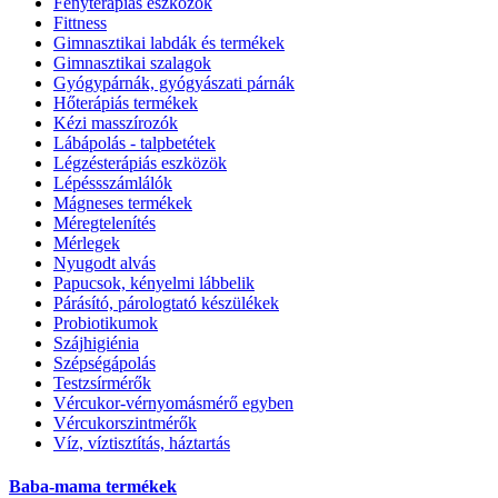
Fényterápiás eszközök
Fittness
Gimnasztikai labdák és termékek
Gimnasztikai szalagok
Gyógypárnák, gyógyászati párnák
Hőterápiás termékek
Kézi masszírozók
Lábápolás - talpbetétek
Légzésterápiás eszközök
Lépéssszámlálók
Mágneses termékek
Méregtelenítés
Mérlegek
Nyugodt alvás
Papucsok, kényelmi lábbelik
Párásító, párologtató készülékek
Probiotikumok
Szájhigiénia
Szépségápolás
Testzsírmérők
Vércukor-vérnyomásmérő egyben
Vércukorszintmérők
Víz, víztisztítás, háztartás
Baba-mama termékek