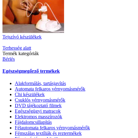
Tejszívó készülékek
Terhesség alatt
Termék kategóriák
Bérlés
Egészségmegőrző termékek
Alakformálás, tartásjavítás
Automata felkaros vérnyomásmérők
Chi készülékek
Csuklós vérnyomásmérők
DVD tájékoztató filmek
Egészségügyi matracok
Elektromos masszírozók
Fájdalomcsillapítás
Félautomata felkaros vérnyomásmérők
Fémszálas textíliák és reztermékek