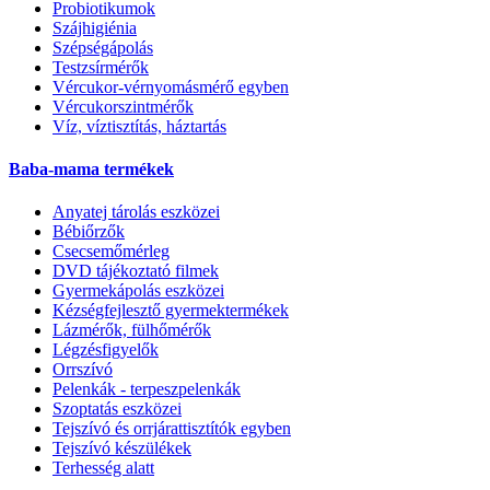
Probiotikumok
Szájhigiénia
Szépségápolás
Testzsírmérők
Vércukor-vérnyomásmérő egyben
Vércukorszintmérők
Víz, víztisztítás, háztartás
Baba-mama termékek
Anyatej tárolás eszközei
Bébiőrzők
Csecsemőmérleg
DVD tájékoztató filmek
Gyermekápolás eszközei
Kézségfejlesztő gyermektermékek
Lázmérők, fülhőmérők
Légzésfigyelők
Orrszívó
Pelenkák - terpeszpelenkák
Szoptatás eszközei
Tejszívó és orrjárattisztítók egyben
Tejszívó készülékek
Terhesség alatt