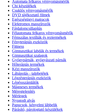
Automata felkaros vérnyomásmérők
Chi készülékek
Csuklós vérnyomásmérők
DVD tájékoztató filmek
Egészségügyi matracok
Elektromos masszírozók
Fájdalomcsillapítás
Félautomata felkaros vérnyomásmérők
Fémszálas textíliák és reztermékek
Fényterápiás eszközök
Fittness
Gimnasztikai labdák és termékek
Gimnasztikai szalagok
Gyógypárnák, gyógyászati párnák
Hőterápiás termékek
Kézi masszírozók
Lábápolás - talpbetétek
Légzésterápiás eszközök
Lépéssszámlálók
Mágneses termékek
Méregtelenítés
Mérlegek
Nyugodt alvás
Papucsok, kényelmi lábbelik
Párásító, párologtató készülékek