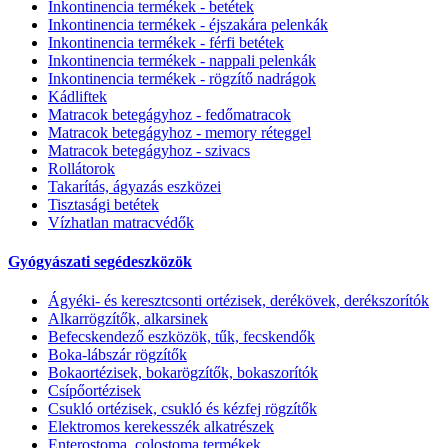
Inkontinencia termékek - betétek
Inkontinencia termékek - éjszakára pelenkák
Inkontinencia termékek - férfi betétek
Inkontinencia termékek - nappali pelenkák
Inkontinencia termékek - rögzítő nadrágok
Kádliftek
Matracok betegágyhoz - fedőmatracok
Matracok betegágyhoz - memory réteggel
Matracok betegágyhoz - szivacs
Rollátorok
Takarítás, ágyazás eszközei
Tisztasági betétek
Vízhatlan matracvédők
Gyógyászati segédeszközök
Ágyéki- és keresztcsonti ortézisek, derékövek, derékszorítók
Alkarrögzítők, alkarsinek
Befecskendező eszközök, tűk, fecskendők
Boka-lábszár rögzítők
Bokaortézisek, bokarögzítők, bokaszorítók
Csípőortézisek
Csukló ortézisek, csukló és kézfej rögzítők
Elektromos kerekesszék alkatrészek
Enterostoma, colostoma termékek