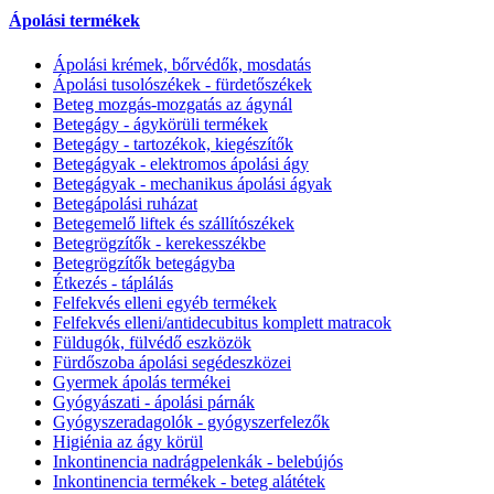
Ápolási termékek
Ápolási krémek, bőrvédők, mosdatás
Ápolási tusolószékek - fürdetőszékek
Beteg mozgás-mozgatás az ágynál
Betegágy - ágykörüli termékek
Betegágy - tartozékok, kiegészítők
Betegágyak - elektromos ápolási ágy
Betegágyak - mechanikus ápolási ágyak
Betegápolási ruházat
Betegemelő liftek és szállítószékek
Betegrögzítők - kerekesszékbe
Betegrögzítők betegágyba
Étkezés - táplálás
Felfekvés elleni egyéb termékek
Felfekvés elleni/antidecubitus komplett matracok
Füldugók, fülvédő eszközök
Fürdőszoba ápolási segédeszközei
Gyermek ápolás termékei
Gyógyászati - ápolási párnák
Gyógyszeradagolók - gyógyszerfelezők
Higiénia az ágy körül
Inkontinencia nadrágpelenkák - belebújós
Inkontinencia termékek - beteg alátétek