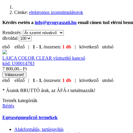
Cimke:
elektromos izomstimulátorok
Kérdés esetén a
info@gyogyaszati.hu
email címen tud elérni ben
Rendezés:
db/oldal
első
előző |
1
-
1
, összesen:
1 db
| következő
utolsó
LAICA COLOR CLEAR víztisztító kancsó
kód: U00014783
7 800,00
.- Ft
Válasszon!
első
előző |
1
-
1
, összesen:
1 db
| következő
utolsó
* Áraink BRUTTÓ árak, az ÁFÁ-t tartalmazzák!
Termék kategóriák
Bérlés
Egészségmegőrző termékek
Alakformálás, tartásjavítás