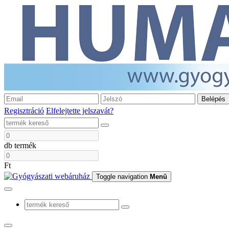
Belépés
Regisztráció
Elfelejtette jelszavát?
db termék
Ft
Toggle navigation
Menü