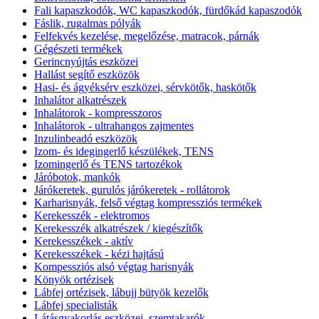
Fali kapaszkodók, WC kapaszkodók, fürdőkád kapaszodók
Fáslik, rugalmas pólyák
Felfekvés kezelése, megelőzése, matracok, párnák
Gégészeti termékek
Gerincnyújtás eszközei
Hallást segítő eszközök
Hasi- és ágyéksérv eszközei, sérvkötők, haskötők
Inhalátor alkatrészek
Inhalátorok - kompresszoros
Inhalátorok - ultrahangos zajmentes
Inzulinbeadó eszközök
Izom- és idegingerlő készülékek, TENS
Izomingerlő és TENS tartozékok
Járóbotok, mankók
Járókeretek, gurulós járókeretek - rollátorok
Karharisnyák, felső végtag kompressziós termékek
Kerekesszék - elektromos
Kerekesszék alkatrészek / kiegészítők
Kerekesszékek - aktív
Kerekesszékek - kézi hajtású
Kompessziós alsó végtag harisnyák
Könyök ortézisek
Lábfej ortézisek, lábujj bütyök kezelők
Lábfej specialisták
Látásgyakorlás eszközei, szemtakarók