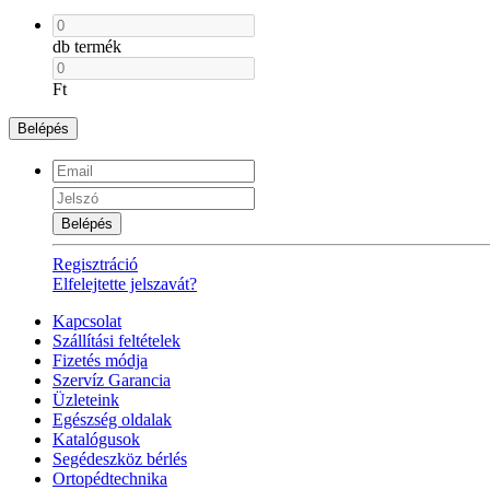
db termék
Ft
Belépés
Belépés
Regisztráció
Elfelejtette jelszavát?
Kapcsolat
Szállítási feltételek
Fizetés módja
Szervíz Garancia
Üzleteink
Egészség oldalak
Katalógusok
Segédeszköz bérlés
Ortopédtechnika