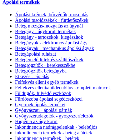
Ápolási termékek
Ápolási krémek, bőrvédők, mosdatás
Ápolási tusolószékek - fürdetőszékek
Beteg mozgás-mozgatás az ágynál
Betegágy - ágykörüli termékek
Betegágy - tartozékok, kiegészítők
Betegágyak - elektromos ápolási ágy
Betegágyak - mechanikus ápolási ágyak
Betegápolási ruházat
Betegemelő liftek és szállítószékek
Betegrögzítők - kerekesszékbe
Betegrögzítők betegágyba
Étkezés - táplálás
Felfekvés elleni egyéb termékek
Felfekvés elleni/antidecubitus komplett matracok
Füldugók, fülvédő eszközök
Fürdőszoba ápolási segédeszközei
Gyermek ápolás termékei
Gyógyászati - ápolási párnák
Gyógyszeradagolók - gyógyszerfelezők
Higiénia az ágy körül
Inkontinencia nadrágpelenkák - belebújós
Inkontinencia termékek - beteg alátétek
Inkontinencia termékek - betétek