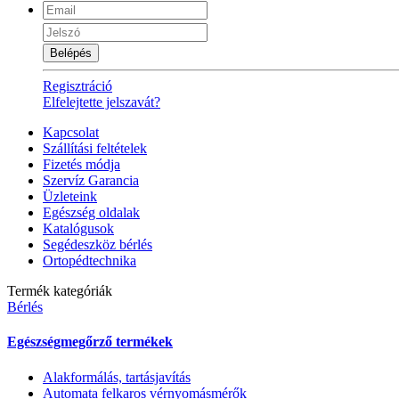
Belépés
Regisztráció
Elfelejtette jelszavát?
Kapcsolat
Szállítási feltételek
Fizetés módja
Szervíz Garancia
Üzleteink
Egészség oldalak
Katalógusok
Segédeszköz bérlés
Ortopédtechnika
Termék kategóriák
Bérlés
Egészségmegőrző termékek
Alakformálás, tartásjavítás
Automata felkaros vérnyomásmérők