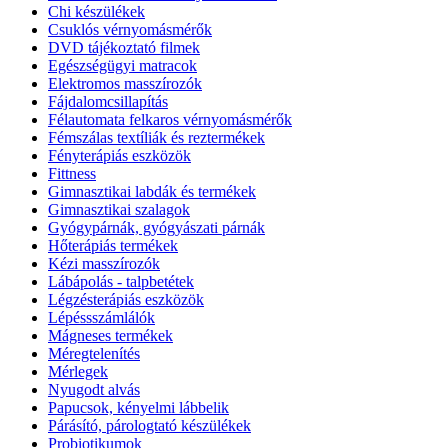
Chi készülékek
Csuklós vérnyomásmérők
DVD tájékoztató filmek
Egészségügyi matracok
Elektromos masszírozók
Fájdalomcsillapítás
Félautomata felkaros vérnyomásmérők
Fémszálas textíliák és reztermékek
Fényterápiás eszközök
Fittness
Gimnasztikai labdák és termékek
Gimnasztikai szalagok
Gyógypárnák, gyógyászati párnák
Hőterápiás termékek
Kézi masszírozók
Lábápolás - talpbetétek
Légzésterápiás eszközök
Lépéssszámlálók
Mágneses termékek
Méregtelenítés
Mérlegek
Nyugodt alvás
Papucsok, kényelmi lábbelik
Párásító, párologtató készülékek
Probiotikumok