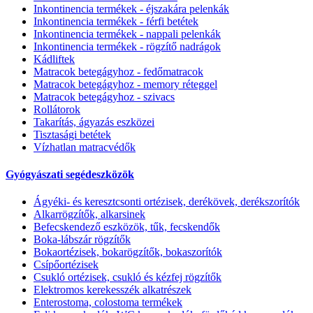
Inkontinencia termékek - éjszakára pelenkák
Inkontinencia termékek - férfi betétek
Inkontinencia termékek - nappali pelenkák
Inkontinencia termékek - rögzítő nadrágok
Kádliftek
Matracok betegágyhoz - fedőmatracok
Matracok betegágyhoz - memory réteggel
Matracok betegágyhoz - szivacs
Rollátorok
Takarítás, ágyazás eszközei
Tisztasági betétek
Vízhatlan matracvédők
Gyógyászati segédeszközök
Ágyéki- és keresztcsonti ortézisek, derékövek, derékszorítók
Alkarrögzítők, alkarsinek
Befecskendező eszközök, tűk, fecskendők
Boka-lábszár rögzítők
Bokaortézisek, bokarögzítők, bokaszorítók
Csípőortézisek
Csukló ortézisek, csukló és kézfej rögzítők
Elektromos kerekesszék alkatrészek
Enterostoma, colostoma termékek