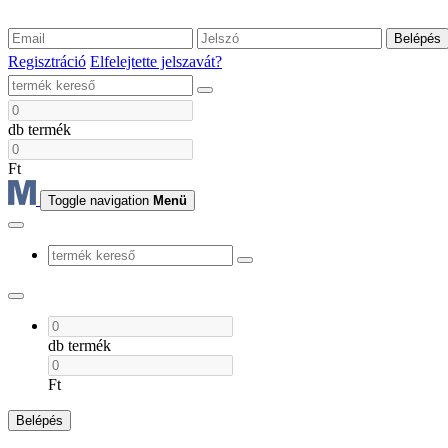
Belépés
Regisztráció
Elfelejtette jelszavát?
db termék
Ft
Toggle navigation
Menü
db termék
Ft
Belépés