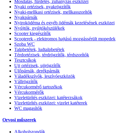
Mosdatás, fürdetés, zuhanyzás eszközei
Nyaki ortézisek, nyakrögzítők
Nyaki-mellkasi ortézisek, mellkasszorítók
Nyakpárnák
Nyiroködéma és egyéb ödémák kezelésének eszközei
Nyújtók, nyújtókészülékek
Scooter kiegészítők
Scooterek - elektromos hajtású mozgássérült mopedek
Szoba WC
Talpbetétek, ludtalpbetétek
Térdortézisek, térdrögzítők, térdszorítók
Tesztcsíkok
Ujj ortézisek, ujjrögzítők
Ülőpárnák, derékpárnák
Váladékszívók, leszívóeszközök
Vállrögzítők
Vércukormérő tartozékok
Vércukormérők
Vizeletürítés eszközei: katéterzsákok
Vizeletürítés eszközei: vizelet katéterek
WC magasítók
Orvosi műszerek
Alkoholszondák