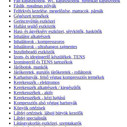
Fali kapaszkodók, WC kapaszkodók, fürdőkád kapaszodók
Fáslik, rugalmas pólyák
Felfekvés kezelése, megelőzése, matracok, párnák
Gégészeti termékek
Gerincnyújtás eszközei
Hallást segítő eszközök
Hasi- és ágyéksérv eszközei, sérvkötők, haskötők
Inhalátor alkatrészek
Inhalátorok - kompresszoros
Inhalátorok - ultrahangos zajmentes
Inzulinbeadó eszközök
Izom- és idegingerlő készülékek, TENS
Izomingerlő és TENS tartozékok
Járóbotok, mankók
Járókeretek, gurulós járókeretek - rollátorok
Karharisnyák, felső végtag kompressziós termékek
Kerekesszék - elektromos
Kerekesszék alkatrészek / kiegészítők
Kerekesszékek - aktív
Kerekesszékek - kézi hajtású
Kompessziós alsó végtag harisnyák
Könyök ortézisek
Lábfej ortézisek, lábujj bütyök kezelők
Lábfej specialisták
Látásgyakorlás eszközei, szemtakarók