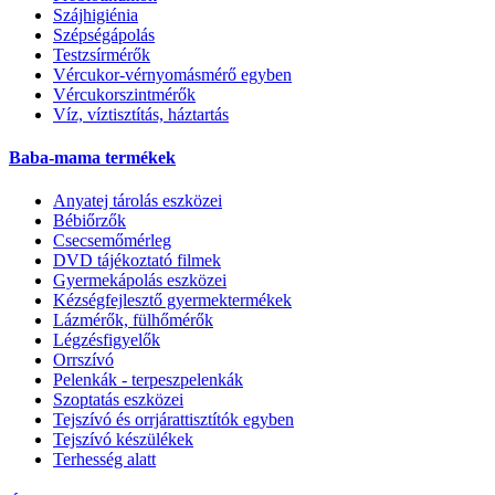
Szájhigiénia
Szépségápolás
Testzsírmérők
Vércukor-vérnyomásmérő egyben
Vércukorszintmérők
Víz, víztisztítás, háztartás
Baba-mama termékek
Anyatej tárolás eszközei
Bébiőrzők
Csecsemőmérleg
DVD tájékoztató filmek
Gyermekápolás eszközei
Kézségfejlesztő gyermektermékek
Lázmérők, fülhőmérők
Légzésfigyelők
Orrszívó
Pelenkák - terpeszpelenkák
Szoptatás eszközei
Tejszívó és orrjárattisztítók egyben
Tejszívó készülékek
Terhesség alatt