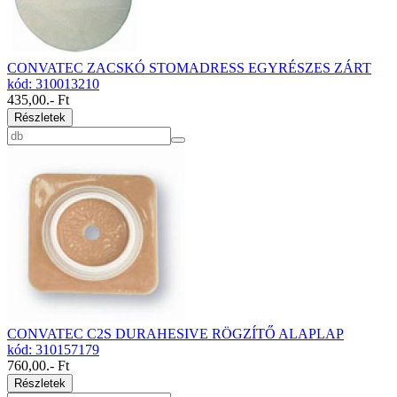
CONVATEC ZACSKÓ STOMADRESS EGYRÉSZES ZÁRT
kód: 310013210
435,00
.- Ft
Részletek
CONVATEC C2S DURAHESIVE RÖGZÍTŐ ALAPLAP
kód: 310157179
760,00
.- Ft
Részletek