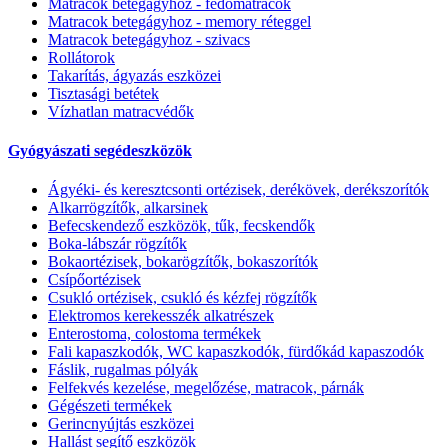
Matracok betegágyhoz - fedőmatracok
Matracok betegágyhoz - memory réteggel
Matracok betegágyhoz - szivacs
Rollátorok
Takarítás, ágyazás eszközei
Tisztasági betétek
Vízhatlan matracvédők
Gyógyászati segédeszközök
Ágyéki- és keresztcsonti ortézisek, derékövek, derékszorítók
Alkarrögzítők, alkarsinek
Befecskendező eszközök, tűk, fecskendők
Boka-lábszár rögzítők
Bokaortézisek, bokarögzítők, bokaszorítók
Csípőortézisek
Csukló ortézisek, csukló és kézfej rögzítők
Elektromos kerekesszék alkatrészek
Enterostoma, colostoma termékek
Fali kapaszkodók, WC kapaszkodók, fürdőkád kapaszodók
Fáslik, rugalmas pólyák
Felfekvés kezelése, megelőzése, matracok, párnák
Gégészeti termékek
Gerincnyújtás eszközei
Hallást segítő eszközök