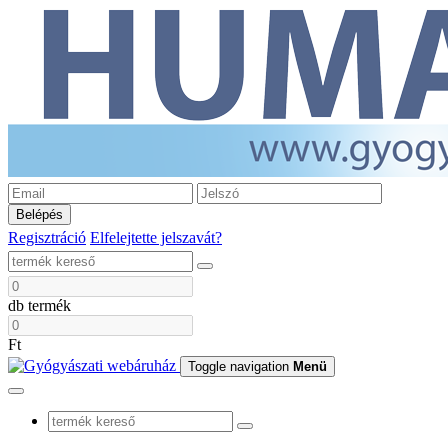
Belépés
Regisztráció
Elfelejtette jelszavát?
db termék
Ft
Toggle navigation
Menü