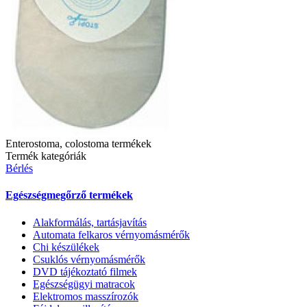
Enterostoma, colostoma termékek
Termék kategóriák
Bérlés
Egészségmegőrző termékek
Alakformálás, tartásjavítás
Automata felkaros vérnyomásmérők
Chi készülékek
Csuklós vérnyomásmérők
DVD tájékoztató filmek
Egészségügyi matracok
Elektromos masszírozók