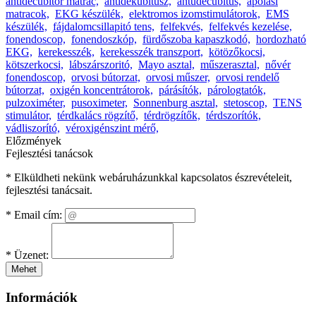
antidecubitor matrac,
antidekubitusz,
antudecubitus,
ápolási
matracok,
EKG készülék,
elektromos izomstimulátorok,
EMS
készülék,
fájdalomcsillapitó tens,
felfekvés,
felfekvés kezelése,
fonendoscop,
fonendoszkóp,
fürdőszoba kapaszkodó,
hordozható
EKG,
kerekesszék,
kerekesszék transzport,
kötözőkocsi,
kötszerkocsi,
lábszárszoritó,
Mayo asztal,
műszerasztal,
nővér
fonendoscop,
orvosi bútorzat,
orvosi műszer,
orvosi rendelő
bútorzat,
oxigén koncentrátorok,
párásítók,
párologtatók,
pulzoximéter,
pusoximeter,
Sonnenburg asztal,
stetoscop,
TENS
stimulátor,
térdkalács rögzítő,
térdrögzítők,
térdszorítók,
vádliszorító,
véroxigénszint mérő,
Előzmények
Fejlesztési tanácsok
* Elküldheti nekünk webáruházunkkal kapcsolatos észrevételeit,
fejlesztési tanácsait.
*
Email cím:
*
Üzenet:
Mehet
Információk