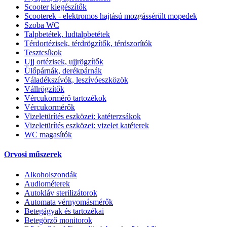
Scooter kiegészítők
Scooterek - elektromos hajtású mozgássérült mopedek
Szoba WC
Talpbetétek, ludtalpbetétek
Térdortézisek, térdrögzítők, térdszorítók
Tesztcsíkok
Ujj ortézisek, ujjrögzítők
Ülőpárnák, derékpárnák
Váladékszívók, leszívóeszközök
Vállrögzítők
Vércukormérő tartozékok
Vércukormérők
Vizeletürítés eszközei: katéterzsákok
Vizeletürítés eszközei: vizelet katéterek
WC magasítók
Orvosi műszerek
Alkoholszondák
Audiométerek
Autokláv sterilizátorok
Automata vérnyomásmérők
Betegágyak és tartozékai
Betegörző monitorok