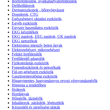
Bőrfertőtlenítők, nyálkahártyafertőtlenítők
Defibrillátorok
Dermatoszkopok - bőrgyógyászat
Dopplerek, CTG
Egészségügyi oktatási eszközök,
Egyéb eszközök
Egyszer használatos eszközök
EKG készülékek
EKG papírok, EEG papírok, UK papírok
EKG tartozékok
Elektromos intenzív beteg ágyak
Elektrosebészet, mikrosebészet
Felület fertőtlenítők
Fertőtlenítő adagolók
Fizikoterápiás eszközök
Fonendoszkópok és tartozékaik
Fül-orr-gégészeti eszközök
Gasztroenterológiai eszközök
Higanymentes, hagyomásnyos orvosi vérnyomásmérők
Higienia a rendelőben
Holterek
Hordágyak
Hőmérők, lázmérők
Inhalátorok, párásítók, légtisztítók
Készenléti és sürgősségi táskák