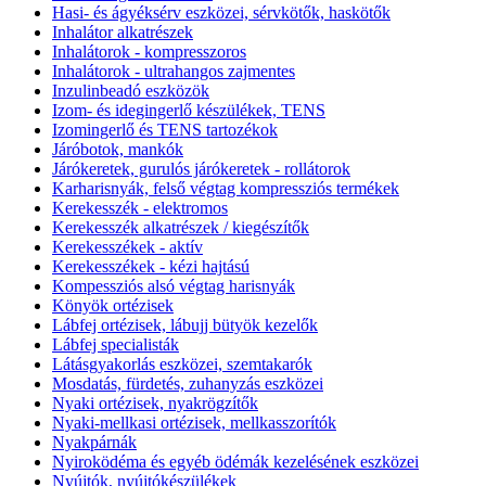
Hasi- és ágyéksérv eszközei, sérvkötők, haskötők
Inhalátor alkatrészek
Inhalátorok - kompresszoros
Inhalátorok - ultrahangos zajmentes
Inzulinbeadó eszközök
Izom- és idegingerlő készülékek, TENS
Izomingerlő és TENS tartozékok
Járóbotok, mankók
Járókeretek, gurulós járókeretek - rollátorok
Karharisnyák, felső végtag kompressziós termékek
Kerekesszék - elektromos
Kerekesszék alkatrészek / kiegészítők
Kerekesszékek - aktív
Kerekesszékek - kézi hajtású
Kompessziós alsó végtag harisnyák
Könyök ortézisek
Lábfej ortézisek, lábujj bütyök kezelők
Lábfej specialisták
Látásgyakorlás eszközei, szemtakarók
Mosdatás, fürdetés, zuhanyzás eszközei
Nyaki ortézisek, nyakrögzítők
Nyaki-mellkasi ortézisek, mellkasszorítók
Nyakpárnák
Nyiroködéma és egyéb ödémák kezelésének eszközei
Nyújtók, nyújtókészülékek