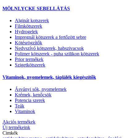
MÖLNLYCKE SEBELLÁTÁS
Alginát kotszerek
Filmkötszerek
Hydrogelek
Impregnál kötszerek a fertőzött sebre
Kötésrögzítők
Nedvszívó kötszerek, habszivacsok
Polimer kötszerek - puha szilikon kötszerek
Prior termékek
Szigetkötszerek
Vitaminok, nyomelemek, táplálék kiegészítők
Ásványi sók, nyomelemek
Krémek, kenőcsök
Potencia szerek
Teák
Vitaminok
Akciós termékek
Új termékeink
Cimkék