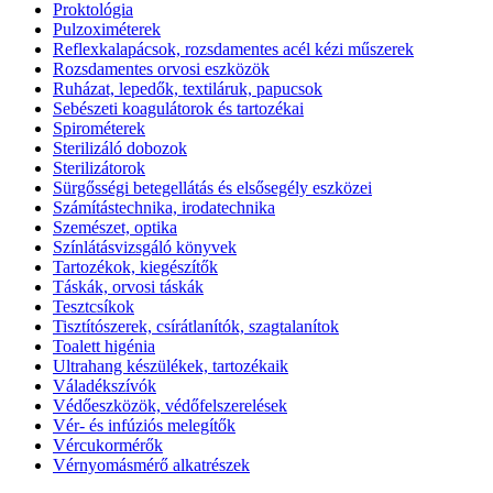
Proktológia
Pulzoximéterek
Reflexkalapácsok, rozsdamentes acél kézi műszerek
Rozsdamentes orvosi eszközök
Ruházat, lepedők, textiláruk, papucsok
Sebészeti koagulátorok és tartozékai
Spirométerek
Sterilizáló dobozok
Sterilizátorok
Sürgősségi betegellátás és elsősegély eszközei
Számítástechnika, irodatechnika
Szemészet, optika
Színlátásvizsgáló könyvek
Tartozékok, kiegészítők
Táskák, orvosi táskák
Tesztcsíkok
Tisztítószerek, csírátlanítók, szagtalanítok
Toalett higénia
Ultrahang készülékek, tartozékaik
Váladékszívók
Védőeszközök, védőfelszerelések
Vér- és infúziós melegítők
Vércukormérők
Vérnyomásmérő alkatrészek