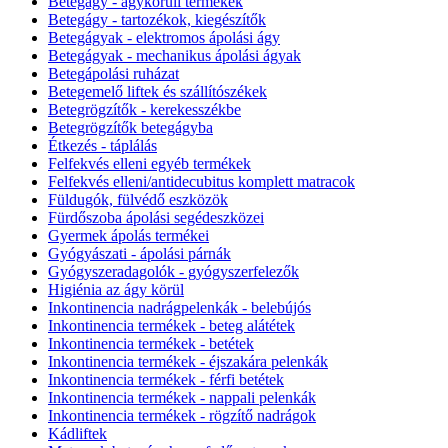
Betegágy - ágykörüli termékek
Betegágy - tartozékok, kiegészítők
Betegágyak - elektromos ápolási ágy
Betegágyak - mechanikus ápolási ágyak
Betegápolási ruházat
Betegemelő liftek és szállítószékek
Betegrögzítők - kerekesszékbe
Betegrögzítők betegágyba
Étkezés - táplálás
Felfekvés elleni egyéb termékek
Felfekvés elleni/antidecubitus komplett matracok
Füldugók, fülvédő eszközök
Fürdőszoba ápolási segédeszközei
Gyermek ápolás termékei
Gyógyászati - ápolási párnák
Gyógyszeradagolók - gyógyszerfelezők
Higiénia az ágy körül
Inkontinencia nadrágpelenkák - belebújós
Inkontinencia termékek - beteg alátétek
Inkontinencia termékek - betétek
Inkontinencia termékek - éjszakára pelenkák
Inkontinencia termékek - férfi betétek
Inkontinencia termékek - nappali pelenkák
Inkontinencia termékek - rögzítő nadrágok
Kádliftek