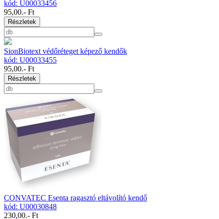
kód: U00033456
95,00
.- Ft
Részletek
SionBiotext védőréteget képező kendők
kód: U00033455
95,00
.- Ft
Részletek
CONVATEC Esenta ragasztó eltávolító kendő
kód: U00030848
230,00
.- Ft