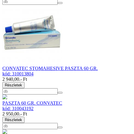
CONVATEC STOMAHESIVE PASZTA 60 GR.
kód: 310013804
2 940,00
.- Ft
Részletek
PASZTA 60 GR. CONVATEC
kód: 310043192
2 950,00
.- Ft
Részletek