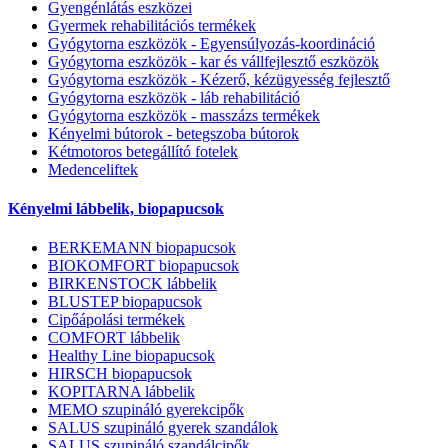
Gyengénlátás eszközei
Gyermek rehabilitációs termékek
Gyógytorna eszközök - Egyensúlyozás-koordináció
Gyógytorna eszközök - kar és vállfejlesztő eszközök
Gyógytorna eszközök - Kézerő, kézügyesség fejlesztő
Gyógytorna eszközök - láb rehabilitáció
Gyógytorna eszközök - masszázs termékek
Kényelmi bútorok - betegszoba bútorok
Kétmotoros betegállító fotelek
Medenceliftek
Kényelmi lábbelik, biopapucsok
BERKEMANN biopapucsok
BIOKOMFORT biopapucsok
BIRKENSTOCK lábbelik
BLUSTEP biopapucsok
Cipőápolási termékek
COMFORT lábbelik
Healthy Line biopapucsok
HIRSCH biopapucsok
KOPITARNA lábbelik
MEMO szupináló gyerekcipők
SALUS szupináló gyerek szandálok
SALUS szupináló szandálcipők