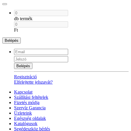
db termék
Ft
Belépés
Belépés
Regisztráció
Elfelejtette jelszavát?
Kapcsolat
Szállítási feltételek
Fizetés módja
Szervíz Garancia
Üzleteink
Egészség oldalak
Katalógusok
Segédeszköz bérlés