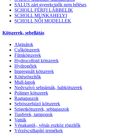
SALUS zárt gyerekcipők nem béléses
SCHOLL FÉRFI LÁBBELIK
SCHOLL MUNKAHELYI
SCHOLL NŐI MODELLEK
Kötszerek, sebellátás
Alginátok
Csőkötszerek
Filmkötszerek
Hydrocolloid kötszerek
Hydrogélek
Impregnált kötszerek
Kötésrögzítők
Mull-lapok
Nedvszívó sebpárnák, habkötszerek
Polimer kötszerek
Ragtapaszok
Sebösszehúzó kötszerek
Szigetkötszerek, sebtapaszok
Tupferek, tamponok
Vatták
Vénakanül-, vénás eszköz rögzítők
Vérzéscsillapító termékek