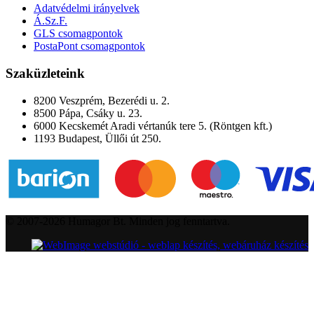
Adatvédelmi irányelvek
Á.Sz.F.
GLS csomagpontok
PostaPont csomagpontok
Szaküzleteink
8200 Veszprém, Bezerédi u. 2.
8500 Pápa, Csáky u. 23.
6000 Kecskemét Aradi vértanúk tere 5. (Röntgen kft.)
1193 Budapest, Üllői út 250.
© 2007-2026 Humagor Bt. Minden jog fenntartva.