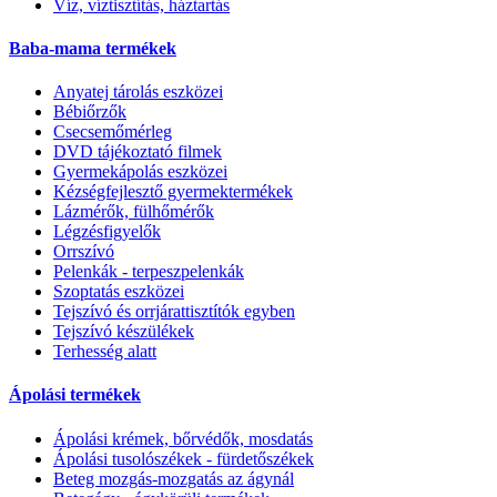
Víz, víztisztítás, háztartás
Baba-mama termékek
Anyatej tárolás eszközei
Bébiőrzők
Csecsemőmérleg
DVD tájékoztató filmek
Gyermekápolás eszközei
Kézségfejlesztő gyermektermékek
Lázmérők, fülhőmérők
Légzésfigyelők
Orrszívó
Pelenkák - terpeszpelenkák
Szoptatás eszközei
Tejszívó és orrjárattisztítók egyben
Tejszívó készülékek
Terhesség alatt
Ápolási termékek
Ápolási krémek, bőrvédők, mosdatás
Ápolási tusolószékek - fürdetőszékek
Beteg mozgás-mozgatás az ágynál