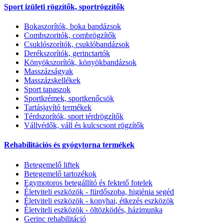
Sport izületi rögzítők, sportrögzítők
Bokaszorítók, boka bandázsok
Combszoritók, combrögzítők
Csuklószorítók, csuklóbandázsok
Derékszorítók, gerinctartók
Könyökszorítók, könyökbandázsok
Masszázságyak
Masszázskellékek
Sport tapaszok
Sportkrémek, sportkenőcsök
Tartásjavító termékek
Térdszorítók, sport térdrögzítők
Vállvédők, váll és kulcscsont rögzítők
Rehabilitációs és gyógytorna termékek
Betegemelő liftek
Betegemelő tartozékok
Egymotoros betegállító és fektető fotelek
Életviteli eszközök - fürdőszoba, higiénia segéd
Életviteli eszközök - konyhai, étkezés eszközök
Életviteli eszközök - öltözködés, házimunka
Gerinc rehabilitáció