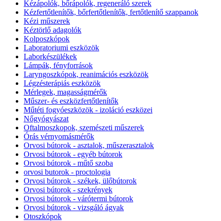
Kézápolók, bőrápolók, regeneráló szerek
Kézfertőtlenítők, bőrfertőtlenítők, fertőtlenítő szappanok
Kézi műszerek
Kéztörlő adagolók
Kolposzkópok
Laboratoriumi eszközök
Laborkészülékek
Lámpák, fényforrások
Laryngoszkópok, reanimációs eszközök
Légzésterápiás eszközök
Mérlegek, magasságmérők
Műszer- és eszközfertőtlenítők
Műtéti fogyóeszközök - izoláció eszközei
Nőgyógyászat
Oftalmoszkopok, szemészeti műszerek
Órás vérnyomásmérők
Orvosi bútorok - asztalok, műszerasztalok
Orvosi bútorok - egyéb bútorok
Orvosi bútorok - műtő szoba
orvosi butorok - proctologia
Orvosi bútorok - székek, ülőbútorok
Orvosi bútorok - szekrények
Orvosi bútorok - várótermi bútorok
Orvosi bútorok - vizsgáló ágyak
Otoszkópok