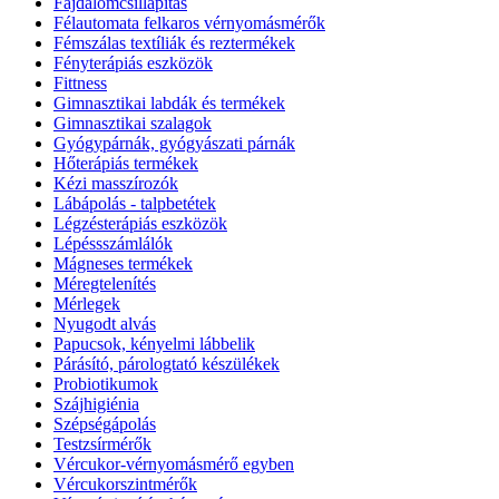
Fájdalomcsillapítás
Félautomata felkaros vérnyomásmérők
Fémszálas textíliák és reztermékek
Fényterápiás eszközök
Fittness
Gimnasztikai labdák és termékek
Gimnasztikai szalagok
Gyógypárnák, gyógyászati párnák
Hőterápiás termékek
Kézi masszírozók
Lábápolás - talpbetétek
Légzésterápiás eszközök
Lépéssszámlálók
Mágneses termékek
Méregtelenítés
Mérlegek
Nyugodt alvás
Papucsok, kényelmi lábbelik
Párásító, párologtató készülékek
Probiotikumok
Szájhigiénia
Szépségápolás
Testzsírmérők
Vércukor-vérnyomásmérő egyben
Vércukorszintmérők