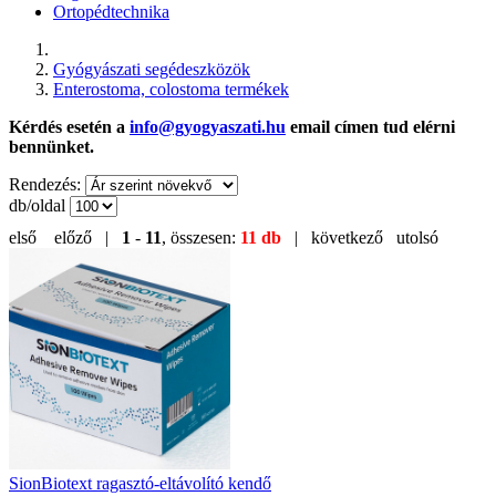
Ortopédtechnika
Gyógyászati segédeszközök
Enterostoma, colostoma termékek
Kérdés esetén a
info@gyogyaszati.hu
email címen tud elérni
bennünket.
Rendezés:
db/oldal
első
előző |
1
-
11
, összesen:
11 db
| következő
utolsó
SionBiotext ragasztó-eltávolító kendő