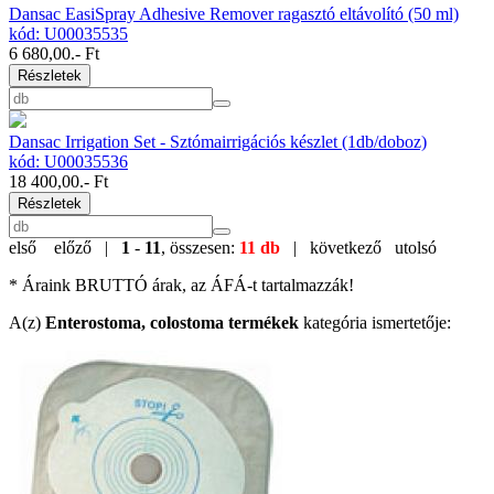
Dansac EasiSpray Adhesive Remover ragasztó eltávolító (50 ml)
kód: U00035535
6 680,00
.- Ft
Részletek
Dansac Irrigation Set - Sztómairrigációs készlet (1db/doboz)
kód: U00035536
18 400,00
.- Ft
Részletek
első
előző |
1
-
11
, összesen:
11 db
| következő
utolsó
* Áraink BRUTTÓ árak, az ÁFÁ-t tartalmazzák!
A(z)
Enterostoma, colostoma termékek
kategória ismertetője: