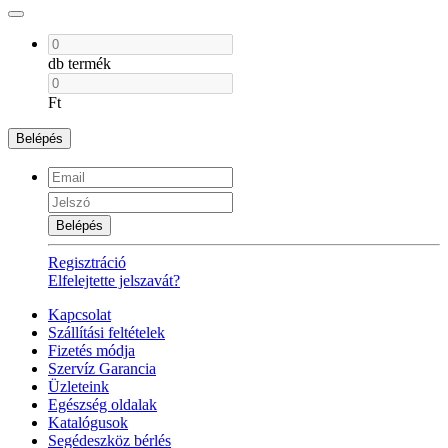
db termék
Ft
Belépés
Belépés
Regisztráció
Elfelejtette jelszavát?
Kapcsolat
Szállítási feltételek
Fizetés módja
Szervíz Garancia
Üzleteink
Egészség oldalak
Katalógusok
Segédeszköz bérlés