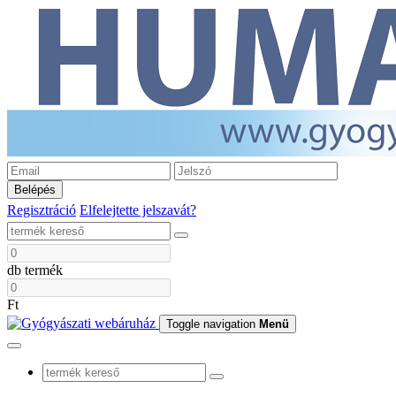
Belépés
Regisztráció
Elfelejtette jelszavát?
db termék
Ft
Toggle navigation
Menü