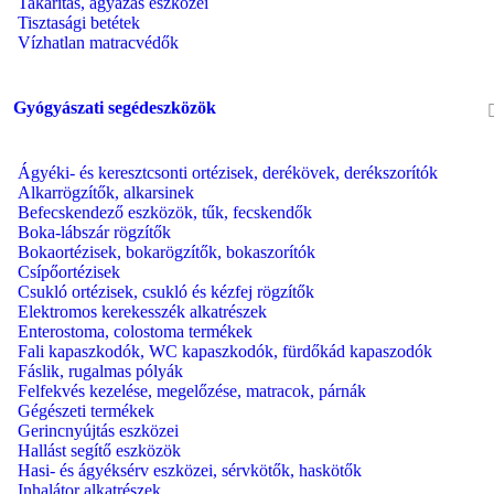
Takarítás, ágyazás eszközei
Tisztasági betétek
Vízhatlan matracvédők
Gyógyászati segédeszközök
Ágyéki- és keresztcsonti ortézisek, derékövek, derékszorítók
Alkarrögzítők, alkarsinek
Befecskendező eszközök, tűk, fecskendők
Boka-lábszár rögzítők
Bokaortézisek, bokarögzítők, bokaszorítók
Csípőortézisek
Csukló ortézisek, csukló és kézfej rögzítők
Elektromos kerekesszék alkatrészek
Enterostoma, colostoma termékek
Fali kapaszkodók, WC kapaszkodók, fürdőkád kapaszodók
Fáslik, rugalmas pólyák
Felfekvés kezelése, megelőzése, matracok, párnák
Gégészeti termékek
Gerincnyújtás eszközei
Hallást segítő eszközök
Hasi- és ágyéksérv eszközei, sérvkötők, haskötők
Inhalátor alkatrészek