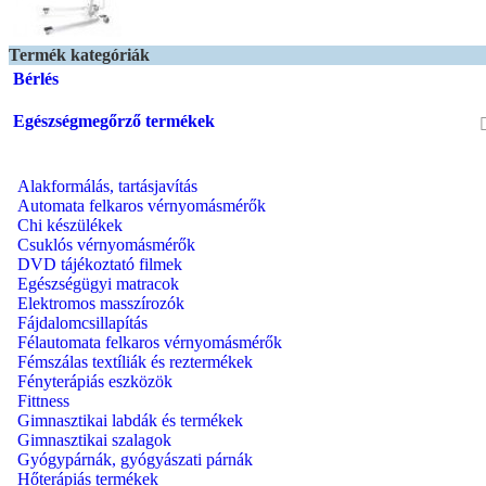
Termék kategóriák
Bérlés
Egészségmegőrző termékek
Alakformálás, tartásjavítás
Automata felkaros vérnyomásmérők
Chi készülékek
Csuklós vérnyomásmérők
DVD tájékoztató filmek
Egészségügyi matracok
Elektromos masszírozók
Fájdalomcsillapítás
Félautomata felkaros vérnyomásmérők
Fémszálas textíliák és reztermékek
Fényterápiás eszközök
Fittness
Gimnasztikai labdák és termékek
Gimnasztikai szalagok
Gyógypárnák, gyógyászati párnák
Hőterápiás termékek