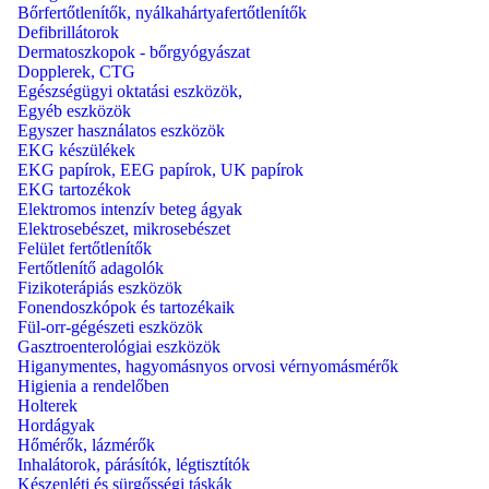
Bőrfertőtlenítők, nyálkahártyafertőtlenítők
Defibrillátorok
Dermatoszkopok - bőrgyógyászat
Dopplerek, CTG
Egészségügyi oktatási eszközök,
Egyéb eszközök
Egyszer használatos eszközök
EKG készülékek
EKG papírok, EEG papírok, UK papírok
EKG tartozékok
Elektromos intenzív beteg ágyak
Elektrosebészet, mikrosebészet
Felület fertőtlenítők
Fertőtlenítő adagolók
Fizikoterápiás eszközök
Fonendoszkópok és tartozékaik
Fül-orr-gégészeti eszközök
Gasztroenterológiai eszközök
Higanymentes, hagyomásnyos orvosi vérnyomásmérők
Higienia a rendelőben
Holterek
Hordágyak
Hőmérők, lázmérők
Inhalátorok, párásítók, légtisztítók
Készenléti és sürgősségi táskák