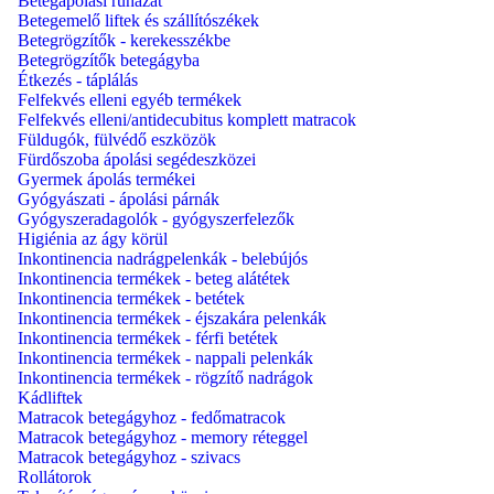
Betegápolási ruházat
Betegemelő liftek és szállítószékek
Betegrögzítők - kerekesszékbe
Betegrögzítők betegágyba
Étkezés - táplálás
Felfekvés elleni egyéb termékek
Felfekvés elleni/antidecubitus komplett matracok
Füldugók, fülvédő eszközök
Fürdőszoba ápolási segédeszközei
Gyermek ápolás termékei
Gyógyászati - ápolási párnák
Gyógyszeradagolók - gyógyszerfelezők
Higiénia az ágy körül
Inkontinencia nadrágpelenkák - belebújós
Inkontinencia termékek - beteg alátétek
Inkontinencia termékek - betétek
Inkontinencia termékek - éjszakára pelenkák
Inkontinencia termékek - férfi betétek
Inkontinencia termékek - nappali pelenkák
Inkontinencia termékek - rögzítő nadrágok
Kádliftek
Matracok betegágyhoz - fedőmatracok
Matracok betegágyhoz - memory réteggel
Matracok betegágyhoz - szivacs
Rollátorok