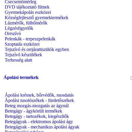
Csecsemőmérleg
DVD tájékoztató filmek
Gyermekápolás eszközei
Kézségfejlesztő gyermektermékek
Lázmérők, fülhőmérők
Légzésfigyelők
Orrszívó
Pelenkák - terpeszpelenkák
Szoptatás eszközei
Tejszívó és orrjárattisztítók egyben
Tejszívó készülékek
Terhesség alatt
Ápolási termékek
Ápolási krémek, bőrvédők, mosdatás
Ápolási tusolószékek - fürdetőszékek
Beteg mozgás-mozgatás az ágynál
Betegágy - ágykörüli termékek
Betegágy - tartozékok, kiegészítők
Betegágyak - elektromos ápolási ágy
Betegágyak - mechanikus ápolási ágyak