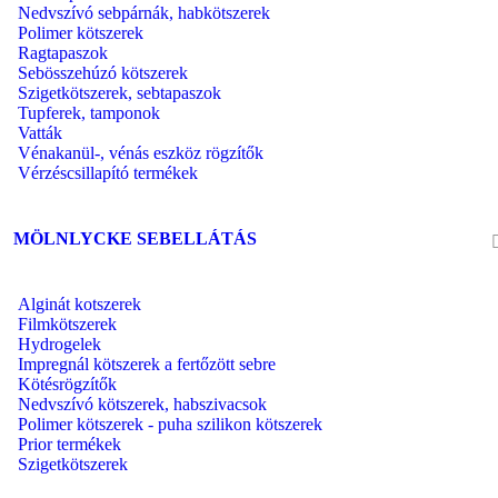
Nedvszívó sebpárnák, habkötszerek
Polimer kötszerek
Ragtapaszok
Sebösszehúzó kötszerek
Szigetkötszerek, sebtapaszok
Tupferek, tamponok
Vatták
Vénakanül-, vénás eszköz rögzítők
Vérzéscsillapító termékek
MÖLNLYCKE SEBELLÁTÁS
Alginát kotszerek
Filmkötszerek
Hydrogelek
Impregnál kötszerek a fertőzött sebre
Kötésrögzítők
Nedvszívó kötszerek, habszivacsok
Polimer kötszerek - puha szilikon kötszerek
Prior termékek
Szigetkötszerek