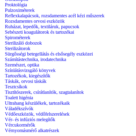
Proktológia
Pulzoximéterek
Reflexkalapácsok, rozsdamentes acél kézi műszerek
Rozsdamentes orvosi eszközök
Ruházat, lepedők, textiláruk, papucsok
Sebészeti koagulátorok és tartozékai
Spirométerek
Sterilizáló dobozok
Sterilizátorok
Sürgősségi betegellátás és elsősegély eszközei
Számítástechnika, irodatechnika
Szemészet, optika
Színlátásvizsgáló könyvek
Tartozékok, kiegészítők
Táskák, orvosi táskák
Tesztcsíkok
Tisztítószerek, csírátlanítók, szagtalanítok
Toalett higénia
Ultrahang készülékek, tartozékaik
Váladékszívók
Védőeszközök, védőfelszerelések
Vér- és infúziós melegítők
Vércukormérők
Vérnyomásmérő alkatrészek