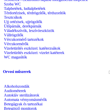
Szoba WC
Talpbetétek, ludtalpbetétek
Térdortézisek, térdrögzítők, térdszorítók
Tesztcsíkok
Ujj ortézisek, ujjrögzítők
Ülőpárnák, derékpárnák
Váladékszívók, leszívóeszközök
Vállrögzítők
Vércukormérő tartozékok
Vércukormérők
Vizeletürítés eszközei: katéterzsákok
Vizeletürítés eszközei: vizelet katéterek
WC magasítók
Orvosi műszerek
Alkoholszondák
Audiométerek
Autokláv sterilizátorok
Automata vérnyomásmérők
Betegágyak és tartozékai
Betegörző monitorok