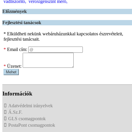
vádliszorító,
véroxigénszint mérő,
Előzmények
Fejlesztési tanácsok
* Elküldheti nekünk webáruházunkkal kapcsolatos észrevételeit,
fejlesztési tanácsait.
*
Email cím:
*
Üzenet:
Mehet
Információk
Adatvédelmi irányelvek
Á.Sz.F.
GLS csomagpontok
PostaPont csomagpontok