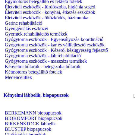
Egymotoros betegállító és fektető fotelek
Életviteli eszközök - fürdőszoba, higiénia segéd
Életviteli eszközök - konyhai, étkezés eszközök
Életviteli eszközök - öltözködés, házimunka
Gerinc rehabilitáció
Gyengénlátás eszközei
Gyermek rehabilitációs termékek
Gyógytorna eszközök - Egyensúlyozás-koordináció
Gyógytorna eszközök - kar és vállfejlesztő eszközök
Gyógytorna eszközök - Kézerő, kézügyesség fejlesztő
Gyógytorna eszközök - láb rehabilitáció
Gyógytorna eszközök - masszázs termékek
Kényelmi bútorok - betegszoba bútorok
Kétmotoros betegállító fotelek
Medenceliftek
Kényelmi lábbelik, biopapucsok
BERKEMANN biopapucsok
BIOKOMFORT biopapucsok
BIRKENSTOCK lábbelik
BLUSTEP biopapucsok
Cipőápolási termékek