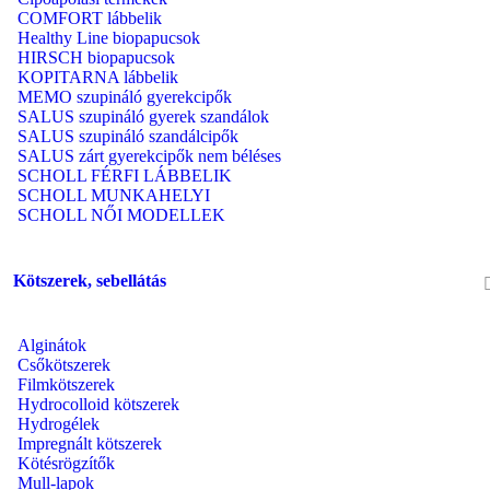
COMFORT lábbelik
Healthy Line biopapucsok
HIRSCH biopapucsok
KOPITARNA lábbelik
MEMO szupináló gyerekcipők
SALUS szupináló gyerek szandálok
SALUS szupináló szandálcipők
SALUS zárt gyerekcipők nem béléses
SCHOLL FÉRFI LÁBBELIK
SCHOLL MUNKAHELYI
SCHOLL NŐI MODELLEK
Kötszerek, sebellátás
Alginátok
Csőkötszerek
Filmkötszerek
Hydrocolloid kötszerek
Hydrogélek
Impregnált kötszerek
Kötésrögzítők
Mull-lapok