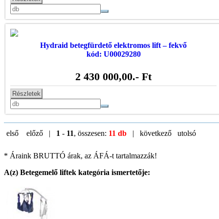
Hydraid betegfürdető elektromos lift – fekvő
kód: U00029280
2 430 000,00
.- Ft
Részletek
első
előző |
1
-
11
, összesen:
11 db
| következő
utolsó
* Áraink BRUTTÓ árak, az ÁFÁ-t tartalmazzák!
A(z)
Betegemelő liftek
kategória ismertetője: