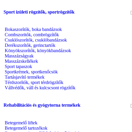
Sport izületi rögzítők, sportrögzítők
Bokaszorítók, boka bandázsok
Combszoritók, combrögzítők
Csuklószorítók, csuklóbandázsok
Derékszorítók, gerinctartók
Könyökszorítók, könyökbandázsok
Masszázságyak
Masszázskellékek
Sport tapaszok
Sportkrémek, sportkenőcsök
Tartásjavító termékek
Térdszorítók, sport térdrögzítők
Vállvédők, váll és kulcscsont rögzítők
Rehabilitációs és gyógytorna termékek
Betegemelő liftek
Betegemelő tartozékok