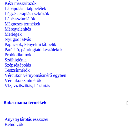
Kézi masszírozók
Lábápolás - talpbetétek
Légzésterápiás eszközök
Lépéssszámlálók
Mágneses termékek
Méregtelenítés
Mérlegek
Nyugodt alvás
Papucsok, kényelmi lábbelik
Párásító, párologtató készülékek
Probiotikumok
Szájhigiénia
Szépségápolás
Testzsírmérők
Vércukor-vérnyomásmérő egyben
Vércukorszintmérők
Víz, víztisztítás, háztartás
Baba-mama termékek
Anyatej tárolás eszközei
Bébiőrzők