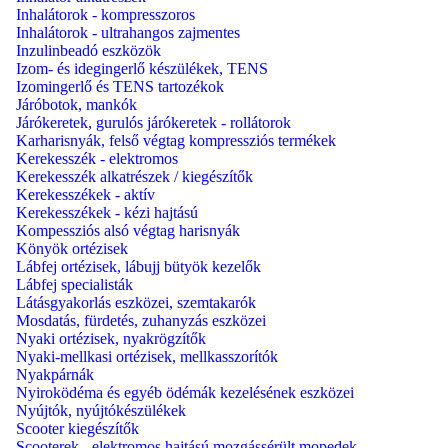
Inhalátorok - kompresszoros
Inhalátorok - ultrahangos zajmentes
Inzulinbeadó eszközök
Izom- és idegingerlő készülékek, TENS
Izomingerlő és TENS tartozékok
Járóbotok, mankók
Járókeretek, gurulós járókeretek - rollátorok
Karharisnyák, felső végtag kompressziós termékek
Kerekesszék - elektromos
Kerekesszék alkatrészek / kiegészítők
Kerekesszékek - aktív
Kerekesszékek - kézi hajtású
Kompessziós alsó végtag harisnyák
Könyök ortézisek
Lábfej ortézisek, lábujj bütyök kezelők
Lábfej specialisták
Látásgyakorlás eszközei, szemtakarók
Mosdatás, fürdetés, zuhanyzás eszközei
Nyaki ortézisek, nyakrögzítők
Nyaki-mellkasi ortézisek, mellkasszorítók
Nyakpárnák
Nyiroködéma és egyéb ödémák kezelésének eszközei
Nyújtók, nyújtókészülékek
Scooter kiegészítők
Scooterek - elektromos hajtású mozgássérült mopedek