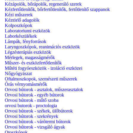
Kézápolók, bőrápolók, regeneráló szerek
Kézfertőtlenítők, bőrfertőtlenítők, fertőtlenítő szappanok
Kézi műszerek
Kéztörlő adagolók
Kolposzkópok
Laboratoriumi eszközök
Laborkészülékek
Lámpák, fényforrások
Laryngoszkópok, reanimációs eszközök
Légzésterápiás eszközök
Mérlegek, magasságmérők
Műszer- és eszközfertőtlenítők
Műtéti fogyóeszközök - izoláció eszközei
Nőgyógyászat
Oftalmoszkopok, szemészeti műszerek
Órás vérnyomásmérők
Orvosi bútorok - asztalok, műszerasztalok
Orvosi bútorok - egyéb bútorok
Orvosi bútorok - műtő szoba
orvosi butorok - proctologia
Orvosi bútorok - székek, ülőbútorok
Orvosi bútorok - szekrények
Orvosi bútorok - várótermi bútorok
Orvosi bútorok - vizsgáló ágyak
Otoszkópok