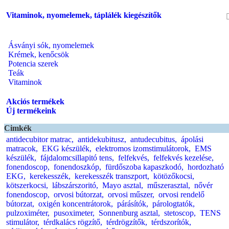
Vitaminok, nyomelemek, táplálék kiegészítők
Ásványi sók, nyomelemek
Krémek, kenőcsök
Potencia szerek
Teák
Vitaminok
Akciós termékek
Új termékeink
Cimkék
antidecubitor matrac,
antidekubitusz,
antudecubitus,
ápolási
matracok,
EKG készülék,
elektromos izomstimulátorok,
EMS
készülék,
fájdalomcsillapitó tens,
felfekvés,
felfekvés kezelése,
fonendoscop,
fonendoszkóp,
fürdőszoba kapaszkodó,
hordozható
EKG,
kerekesszék,
kerekesszék transzport,
kötözőkocsi,
kötszerkocsi,
lábszárszoritó,
Mayo asztal,
műszerasztal,
nővér
fonendoscop,
orvosi bútorzat,
orvosi műszer,
orvosi rendelő
bútorzat,
oxigén koncentrátorok,
párásítók,
párologtatók,
pulzoximéter,
pusoximeter,
Sonnenburg asztal,
stetoscop,
TENS
stimulátor,
térdkalács rögzítő,
térdrögzítők,
térdszorítók,