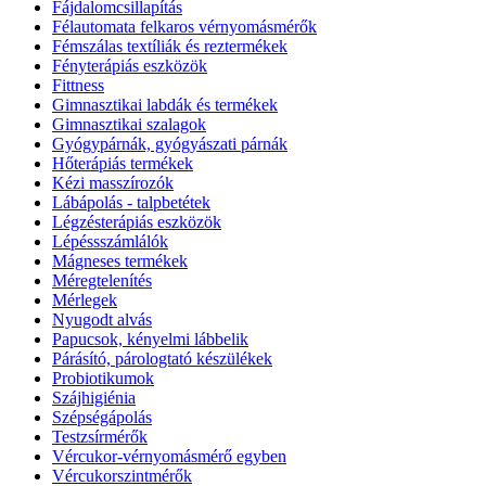
Fájdalomcsillapítás
Félautomata felkaros vérnyomásmérők
Fémszálas textíliák és reztermékek
Fényterápiás eszközök
Fittness
Gimnasztikai labdák és termékek
Gimnasztikai szalagok
Gyógypárnák, gyógyászati párnák
Hőterápiás termékek
Kézi masszírozók
Lábápolás - talpbetétek
Légzésterápiás eszközök
Lépéssszámlálók
Mágneses termékek
Méregtelenítés
Mérlegek
Nyugodt alvás
Papucsok, kényelmi lábbelik
Párásító, párologtató készülékek
Probiotikumok
Szájhigiénia
Szépségápolás
Testzsírmérők
Vércukor-vérnyomásmérő egyben
Vércukorszintmérők