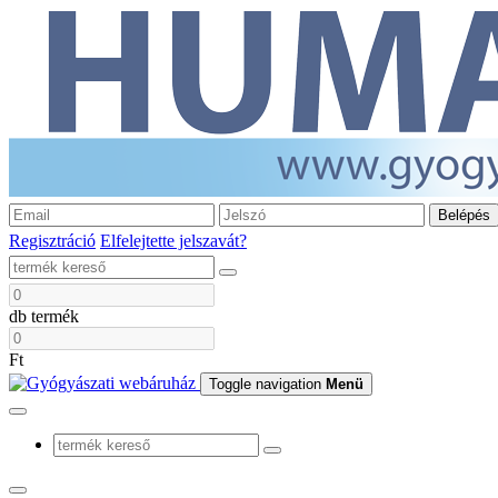
Belépés
Regisztráció
Elfelejtette jelszavát?
db termék
Ft
Toggle navigation
Menü