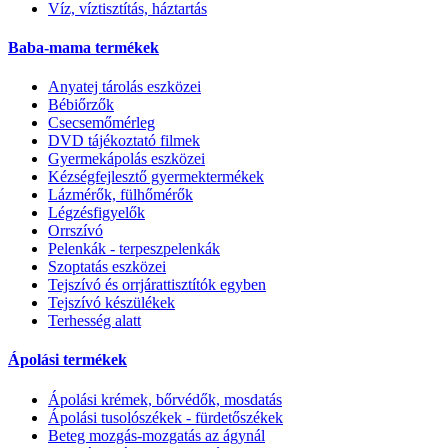
Víz, víztisztítás, háztartás
Baba-mama termékek
Anyatej tárolás eszközei
Bébiőrzők
Csecsemőmérleg
DVD tájékoztató filmek
Gyermekápolás eszközei
Kézségfejlesztő gyermektermékek
Lázmérők, fülhőmérők
Légzésfigyelők
Orrszívó
Pelenkák - terpeszpelenkák
Szoptatás eszközei
Tejszívó és orrjárattisztítók egyben
Tejszívó készülékek
Terhesség alatt
Ápolási termékek
Ápolási krémek, bőrvédők, mosdatás
Ápolási tusolószékek - fürdetőszékek
Beteg mozgás-mozgatás az ágynál