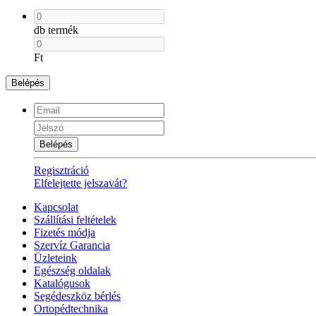
db termék
Ft
Belépés
Belépés
Regisztráció
Elfelejtette jelszavát?
Kapcsolat
Szállítási feltételek
Fizetés módja
Szervíz Garancia
Üzleteink
Egészség oldalak
Katalógusok
Segédeszköz bérlés
Ortopédtechnika