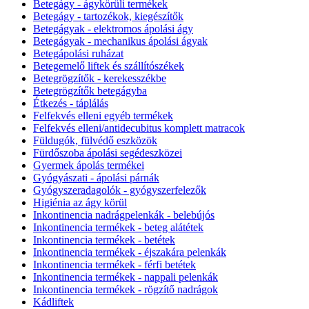
Betegágy - ágykörüli termékek
Betegágy - tartozékok, kiegészítők
Betegágyak - elektromos ápolási ágy
Betegágyak - mechanikus ápolási ágyak
Betegápolási ruházat
Betegemelő liftek és szállítószékek
Betegrögzítők - kerekesszékbe
Betegrögzítők betegágyba
Étkezés - táplálás
Felfekvés elleni egyéb termékek
Felfekvés elleni/antidecubitus komplett matracok
Füldugók, fülvédő eszközök
Fürdőszoba ápolási segédeszközei
Gyermek ápolás termékei
Gyógyászati - ápolási párnák
Gyógyszeradagolók - gyógyszerfelezők
Higiénia az ágy körül
Inkontinencia nadrágpelenkák - belebújós
Inkontinencia termékek - beteg alátétek
Inkontinencia termékek - betétek
Inkontinencia termékek - éjszakára pelenkák
Inkontinencia termékek - férfi betétek
Inkontinencia termékek - nappali pelenkák
Inkontinencia termékek - rögzítő nadrágok
Kádliftek