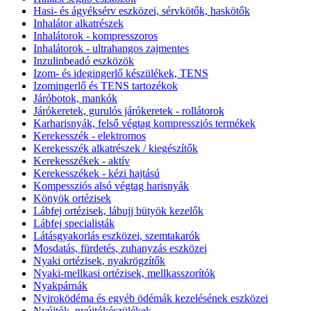
Hasi- és ágyéksérv eszközei, sérvkötők, haskötők
Inhalátor alkatrészek
Inhalátorok - kompresszoros
Inhalátorok - ultrahangos zajmentes
Inzulinbeadó eszközök
Izom- és idegingerlő készülékek, TENS
Izomingerlő és TENS tartozékok
Járóbotok, mankók
Járókeretek, gurulós járókeretek - rollátorok
Karharisnyák, felső végtag kompressziós termékek
Kerekesszék - elektromos
Kerekesszék alkatrészek / kiegészítők
Kerekesszékek - aktív
Kerekesszékek - kézi hajtású
Kompessziós alsó végtag harisnyák
Könyök ortézisek
Lábfej ortézisek, lábujj bütyök kezelők
Lábfej specialisták
Látásgyakorlás eszközei, szemtakarók
Mosdatás, fürdetés, zuhanyzás eszközei
Nyaki ortézisek, nyakrögzítők
Nyaki-mellkasi ortézisek, mellkasszorítók
Nyakpárnák
Nyiroködéma és egyéb ödémák kezelésének eszközei
Nyújtók, nyújtókészülékek