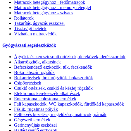
Matracok betegágyhoz - fedőmatracok
Matracok betegágyhoz - memory réteggel
Matracok betegágyhoz - szivacs
Rollátorok
Takarítás, ágyazás eszközei
Tisztasági betétek
Vízhatlan matracvédők
Gyógyászati segédeszközök
Ágyéki- és keresztcsonti ortézisek, derékövek, derékszorítók
Alkarrögzítők, alkarsinek
Befecskendező eszközök, tűk, fecskendők
Boka-lábszár rögzítők
Bokaortézisek, bokarögzítők, bokaszorítók
Csípőortézisek
Csukló ortézisek, csukló és kézfej rögzítők
Elektromos kerekesszék alkatrészek
Enterostoma, colostoma termékek
Fali kapaszkodók, WC kapaszkodók, fürdőkád kapaszodók
Fáslik, rugalmas pólyák
Felfekvés kezelése, megelőzése, matracok, párnák
Gégészeti termékek
Gerincnyújtás eszközei
Hallást segítő eszközök