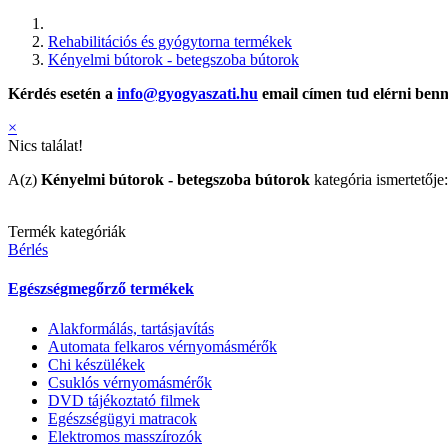
Rehabilitációs és gyógytorna termékek
Kényelmi bútorok - betegszoba bútorok
Kérdés esetén a
info@gyogyaszati.hu
email címen tud elérni ben
×
Nics találat!
A(z)
Kényelmi bútorok - betegszoba bútorok
kategória ismertetője:
Termék kategóriák
Bérlés
Egészségmegőrző termékek
Alakformálás, tartásjavítás
Automata felkaros vérnyomásmérők
Chi készülékek
Csuklós vérnyomásmérők
DVD tájékoztató filmek
Egészségügyi matracok
Elektromos masszírozók