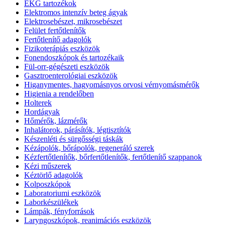
EKG tartozékok
Elektromos intenzív beteg ágyak
Elektrosebészet, mikrosebészet
Felület fertőtlenítők
Fertőtlenítő adagolók
Fizikoterápiás eszközök
Fonendoszkópok és tartozékaik
Fül-orr-gégészeti eszközök
Gasztroenterológiai eszközök
Higanymentes, hagyomásnyos orvosi vérnyomásmérők
Higienia a rendelőben
Holterek
Hordágyak
Hőmérők, lázmérők
Inhalátorok, párásítók, légtisztítók
Készenléti és sürgősségi táskák
Kézápolók, bőrápolók, regeneráló szerek
Kézfertőtlenítők, bőrfertőtlenítők, fertőtlenítő szappanok
Kézi műszerek
Kéztörlő adagolók
Kolposzkópok
Laboratoriumi eszközök
Laborkészülékek
Lámpák, fényforrások
Laryngoszkópok, reanimációs eszközök