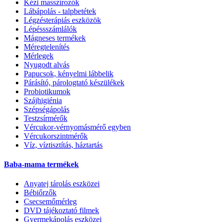
Kézi masszírozók
Lábápolás - talpbetétek
Légzésterápiás eszközök
Lépéssszámlálók
Mágneses termékek
Méregtelenítés
Mérlegek
Nyugodt alvás
Papucsok, kényelmi lábbelik
Párásító, párologtató készülékek
Probiotikumok
Szájhigiénia
Szépségápolás
Testzsírmérők
Vércukor-vérnyomásmérő egyben
Vércukorszintmérők
Víz, víztisztítás, háztartás
Baba-mama termékek
Anyatej tárolás eszközei
Bébiőrzők
Csecsemőmérleg
DVD tájékoztató filmek
Gyermekápolás eszközei