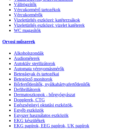
Vállrögzítők
Vércukormérő tartozékok
Vércukormérők
Vizeletürítés eszközei: katéterzsákok
Vizeletürítés eszközei: vizelet katéterek
WC magasítók
Orvosi műszerek
Alkoholszondák
Audiométerek
Autokláv sterilizátorok
Automata vérnyomásmérők
Betegágyak és tartozékai
Betegörző monitorok
Bőrfertőtlenítők, nyálkahártyafertőtlenítők
Defibrillátorok
Dermatoszkopok - bőrgyógyászat
Dopplerek, CTG
Egészségügyi oktatási eszközök,
Egyéb eszközök
Egyszer használatos eszközök
EKG készülékek
EKG papírok, EEG papírok, UK papírok