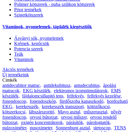
Polimer kötszerek - puha szilikon kötszerek
Prior termékek
Szigetkötszerek
Vitaminok, nyomelemek, táplálék kiegészítők
Ásványi sók, nyomelemek
Krémek, kenőcsök
Potencia szerek
Teák
Vitaminok
Akciós termékek
Új termékeink
Cimkék
antidecubitor matrac,
antidekubitusz,
antudecubitus,
ápolási
matracok,
EKG készülék,
elektromos izomstimulátorok,
EMS
készülék,
fájdalomcsillapitó tens,
felfekvés,
felfekvés kezelése,
fonendoscop,
fonendoszkóp,
fürdőszoba kapaszkodó,
hordozható
EKG,
kerekesszék,
kerekesszék transzport,
kötözőkocsi,
kötszerkocsi,
lábszárszoritó,
Mayo asztal,
műszerasztal,
nővér
fonendoscop,
orvosi bútorzat,
orvosi műszer,
orvosi rendelő
bútorzat,
oxigén koncentrátorok,
párásítók,
párologtatók,
pulzoximéter,
pusoximeter,
Sonnenburg asztal,
stetoscop,
TENS