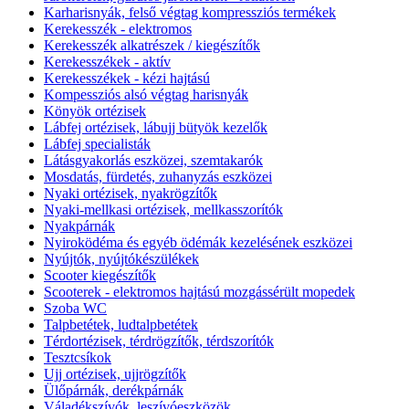
Karharisnyák, felső végtag kompressziós termékek
Kerekesszék - elektromos
Kerekesszék alkatrészek / kiegészítők
Kerekesszékek - aktív
Kerekesszékek - kézi hajtású
Kompessziós alsó végtag harisnyák
Könyök ortézisek
Lábfej ortézisek, lábujj bütyök kezelők
Lábfej specialisták
Látásgyakorlás eszközei, szemtakarók
Mosdatás, fürdetés, zuhanyzás eszközei
Nyaki ortézisek, nyakrögzítők
Nyaki-mellkasi ortézisek, mellkasszorítók
Nyakpárnák
Nyiroködéma és egyéb ödémák kezelésének eszközei
Nyújtók, nyújtókészülékek
Scooter kiegészítők
Scooterek - elektromos hajtású mozgássérült mopedek
Szoba WC
Talpbetétek, ludtalpbetétek
Térdortézisek, térdrögzítők, térdszorítók
Tesztcsíkok
Ujj ortézisek, ujjrögzítők
Ülőpárnák, derékpárnák
Váladékszívók, leszívóeszközök