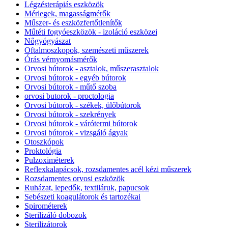
Légzésterápiás eszközök
Mérlegek, magasságmérők
Műszer- és eszközfertőtlenítők
Műtéti fogyóeszközök - izoláció eszközei
Nőgyógyászat
Oftalmoszkopok, szemészeti műszerek
Órás vérnyomásmérők
Orvosi bútorok - asztalok, műszerasztalok
Orvosi bútorok - egyéb bútorok
Orvosi bútorok - műtő szoba
orvosi butorok - proctologia
Orvosi bútorok - székek, ülőbútorok
Orvosi bútorok - szekrények
Orvosi bútorok - várótermi bútorok
Orvosi bútorok - vizsgáló ágyak
Otoszkópok
Proktológia
Pulzoximéterek
Reflexkalapácsok, rozsdamentes acél kézi műszerek
Rozsdamentes orvosi eszközök
Ruházat, lepedők, textiláruk, papucsok
Sebészeti koagulátorok és tartozékai
Spirométerek
Sterilizáló dobozok
Sterilizátorok