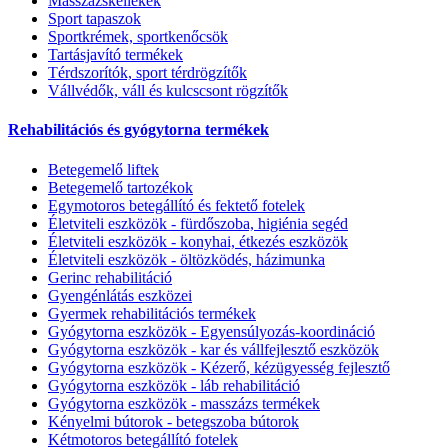
Masszázskellékek
Sport tapaszok
Sportkrémek, sportkenőcsök
Tartásjavító termékek
Térdszorítók, sport térdrögzítők
Vállvédők, váll és kulcscsont rögzítők
Rehabilitációs és gyógytorna termékek
Betegemelő liftek
Betegemelő tartozékok
Egymotoros betegállító és fektető fotelek
Életviteli eszközök - fürdőszoba, higiénia segéd
Életviteli eszközök - konyhai, étkezés eszközök
Életviteli eszközök - öltözködés, házimunka
Gerinc rehabilitáció
Gyengénlátás eszközei
Gyermek rehabilitációs termékek
Gyógytorna eszközök - Egyensúlyozás-koordináció
Gyógytorna eszközök - kar és vállfejlesztő eszközök
Gyógytorna eszközök - Kézerő, kézügyesség fejlesztő
Gyógytorna eszközök - láb rehabilitáció
Gyógytorna eszközök - masszázs termékek
Kényelmi bútorok - betegszoba bútorok
Kétmotoros betegállító fotelek