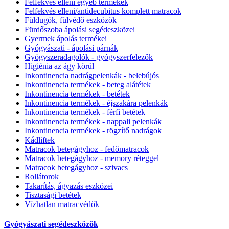
Felfekvés elleni egyéb termékek
Felfekvés elleni/antidecubitus komplett matracok
Füldugók, fülvédő eszközök
Fürdőszoba ápolási segédeszközei
Gyermek ápolás termékei
Gyógyászati - ápolási párnák
Gyógyszeradagolók - gyógyszerfelezők
Higiénia az ágy körül
Inkontinencia nadrágpelenkák - belebújós
Inkontinencia termékek - beteg alátétek
Inkontinencia termékek - betétek
Inkontinencia termékek - éjszakára pelenkák
Inkontinencia termékek - férfi betétek
Inkontinencia termékek - nappali pelenkák
Inkontinencia termékek - rögzítő nadrágok
Kádliftek
Matracok betegágyhoz - fedőmatracok
Matracok betegágyhoz - memory réteggel
Matracok betegágyhoz - szivacs
Rollátorok
Takarítás, ágyazás eszközei
Tisztasági betétek
Vízhatlan matracvédők
Gyógyászati segédeszközök