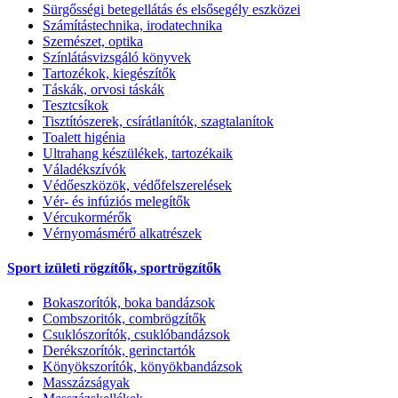
Sürgősségi betegellátás és elsősegély eszközei
Számítástechnika, irodatechnika
Szemészet, optika
Színlátásvizsgáló könyvek
Tartozékok, kiegészítők
Táskák, orvosi táskák
Tesztcsíkok
Tisztítószerek, csírátlanítók, szagtalanítok
Toalett higénia
Ultrahang készülékek, tartozékaik
Váladékszívók
Védőeszközök, védőfelszerelések
Vér- és infúziós melegítők
Vércukormérők
Vérnyomásmérő alkatrészek
Sport izületi rögzítők, sportrögzítők
Bokaszorítók, boka bandázsok
Combszoritók, combrögzítők
Csuklószorítók, csuklóbandázsok
Derékszorítók, gerinctartók
Könyökszorítók, könyökbandázsok
Masszázságyak