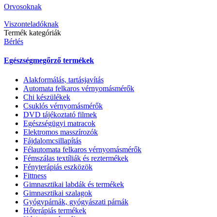
Orvosoknak
Viszonteladóknak
Termék kategóriák
Bérlés
Egészségmegőrző termékek
Alakformálás, tartásjavítás
Automata felkaros vérnyomásmérők
Chi készülékek
Csuklós vérnyomásmérők
DVD tájékoztató filmek
Egészségügyi matracok
Elektromos masszírozók
Fájdalomcsillapítás
Félautomata felkaros vérnyomásmérők
Fémszálas textíliák és reztermékek
Fényterápiás eszközök
Fittness
Gimnasztikai labdák és termékek
Gimnasztikai szalagok
Gyógypárnák, gyógyászati párnák
Hőterápiás termékek