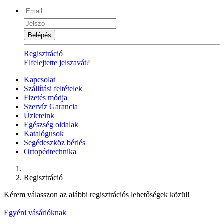
Belépés
Regisztráció
Elfelejtette jelszavát?
Kapcsolat
Szállítási feltételek
Fizetés módja
Szervíz Garancia
Üzleteink
Egészség oldalak
Katalógusok
Segédeszköz bérlés
Ortopédtechnika
Regisztráció
Kérem válasszon az alábbi regisztrációs lehetőségek közül!
Egyéni vásárlóknak