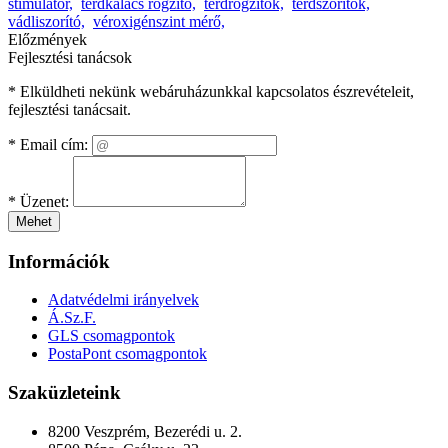
stimulátor,
térdkalács rögzítő,
térdrögzítők,
térdszorítók,
vádliszorító,
véroxigénszint mérő,
Előzmények
Fejlesztési tanácsok
* Elküldheti nekünk webáruházunkkal kapcsolatos észrevételeit,
fejlesztési tanácsait.
*
Email cím:
*
Üzenet:
Mehet
Információk
Adatvédelmi irányelvek
Á.Sz.F.
GLS csomagpontok
PostaPont csomagpontok
Szaküzleteink
8200 Veszprém, Bezerédi u. 2.