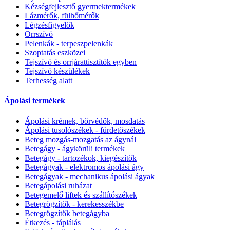
Kézségfejlesztő gyermektermékek
Lázmérők, fülhőmérők
Légzésfigyelők
Orrszívó
Pelenkák - terpeszpelenkák
Szoptatás eszközei
Tejszívó és orrjárattisztítók egyben
Tejszívó készülékek
Terhesség alatt
Ápolási termékek
Ápolási krémek, bőrvédők, mosdatás
Ápolási tusolószékek - fürdetőszékek
Beteg mozgás-mozgatás az ágynál
Betegágy - ágykörüli termékek
Betegágy - tartozékok, kiegészítők
Betegágyak - elektromos ápolási ágy
Betegágyak - mechanikus ápolási ágyak
Betegápolási ruházat
Betegemelő liftek és szállítószékek
Betegrögzítők - kerekesszékbe
Betegrögzítők betegágyba
Étkezés - táplálás