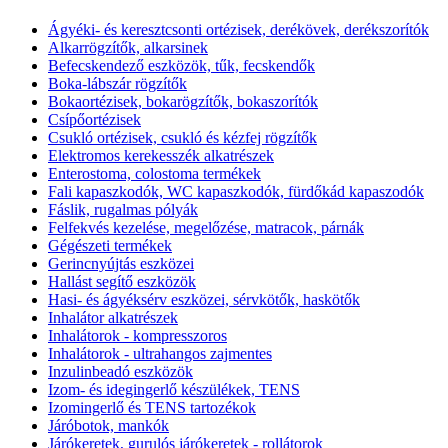
Ágyéki- és keresztcsonti ortézisek, derékövek, derékszorítók
Alkarrögzítők, alkarsinek
Befecskendező eszközök, tűk, fecskendők
Boka-lábszár rögzítők
Bokaortézisek, bokarögzítők, bokaszorítók
Csípőortézisek
Csukló ortézisek, csukló és kézfej rögzítők
Elektromos kerekesszék alkatrészek
Enterostoma, colostoma termékek
Fali kapaszkodók, WC kapaszkodók, fürdőkád kapaszodók
Fáslik, rugalmas pólyák
Felfekvés kezelése, megelőzése, matracok, párnák
Gégészeti termékek
Gerincnyújtás eszközei
Hallást segítő eszközök
Hasi- és ágyéksérv eszközei, sérvkötők, haskötők
Inhalátor alkatrészek
Inhalátorok - kompresszoros
Inhalátorok - ultrahangos zajmentes
Inzulinbeadó eszközök
Izom- és idegingerlő készülékek, TENS
Izomingerlő és TENS tartozékok
Járóbotok, mankók
Járókeretek, gurulós járókeretek - rollátorok