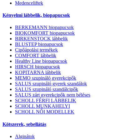
Medenceliftek
Kényelmi lábbelik, biopapucsok
BERKEMANN biopapucsok
BIOKOMFORT biopapucsok
BIRKENSTOCK lábbelik
BLUSTEP biopapucsok
Cipőápolási termékek
COMFORT lábbelik
Healthy Line biopapucsok
HIRSCH biopapucsok
KOPITARNA lábbelik
MEMO szupináló gyerekcipők
SALUS szupináló gyerek szandálok
SALUS szupináló szandálcipők
SALUS zárt gyerekcipők nem béléses
SCHOLL FÉRFI LÁBBELIK
SCHOLL MUNKAHELYI
SCHOLL NŐI MODELLEK
Kötszerek, sebellátás
Alginátok