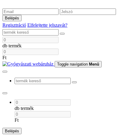
Belépés
Regisztráció
Elfelejtette jelszavát?
db termék
Ft
Toggle navigation
Menü
db termék
Ft
Belépés