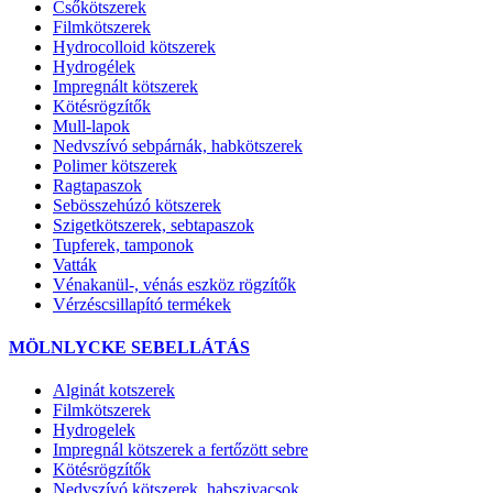
Csőkötszerek
Filmkötszerek
Hydrocolloid kötszerek
Hydrogélek
Impregnált kötszerek
Kötésrögzítők
Mull-lapok
Nedvszívó sebpárnák, habkötszerek
Polimer kötszerek
Ragtapaszok
Sebösszehúzó kötszerek
Szigetkötszerek, sebtapaszok
Tupferek, tamponok
Vatták
Vénakanül-, vénás eszköz rögzítők
Vérzéscsillapító termékek
MÖLNLYCKE SEBELLÁTÁS
Alginát kotszerek
Filmkötszerek
Hydrogelek
Impregnál kötszerek a fertőzött sebre
Kötésrögzítők
Nedvszívó kötszerek, habszivacsok