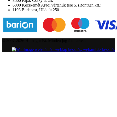
8500 Pápa, Csáky u. 23.
6000 Kecskemét Aradi vértanúk tere 5. (Röntgen kft.)
1193 Budapest, Üllői út 250.
© 2007-2026 Humagor Bt. Minden jog fenntartva.