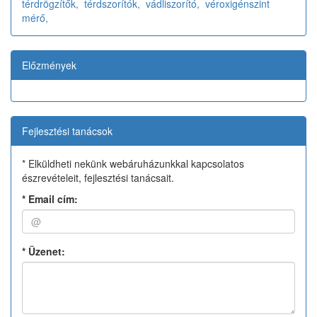
térdrögzítők,
térdszorítók,
vádliszorító,
véroxigénszint
mérő,
Előzmények
Fejlesztési tanácsok
* Elküldheti nekünk webáruházunkkal kapcsolatos
észrevételeit, fejlesztési tanácsait.
*
Email cím:
*
Üzenet: