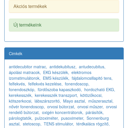
Akciós termékek
Új termékeink
Cimkék
antidecubitor matrac,
antidekubitusz,
antudecubitus,
ápolási matracok,
EKG készülék,
elektromos
izomstimulátorok,
EMS készülék,
fájdalomcsillapitó tens,
felfekvés,
felfekvés kezelése,
fonendoscop,
fonendoszkóp,
fürdőszoba kapaszkodó,
hordozható EKG,
kerekesszék,
kerekesszék transzport,
kötözőkocsi,
kötszerkocsi,
lábszárszoritó,
Mayo asztal,
műszerasztal,
nővér fonendoscop,
orvosi bútorzat,
orvosi műszer,
orvosi
rendelő bútorzat,
oxigén koncentrátorok,
párásítók,
párologtatók,
pulzoximéter,
pusoximeter,
Sonnenburg
asztal,
stetoscop,
TENS stimulátor,
térdkalács rögzítő,