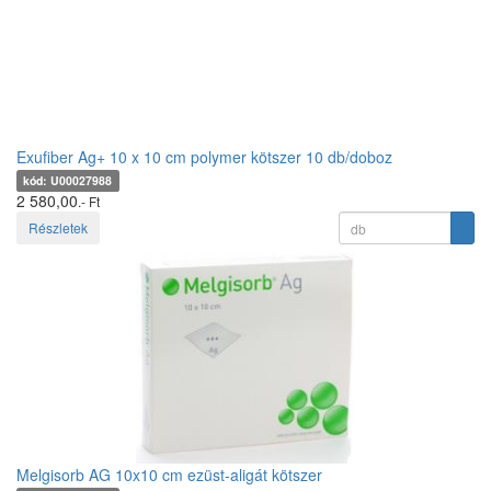
Exufiber Ag+ 10 x 10 cm polymer kötszer 10 db/doboz
kód: U00027988
2 580,00
.- Ft
Részletek
Melgisorb AG 10x10 cm ezüst-aligát kötszer