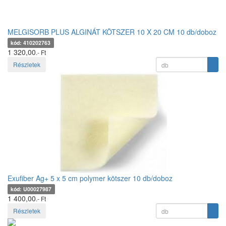
MELGISORB PLUS ALGINÁT KÖTSZER 10 X 20 CM 10 db/doboz
kód: 410202763
1 320,00
.- Ft
Részletek
Exufiber Ag+ 5 x 5 cm polymer kötszer 10 db/doboz
kód: U00027987
1 400,00
.- Ft
Részletek