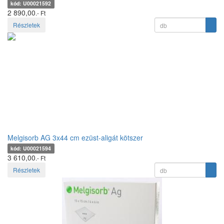
kód: U00021592
2 890,00
.- Ft
Részletek
Melgisorb AG 3x44 cm ezüst-aligát kötszer
kód: U00021594
3 610,00
.- Ft
Részletek