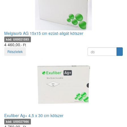
Melgisorb AG 15x15 cm ezüst-aligát kötszer
kód: U00021593
4 460,00
.- Ft
Részletek
Exufiber Ag+ 4,5 x 30 cm kötszer
kód: U00027986
4 750,00
.- Ft