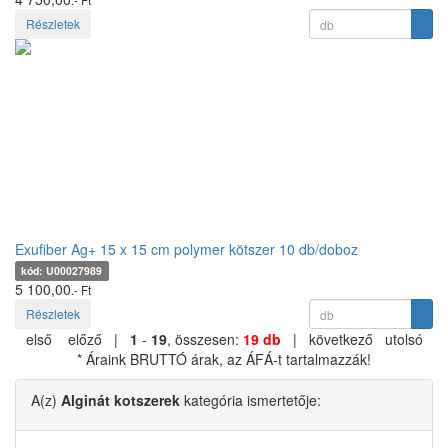
Részletek
Exufiber Ag+ 15 x 15 cm polymer kötszer 10 db/doboz
kód: U00027989
5 100,00
.- Ft
Részletek
első
előző |
1
-
19
, összesen:
19 db
| következő
utolsó
* Áraink BRUTTÓ árak, az ÁFÁ-t tartalmazzák!
A(z)
Alginát kotszerek
kategória ismertetője: