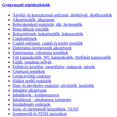
Gyógyászati segédeszközök
Ágyéki- és keresztcsonti ortézisek, derékövek, derékszorítók
Alkarrögzítők, alkarsinek
Befecskendező eszközök, tűk, fecskendők
Boka-lábszár rögzítők
Bokaortézisek, bokarögzítők, bokaszorítók
Csípőortézisek
Csukló ortézisek, csukló és kézfej rögzítők
Elektromos kerekesszék alkatrészek
Enterostoma, colostoma termékek
Fali kapaszkodók, WC kapaszkodók, fürdőkád kapaszodók
Fáslik, rugalmas pólyák
Felfekvés kezelése, megelőzése, matracok, párnák
Gégészeti termékek
Gerincnyújtás eszközei
Hallást segítő eszközök
Hasi- és ágyéksérv eszközei, sérvkötők, haskötők
Inhalátor alkatrészek
Inhalátorok - kompresszoros
Inhalátorok - ultrahangos zajmentes
Inzulinbeadó eszközök
Izom- és idegingerlő készülékek, TENS
Izomingerlő és TENS tartozékok