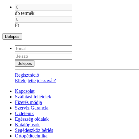
db termék
Ft
Belépés
Belépés
Regisztráció
Elfelejtette jelszavát?
Kapcsolat
Szállítási feltételek
Fizetés módja
Szervíz Garancia
Üzleteink
Egészség oldalak
Katalógusok
Segédeszköz bérlés
Ortopédtechnika