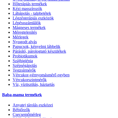
Hőterápiás termékek
Kézi masszírozók
Lábápolás - talpbetétek
Légzésterápiás eszközök
Lépéssszámlálók
Mágneses termékek
Méregtelenítés
Mérlegek
Nyugodt alvás
Papucsok, kényelmi lábbelik
Párásító, párologtató készülékek
Probiotikumok
Szájhigiénia
Szépségápolás
Testzsírmérők
Vércukor-vérnyomásmérő egyben
Vércukorszintmérők
Víz, víztisztítás, háztartás
Baba-mama termékek
Anyatej tárolás eszközei
Bébiőrzők
Csecsemőmérleg