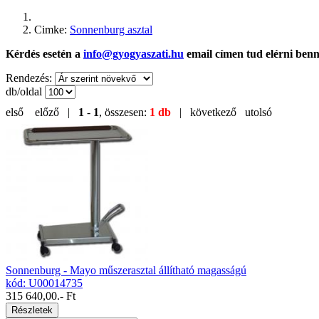
Cimke:
Sonnenburg asztal
Kérdés esetén a
info@gyogyaszati.hu
email címen tud elérni ben
Rendezés:
db/oldal
első
előző |
1
-
1
, összesen:
1 db
| következő
utolsó
Sonnenburg - Mayo műszerasztal állítható magasságú
kód: U00014735
315 640,00
.- Ft
Részletek