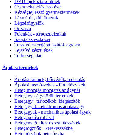
DVD tájékoztató filmek
Gyermekápolás eszközei
Kézségfejlesztő gyermektermékek
Lázmérők, fülhőmérők
Légzésfigyelők
Orrszívó
Pelenkák - terpeszpelenkák
Szoptatás eszközei
Tejszívó és orrjárattisztítók egyben
Tejszívó készülékek
Terhesség alatt
Ápolási termékek
Ápolási krémek, bőrvédők, mosdatás
Ápolási tusolószékek - fürdetőszékek
Beteg mozgás-mozgatás az ágynál
Betegágy - ágykörüli termékek
Betegágy - tartozékok, kiegészítők
Betegágyak - elektromos ápolási ágy
Betegágyak - mechanikus ápolási ágyak
Betegápolási ruházat
Betegemelő liftek és szállítószékek
Betegrögzítők - kerekesszékbe
Betegrögzítők betegágyba