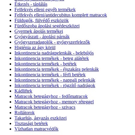
Étkezés - táplálás
Felfekvés elleni egyéb termékek
Felfekvés elleni/antidecubitus komplett matracok
Füldugók, fülvédő eszközök
Fürdőszoba ápolási segédeszközei
Gyermek ápolás termékei
Gyógyászati - ápolási párnák
Gyógyszeradagolók - gyógyszerfelezők
Higiénia az ágy körül
Inkontinencia nadrágpelenkák - belebújós
Inkontinencia termékek - beteg alátétek
Inkontinencia termékek - betétek
Inkontinencia termékek - éjszakára pelenkák
Inkontinencia termékek - férfi betétek
Inkontinencia termékek - nappali pelenkák
Inkontinencia termékek - rögzítő nadrágok
Kádliftek
Matracok betegágyhoz - fedőmatracok
Matracok betegágyhoz - memory réteggel
Matracok betegágyhoz - szivacs
Rollátorok
Takarítás, ágyazás eszközei
Tisztasági betétek
Vízhatlan matracvédők