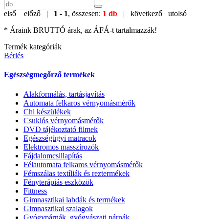
első
előző |
1
-
1
, összesen:
1 db
| következő
utolsó
* Áraink BRUTTÓ árak, az ÁFÁ-t tartalmazzák!
Termék kategóriák
Bérlés
Egészségmegőrző termékek
Alakformálás, tartásjavítás
Automata felkaros vérnyomásmérők
Chi készülékek
Csuklós vérnyomásmérők
DVD tájékoztató filmek
Egészségügyi matracok
Elektromos masszírozók
Fájdalomcsillapítás
Félautomata felkaros vérnyomásmérők
Fémszálas textíliák és reztermékek
Fényterápiás eszközök
Fittness
Gimnasztikai labdák és termékek
Gimnasztikai szalagok
Gyógypárnák, gyógyászati párnák