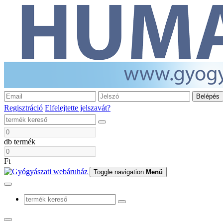
Belépés
Regisztráció
Elfelejtette jelszavát?
db termék
Ft
Toggle navigation
Menü