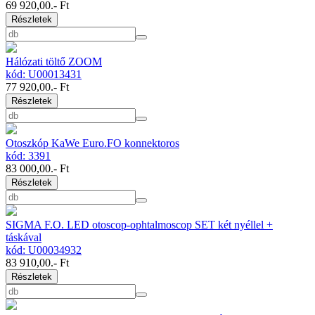
69 920,00
.- Ft
Részletek
Hálózati töltő ZOOM
kód: U00013431
77 920,00
.- Ft
Részletek
Otoszkóp KaWe Euro.FO konnektoros
kód: 3391
83 000,00
.- Ft
Részletek
SIGMA F.O. LED otoscop-ophtalmoscop SET két nyéllel +
táskával
kód: U00034932
83 910,00
.- Ft
Részletek