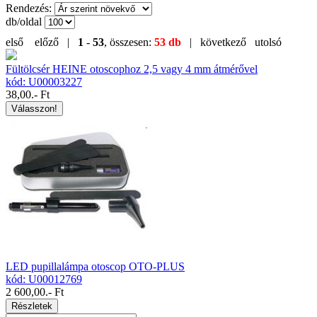
Rendezés:
db/oldal
első
előző |
1
-
53
, összesen:
53 db
| következő
utolsó
Fültölcsér HEINE otoscophoz 2,5 vagy 4 mm átmérővel
kód: U00003227
38,00
.- Ft
Válasszon!
LED pupillalámpa otoscop OTO-PLUS
kód: U00012769
2 600,00
.- Ft
Részletek