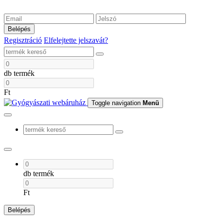
Belépés
Regisztráció
Elfelejtette jelszavát?
db termék
Ft
Toggle navigation
Menü
db termék
Ft
Belépés