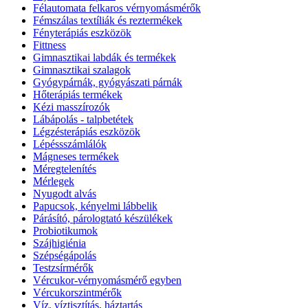
Félautomata felkaros vérnyomásmérők
Fémszálas textíliák és reztermékek
Fényterápiás eszközök
Fittness
Gimnasztikai labdák és termékek
Gimnasztikai szalagok
Gyógypárnák, gyógyászati párnák
Hőterápiás termékek
Kézi masszírozók
Lábápolás - talpbetétek
Légzésterápiás eszközök
Lépéssszámlálók
Mágneses termékek
Méregtelenítés
Mérlegek
Nyugodt alvás
Papucsok, kényelmi lábbelik
Párásító, párologtató készülékek
Probiotikumok
Szájhigiénia
Szépségápolás
Testzsírmérők
Vércukor-vérnyomásmérő egyben
Vércukorszintmérők
Víz, víztisztítás, háztartás