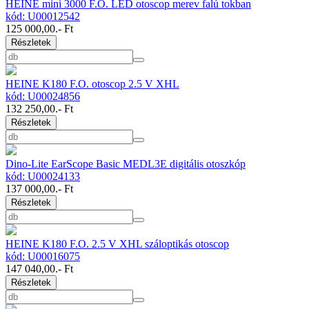
HEINE mini 3000 F.O. LED otoscop merev falú tokban
kód: U00012542
125 000,00
.- Ft
Részletek
HEINE K180 F.O. otoscop 2.5 V XHL
kód: U00024856
132 250,00
.- Ft
Részletek
Dino-Lite EarScope Basic MEDL3E digitális otoszkóp
kód: U00024133
137 000,00
.- Ft
Részletek
HEINE K180 F.O. 2.5 V XHL száloptikás otoscop
kód: U00016075
147 040,00
.- Ft
Részletek