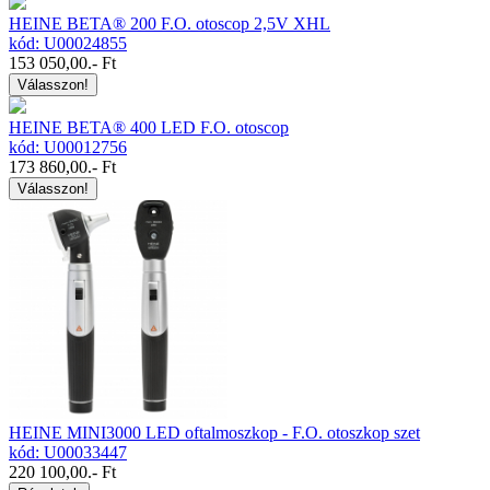
HEINE BETA® 200 F.O. otoscop 2,5V XHL
kód: U00024855
153 050,00
.- Ft
Válasszon!
HEINE BETA® 400 LED F.O. otoscop
kód: U00012756
173 860,00
.- Ft
Válasszon!
HEINE MINI3000 LED oftalmoszkop - F.O. otoszkop szet
kód: U00033447
220 100,00
.- Ft