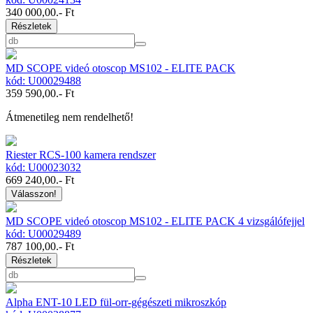
340 000,00
.- Ft
Részletek
MD SCOPE videó otoscop MS102 - ELITE PACK
kód: U00029488
359 590,00
.- Ft
Átmenetileg nem rendelhető!
Riester RCS-100 kamera rendszer
kód: U00023032
669 240,00
.- Ft
Válasszon!
MD SCOPE videó otoscop MS102 - ELITE PACK 4 vizsgálófejjel
kód: U00029489
787 100,00
.- Ft
Részletek
Alpha ENT-10 LED fül-orr-gégészeti mikroszkóp