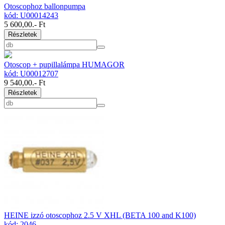
Otoscophoz ballonpumpa
kód: U00014243
5 600,00
.- Ft
Részletek
Otoscop + pupillalámpa HUMAGOR
kód: U00012707
9 540,00
.- Ft
Részletek
HEINE izzó otoscophoz 2.5 V XHL (BETA 100 and K100)
kód: 2046