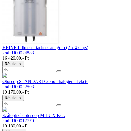
HEINE fültölcsér tartó és adagoló (2 x 45 tips)
kód: U00024883
16 420,00
.- Ft
Részletek
Otoscop STANDARD xenon halogén - fekete
kód: U00022503
19 170,00
.- Ft
Részletek
Száloptikás otoscop M-LUX F.O.
kód: U00012770
19 180,00
.- Ft