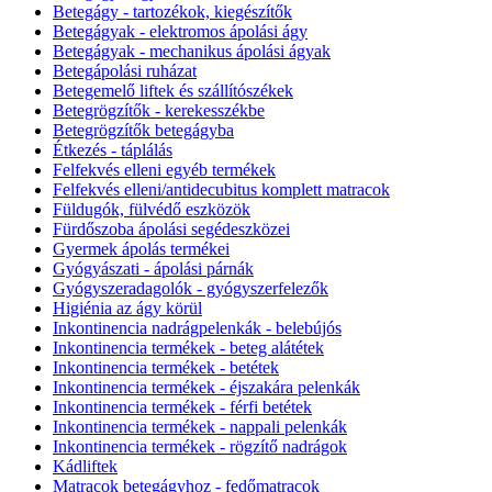
Betegágy - tartozékok, kiegészítők
Betegágyak - elektromos ápolási ágy
Betegágyak - mechanikus ápolási ágyak
Betegápolási ruházat
Betegemelő liftek és szállítószékek
Betegrögzítők - kerekesszékbe
Betegrögzítők betegágyba
Étkezés - táplálás
Felfekvés elleni egyéb termékek
Felfekvés elleni/antidecubitus komplett matracok
Füldugók, fülvédő eszközök
Fürdőszoba ápolási segédeszközei
Gyermek ápolás termékei
Gyógyászati - ápolási párnák
Gyógyszeradagolók - gyógyszerfelezők
Higiénia az ágy körül
Inkontinencia nadrágpelenkák - belebújós
Inkontinencia termékek - beteg alátétek
Inkontinencia termékek - betétek
Inkontinencia termékek - éjszakára pelenkák
Inkontinencia termékek - férfi betétek
Inkontinencia termékek - nappali pelenkák
Inkontinencia termékek - rögzítő nadrágok
Kádliftek
Matracok betegágyhoz - fedőmatracok