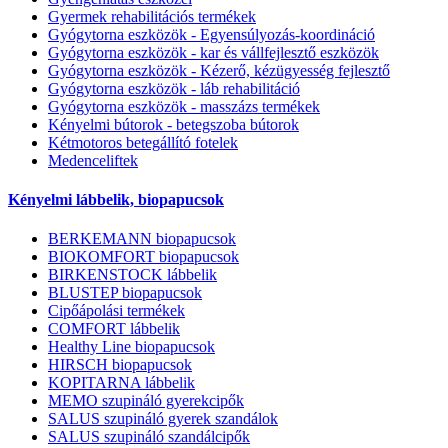
Gyermek rehabilitációs termékek
Gyógytorna eszközök - Egyensúlyozás-koordináció
Gyógytorna eszközök - kar és vállfejlesztő eszközök
Gyógytorna eszközök - Kézerő, kézügyesség fejlesztő
Gyógytorna eszközök - láb rehabilitáció
Gyógytorna eszközök - masszázs termékek
Kényelmi bútorok - betegszoba bútorok
Kétmotoros betegállító fotelek
Medenceliftek
Kényelmi lábbelik, biopapucsok
BERKEMANN biopapucsok
BIOKOMFORT biopapucsok
BIRKENSTOCK lábbelik
BLUSTEP biopapucsok
Cipőápolási termékek
COMFORT lábbelik
Healthy Line biopapucsok
HIRSCH biopapucsok
KOPITARNA lábbelik
MEMO szupináló gyerekcipők
SALUS szupináló gyerek szandálok
SALUS szupináló szandálcipők