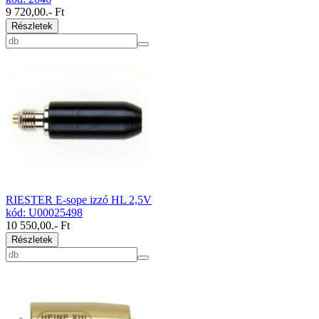
9 720,00
.- Ft
Részletek
RIESTER E-sope izzó HL 2,5V
kód: U00025498
10 550,00
.- Ft
Részletek