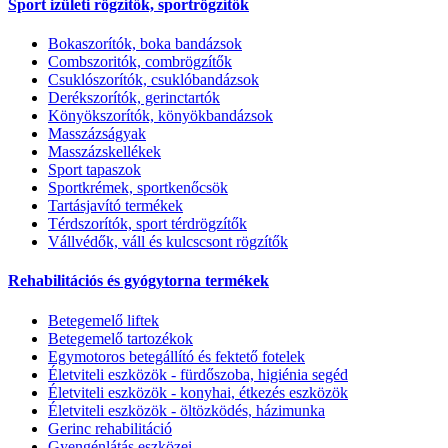
Sport izületi rögzítők, sportrögzítők
Bokaszorítók, boka bandázsok
Combszoritók, combrögzítők
Csuklószorítók, csuklóbandázsok
Derékszorítók, gerinctartók
Könyökszorítók, könyökbandázsok
Masszázságyak
Masszázskellékek
Sport tapaszok
Sportkrémek, sportkenőcsök
Tartásjavító termékek
Térdszorítók, sport térdrögzítők
Vállvédők, váll és kulcscsont rögzítők
Rehabilitációs és gyógytorna termékek
Betegemelő liftek
Betegemelő tartozékok
Egymotoros betegállító és fektető fotelek
Életviteli eszközök - fürdőszoba, higiénia segéd
Életviteli eszközök - konyhai, étkezés eszközök
Életviteli eszközök - öltözködés, házimunka
Gerinc rehabilitáció
Gyengénlátás eszközei