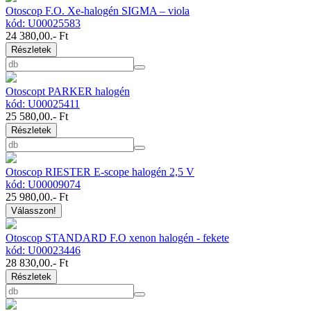
Otoscop F.O. Xe-halogén SIGMA – viola
kód: U00025583
24 380,00
.- Ft
Részletek
Otoscopt PARKER halogén
kód: U00025411
25 580,00
.- Ft
Részletek
Otoscop RIESTER E-scope halogén 2,5 V
kód: U00009074
25 980,00
.- Ft
Válasszon!
Otoscop STANDARD F.O xenon halogén - fekete
kód: U00023446
28 830,00
.- Ft
Részletek