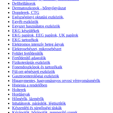
Defibrillátorok
Dermatoszkopok - bőrgyógyászat
Dopplerek, CTG
Egészségügyi oktatási eszközök,
Egyéb eszközök
Egyszer használatos eszközök
EKG készülékek
EKG papírok, EEG papírok, UK papírok
EKG tartozékok
Elektromos intenzív beteg ágyak
Elektrosebészet, mikrosebészet
Felület fertőtlenítők
Fertőtlenítő adagolók
Fizikoterápiás eszközök
Fonendoszkópok és tartozékaik
Fül-orr-gégészeti eszközök
Gasztroenterológiai eszközök
Higanymentes, hagyomásnyos orvosi vérnyomásmérők
Higienia a rendelőben
Holterek
Hordágyak
Hőmérők, lázmérők
Inhalátorok, párásítók, légtisztítók
Készenléti és sürgősségi táskák
Kézápolók, bőrápolók, regeneráló szerek