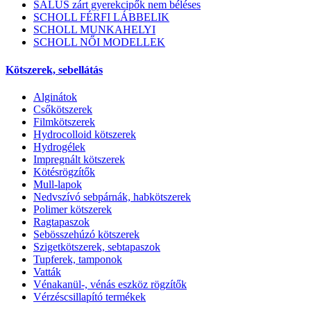
SALUS zárt gyerekcipők nem béléses
SCHOLL FÉRFI LÁBBELIK
SCHOLL MUNKAHELYI
SCHOLL NŐI MODELLEK
Kötszerek, sebellátás
Alginátok
Csőkötszerek
Filmkötszerek
Hydrocolloid kötszerek
Hydrogélek
Impregnált kötszerek
Kötésrögzítők
Mull-lapok
Nedvszívó sebpárnák, habkötszerek
Polimer kötszerek
Ragtapaszok
Sebösszehúzó kötszerek
Szigetkötszerek, sebtapaszok
Tupferek, tamponok
Vatták
Vénakanül-, vénás eszköz rögzítők
Vérzéscsillapító termékek