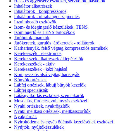
Hasi- és ágyéksérv eszközei, sérvkötők, haskötők
Inhalátor alkatrészek
Inhalátorok - kompresszoros
Inhalátorok - ultrahangos zajmentes
Inzulinbeadó eszközök
Izom- és idegingerlő készülékek, TENS
Izomingerlő és TENS tartozékok
Járóbotok, mankók
Járókeretek, gurulós járókeretek - rollátorok
Karharisnyák, felső végtag kompressziós termékek
Kerekesszék - elektromos
Kerekesszék alkatrészek / kiegészítők
Kerekesszékek - aktív
Kerekesszékek - kézi hajtású
Kompessziós alsó végtag harisnyák
Könyök ortézisek
Lábfej ortézisek, lábujj bütyök kezelők
Lábfej specialisták
Látásgyakorlás eszközei, szemtakarók
Mosdatás, fürdetés, zuhanyzás eszközei
Nyaki ortézisek, nyakrögzítők
Nyaki-mellkasi ortézisek, mellkasszorítók
Nyakpárnák
Nyiroködéma és egyéb ödémák kezelésének eszközei
Nyújtók, nyújtókészülékek