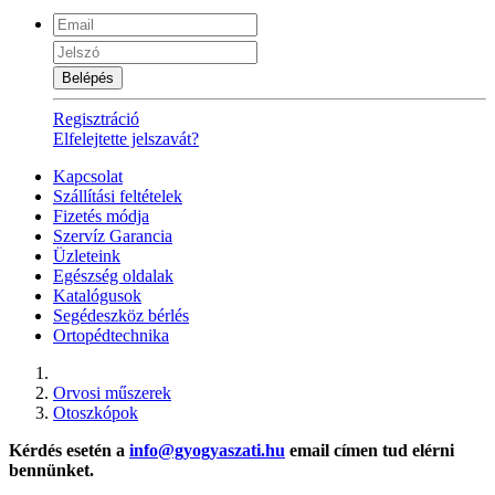
Belépés
Regisztráció
Elfelejtette jelszavát?
Kapcsolat
Szállítási feltételek
Fizetés módja
Szervíz Garancia
Üzleteink
Egészség oldalak
Katalógusok
Segédeszköz bérlés
Ortopédtechnika
Orvosi műszerek
Otoszkópok
Kérdés esetén a
info@gyogyaszati.hu
email címen tud elérni
bennünket.