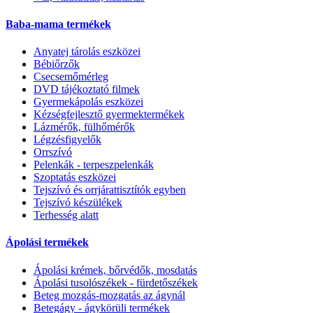
Baba-mama termékek
Anyatej tárolás eszközei
Bébiőrzők
Csecsemőmérleg
DVD tájékoztató filmek
Gyermekápolás eszközei
Kézségfejlesztő gyermektermékek
Lázmérők, fülhőmérők
Légzésfigyelők
Orrszívó
Pelenkák - terpeszpelenkák
Szoptatás eszközei
Tejszívó és orrjárattisztítók egyben
Tejszívó készülékek
Terhesség alatt
Ápolási termékek
Ápolási krémek, bőrvédők, mosdatás
Ápolási tusolószékek - fürdetőszékek
Beteg mozgás-mozgatás az ágynál
Betegágy - ágykörüli termékek