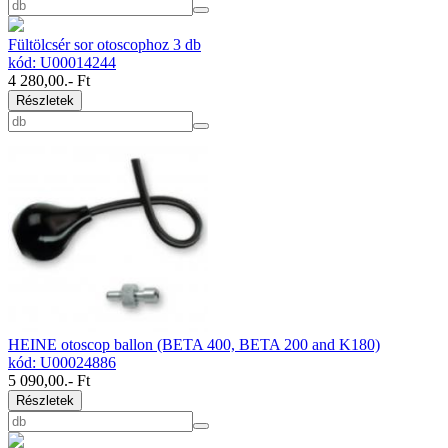
Fültölcsér sor otoscophoz 3 db
kód: U00014244
4 280,00
.- Ft
Részletek
HEINE otoscop ballon (BETA 400, BETA 200 and K180)
kód: U00024886
5 090,00
.- Ft
Részletek