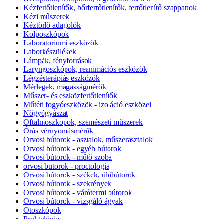
Kézfertőtlenítők, bőrfertőtlenítők, fertőtlenítő szappanok
Kézi műszerek
Kéztörlő adagolók
Kolposzkópok
Laboratoriumi eszközök
Laborkészülékek
Lámpák, fényforrások
Laryngoszkópok, reanimációs eszközök
Légzésterápiás eszközök
Mérlegek, magasságmérők
Műszer- és eszközfertőtlenítők
Műtéti fogyóeszközök - izoláció eszközei
Nőgyógyászat
Oftalmoszkopok, szemészeti műszerek
Órás vérnyomásmérők
Orvosi bútorok - asztalok, műszerasztalok
Orvosi bútorok - egyéb bútorok
Orvosi bútorok - műtő szoba
orvosi butorok - proctologia
Orvosi bútorok - székek, ülőbútorok
Orvosi bútorok - szekrények
Orvosi bútorok - várótermi bútorok
Orvosi bútorok - vizsgáló ágyak
Otoszkópok
Proktológia