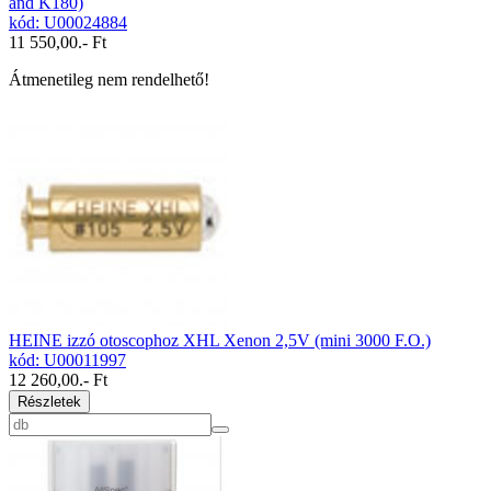
and K180)
kód: U00024884
11 550,00
.- Ft
Átmenetileg nem rendelhető!
HEINE izzó otoscophoz XHL Xenon 2,5V (mini 3000 F.O.)
kód: U00011997
12 260,00
.- Ft
Részletek