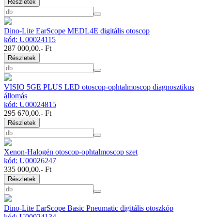
Részletek
Dino-Lite EarScope MEDL4E digitális otoscop
kód: U00024115
287 000,00
.- Ft
Részletek
VISIO 5GE PLUS LED otoscop-ophtalmoscop diagnosztikus
állomás
kód: U00024815
295 670,00
.- Ft
Részletek
Xenon-Halogén otoscop-ophtalmoscop szet
kód: U00026247
335 000,00
.- Ft
Részletek
Dino-Lite EarScope Basic Pneumatic digitális otoszkóp
kód: U00024134