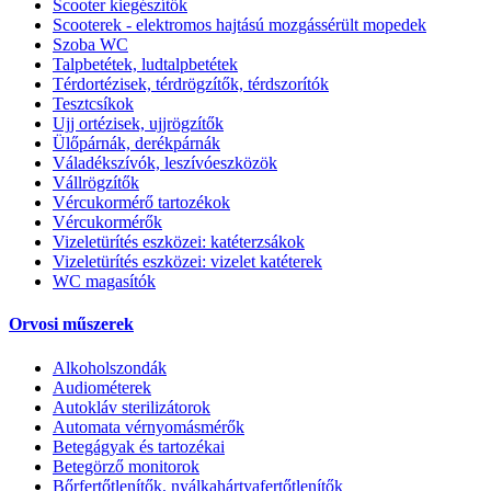
Scooter kiegészítők
Scooterek - elektromos hajtású mozgássérült mopedek
Szoba WC
Talpbetétek, ludtalpbetétek
Térdortézisek, térdrögzítők, térdszorítók
Tesztcsíkok
Ujj ortézisek, ujjrögzítők
Ülőpárnák, derékpárnák
Váladékszívók, leszívóeszközök
Vállrögzítők
Vércukormérő tartozékok
Vércukormérők
Vizeletürítés eszközei: katéterzsákok
Vizeletürítés eszközei: vizelet katéterek
WC magasítók
Orvosi műszerek
Alkoholszondák
Audiométerek
Autokláv sterilizátorok
Automata vérnyomásmérők
Betegágyak és tartozékai
Betegörző monitorok
Bőrfertőtlenítők, nyálkahártyafertőtlenítők