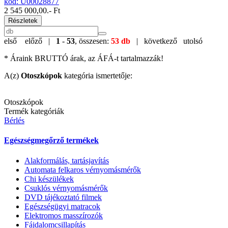
kód: U00028877
2 545 000,00
.- Ft
Részletek
első
előző |
1
-
53
, összesen:
53 db
| következő
utolsó
* Áraink BRUTTÓ árak, az ÁFÁ-t tartalmazzák!
A(z)
Otoszkópok
kategória ismertetője:
Otoszkópok
Termék kategóriák
Bérlés
Egészségmegőrző termékek
Alakformálás, tartásjavítás
Automata felkaros vérnyomásmérők
Chi készülékek
Csuklós vérnyomásmérők
DVD tájékoztató filmek
Egészségügyi matracok
Elektromos masszírozók
Fájdalomcsillapítás