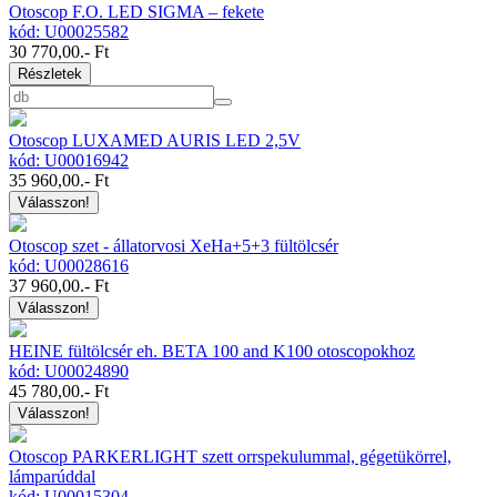
Otoscop F.O. LED SIGMA – fekete
kód: U00025582
30 770,00
.- Ft
Részletek
Otoscop LUXAMED AURIS LED 2,5V
kód: U00016942
35 960,00
.- Ft
Válasszon!
Otoscop szet - állatorvosi XeHa+5+3 fültölcsér
kód: U00028616
37 960,00
.- Ft
Válasszon!
HEINE fültölcsér eh. BETA 100 and K100 otoscopokhoz
kód: U00024890
45 780,00
.- Ft
Válasszon!
Otoscop PARKERLIGHT szett orrspekulummal, gégetükörrel,
lámparúddal
kód: U00015304