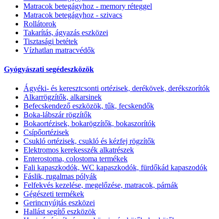
Matracok betegágyhoz - memory réteggel
Matracok betegágyhoz - szivacs
Rollátorok
Takarítás, ágyazás eszközei
Tisztasági betétek
Vízhatlan matracvédők
Gyógyászati segédeszközök
Ágyéki- és keresztcsonti ortézisek, derékövek, derékszorítók
Alkarrögzítők, alkarsinek
Befecskendező eszközök, tűk, fecskendők
Boka-lábszár rögzítők
Bokaortézisek, bokarögzítők, bokaszorítók
Csípőortézisek
Csukló ortézisek, csukló és kézfej rögzítők
Elektromos kerekesszék alkatrészek
Enterostoma, colostoma termékek
Fali kapaszkodók, WC kapaszkodók, fürdőkád kapaszodók
Fáslik, rugalmas pólyák
Felfekvés kezelése, megelőzése, matracok, párnák
Gégészeti termékek
Gerincnyújtás eszközei
Hallást segítő eszközök