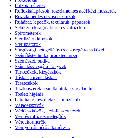
Pulzoximéterek
Reflexkalapácsok, rozsdamentes acél kézi műszerek
Rozsdamentes orvosi eszközök
Ruházat, lepedők, textiláruk, papucsok
Sebészeti koagulátorok és tartozékai
Spirométerek
Sterilizáló dobozok
Sterilizátorok
Sürgősségi betegellátás és elsősegély eszközei
Számítástechnika, irodatechnika
Szemészet, optika
Színlátásvizsgáló könyvek
Tartozékok, kiegészítők
Táskák, orvosi táskák
Tesztcsíkok
Tisztítószerek, csírátlanítók, szagtalanítok
Toalett higénia
Ultrahang készülékek, tartozékaik
Váladékszívók
Védőeszközök, védőfelszerelések
Vér- és infúziós melegítők
Vércukormérők
Vérnyomásmérő alkatrészek