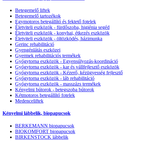
Betegemelő liftek
Betegemelő tartozékok
Egymotoros betegállító és fektető fotelek
Életviteli eszközök - fürdőszoba, higiénia segéd
Életviteli eszközök - konyhai, étkezés eszközök
Életviteli eszközök - öltözködés, házimunka
Gerinc rehabilitáció
Gyengénlátás eszközei
Gyermek rehabilitációs termékek
Gyógytorna eszközök - Egyensúlyozás-koordináció
Gyógytorna eszközök - kar és vállfejlesztő eszközök
Gyógytorna eszközök - Kézerő, kézügyesség fejlesztő
Gyógytorna eszközök - láb rehabilitáció
Gyógytorna eszközök - masszázs termékek
Kényelmi bútorok - betegszoba bútorok
Kétmotoros betegállító fotelek
Medenceliftek
Kényelmi lábbelik, biopapucsok
BERKEMANN biopapucsok
BIOKOMFORT biopapucsok
BIRKENSTOCK lábbelik