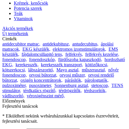
Krémek, kenőcsök
Potencia szerek
Teák
Vitaminok
Akciós termékek
Új termékeink
Cimkék
antidecubitor matrac,
antidekubitusz,
antudecubitus,
ápolási
matracok,
EKG készülék,
elektromos izomstimulátorok,
EMS
készülék,
fájdalomcsillapitó tens,
felfekvés,
felfekvés kezelése,
fonendoscop,
fonendoszkóp,
fürdőszoba kapaszkodó,
hordozható
EKG,
kerekesszék,
kerekesszék transzport,
kötözőkocsi,
kötszerkocsi,
lábszárszoritó,
Mayo asztal,
műszerasztal,
nővér
fonendoscop,
orvosi bútorzat,
orvosi műszer,
orvosi rendelő
bútorzat,
oxigén koncentrátorok,
párásítók,
párologtatók,
pulzoximéter,
pusoximeter,
Sonnenburg asztal,
stetoscop,
TENS
stimulátor,
térdkalács rögzítő,
térdrögzítők,
térdszorítók,
vádliszorító,
véroxigénszint mérő,
Előzmények
Fejlesztési tanácsok
* Elküldheti nekünk webáruházunkkal kapcsolatos észrevételeit,
fejlesztési tanácsait.