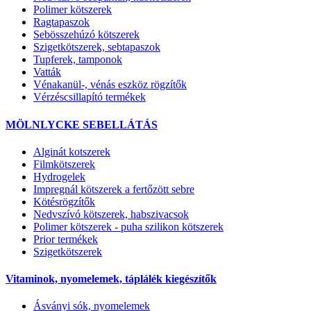
Polimer kötszerek
Ragtapaszok
Sebösszehúzó kötszerek
Szigetkötszerek, sebtapaszok
Tupferek, tamponok
Vatták
Vénakanül-, vénás eszköz rögzítők
Vérzéscsillapító termékek
MÖLNLYCKE SEBELLÁTÁS
Alginát kotszerek
Filmkötszerek
Hydrogelek
Impregnál kötszerek a fertőzött sebre
Kötésrögzítők
Nedvszívó kötszerek, habszivacsok
Polimer kötszerek - puha szilikon kötszerek
Prior termékek
Szigetkötszerek
Vitaminok, nyomelemek, táplálék kiegészítők
Ásványi sók, nyomelemek