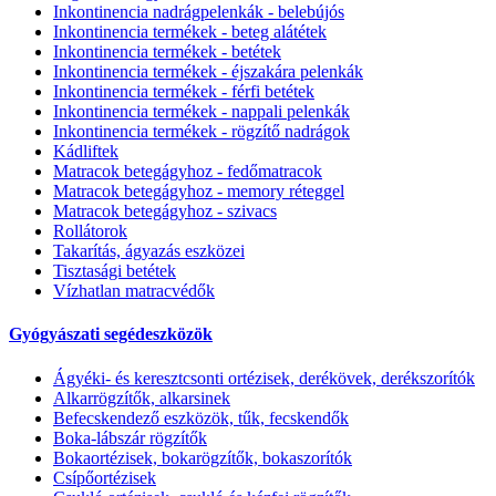
Inkontinencia nadrágpelenkák - belebújós
Inkontinencia termékek - beteg alátétek
Inkontinencia termékek - betétek
Inkontinencia termékek - éjszakára pelenkák
Inkontinencia termékek - férfi betétek
Inkontinencia termékek - nappali pelenkák
Inkontinencia termékek - rögzítő nadrágok
Kádliftek
Matracok betegágyhoz - fedőmatracok
Matracok betegágyhoz - memory réteggel
Matracok betegágyhoz - szivacs
Rollátorok
Takarítás, ágyazás eszközei
Tisztasági betétek
Vízhatlan matracvédők
Gyógyászati segédeszközök
Ágyéki- és keresztcsonti ortézisek, derékövek, derékszorítók
Alkarrögzítők, alkarsinek
Befecskendező eszközök, tűk, fecskendők
Boka-lábszár rögzítők
Bokaortézisek, bokarögzítők, bokaszorítók
Csípőortézisek