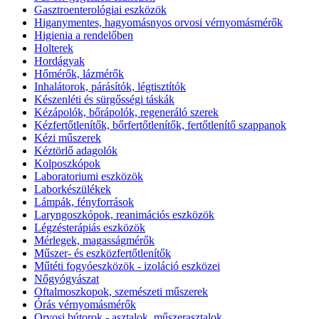
Gasztroenterológiai eszközök
Higanymentes, hagyomásnyos orvosi vérnyomásmérők
Higienia a rendelőben
Holterek
Hordágyak
Hőmérők, lázmérők
Inhalátorok, párásítók, légtisztítók
Készenléti és sürgősségi táskák
Kézápolók, bőrápolók, regeneráló szerek
Kézfertőtlenítők, bőrfertőtlenítők, fertőtlenítő szappanok
Kézi műszerek
Kéztörlő adagolók
Kolposzkópok
Laboratoriumi eszközök
Laborkészülékek
Lámpák, fényforrások
Laryngoszkópok, reanimációs eszközök
Légzésterápiás eszközök
Mérlegek, magasságmérők
Műszer- és eszközfertőtlenítők
Műtéti fogyóeszközök - izoláció eszközei
Nőgyógyászat
Oftalmoszkopok, szemészeti műszerek
Órás vérnyomásmérők
Orvosi bútorok - asztalok, műszerasztalok