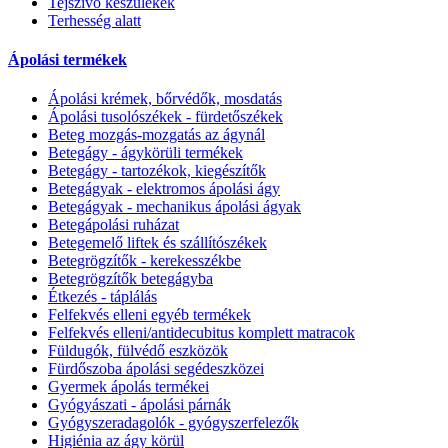
Tejszívó készülékek
Terhesség alatt
Ápolási termékek
Ápolási krémek, bőrvédők, mosdatás
Ápolási tusolószékek - fürdetőszékek
Beteg mozgás-mozgatás az ágynál
Betegágy - ágykörüli termékek
Betegágy - tartozékok, kiegészítők
Betegágyak - elektromos ápolási ágy
Betegágyak - mechanikus ápolási ágyak
Betegápolási ruházat
Betegemelő liftek és szállítószékek
Betegrögzítők - kerekesszékbe
Betegrögzítők betegágyba
Étkezés - táplálás
Felfekvés elleni egyéb termékek
Felfekvés elleni/antidecubitus komplett matracok
Füldugók, fülvédő eszközök
Fürdőszoba ápolási segédeszközei
Gyermek ápolás termékei
Gyógyászati - ápolási párnák
Gyógyszeradagolók - gyógyszerfelezők
Higiénia az ágy körül