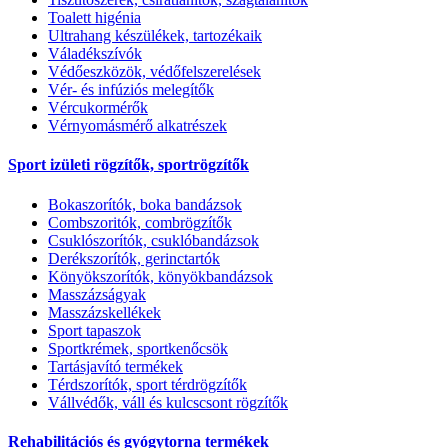
Toalett higénia
Ultrahang készülékek, tartozékaik
Váladékszívók
Védőeszközök, védőfelszerelések
Vér- és infúziós melegítők
Vércukormérők
Vérnyomásmérő alkatrészek
Sport izületi rögzítők, sportrögzítők
Bokaszorítók, boka bandázsok
Combszoritók, combrögzítők
Csuklószorítók, csuklóbandázsok
Derékszorítók, gerinctartók
Könyökszorítók, könyökbandázsok
Masszázságyak
Masszázskellékek
Sport tapaszok
Sportkrémek, sportkenőcsök
Tartásjavító termékek
Térdszorítók, sport térdrögzítők
Vállvédők, váll és kulcscsont rögzítők
Rehabilitációs és gyógytorna termékek