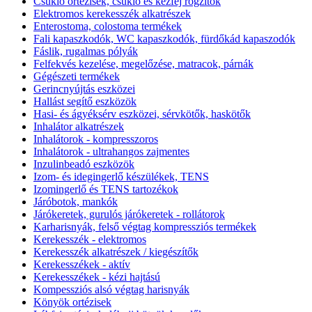
Csukló ortézisek, csukló és kézfej rögzítők
Elektromos kerekesszék alkatrészek
Enterostoma, colostoma termékek
Fali kapaszkodók, WC kapaszkodók, fürdőkád kapaszodók
Fáslik, rugalmas pólyák
Felfekvés kezelése, megelőzése, matracok, párnák
Gégészeti termékek
Gerincnyújtás eszközei
Hallást segítő eszközök
Hasi- és ágyéksérv eszközei, sérvkötők, haskötők
Inhalátor alkatrészek
Inhalátorok - kompresszoros
Inhalátorok - ultrahangos zajmentes
Inzulinbeadó eszközök
Izom- és idegingerlő készülékek, TENS
Izomingerlő és TENS tartozékok
Járóbotok, mankók
Járókeretek, gurulós járókeretek - rollátorok
Karharisnyák, felső végtag kompressziós termékek
Kerekesszék - elektromos
Kerekesszék alkatrészek / kiegészítők
Kerekesszékek - aktív
Kerekesszékek - kézi hajtású
Kompessziós alsó végtag harisnyák
Könyök ortézisek