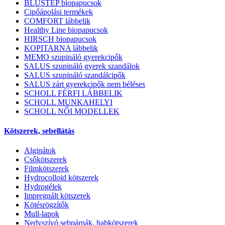
BLUSTEP biopapucsok
Cipőápolási termékek
COMFORT lábbelik
Healthy Line biopapucsok
HIRSCH biopapucsok
KOPITARNA lábbelik
MEMO szupináló gyerekcipők
SALUS szupináló gyerek szandálok
SALUS szupináló szandálcipők
SALUS zárt gyerekcipők nem béléses
SCHOLL FÉRFI LÁBBELIK
SCHOLL MUNKAHELYI
SCHOLL NŐI MODELLEK
Kötszerek, sebellátás
Alginátok
Csőkötszerek
Filmkötszerek
Hydrocolloid kötszerek
Hydrogélek
Impregnált kötszerek
Kötésrögzítők
Mull-lapok
Nedvszívó sebpárnák, habkötszerek