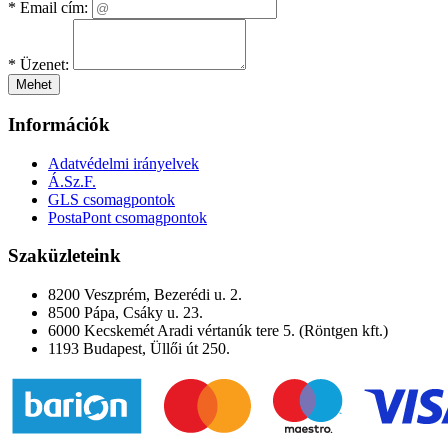
*
Email cím:
*
Üzenet:
Mehet
Információk
Adatvédelmi irányelvek
Á.Sz.F.
GLS csomagpontok
PostaPont csomagpontok
Szaküzleteink
8200 Veszprém, Bezerédi u. 2.
8500 Pápa, Csáky u. 23.
6000 Kecskemét Aradi vértanúk tere 5. (Röntgen kft.)
1193 Budapest, Üllői út 250.