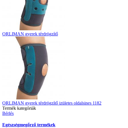
ORLIMAN gyerek térdrögzítő
ORLIMAN gyerek térdrögzítő izületes oldalsines 1182
Termék kategóriák
Bérlés
Egészségmegőrző termékek