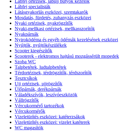
Lábfej ortézisek, lábujj bütyök kezelők
Lábfej specialisták
Látásgyakorlás eszközei, szemtakarók
Mosdatás, fürdetés, zuhanyzás eszközei
Nyaki ortézisek, nyakrögzítők
Nyaki-mellkasi ortézisek, mellkasszorítók
Nyakpárnák
Nyiroködéma és egyéb ödémák kezelésének eszközei
Nyújtók, nyújtókészülékek
Scooter kiegészítők
Scooterek - elektromos hajtású mozgássérült mopedek
Szoba WC
Talpbetétek, ludtalpbetétek
Térdortézisek, térdrögzítők, térdszorítók
Tesztcsíkok
Ujj ortézisek, ujjrögzítők
Ülőpárnák, derékpárnák
Váladékszívók, leszívóeszközök
Vállrögzítők
Vércukormérő tartozékok
Vércukormérők
Vizeletürítés eszközei: katéterzsákok
Vizeletürítés eszközei: vizelet katéterek
WC magasítók