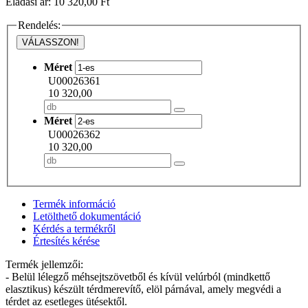
Eladási ár: 10 320,00 Ft
Rendelés:
VÁLASSZON!
Méret
U00026361
10 320,00
Méret
U00026362
10 320,00
Termék információ
Letölthető dokumentáció
Kérdés a termékről
Értesítés kérése
Termék jellemzői:
- Belül lélegző méhsejtszövetből és kívül velúrból (mindkettő
elasztikus) készült térdmerevítő, elöl párnával, amely megvédi a
térdet az esetleges ütésektől.