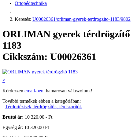
Ortopédtechnika
Keresés:
U00026361/orliman-gyerek-terdrogzito-1183/9802
ORLIMAN gyerek térdrögzítő
1183
Cikkszám: U00026361
×
Kérdezzen
email-ben
, hamarosan válaszolunk!
További termékek ebben a kategóriában:
Térdortézisek, térdrögzítők, térdszorítók
Bruttó ár:
10 320,00.- Ft
Egység ár: 10 320,00 Ft