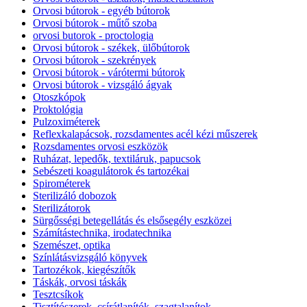
Orvosi bútorok - egyéb bútorok
Orvosi bútorok - műtő szoba
orvosi butorok - proctologia
Orvosi bútorok - székek, ülőbútorok
Orvosi bútorok - szekrények
Orvosi bútorok - várótermi bútorok
Orvosi bútorok - vizsgáló ágyak
Otoszkópok
Proktológia
Pulzoximéterek
Reflexkalapácsok, rozsdamentes acél kézi műszerek
Rozsdamentes orvosi eszközök
Ruházat, lepedők, textiláruk, papucsok
Sebészeti koagulátorok és tartozékai
Spirométerek
Sterilizáló dobozok
Sterilizátorok
Sürgősségi betegellátás és elsősegély eszközei
Számítástechnika, irodatechnika
Szemészet, optika
Színlátásvizsgáló könyvek
Tartozékok, kiegészítők
Táskák, orvosi táskák
Tesztcsíkok
Tisztítószerek, csírátlanítók, szagtalanítok