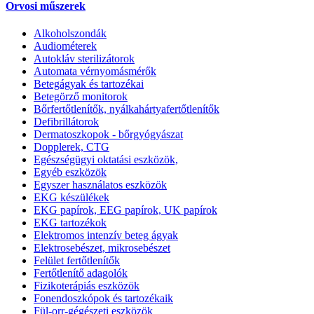
Orvosi műszerek
Alkoholszondák
Audiométerek
Autokláv sterilizátorok
Automata vérnyomásmérők
Betegágyak és tartozékai
Betegörző monitorok
Bőrfertőtlenítők, nyálkahártyafertőtlenítők
Defibrillátorok
Dermatoszkopok - bőrgyógyászat
Dopplerek, CTG
Egészségügyi oktatási eszközök,
Egyéb eszközök
Egyszer használatos eszközök
EKG készülékek
EKG papírok, EEG papírok, UK papírok
EKG tartozékok
Elektromos intenzív beteg ágyak
Elektrosebészet, mikrosebészet
Felület fertőtlenítők
Fertőtlenítő adagolók
Fizikoterápiás eszközök
Fonendoszkópok és tartozékaik
Fül-orr-gégészeti eszközök