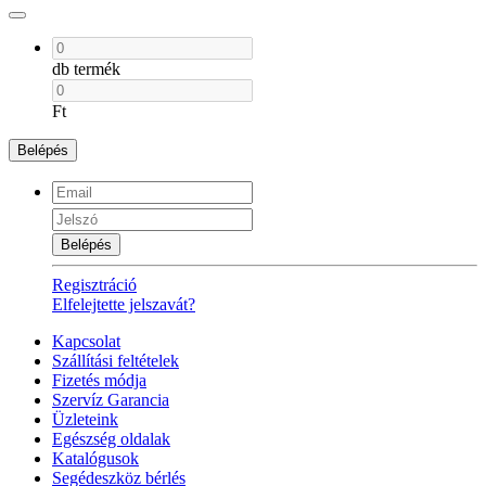
db termék
Ft
Belépés
Belépés
Regisztráció
Elfelejtette jelszavát?
Kapcsolat
Szállítási feltételek
Fizetés módja
Szervíz Garancia
Üzleteink
Egészség oldalak
Katalógusok
Segédeszköz bérlés