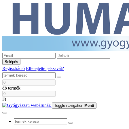
Belépés
Regisztráció
Elfelejtette jelszavát?
db termék
Ft
Toggle navigation
Menü