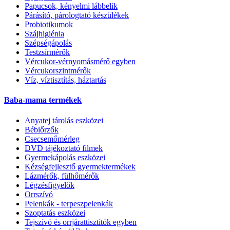
Papucsok, kényelmi lábbelik
Párásító, párologtató készülékek
Probiotikumok
Szájhigiénia
Szépségápolás
Testzsírmérők
Vércukor-vérnyomásmérő egyben
Vércukorszintmérők
Víz, víztisztítás, háztartás
Baba-mama termékek
Anyatej tárolás eszközei
Bébiőrzők
Csecsemőmérleg
DVD tájékoztató filmek
Gyermekápolás eszközei
Kézségfejlesztő gyermektermékek
Lázmérők, fülhőmérők
Légzésfigyelők
Orrszívó
Pelenkák - terpeszpelenkák
Szoptatás eszközei
Tejszívó és orrjárattisztítók egyben