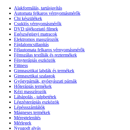
Alakformálás, tartásjavítás
Automata felkaros vérnyomásmérők
Chi készülékek
Csuklós vérnyomásmérők
DVD tájékoztató filmek
Egészségügyi matracok
Elektromos masszírozók
Fájdalomcsillapítás
Félautomata felkaros vérnyomásmérők
Fémszálas textíliák és reztermékek
Fényterápiás eszközök
Fittness
Gimnasztikai labdák és termékek
Gimnasztikai szalagok
Gyógypárnák, gyógyászati párnák
Hőterápiás termékek
Kézi masszírozók
Lábápolás - talpbetétek
Légzésterápiás eszközök
Lépéssszámlálók
Mágneses termékek
Méregtelenítés
Mérlegek
Nyugodt alvás