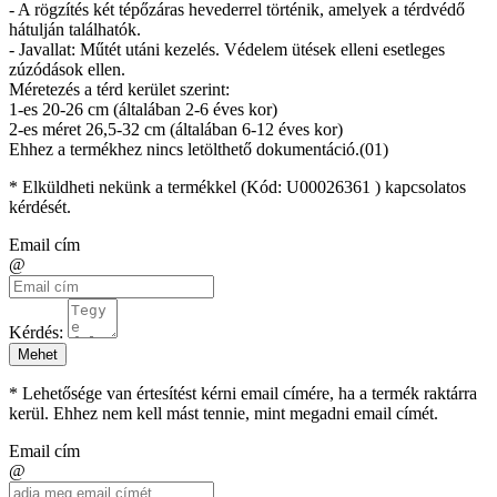
- A rögzítés két tépőzáras hevederrel történik, amelyek a térdvédő
hátulján találhatók.
- Javallat: Műtét utáni kezelés. Védelem ütések elleni esetleges
zúzódások ellen.
Méretezés a térd kerület szerint:
1-es 20-26 cm (általában 2-6 éves kor)
2-es méret 26,5-32 cm (általában 6-12 éves kor)
Ehhez a termékhez nincs letölthető dokumentáció.(01)
* Elküldheti nekünk a termékkel (Kód:
U00026361
) kapcsolatos
kérdését.
Email cím
@
Kérdés:
Mehet
* Lehetősége van értesítést kérni email címére, ha a termék raktárra
kerül. Ehhez nem kell mást tennie, mint megadni email címét.
Email cím
@