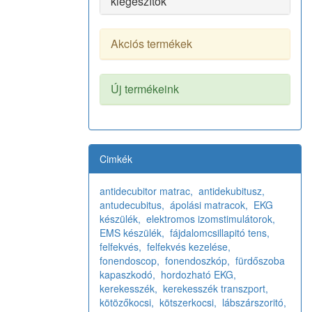
kiegészítők
Akciós termékek
Új termékeink
Cimkék
antidecubitor matrac,
antidekubitusz,
antudecubitus,
ápolási matracok,
EKG
készülék,
elektromos izomstimulátorok,
EMS készülék,
fájdalomcsillapitó tens,
felfekvés,
felfekvés kezelése,
fonendoscop,
fonendoszkóp,
fürdőszoba
kapaszkodó,
hordozható EKG,
kerekesszék,
kerekesszék transzport,
kötözőkocsi,
kötszerkocsi,
lábszárszoritó,