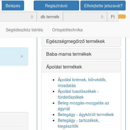
Belépés
Regisztráció
Elfelejtette jelszavát?
Termék kategóriák
db termék
Ft
Bérlés
Segédeszköz bérlés
Ortopédtechnika
Egészségmegőrző termékek
Baba-mama termékek
×
Ápolási termékek
Ápolási krémek, bőrvédők,
mosdatás
Ápolási tusolószékek -
fürdetőszékek
Beteg mozgás-mozgatás az
ágynál
Betegágy - ágykörüli termékek
Betegágy - tartozékok,
kiegészítők