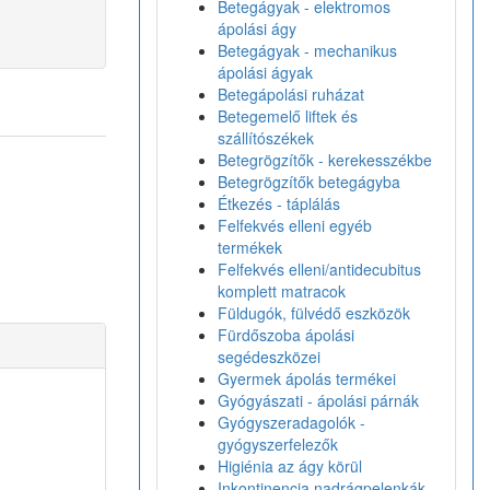
Betegágyak - elektromos
ápolási ágy
Betegágyak - mechanikus
ápolási ágyak
Betegápolási ruházat
Betegemelő liftek és
szállítószékek
Betegrögzítők - kerekesszékbe
Betegrögzítők betegágyba
Étkezés - táplálás
Felfekvés elleni egyéb
termékek
Felfekvés elleni/antidecubitus
komplett matracok
Füldugók, fülvédő eszközök
Fürdőszoba ápolási
segédeszközei
Gyermek ápolás termékei
Gyógyászati - ápolási párnák
Gyógyszeradagolók -
gyógyszerfelezők
Higiénia az ágy körül
Inkontinencia nadrágpelenkák -