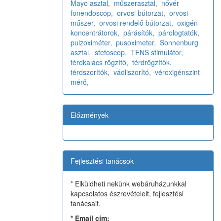
Mayo asztal,
műszerasztal,
nővér
fonendoscop,
orvosi bútorzat,
orvosi
műszer,
orvosi rendelő bútorzat,
oxigén
koncentrátorok,
párásítók,
párologtatók,
pulzoximéter,
pusoximeter,
Sonnenburg
asztal,
stetoscop,
TENS stimulátor,
térdkalács rögzítő,
térdrögzítők,
térdszorítók,
vádliszorító,
véroxigénszint
mérő,
Előzmények
Fejlesztési tanácsok
* Elküldheti nekünk webáruházunkkal
kapcsolatos észrevételeit, fejlesztési
tanácsait.
*
Email cím: