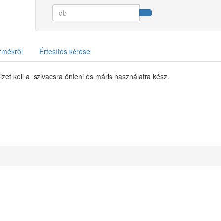
rmékről
Értesítés kérése
izet kell a szivacsra önteni és máris használatra kész.