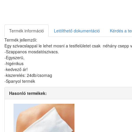
Termék információ
Letölthető dokumentáció
Kérdés a te
Termék jellemzői:
Egy szivacslappal le lehet mosni a testfelületet csak néhány csepp v
-Szappanos mosdatószivacs.
-Egyszerü,
-higénikus
-kedvező ár!
-kiszerelés: 24db/csomag
-Spanyol termék
Hasonló termékek: