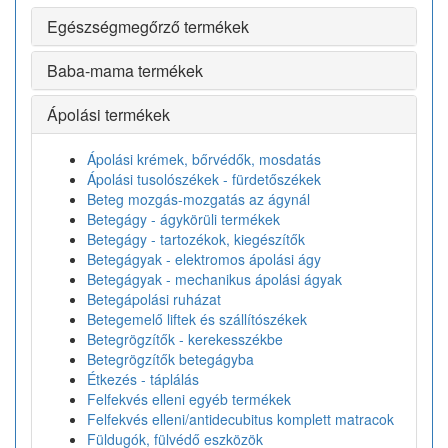
Egészségmegőrző termékek
Baba-mama termékek
Ápolási termékek
Ápolási krémek, bőrvédők, mosdatás
Ápolási tusolószékek - fürdetőszékek
Beteg mozgás-mozgatás az ágynál
Betegágy - ágykörüli termékek
Betegágy - tartozékok, kiegészítők
Betegágyak - elektromos ápolási ágy
Betegágyak - mechanikus ápolási ágyak
Betegápolási ruházat
Betegemelő liftek és szállítószékek
Betegrögzítők - kerekesszékbe
Betegrögzítők betegágyba
Étkezés - táplálás
Felfekvés elleni egyéb termékek
Felfekvés elleni/antidecubitus komplett matracok
Füldugók, fülvédő eszközök