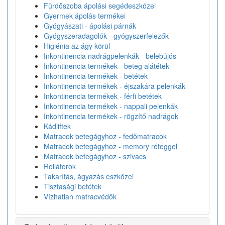
Fürdőszoba ápolási segédeszközei
Gyermek ápolás termékei
Gyógyászati - ápolási párnák
Gyógyszeradagolók - gyógyszerfelezők
Higiénia az ágy körül
Inkontinencia nadrágpelenkák - belebújós
Inkontinencia termékek - beteg alátétek
Inkontinencia termékek - betétek
Inkontinencia termékek - éjszakára pelenkák
Inkontinencia termékek - férfi betétek
Inkontinencia termékek - nappali pelenkák
Inkontinencia termékek - rögzítő nadrágok
Kádliftek
Matracok betegágyhoz - fedőmatracok
Matracok betegágyhoz - memory réteggel
Matracok betegágyhoz - szivacs
Rollátorok
Takarítás, ágyazás eszközei
Tisztasági betétek
Vízhatlan matracvédők