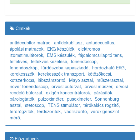
Cimkék
antidecubitor matrac,
antidekubitusz,
antudecubitus,
ápolási matracok,
EKG készülék,
elektromos
izomstimulátorok,
EMS készülék,
fájdalomcsillapitó tens,
felfekvés,
felfekvés kezelése,
fonendoscop,
fonendoszkóp,
fürdőszoba kapaszkodó,
hordozható EKG,
kerekesszék,
kerekesszék transzport,
kötözőkocsi,
kötszerkocsi,
lábszárszoritó,
Mayo asztal,
műszerasztal,
nővér fonendoscop,
orvosi bútorzat,
orvosi műszer,
orvosi
rendelő bútorzat,
oxigén koncentrátorok,
párásítók,
párologtatók,
pulzoximéter,
pusoximeter,
Sonnenburg
asztal,
stetoscop,
TENS stimulátor,
térdkalács rögzítő,
térdrögzítők,
térdszorítók,
vádliszorító,
véroxigénszint
mérő,
Előzmények