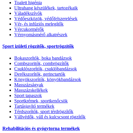
Toalett higénia
Ultrahang készülékek, tartozékaik
Váladékszívók
Védőeszközök, védőfelszerelések
Vér- és infúziós melegítők
Vércukormérők
Vérnyomásmérő alkatrészek
Sport izületi rögzítők, sportrögzítők
Bokaszorítók, boka bandázsok
Combszoritók, combrögzítők
Csuklószorítók, csuklóbandázsok
Derékszorítók, gerinctartók
Könyökszorítók, könyökbandázsok
Masszázságyak
Masszázskellékek
Sport tapaszok
Sportkrémek, sportkenőcsök
Tartásjavító termékek
Térdszorítók, sport térdrögzítők
Vállvédők, váll és kulcscsont rögzítők
Rehabilitációs és gyógytorna termékek