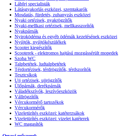
Lábfej specialisták
Látásgyakorlás eszközei, szemtakarók
Mosdatás, fürdetés, zuhanyzás eszközei
Nyaki ortézisek, nyakrögzítők
Nyaki-mellkasi ortézisek, mellkasszorítók
Nyakpárnák
Nyiroködéma és egyéb ödémák kezelésének eszközei
Nyújtók, nyújtókészülékek
Scooter kiegészítők
Scooterek - elektromos hajtású mozgássérült mopedek
Szoba WC
Talpbetétek, ludtalpbetétek
Térdortézisek, térdrögzítők, térdszorítók
Tesztcsíkok
Ujj ortézisek, ujjrögzítők
Ülőpárnák, derékpárnák
Váladékszívók, leszívóeszközök
Vállrögzítők
Vércukormérő tartozékok
Vércukormérők
Vizeletürítés eszközei: katéterzsákok
Vizeletürítés eszközei: vizelet katéterek
WC magasítók
Orvosi műszerek