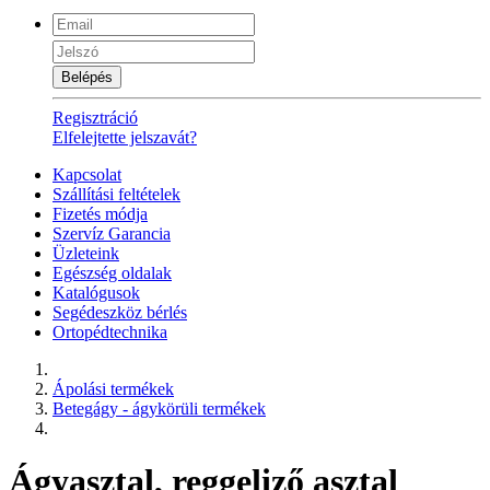
Belépés
Regisztráció
Elfelejtette jelszavát?
Kapcsolat
Szállítási feltételek
Fizetés módja
Szervíz Garancia
Üzleteink
Egészség oldalak
Katalógusok
Segédeszköz bérlés
Ortopédtechnika
Ápolási termékek
Betegágy - ágykörüli termékek
Ágyasztal, reggeliző asztal