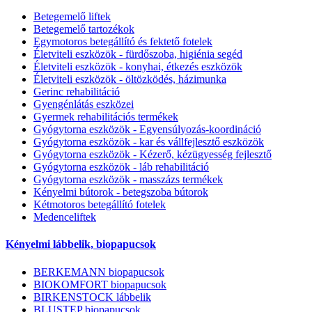
Betegemelő liftek
Betegemelő tartozékok
Egymotoros betegállító és fektető fotelek
Életviteli eszközök - fürdőszoba, higiénia segéd
Életviteli eszközök - konyhai, étkezés eszközök
Életviteli eszközök - öltözködés, házimunka
Gerinc rehabilitáció
Gyengénlátás eszközei
Gyermek rehabilitációs termékek
Gyógytorna eszközök - Egyensúlyozás-koordináció
Gyógytorna eszközök - kar és vállfejlesztő eszközök
Gyógytorna eszközök - Kézerő, kézügyesség fejlesztő
Gyógytorna eszközök - láb rehabilitáció
Gyógytorna eszközök - masszázs termékek
Kényelmi bútorok - betegszoba bútorok
Kétmotoros betegállító fotelek
Medenceliftek
Kényelmi lábbelik, biopapucsok
BERKEMANN biopapucsok
BIOKOMFORT biopapucsok
BIRKENSTOCK lábbelik
BLUSTEP biopapucsok