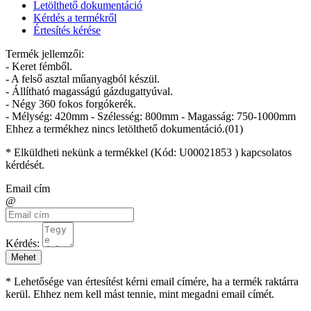
Letölthető dokumentáció
Kérdés a termékről
Értesítés kérése
Termék jellemzői:
- Keret fémből.
- A felső asztal műanyagból készül.
- Állítható magasságú gázdugattyúval.
- Négy 360 fokos forgókerék.
- Mélység: 420mm - Szélesség: 800mm - Magasság: 750-1000mm
Ehhez a termékhez nincs letölthető dokumentáció.(01)
* Elküldheti nekünk a termékkel (Kód:
U00021853
) kapcsolatos
kérdését.
Email cím
@
Kérdés:
Mehet
* Lehetősége van értesítést kérni email címére, ha a termék raktárra
kerül. Ehhez nem kell mást tennie, mint megadni email címét.