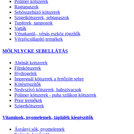
Polimer kötszerek
Ragtapaszok
Sebösszehúzó kötszerek
Szigetkötszerek, sebtapaszok
Tupferek, tamponok
Vatták
Vénakanül-, vénás eszköz rögzítők
Vérzéscsillapító termékek
MÖLNLYCKE SEBELLÁTÁS
Alginát kotszerek
Filmkötszerek
Hydrogelek
Impregnál kötszerek a fertőzött sebre
Kötésrögzítők
Nedvszívó kötszerek, habszivacsok
Polimer kötszerek - puha szilikon kötszerek
Prior termékek
Szigetkötszerek
Vitaminok, nyomelemek, táplálék kiegészítők
Ásványi sók, nyomelemek