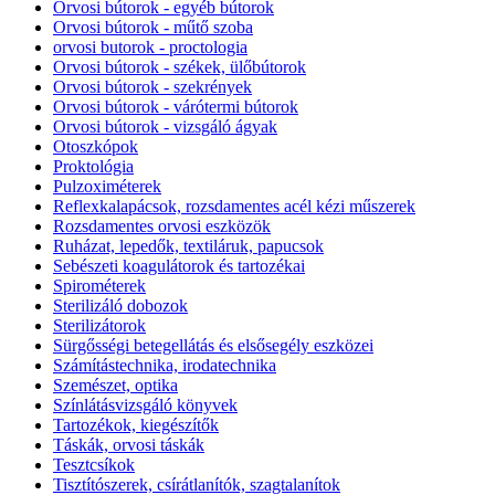
Orvosi bútorok - egyéb bútorok
Orvosi bútorok - műtő szoba
orvosi butorok - proctologia
Orvosi bútorok - székek, ülőbútorok
Orvosi bútorok - szekrények
Orvosi bútorok - várótermi bútorok
Orvosi bútorok - vizsgáló ágyak
Otoszkópok
Proktológia
Pulzoximéterek
Reflexkalapácsok, rozsdamentes acél kézi műszerek
Rozsdamentes orvosi eszközök
Ruházat, lepedők, textiláruk, papucsok
Sebészeti koagulátorok és tartozékai
Spirométerek
Sterilizáló dobozok
Sterilizátorok
Sürgősségi betegellátás és elsősegély eszközei
Számítástechnika, irodatechnika
Szemészet, optika
Színlátásvizsgáló könyvek
Tartozékok, kiegészítők
Táskák, orvosi táskák
Tesztcsíkok
Tisztítószerek, csírátlanítók, szagtalanítok