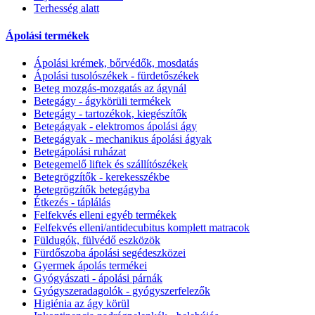
Terhesség alatt
Ápolási termékek
Ápolási krémek, bőrvédők, mosdatás
Ápolási tusolószékek - fürdetőszékek
Beteg mozgás-mozgatás az ágynál
Betegágy - ágykörüli termékek
Betegágy - tartozékok, kiegészítők
Betegágyak - elektromos ápolási ágy
Betegágyak - mechanikus ápolási ágyak
Betegápolási ruházat
Betegemelő liftek és szállítószékek
Betegrögzítők - kerekesszékbe
Betegrögzítők betegágyba
Étkezés - táplálás
Felfekvés elleni egyéb termékek
Felfekvés elleni/antidecubitus komplett matracok
Füldugók, fülvédő eszközök
Fürdőszoba ápolási segédeszközei
Gyermek ápolás termékei
Gyógyászati - ápolási párnák
Gyógyszeradagolók - gyógyszerfelezők
Higiénia az ágy körül