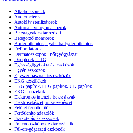
Alkoholszondák
Audiométerek
Autokláv sterilizátorok
Automata vérnyomásmérők
Betegágyak és tartozékai
Betegörző monitorok
Bőrfertőtlenítők, nyálkahártyafertőtlenítők
Defibrillátorok
Dermatoszkopok - bőrgyógyászat
Dopplerek, CTG
Egészségügyi oktatási eszközök,
Egyéb eszközök
Egyszer használatos eszközök
EKG készülékek
EKG papírok, EEG papírok, UK papírok
EKG tartozékok
Elektromos intenzív beteg ágyak
Elektrosebészet, mikrosebészet
Felület fertőtlenítők
Fertőtlenítő adagolók
Fizikoterápiás eszközök
Fonendoszkópok és tartozékaik
Fül-orr-gégészeti eszközök