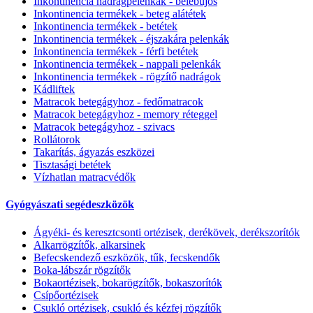
Inkontinencia nadrágpelenkák - belebújós
Inkontinencia termékek - beteg alátétek
Inkontinencia termékek - betétek
Inkontinencia termékek - éjszakára pelenkák
Inkontinencia termékek - férfi betétek
Inkontinencia termékek - nappali pelenkák
Inkontinencia termékek - rögzítő nadrágok
Kádliftek
Matracok betegágyhoz - fedőmatracok
Matracok betegágyhoz - memory réteggel
Matracok betegágyhoz - szivacs
Rollátorok
Takarítás, ágyazás eszközei
Tisztasági betétek
Vízhatlan matracvédők
Gyógyászati segédeszközök
Ágyéki- és keresztcsonti ortézisek, derékövek, derékszorítók
Alkarrögzítők, alkarsinek
Befecskendező eszközök, tűk, fecskendők
Boka-lábszár rögzítők
Bokaortézisek, bokarögzítők, bokaszorítók
Csípőortézisek
Csukló ortézisek, csukló és kézfej rögzítők