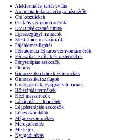
Alakformálás, tartásjavítás
Automata felkaros vérnyomásmérők
Chi készülékek
Csuklós vérnyomásmérők
DVD tájékoztató filmek
Egészségügyi matracok
Elektromos masszírozók
Fájdalomcsillapítás
Félautomata felkaros vérnyomásmérők
Fémszálas textíliák és reztermékek
Fényterápiás eszközök
Fittness
Gimnasztikai labdák és termékek
Gimnasztikai szalagok
Gyógypárnák, gyógyászati párnák
Hőterápiás termékek
Kézi masszírozók
Lábápolás - talpbetétek
Légzésterápiás eszközök
Lépéssszámlálók
Mágneses termékek
Méregtelenítés
Mérlegek
Nyugodt alvás