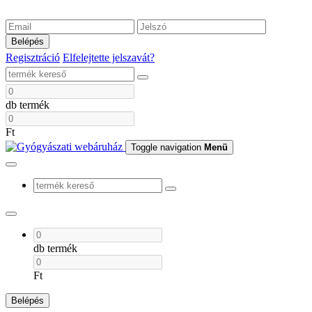
Belépés
Regisztráció
Elfelejtette jelszavát?
db termék
Ft
Toggle navigation
Menü
db termék
Ft
Belépés