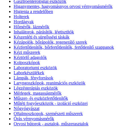
Gasztroenterológiai eszközök
Higanymentes, hagyomásnyos orvosi vérnyomásmérők
Higienia a rendelőben
Holterek
Hordágyak
Hőmérők, lázmérők
Inhalátorok, párásítók, légtisztítók
Készenléti és sürgősségi táskák
Kézápolók, bőrápolók, regeneráló szerek
Kézfertőtlenítők, bőrfertőtlenítők, fertőtlenítő szappanok
Kézi műszerek
Kéztörlő adagolók
Kolposzkópok
Laboratoriumi eszközök
Laborkészülékek
Lámpák, fényforrások
Laryngoszkópok, reanimációs eszközök
Légzésterápiás eszközök
Mérlegek, magasságmérők
Műszer- és eszközfertőtlenítők
Műtéti fogyóeszközök - izoláció eszközei
Nőgyógyászat
Oftalmoszkopok, szemészeti műszerek
Órás vérnyomásmérők
Orvosi bútorok - asztalok, műszerasztalok