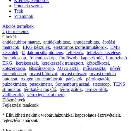
Krémek, kenőcsök
Potencia szerek
Teák
Vitaminok
Akciós termékek
Új termékeink
Cimkék
antidecubitor matrac,
antidekubitusz,
antudecubitus,
ápolási
matracok,
EKG készülék,
elektromos izomstimulátorok,
EMS
készülék,
fájdalomcsillapitó tens,
felfekvés,
felfekvés kezelése,
fonendoscop,
fonendoszkóp,
fürdőszoba kapaszkodó,
hordozható
EKG,
kerekesszék,
kerekesszék transzport,
kötözőkocsi,
kötszerkocsi,
lábszárszoritó,
Mayo asztal,
műszerasztal,
nővér
fonendoscop,
orvosi bútorzat,
orvosi műszer,
orvosi rendelő
bútorzat,
oxigén koncentrátorok,
párásítók,
párologtatók,
pulzoximéter,
pusoximeter,
Sonnenburg asztal,
stetoscop,
TENS
stimulátor,
térdkalács rögzítő,
térdrögzítők,
térdszorítók,
vádliszorító,
véroxigénszint mérő,
Előzmények
Fejlesztési tanácsok
* Elküldheti nekünk webáruházunkkal kapcsolatos észrevételeit,
fejlesztési tanácsait.
*
Email cím: