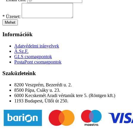
*
Üzenet:
Mehet
Információk
Adatvédelmi irányelvek
Á.Sz.F.
GLS csomagpontok
PostaPont csomagpontok
Szaküzleteink
8200 Veszprém, Bezerédi u. 2.
8500 Pápa, Csáky u. 23.
6000 Kecskemét Aradi vértanúk tere 5. (Röntgen kft.)
1193 Budapest, Üllői út 250.