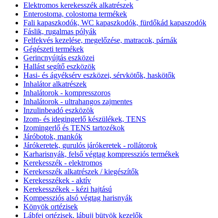
Elektromos kerekesszék alkatrészek
Enterostoma, colostoma termékek
Fali kapaszkodók, WC kapaszkodók, fürdőkád kapaszodók
Fáslik, rugalmas pólyák
Felfekvés kezelése, megelőzése, matracok, párnák
Gégészeti termékek
Gerincnyújtás eszközei
Hallást segítő eszközök
Hasi- és ágyéksérv eszközei, sérvkötők, haskötők
Inhalátor alkatrészek
Inhalátorok - kompresszoros
Inhalátorok - ultrahangos zajmentes
Inzulinbeadó eszközök
Izom- és idegingerlő készülékek, TENS
Izomingerlő és TENS tartozékok
Járóbotok, mankók
Járókeretek, gurulós járókeretek - rollátorok
Karharisnyák, felső végtag kompressziós termékek
Kerekesszék - elektromos
Kerekesszék alkatrészek / kiegészítők
Kerekesszékek - aktív
Kerekesszékek - kézi hajtású
Kompessziós alsó végtag harisnyák
Könyök ortézisek
Lábfej ortézisek, lábujj bütyök kezelők