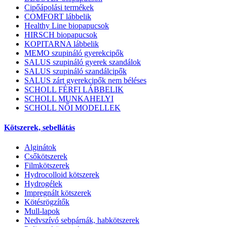
Cipőápolási termékek
COMFORT lábbelik
Healthy Line biopapucsok
HIRSCH biopapucsok
KOPITARNA lábbelik
MEMO szupináló gyerekcipők
SALUS szupináló gyerek szandálok
SALUS szupináló szandálcipők
SALUS zárt gyerekcipők nem béléses
SCHOLL FÉRFI LÁBBELIK
SCHOLL MUNKAHELYI
SCHOLL NŐI MODELLEK
Kötszerek, sebellátás
Alginátok
Csőkötszerek
Filmkötszerek
Hydrocolloid kötszerek
Hydrogélek
Impregnált kötszerek
Kötésrögzítők
Mull-lapok
Nedvszívó sebpárnák, habkötszerek