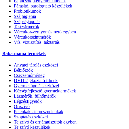
Papucsok, kényelmi lábbelik
Párásító, párologtató készülékek
Probiotikumok
Szájhigiénia
Szépségápolás
Testzsírmérők
Vércukor-vérnyomásmérő egyben
Vércukorszintmérők
Víz, víztisztítás, háztartás
Baba-mama termékek
Anyatej tárolás eszközei
Bébiőrzők
Csecsemőmérleg
DVD tájékoztató filmek
Gyermekápolás eszközei
Kézségfejlesztő gyermektermékek
Lázmérők, fülhőmérők
Légzésfigyelők
Orrszívó
Pelenkák - terpeszpelenkák
Szoptatás eszközei
Tejszívó és orrjárattisztítók egyben
Tejszívó készülékek