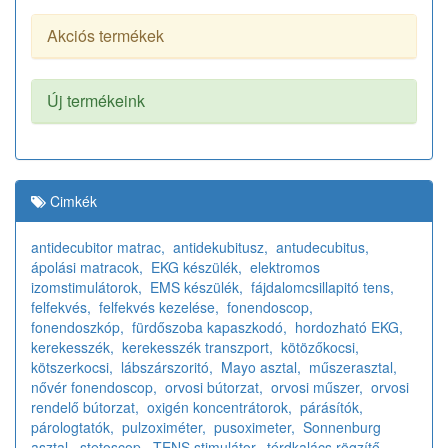
Akciós termékek
Új termékeink
Cimkék
antidecubitor matrac,
antidekubitusz,
antudecubitus,
ápolási matracok,
EKG készülék,
elektromos
izomstimulátorok,
EMS készülék,
fájdalomcsillapitó tens,
felfekvés,
felfekvés kezelése,
fonendoscop,
fonendoszkóp,
fürdőszoba kapaszkodó,
hordozható EKG,
kerekesszék,
kerekesszék transzport,
kötözőkocsi,
kötszerkocsi,
lábszárszoritó,
Mayo asztal,
műszerasztal,
nővér fonendoscop,
orvosi bútorzat,
orvosi műszer,
orvosi
rendelő bútorzat,
oxigén koncentrátorok,
párásítók,
párologtatók,
pulzoximéter,
pusoximeter,
Sonnenburg
asztal,
stetoscop,
TENS stimulátor,
térdkalács rögzítő,