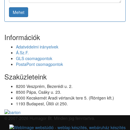
Mehet
Információk
Adatvédelmi irányelvek
Á.Sz.F.
GLS csomagpontok
PostaPont csomagpontok
Szaküzleteink
8200 Veszprém, Bezerédi u. 2.
8500 Pápa, Csáky u. 23.
6000 Kecskemét Aradi vértanúk tere 5. (Röntgen kft.)
1193 Budapest, Üllői út 250.
© 2007-2026 Humagor Bt. Minden jog fenntartva.