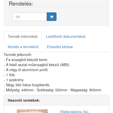
Rendelés:
Termék információ
Letölthető dokumentáció
Kérdés a termékről
Értesítés kérése
Termék jellemzői:
- Fa anyagból készült keret.
- A felső asztal műanyagból készül (ABS)
- A négy él alumínium profil.
- 1 fiók.
- 1 szekrény.
- Négy 360 fokos forgókerék.
- Mélység: 440mm - Szélesség: 520mm - Magasság: 800mm
Hasonló termékek:
Éjjeliszekrény (fa)