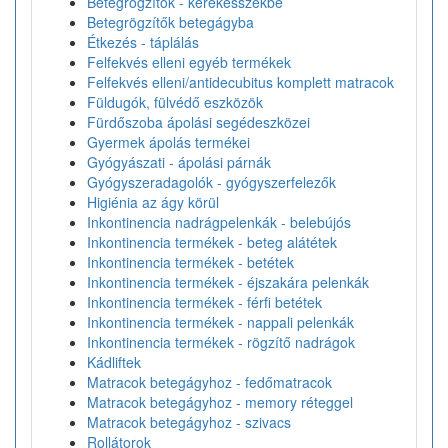
Betegrögzítők - kerekesszékbe
Betegrögzítők betegágyba
Étkezés - táplálás
Felfekvés elleni egyéb termékek
Felfekvés elleni/antidecubitus komplett matracok
Füldugók, fülvédő eszközök
Fürdőszoba ápolási segédeszközei
Gyermek ápolás termékei
Gyógyászati - ápolási párnák
Gyógyszeradagolók - gyógyszerfelezők
Higiénia az ágy körül
Inkontinencia nadrágpelenkák - belebújós
Inkontinencia termékek - beteg alátétek
Inkontinencia termékek - betétek
Inkontinencia termékek - éjszakára pelenkák
Inkontinencia termékek - férfi betétek
Inkontinencia termékek - nappali pelenkák
Inkontinencia termékek - rögzítő nadrágok
Kádliftek
Matracok betegágyhoz - fedőmatracok
Matracok betegágyhoz - memory réteggel
Matracok betegágyhoz - szivacs
Rollátorok