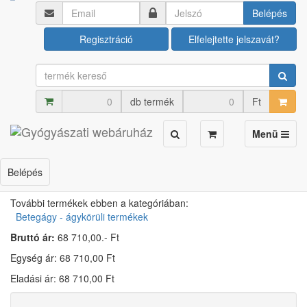
Ápolási termékek
Betegágy - ágykörüli termékek
Belépés
Regisztráció
Elfelejtette jelszavát?
Éjjeli szekrény (fa) 5013
Cikkszám: U00021850
db termék
Ft
Toggle
Menü
navigation
×
Kérdezzen
email-ben
, hamarosan válaszolunk!
Belépés
További termékek ebben a kategóriában:
Betegágy - ágykörüli termékek
Bruttó ár:
68 710,00.- Ft
Egység ár: 68 710,00 Ft
Eladási ár: 68 710,00 Ft