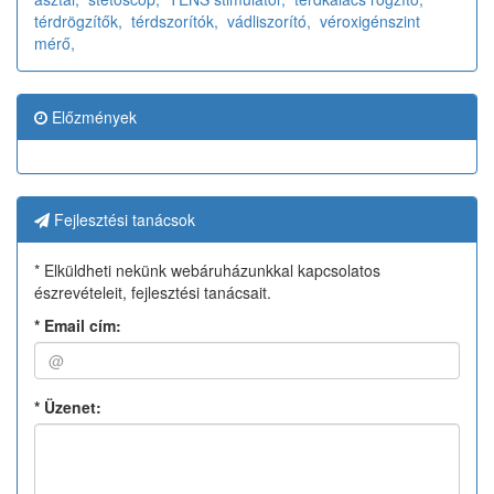
térdrögzítők,
térdszorítók,
vádliszorító,
véroxigénszint
mérő,
Előzmények
Fejlesztési tanácsok
* Elküldheti nekünk webáruházunkkal kapcsolatos
észrevételeit, fejlesztési tanácsait.
*
Email cím:
*
Üzenet: