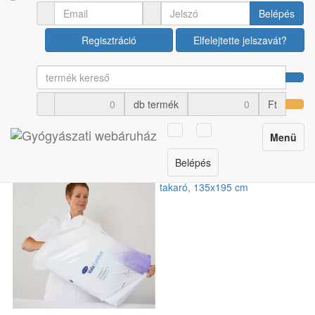
Ápolási termékek
Betegágy - ágykörüli termékek
Belépés
Regisztráció
Elfelejtette jelszavát?
Hartmann ValaComfort
takaró, 135x195 cm
db termék
Ft
Cikkszám: U00033150
Toggle
Menü
navigation
Belépés