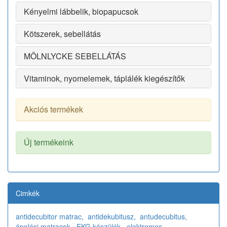
Kényelmi lábbelik, biopapucsok
Kötszerek, sebellátás
MÖLNLYCKE SEBELLÁTÁS
Vitaminok, nyomelemek, táplálék kiegészítők
Akciós termékek
Új termékeink
Cimkék
antidecubitor matrac,
antidekubitusz,
antudecubitus,
ápolási matracok,
EKG készülék,
elektromos