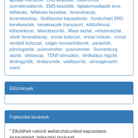
izomstimulátorok,
EMS készülék,
fájdalomcsillapitó tens,
felfekvés,
felfekvés kezelése,
fonendoscop,
fonendoszkóp,
fürdőszoba kapaszkodó,
hordozható EKG,
kerekesszék,
kerekesszék transzport,
kötözőkocsi,
kötszerkocsi,
lábszárszoritó,
Mayo asztal,
műszerasztal,
nővér fonendoscop,
orvosi bútorzat,
orvosi műszer,
orvosi
rendelő bútorzat,
oxigén koncentrátorok,
párásítók,
párologtatók,
pulzoximéter,
pusoximeter,
Sonnenburg
asztal,
stetoscop,
TENS stimulátor,
térdkalács rögzítő,
térdrögzítők,
térdszorítók,
vádliszorító,
véroxigénszint
mérő,
Előzmények
Fejlesztési tanácsok
* Elküldheti nekünk webáruházunkkal kapcsolatos
észrevételeit, fejlesztési tanácsait.