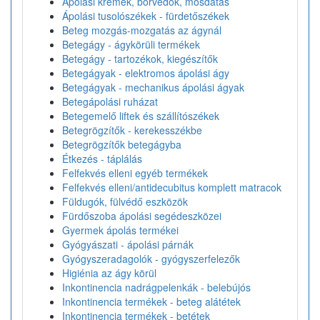
Ápolási krémek, bőrvédők, mosdatás
Ápolási tusolószékek - fürdetőszékek
Beteg mozgás-mozgatás az ágynál
Betegágy - ágykörüli termékek
Betegágy - tartozékok, kiegészítők
Betegágyak - elektromos ápolási ágy
Betegágyak - mechanikus ápolási ágyak
Betegápolási ruházat
Betegemelő liftek és szállítószékek
Betegrögzítők - kerekesszékbe
Betegrögzítők betegágyba
Étkezés - táplálás
Felfekvés elleni egyéb termékek
Felfekvés elleni/antidecubitus komplett matracok
Füldugók, fülvédő eszközök
Fürdőszoba ápolási segédeszközei
Gyermek ápolás termékei
Gyógyászati - ápolási párnák
Gyógyszeradagolók - gyógyszerfelezők
Higiénia az ágy körül
Inkontinencia nadrágpelenkák - belebújós
Inkontinencia termékek - beteg alátétek
Inkontinencia termékek - betétek