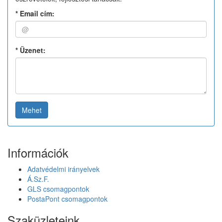
*
Email cím:
*
Üzenet:
Mehet
Információk
Adatvédelmi irányelvek
Á.Sz.F.
GLS csomagpontok
PostaPont csomagpontok
Szaküzleteink