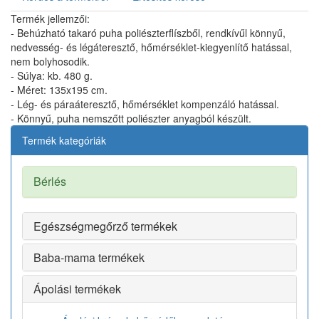
Termék jellemzői:
- Behúzható takaró puha poliészterflíszből, rendkívűl könnyű,
nedvesség- és légáteresztő, hőmérséklet-kiegyenlítő hatással,
nem bolyhosodik.
- Súlya: kb. 480 g.
- Méret: 135x195 cm.
- Lég- és páraáteresztő, hőmérséklet kompenzáló hatással.
- Könnyű, puha nemszőtt poliészter anyagból készült.
Termék kategóriák
Bérlés
Egészségmegőrző termékek
Baba-mama termékek
Ápolási termékek