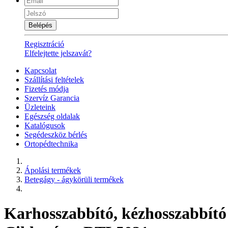
Belépés
Regisztráció
Elfelejtette jelszavát?
Kapcsolat
Szállítási feltételek
Fizetés módja
Szervíz Garancia
Üzleteink
Egészség oldalak
Katalógusok
Segédeszköz bérlés
Ortopédtechnika
Ápolási termékek
Betegágy - ágykörüli termékek
Karhosszabbító, kézhosszabbító