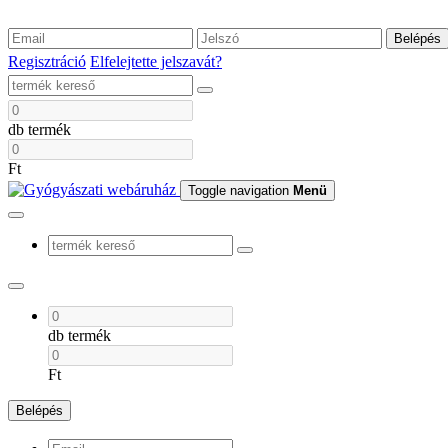
Belépés
Regisztráció
Elfelejtette jelszavát?
db termék
Ft
Toggle navigation
Menü
db termék
Ft
Belépés