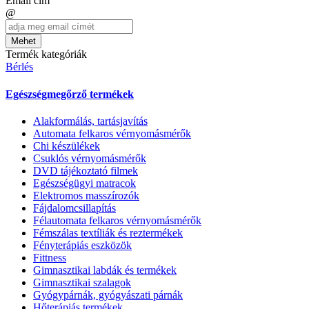
Email cím
@
Mehet
Termék kategóriák
Bérlés
Egészségmegőrző termékek
Alakformálás, tartásjavítás
Automata felkaros vérnyomásmérők
Chi készülékek
Csuklós vérnyomásmérők
DVD tájékoztató filmek
Egészségügyi matracok
Elektromos masszírozók
Fájdalomcsillapítás
Félautomata felkaros vérnyomásmérők
Fémszálas textíliák és reztermékek
Fényterápiás eszközök
Fittness
Gimnasztikai labdák és termékek
Gimnasztikai szalagok
Gyógypárnák, gyógyászati párnák
Hőterápiás termékek