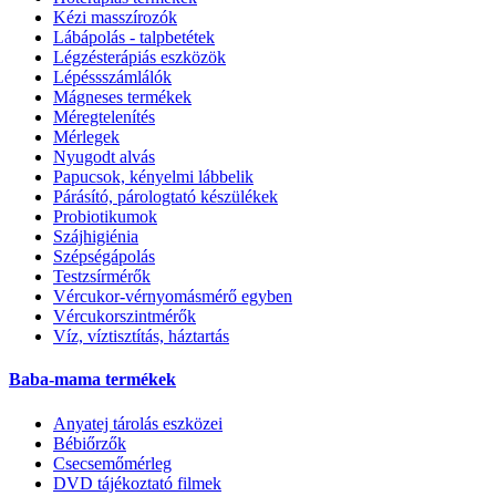
Kézi masszírozók
Lábápolás - talpbetétek
Légzésterápiás eszközök
Lépéssszámlálók
Mágneses termékek
Méregtelenítés
Mérlegek
Nyugodt alvás
Papucsok, kényelmi lábbelik
Párásító, párologtató készülékek
Probiotikumok
Szájhigiénia
Szépségápolás
Testzsírmérők
Vércukor-vérnyomásmérő egyben
Vércukorszintmérők
Víz, víztisztítás, háztartás
Baba-mama termékek
Anyatej tárolás eszközei
Bébiőrzők
Csecsemőmérleg
DVD tájékoztató filmek