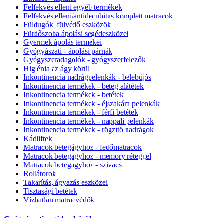
Felfekvés elleni egyéb termékek
Felfekvés elleni/antidecubitus komplett matracok
Füldugók, fülvédő eszközök
Fürdőszoba ápolási segédeszközei
Gyermek ápolás termékei
Gyógyászati - ápolási párnák
Gyógyszeradagolók - gyógyszerfelezők
Higiénia az ágy körül
Inkontinencia nadrágpelenkák - belebújós
Inkontinencia termékek - beteg alátétek
Inkontinencia termékek - betétek
Inkontinencia termékek - éjszakára pelenkák
Inkontinencia termékek - férfi betétek
Inkontinencia termékek - nappali pelenkák
Inkontinencia termékek - rögzítő nadrágok
Kádliftek
Matracok betegágyhoz - fedőmatracok
Matracok betegágyhoz - memory réteggel
Matracok betegágyhoz - szivacs
Rollátorok
Takarítás, ágyazás eszközei
Tisztasági betétek
Vízhatlan matracvédők