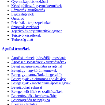
Gyermekápolás eszközei
Kézségfejlesztő gyermektermékek
Lázmérők, fülhőmérők
Légzésfigyelők
Orrszívó
Pelenkák - terpeszpelenkák
Szoptatás eszközei
Tejszívó és orrjárattisztítók egyben
Tejszívó készülékek
Terhesség alatt
Ápolási termékek
Ápolási krémek, bőrvédők, mosdatás
Ápolási tusolószékek - fürdetőszékek
Beteg mozgás-mozgatás az ágynál
Betegágy - ágykörüli termékek
Betegágy - tartozékok, kiegészítők
Betegágyak - elektromos ápolási ágy
Betegágyak - mechanikus ápolási ágyak
Betegápolási ruházat
Betegemelő liftek és szállítószékek
Betegrögzítők - kerekesszékbe
Betegrögzítők betegágyba
Étkezés - táplálás