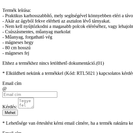
Termék leírása:
- Praktikus karhosszabbító, mely segítségével könnyebben eléri a táv
- Akár az ágyból fekve elérheti az asztalon lévő tárnyakat.
- Nem kell nyújtózkodni a magasabb polcok eléréséhez, vagy lehajolni,
- Csúszásmentes, műanyag markolat
- Műanyag, forgatható vég
- mágneses hegy
- 80 cm hosszú
- mágneses fej
Ehhez a termékhez nincs letölthető dokumentáció.(01)
* Elküldheti nekünk a termékkel (Kód:
RTL5021
) kapcsolatos kérdés
Email cím
@
Kérdés:
Mehet
* Lehetősége van értesítést kérni email címére, ha a termék raktárra 