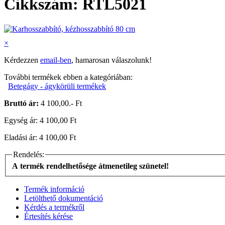
Cikkszám: RTL5021
×
Kérdezzen
email-ben
, hamarosan válaszolunk!
További termékek ebben a kategóriában:
Betegágy - ágykörüli termékek
Bruttó ár:
4 100,00.- Ft
Egység ár: 4 100,00 Ft
Eladási ár: 4 100,00 Ft
Rendelés:
A termék rendelhetősége átmenetileg szünetel!
Termék információ
Letölthető dokumentáció
Kérdés a termékről
Értesítés kérése