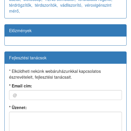
térdrögzítők,
térdszorítók,
vádliszorító,
véroxigénszint
mérő,
Előzmények
Fejlesztési tanácsok
* Elküldheti nekünk webáruházunkkal kapcsolatos
észrevételeit, fejlesztési tanácsait.
*
Email cím:
*
Üzenet: