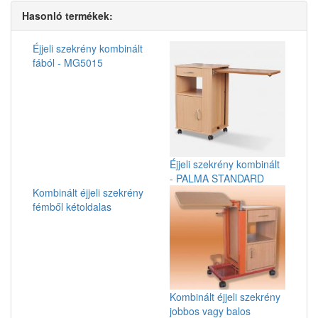
Hasonló termékek:
Éjjeli szekrény kombinált
fából - MG5015
Éjjeli szekrény kombinált
- PALMA STANDARD
Kombinált éjjeli szekrény
fémből kétoldalas
Kombinált éjjeli szekrény
jobbos vagy balos