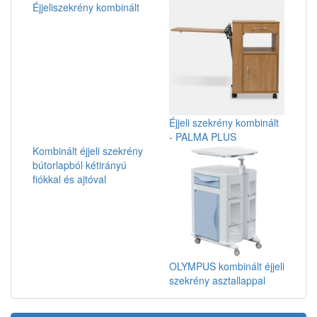
Éjjeliszekrény kombinált
Éjjeli szekrény kombinált
- PALMA PLUS
Kombinált éjjeli szekrény
bútorlapból kétirányú
fiókkal és ajtóval
OLYMPUS kombinált éjjeli
szekrény asztallappal