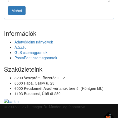
Mehet
Információk
Adatvédelmi irányelvek
Á.Sz.F.
GLS csomagpontok
PostaPont csomagpontok
Szaküzleteink
8200 Veszprém, Bezerédi u. 2.
8500 Pápa, Csáky u. 23.
6000 Kecskemét Aradi vértanúk tere 5. (Röntgen kft.)
1193 Budapest, Üllői út 250.
© 2007-2026 Humagor Bt. Minden jog fenntartva.