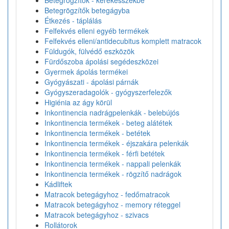
Betegrögzítők - kerekesszékbe
Betegrögzítők betegágyba
Étkezés - táplálás
Felfekvés elleni egyéb termékek
Felfekvés elleni/antidecubitus komplett matracok
Füldugók, fülvédő eszközök
Fürdőszoba ápolási segédeszközei
Gyermek ápolás termékei
Gyógyászati - ápolási párnák
Gyógyszeradagolók - gyógyszerfelezők
Higiénia az ágy körül
Inkontinencia nadrágpelenkák - belebújós
Inkontinencia termékek - beteg alátétek
Inkontinencia termékek - betétek
Inkontinencia termékek - éjszakára pelenkák
Inkontinencia termékek - férfi betétek
Inkontinencia termékek - nappali pelenkák
Inkontinencia termékek - rögzítő nadrágok
Kádliftek
Matracok betegágyhoz - fedőmatracok
Matracok betegágyhoz - memory réteggel
Matracok betegágyhoz - szivacs
Rollátorok