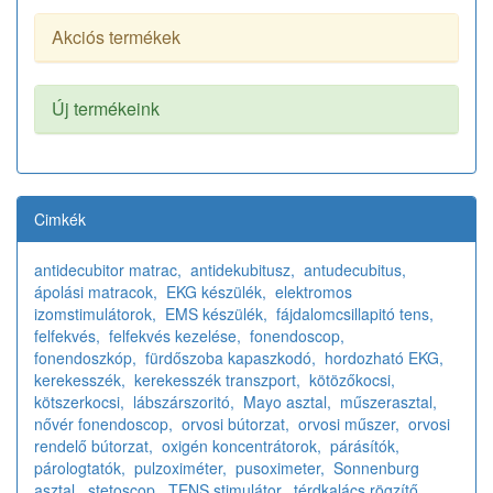
Akciós termékek
Új termékeink
Cimkék
antidecubitor matrac,
antidekubitusz,
antudecubitus,
ápolási matracok,
EKG készülék,
elektromos
izomstimulátorok,
EMS készülék,
fájdalomcsillapitó tens,
felfekvés,
felfekvés kezelése,
fonendoscop,
fonendoszkóp,
fürdőszoba kapaszkodó,
hordozható EKG,
kerekesszék,
kerekesszék transzport,
kötözőkocsi,
kötszerkocsi,
lábszárszoritó,
Mayo asztal,
műszerasztal,
nővér fonendoscop,
orvosi bútorzat,
orvosi műszer,
orvosi
rendelő bútorzat,
oxigén koncentrátorok,
párásítók,
párologtatók,
pulzoximéter,
pusoximeter,
Sonnenburg
asztal,
stetoscop,
TENS stimulátor,
térdkalács rögzítő,