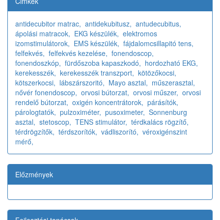
Cimkék
antidecubitor matrac,
antidekubitusz,
antudecubitus,
ápolási matracok,
EKG készülék,
elektromos
izomstimulátorok,
EMS készülék,
fájdalomcsillapitó tens,
felfekvés,
felfekvés kezelése,
fonendoscop,
fonendoszkóp,
fürdőszoba kapaszkodó,
hordozható EKG,
kerekesszék,
kerekesszék transzport,
kötözőkocsi,
kötszerkocsi,
lábszárszoritó,
Mayo asztal,
műszerasztal,
nővér fonendoscop,
orvosi bútorzat,
orvosi műszer,
orvosi
rendelő bútorzat,
oxigén koncentrátorok,
párásítók,
párologtatók,
pulzoximéter,
pusoximeter,
Sonnenburg
asztal,
stetoscop,
TENS stimulátor,
térdkalács rögzítő,
térdrögzítők,
térdszorítók,
vádliszorító,
véroxigénszint
mérő,
Előzmények