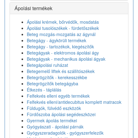
Ápolási termékek
Ápolási krémek, bőrvédők, mosdatás
Ápolási tusolószékek - fürdetőszékek
Beteg mozgás-mozgatás az ágynál
Betegágy - ágykörüli termékek
Betegágy - tartozékok, kiegészítők
Betegágyak - elektromos ápolási ágy
Betegágyak - mechanikus ápolási ágyak
Betegápolási ruházat
Betegemelő liftek és szállítószékek
Betegrögzítők - kerekesszékbe
Betegrögzítők betegágyba
Étkezés - táplálás
Felfekvés elleni egyéb termékek
Felfekvés elleni/antidecubitus komplett matracok
Füldugók, fülvédő eszközök
Fürdőszoba ápolási segédeszközei
Gyermek ápolás termékei
Gyógyászati - ápolási párnák
Gyógyszeradagolók - gyógyszerfelezők