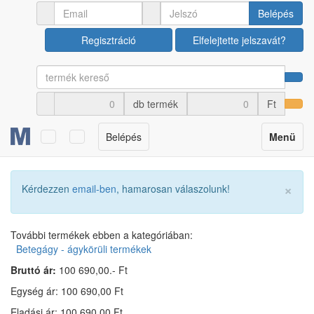
Ápolási termékek
Betegágy - ágykörüli termékek
Belépés
Regisztráció
Elfelejtette jelszavát?
Paraván 2 részes – FIX
Cikkszám: U00027968
db termék
Ft
Gyártói kód: GIMA45578
Toggle
Belépés
Menü
navigation
×
Kérdezzen
email-ben
, hamarosan válaszolunk!
További termékek ebben a kategóriában:
Betegágy - ágykörüli termékek
Bruttó ár:
100 690,00.- Ft
Egység ár: 100 690,00 Ft
Eladási ár: 100 690,00 Ft