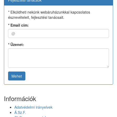
Fejlesztési tanácsok
* Elküldheti nekünk webáruházunkkal kapcsolatos
észrevételeit, fejlesztési tanácsait.
*
Email cím:
*
Üzenet:
Mehet
Információk
Adatvédelmi irányelvek
Á.Sz.F.