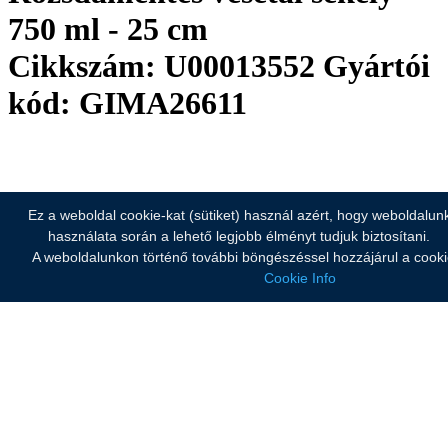
750 ml - 25 cm
Cikkszám: U00013552
Gyártói
kód: GIMA26611
Ez a weboldal cookie-kat (sütiket) használ azért, hogy weboldalun
használata során a lehető legjobb élményt tudjuk biztosítani.
A weboldalunkon történő további böngészéssel hozzájárul a cook
Cookie Info