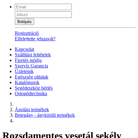
Belépés
Regisztráció
Elfelejtette jelszavát?
Kapcsolat
Szállítási feltételek
Fizetés módja
Szervíz Garancia
Üzleteink
Egészség oldalak
Katalógusok
Segédeszköz bérlés
Ortopédtechnika
Ápolási termékek
Betegágy - ágykörüli termékek
Rozsdamentes vesetál sekély