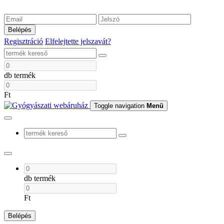
Belépés
Regisztráció
Elfelejtette jelszavát?
db termék
Ft
Toggle navigation
Menü
db termék
Ft
Belépés