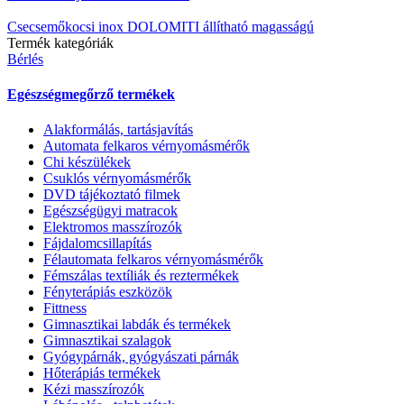
Csecsemőkocsi inox DOLOMITI állítható magasságú
Termék kategóriák
Bérlés
Egészségmegőrző termékek
Alakformálás, tartásjavítás
Automata felkaros vérnyomásmérők
Chi készülékek
Csuklós vérnyomásmérők
DVD tájékoztató filmek
Egészségügyi matracok
Elektromos masszírozók
Fájdalomcsillapítás
Félautomata felkaros vérnyomásmérők
Fémszálas textíliák és reztermékek
Fényterápiás eszközök
Fittness
Gimnasztikai labdák és termékek
Gimnasztikai szalagok
Gyógypárnák, gyógyászati párnák
Hőterápiás termékek
Kézi masszírozók