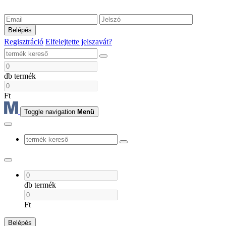
Belépés
Regisztráció
Elfelejtette jelszavát?
db termék
Ft
Toggle navigation
Menü
db termék
Ft
Belépés