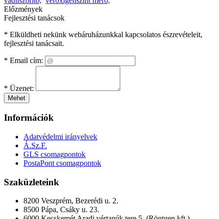
vádliszorító,
véroxigénszint mérő,
Előzmények
Fejlesztési tanácsok
* Elküldheti nekünk webáruházunkkal kapcsolatos észrevételeit,
fejlesztési tanácsait.
*
Email cím:
*
Üzenet:
Mehet
Információk
Adatvédelmi irányelvek
Á.Sz.F.
GLS csomagpontok
PostaPont csomagpontok
Szaküzleteink
8200 Veszprém, Bezerédi u. 2.
8500 Pápa, Csáky u. 23.
6000 Kecskemét Aradi vértanúk tere 5. (Röntgen kft.)