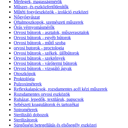
Mérlegek, magasságmérők
Műszer- és eszközfertőtlenítők
Műtéti fogyóeszközök - izoláció eszközei
Nőgyógyászat
Oftalmoszkopok, szemészeti műszerek
Órás vérnyomásmérők
Orvosi bútorok - asztalok, műszerasztalok
Orvosi bútorok - egyéb bútorok
Orvosi bútorok - műtő szoba
orvosi butorok - proctologia
Orvosi bútorok - székek, ülőbútorok
Orvosi bútorok - szekrények
Orvosi bútorok - várótermi bútorok
Orvosi bútorok - vizsgáló ágyak
Otoszkópok
Proktológia
Pulzoximéterek
Reflexkalapácsok, rozsdamentes acél kézi műszerek
Rozsdamentes orvosi eszközök
Ruházat, lepedők, textiláruk, papucsok
Sebészeti koagulátorok és tartozékai
Spirométerek
Sterilizáló dobozok
Sterilizátorok
Sürgősségi betegellátás és elsősegély eszközei