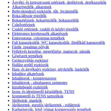
Ágyéki- és keresztcsonti ortézisek, derékövek, derékszorítók
Alkarrögzítők, alkarsinek
Befecskendező eszközök, tűk, fecskendők
Boka-lábszár rögzítők
Bokaortézisek, bokarögzítők, bokaszorítók
Csípőortézisek
Csukló ortézisek, csukló és kézfej rögzítők
Elektromos kerekesszék alkatrészek
Enterostoma, colostoma termékek
Fali kapaszkodók, WC kapaszkodók, fürdőkád kapaszodók
Fáslik, rugalmas pólyák
Felfekvés kezelése, megelőzése, matracok, párnák
Gégészeti termékek
Gerincnyújtás eszközei
Hallást segítő eszközök
Hasi- és ágyéksérv eszközei, sérvkötők, haskötők
Inhalátor alkatrészek
Inhalátorok - kompresszoros
Inhalátorok - ultrahangos zajmentes
Inzulinbeadó eszközök
Izom- és idegingerlő készülékek, TENS
Izomingerlő és TENS tartozékok
Járóbotok, mankók
Járókeretek, gurulós járókeretek - rollátorok
Karharisnyák, felső végtag kompressziós termékek