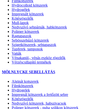
Filmkötszerek
Hydrocolloid kötszerek
Hydrogélek
Impregnált kötszerek
Kötésrögzítők
Mull-lapok
Nedvszívó sebpárnák, habkötszerek
Polimer kötszerek
Ragtapaszok
Sebösszehúzó kötszerek
Szigetkötszerek, sebtapaszok
Tupferek, tamponok
Vatták
Vénakanül-, vénás eszköz rögzítők
Vérzéscsillapító termékek
MÖLNLYCKE SEBELLÁTÁS
Alginát kotszerek
Filmkötszerek
Hydrogelek
Impregnál kötszerek a fertőzött sebre
Kötésrögzítők
Nedvszívó kötszerek, habszivacsok
Polimer kötszerek - puha szilikon kötszerek