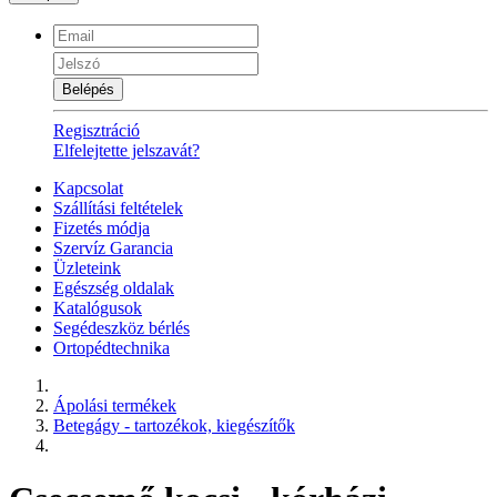
Belépés
Regisztráció
Elfelejtette jelszavát?
Kapcsolat
Szállítási feltételek
Fizetés módja
Szervíz Garancia
Üzleteink
Egészség oldalak
Katalógusok
Segédeszköz bérlés
Ortopédtechnika
Ápolási termékek
Betegágy - tartozékok, kiegészítők