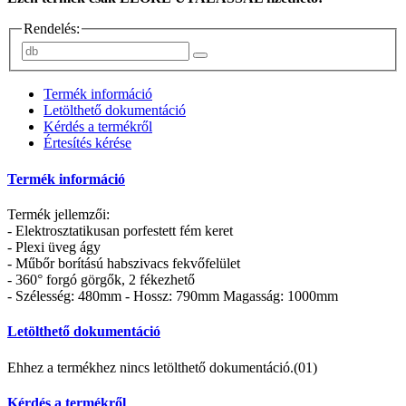
Rendelés:
Termék információ
Letölthető dokumentáció
Kérdés a termékről
Értesítés kérése
Termék információ
Termék jellemzői:
- Elektrosztatikusan porfestett fém keret
- Plexi üveg ágy
- Műbőr borítású habszivacs fekvőfelület
- 360° forgó görgők, 2 fékezhető
- Szélesség: 480mm - Hossz: 790mm Magasság: 1000mm
Letölthető dokumentáció
Ehhez a termékhez nincs letölthető dokumentáció.(01)
Kérdés a termékről