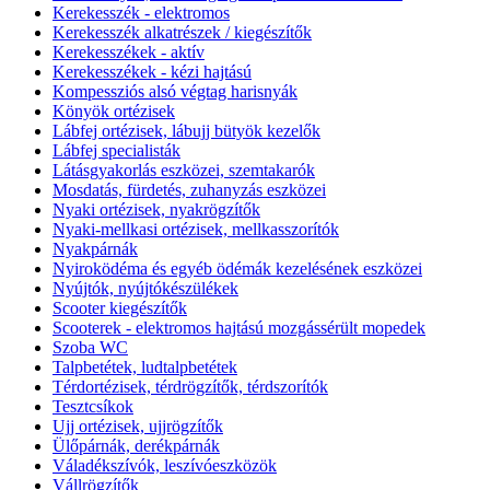
Kerekesszék - elektromos
Kerekesszék alkatrészek / kiegészítők
Kerekesszékek - aktív
Kerekesszékek - kézi hajtású
Kompessziós alsó végtag harisnyák
Könyök ortézisek
Lábfej ortézisek, lábujj bütyök kezelők
Lábfej specialisták
Látásgyakorlás eszközei, szemtakarók
Mosdatás, fürdetés, zuhanyzás eszközei
Nyaki ortézisek, nyakrögzítők
Nyaki-mellkasi ortézisek, mellkasszorítók
Nyakpárnák
Nyiroködéma és egyéb ödémák kezelésének eszközei
Nyújtók, nyújtókészülékek
Scooter kiegészítők
Scooterek - elektromos hajtású mozgássérült mopedek
Szoba WC
Talpbetétek, ludtalpbetétek
Térdortézisek, térdrögzítők, térdszorítók
Tesztcsíkok
Ujj ortézisek, ujjrögzítők
Ülőpárnák, derékpárnák
Váladékszívók, leszívóeszközök
Vállrögzítők