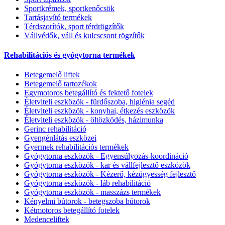
Sportkrémek, sportkenőcsök
Tartásjavító termékek
Térdszorítók, sport térdrögzítők
Vállvédők, váll és kulcscsont rögzítők
Rehabilitációs és gyógytorna termékek
Betegemelő liftek
Betegemelő tartozékok
Egymotoros betegállító és fektető fotelek
Életviteli eszközök - fürdőszoba, higiénia segéd
Életviteli eszközök - konyhai, étkezés eszközök
Életviteli eszközök - öltözködés, házimunka
Gerinc rehabilitáció
Gyengénlátás eszközei
Gyermek rehabilitációs termékek
Gyógytorna eszközök - Egyensúlyozás-koordináció
Gyógytorna eszközök - kar és vállfejlesztő eszközök
Gyógytorna eszközök - Kézerő, kézügyesség fejlesztő
Gyógytorna eszközök - láb rehabilitáció
Gyógytorna eszközök - masszázs termékek
Kényelmi bútorok - betegszoba bútorok
Kétmotoros betegállító fotelek
Medenceliftek