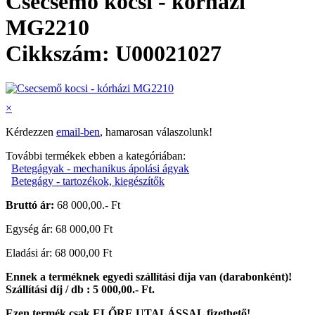
Csecsemő kocsi - kórházi
MG2210
Cikkszám: U00021027
×
Kérdezzen
email-ben
, hamarosan válaszolunk!
További termékek ebben a kategóriában:
Betegágyak - mechanikus ápolási ágyak
Betegágy - tartozékok, kiegészítők
Bruttó ár:
68 000,00.- Ft
Egység ár: 68 000,00 Ft
Eladási ár: 68 000,00 Ft
Ennek a terméknek egyedi szállítási díja van (darabonként)!
Szállítási díj / db :
5 000,00.- Ft.
Ezen termék csak ELŐRE UTALÁSSAL fizethető!