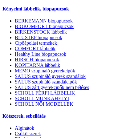
Kényelmi lábbelik, biopapucsok
BERKEMANN biopapucsok
BIOKOMFORT biopapucsok
BIRKENSTOCK lábbelik
BLUSTEP biopapucsok
Cipőápolási termékek
COMFORT lábbelik
Healthy Line biopapucsok
HIRSCH biopapucsok
KOPITARNA lábbelik
MEMO szupináló gyerekcipők
SALUS szupináló gyerek szandálok
SALUS szupináló szandálcipők
SALUS zárt gyerekcipők nem béléses
SCHOLL FÉRFI LÁBBELIK
SCHOLL MUNKAHELYI
SCHOLL NŐI MODELLEK
Kötszerek, sebellátás
Alginátok
Csőkötszerek