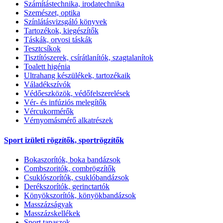
Számítástechnika, irodatechnika
Szemészet, optika
Színlátásvizsgáló könyvek
Tartozékok, kiegészítők
Táskák, orvosi táskák
Tesztcsíkok
Tisztítószerek, csírátlanítók, szagtalanítok
Toalett higénia
Ultrahang készülékek, tartozékaik
Váladékszívók
Védőeszközök, védőfelszerelések
Vér- és infúziós melegítők
Vércukormérők
Vérnyomásmérő alkatrészek
Sport izületi rögzítők, sportrögzítők
Bokaszorítók, boka bandázsok
Combszoritók, combrögzítők
Csuklószorítók, csuklóbandázsok
Derékszorítók, gerinctartók
Könyökszorítók, könyökbandázsok
Masszázságyak
Masszázskellékek
Sport tapaszok