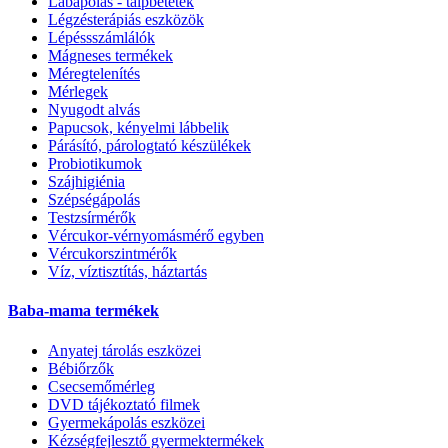
Lábápolás - talpbetétek
Légzésterápiás eszközök
Lépéssszámlálók
Mágneses termékek
Méregtelenítés
Mérlegek
Nyugodt alvás
Papucsok, kényelmi lábbelik
Párásító, párologtató készülékek
Probiotikumok
Szájhigiénia
Szépségápolás
Testzsírmérők
Vércukor-vérnyomásmérő egyben
Vércukorszintmérők
Víz, víztisztítás, háztartás
Baba-mama termékek
Anyatej tárolás eszközei
Bébiőrzők
Csecsemőmérleg
DVD tájékoztató filmek
Gyermekápolás eszközei
Kézségfejlesztő gyermektermékek