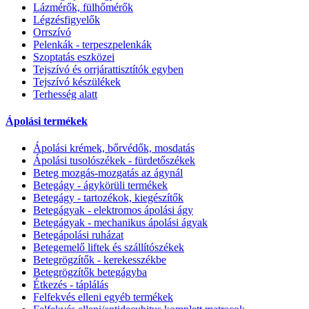
Lázmérők, fülhőmérők
Légzésfigyelők
Orrszívó
Pelenkák - terpeszpelenkák
Szoptatás eszközei
Tejszívó és orrjárattisztítók egyben
Tejszívó készülékek
Terhesség alatt
Ápolási termékek
Ápolási krémek, bőrvédők, mosdatás
Ápolási tusolószékek - fürdetőszékek
Beteg mozgás-mozgatás az ágynál
Betegágy - ágykörüli termékek
Betegágy - tartozékok, kiegészítők
Betegágyak - elektromos ápolási ágy
Betegágyak - mechanikus ápolási ágyak
Betegápolási ruházat
Betegemelő liftek és szállítószékek
Betegrögzítők - kerekesszékbe
Betegrögzítők betegágyba
Étkezés - táplálás
Felfekvés elleni egyéb termékek