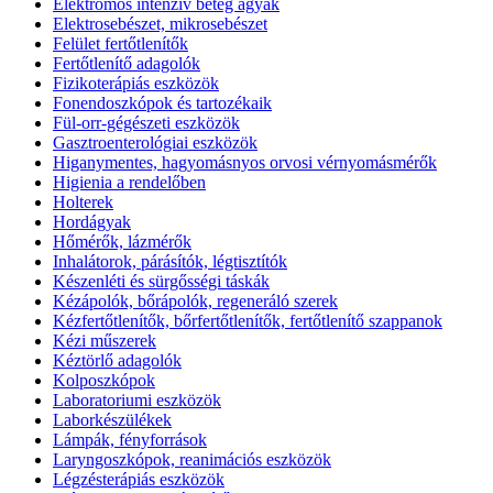
Elektromos intenzív beteg ágyak
Elektrosebészet, mikrosebészet
Felület fertőtlenítők
Fertőtlenítő adagolók
Fizikoterápiás eszközök
Fonendoszkópok és tartozékaik
Fül-orr-gégészeti eszközök
Gasztroenterológiai eszközök
Higanymentes, hagyomásnyos orvosi vérnyomásmérők
Higienia a rendelőben
Holterek
Hordágyak
Hőmérők, lázmérők
Inhalátorok, párásítók, légtisztítók
Készenléti és sürgősségi táskák
Kézápolók, bőrápolók, regeneráló szerek
Kézfertőtlenítők, bőrfertőtlenítők, fertőtlenítő szappanok
Kézi műszerek
Kéztörlő adagolók
Kolposzkópok
Laboratoriumi eszközök
Laborkészülékek
Lámpák, fényforrások
Laryngoszkópok, reanimációs eszközök
Légzésterápiás eszközök