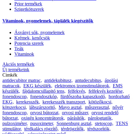
Prior termékek
Szigetkötszerek
Vitaminok, nyomelemek, táplálék kiegészítők
Ásványi sók, nyomelemek
Krémek, kenőcsök
Potencia szerek
Teák
Vitaminok
Akciós termékek
Új termékeink
Cimkék
antidecubitor matrac,
antidekubitusz,
antudecubitus,
ápolási
matracok,
EKG készülék,
elektromos izomstimulátorok,
EMS
készülék,
fájdalomcsillapitó tens,
felfekvés,
felfekvés kezelése,
fonendoscop,
fonendoszkóp,
fürdőszoba kapaszkodó,
hordozható
EKG,
kerekesszék,
kerekesszék transzport,
kötözőkocsi,
kötszerkocsi,
lábszárszoritó,
Mayo asztal,
műszerasztal,
nővér
fonendoscop,
orvosi bútorzat,
orvosi műszer,
orvosi rendelő
bútorzat,
oxigén koncentrátorok,
párásítók,
párologtatók,
pulzoximéter,
pusoximeter,
Sonnenburg asztal,
stetoscop,
TENS
stimulátor,
térdkalács rögzítő,
térdrögzítők,
térdszorítók,