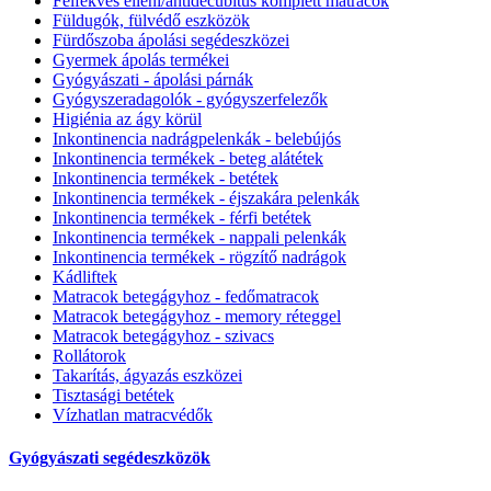
Felfekvés elleni/antidecubitus komplett matracok
Füldugók, fülvédő eszközök
Fürdőszoba ápolási segédeszközei
Gyermek ápolás termékei
Gyógyászati - ápolási párnák
Gyógyszeradagolók - gyógyszerfelezők
Higiénia az ágy körül
Inkontinencia nadrágpelenkák - belebújós
Inkontinencia termékek - beteg alátétek
Inkontinencia termékek - betétek
Inkontinencia termékek - éjszakára pelenkák
Inkontinencia termékek - férfi betétek
Inkontinencia termékek - nappali pelenkák
Inkontinencia termékek - rögzítő nadrágok
Kádliftek
Matracok betegágyhoz - fedőmatracok
Matracok betegágyhoz - memory réteggel
Matracok betegágyhoz - szivacs
Rollátorok
Takarítás, ágyazás eszközei
Tisztasági betétek
Vízhatlan matracvédők
Gyógyászati segédeszközök