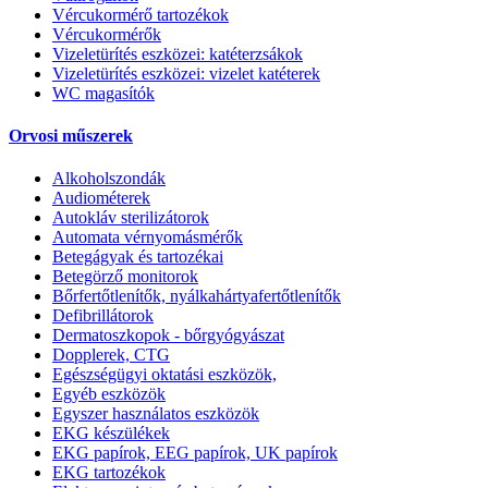
Vércukormérő tartozékok
Vércukormérők
Vizeletürítés eszközei: katéterzsákok
Vizeletürítés eszközei: vizelet katéterek
WC magasítók
Orvosi műszerek
Alkoholszondák
Audiométerek
Autokláv sterilizátorok
Automata vérnyomásmérők
Betegágyak és tartozékai
Betegörző monitorok
Bőrfertőtlenítők, nyálkahártyafertőtlenítők
Defibrillátorok
Dermatoszkopok - bőrgyógyászat
Dopplerek, CTG
Egészségügyi oktatási eszközök,
Egyéb eszközök
Egyszer használatos eszközök
EKG készülékek
EKG papírok, EEG papírok, UK papírok
EKG tartozékok