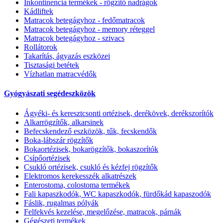
Inkontinencia termékek - rögzítő nadrágok
Kádliftek
Matracok betegágyhoz - fedőmatracok
Matracok betegágyhoz - memory réteggel
Matracok betegágyhoz - szivacs
Rollátorok
Takarítás, ágyazás eszközei
Tisztasági betétek
Vízhatlan matracvédők
Gyógyászati segédeszközök
Ágyéki- és keresztcsonti ortézisek, derékövek, derékszorítók
Alkarrögzítők, alkarsinek
Befecskendező eszközök, tűk, fecskendők
Boka-lábszár rögzítők
Bokaortézisek, bokarögzítők, bokaszorítók
Csípőortézisek
Csukló ortézisek, csukló és kézfej rögzítők
Elektromos kerekesszék alkatrészek
Enterostoma, colostoma termékek
Fali kapaszkodók, WC kapaszkodók, fürdőkád kapaszodók
Fáslik, rugalmas pólyák
Felfekvés kezelése, megelőzése, matracok, párnák
Gégészeti termékek