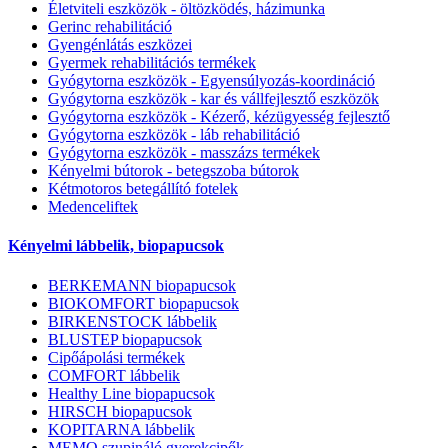
Életviteli eszközök - öltözködés, házimunka
Gerinc rehabilitáció
Gyengénlátás eszközei
Gyermek rehabilitációs termékek
Gyógytorna eszközök - Egyensúlyozás-koordináció
Gyógytorna eszközök - kar és vállfejlesztő eszközök
Gyógytorna eszközök - Kézerő, kézügyesség fejlesztő
Gyógytorna eszközök - láb rehabilitáció
Gyógytorna eszközök - masszázs termékek
Kényelmi bútorok - betegszoba bútorok
Kétmotoros betegállító fotelek
Medenceliftek
Kényelmi lábbelik, biopapucsok
BERKEMANN biopapucsok
BIOKOMFORT biopapucsok
BIRKENSTOCK lábbelik
BLUSTEP biopapucsok
Cipőápolási termékek
COMFORT lábbelik
Healthy Line biopapucsok
HIRSCH biopapucsok
KOPITARNA lábbelik
MEMO szupináló gyerekcipők