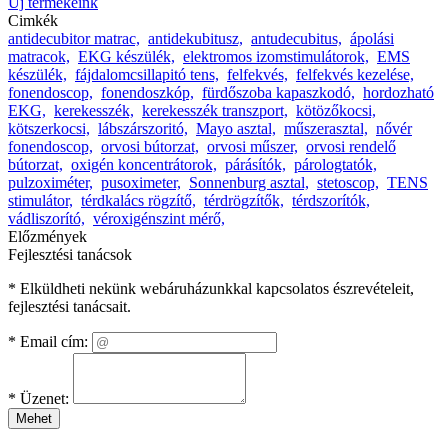
Új termékeink
Cimkék
antidecubitor matrac,
antidekubitusz,
antudecubitus,
ápolási
matracok,
EKG készülék,
elektromos izomstimulátorok,
EMS
készülék,
fájdalomcsillapitó tens,
felfekvés,
felfekvés kezelése,
fonendoscop,
fonendoszkóp,
fürdőszoba kapaszkodó,
hordozható
EKG,
kerekesszék,
kerekesszék transzport,
kötözőkocsi,
kötszerkocsi,
lábszárszoritó,
Mayo asztal,
műszerasztal,
nővér
fonendoscop,
orvosi bútorzat,
orvosi műszer,
orvosi rendelő
bútorzat,
oxigén koncentrátorok,
párásítók,
párologtatók,
pulzoximéter,
pusoximeter,
Sonnenburg asztal,
stetoscop,
TENS
stimulátor,
térdkalács rögzítő,
térdrögzítők,
térdszorítók,
vádliszorító,
véroxigénszint mérő,
Előzmények
Fejlesztési tanácsok
* Elküldheti nekünk webáruházunkkal kapcsolatos észrevételeit,
fejlesztési tanácsait.
*
Email cím:
*
Üzenet:
Mehet