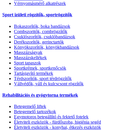
Vérnyomásmérő alkatrészek
Sport izületi rögzítők, sportrögzítők
Bokaszorítók, boka bandázsok
Combszoritók, combrögzítők
Csuklószorítók, csuklóbandázsok
Derékszorítók, gerinctartók
Könyökszorítók, könyökbandázsok
Masszázságyak
Masszázskellékek
Sport tapaszok
Sportkrémek, sportkenőcsök
Tartásjavító termékek
Térdszorítók, sport térdrögzítők
Vállvédők, váll és kulcscsont rögzítők
Rehabilitációs és gyógytorna termékek
Betegemelő liftek
Betegemelő tartozékok
Egymotoros betegállító és fektető fotelek
Életviteli eszközök - fürdőszoba, higiénia segéd
Életviteli eszközök - konyhai, étkezés eszközök