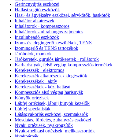
Gerincnyújtás eszközei
Hallást segítő eszközök
Hasi- és ágyéksérv eszközei, sérvkötők, haskötők
Inhalátor alkatrészek
Inhalátorok - kompresszoros
Inhalátorok - ultrahangos zajmentes
Inzulinbeadó eszközök
Izom- és idegingerlő készülékek, TENS
Izomingerlő és TENS tartozékok
Járóbotok, mankók
Járókeretek, gurulós járókeretek - rollátorok
Karharisnyák, felső végtag kompressziós termékek
Kerekesszék - elektromos
Kerekesszék alkatrészek / kiegészítők
Kerekesszékek - aktív
Kerekesszékek - kézi hajtású
Kompessziós alsó végtag harisnyák
Könyök ortézisek
Lábfej ortézisek, lábujj bütyök kezelők
Lábfej specialisták
Látásgyakorlás eszközei, szemtakarók
Mosdatás, fürdetés, zuhanyzás eszközei
Nyaki ortézisek, nyakrögzítők
Nyaki-mellkasi ortézisek, mellkasszorítók
Nyakpárnák