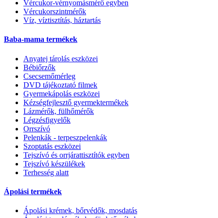
Vércukor-vérnyomásmérő egyben
Vércukorszintmérők
Víz, víztisztítás, háztartás
Baba-mama termékek
Anyatej tárolás eszközei
Bébiőrzők
Csecsemőmérleg
DVD tájékoztató filmek
Gyermekápolás eszközei
Kézségfejlesztő gyermektermékek
Lázmérők, fülhőmérők
Légzésfigyelők
Orrszívó
Pelenkák - terpeszpelenkák
Szoptatás eszközei
Tejszívó és orrjárattisztítók egyben
Tejszívó készülékek
Terhesség alatt
Ápolási termékek
Ápolási krémek, bőrvédők, mosdatás