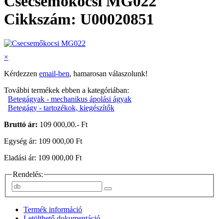
Csecsemőkocsi MG022
Cikkszám: U00020851
×
Kérdezzen
email-ben
, hamarosan válaszolunk!
További termékek ebben a kategóriában:
Betegágyak - mechanikus ápolási ágyak
Betegágy - tartozékok, kiegészítők
Bruttó ár:
109 000,00.- Ft
Egység ár: 109 000,00 Ft
Eladási ár: 109 000,00 Ft
Rendelés:
Termék információ
Letölthető dokumentáció