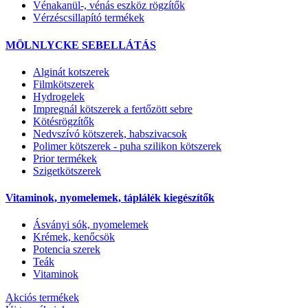
Vénakanül-, vénás eszköz rögzítők
Vérzéscsillapító termékek
MÖLNLYCKE SEBELLÁTÁS
Alginát kotszerek
Filmkötszerek
Hydrogelek
Impregnál kötszerek a fertőzött sebre
Kötésrögzítők
Nedvszívó kötszerek, habszivacsok
Polimer kötszerek - puha szilikon kötszerek
Prior termékek
Szigetkötszerek
Vitaminok, nyomelemek, táplálék kiegészítők
Ásványi sók, nyomelemek
Krémek, kenőcsök
Potencia szerek
Teák
Vitaminok
Akciós termékek