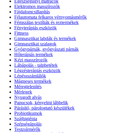
Egészségügyi matracok
Elektromos masszírozók
Fájdalomcsillapítás
Félautomata felkaros vérnyomásmérők
Fémszálas textíliák és reztermékek
Fényterápiás eszközök
Fittness
Gimnasztikai labdák és termékek
Gimnasztikai szalagok
Gyógypárnák, gyógyászati párnák
Hőterápiás termékek
Kézi masszírozók
Lábápolás - talpbetétek
Légzésterápiás eszközök
Lépéssszámlálók
Mágneses termékek
Méregtelenítés
Mérlegek
Nyugodt alvás
Papucsok, kényelmi lábbelik
Párásító, párologtató készülékek
Probiotikumok
Szájhigiénia
Szépségápolás
Testzsírmérők