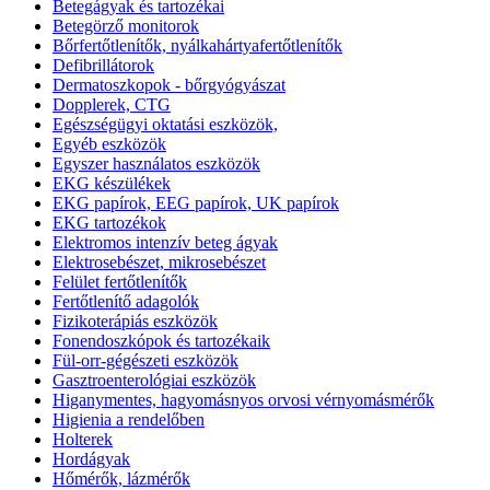
Betegágyak és tartozékai
Betegörző monitorok
Bőrfertőtlenítők, nyálkahártyafertőtlenítők
Defibrillátorok
Dermatoszkopok - bőrgyógyászat
Dopplerek, CTG
Egészségügyi oktatási eszközök,
Egyéb eszközök
Egyszer használatos eszközök
EKG készülékek
EKG papírok, EEG papírok, UK papírok
EKG tartozékok
Elektromos intenzív beteg ágyak
Elektrosebészet, mikrosebészet
Felület fertőtlenítők
Fertőtlenítő adagolók
Fizikoterápiás eszközök
Fonendoszkópok és tartozékaik
Fül-orr-gégészeti eszközök
Gasztroenterológiai eszközök
Higanymentes, hagyomásnyos orvosi vérnyomásmérők
Higienia a rendelőben
Holterek
Hordágyak
Hőmérők, lázmérők