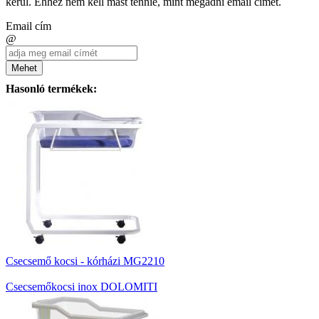
kerül. Ehhez nem kell mást tennie, mint megadni email címét.
Email cím
@
Mehet
Hasonló termékek:
Csecsemő kocsi - kórházi MG2210
Csecsemőkocsi inox DOLOMITI