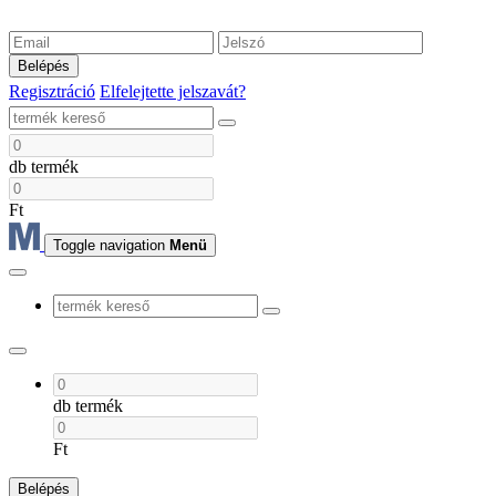
Belépés
Regisztráció
Elfelejtette jelszavát?
db termék
Ft
Toggle navigation
Menü
db termék
Ft
Belépés