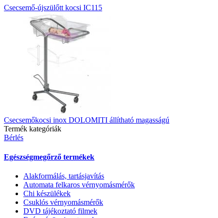
Csecsemő-újszülőtt kocsi IC115
Csecsemőkocsi inox DOLOMITI állítható magasságú
Termék kategóriák
Bérlés
Egészségmegőrző termékek
Alakformálás, tartásjavítás
Automata felkaros vérnyomásmérők
Chi készülékek
Csuklós vérnyomásmérők
DVD tájékoztató filmek