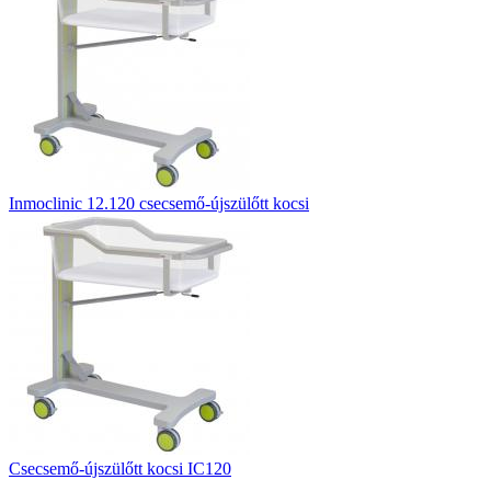
Inmoclinic 12.120 csecsemő-újszülőtt kocsi
Csecsemő-újszülőtt kocsi IC120