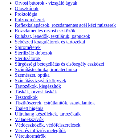
Orvosi bútorok - vizsgáló ágyak
Otoszkópok
Proktológia
Pulzoximéterek
Reflexkalapácsok, rozsdamentes acél kézi műszerek
Rozsdamentes orvosi eszközök
Ruházat, lepedők, textiláruk, papucsok
Sebészeti koagulátorok és tartozékai
Spirométerek
Sterilizáló dobozok
Sterilizátorok
Sürgősségi betegellátás és elsősegély eszközei
Számítástechnika, irodatechnika
Szemészet, optika
Színlátásvizsgáló könyvek
Tartozékok, kiegészítők
Táskák, orvosi táskák
Tesztcsíkok
Tisztítószerek, csírátlanítók, szagtalanítok
Toalett higénia
Ultrahang készülékek, tartozékaik
Váladékszívók
Védőeszközök, védőfelszerelések
Vér- és infúziós melegítők
Vércukormérők