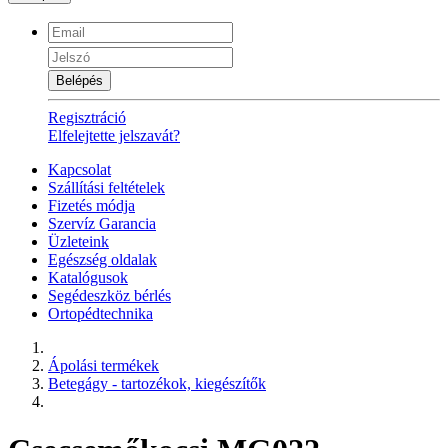
Belépés
Regisztráció
Elfelejtette jelszavát?
Kapcsolat
Szállítási feltételek
Fizetés módja
Szervíz Garancia
Üzleteink
Egészség oldalak
Katalógusok
Segédeszköz bérlés
Ortopédtechnika
Ápolási termékek
Betegágy - tartozékok, kiegészítők