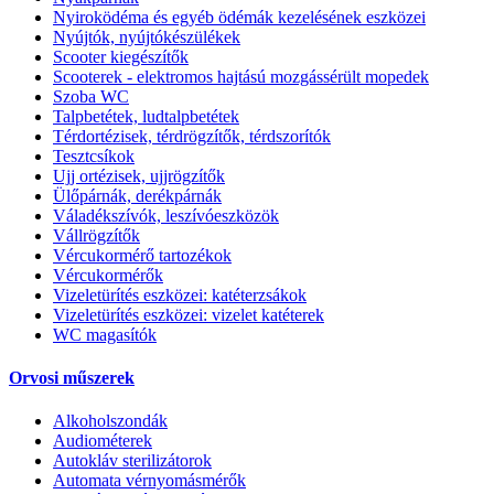
Nyiroködéma és egyéb ödémák kezelésének eszközei
Nyújtók, nyújtókészülékek
Scooter kiegészítők
Scooterek - elektromos hajtású mozgássérült mopedek
Szoba WC
Talpbetétek, ludtalpbetétek
Térdortézisek, térdrögzítők, térdszorítók
Tesztcsíkok
Ujj ortézisek, ujjrögzítők
Ülőpárnák, derékpárnák
Váladékszívók, leszívóeszközök
Vállrögzítők
Vércukormérő tartozékok
Vércukormérők
Vizeletürítés eszközei: katéterzsákok
Vizeletürítés eszközei: vizelet katéterek
WC magasítók
Orvosi műszerek
Alkoholszondák
Audiométerek
Autokláv sterilizátorok
Automata vérnyomásmérők