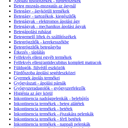
Ápolási tusolószékek - fürdetőszékek
Beteg mozgás-mozgatás az ágynál
Betegágy - ágykörüli termékek
Betegágy - tartozékok, kiegészítők
Betegágyak - elektromos ápolási ágy
Betegágyak - mechanikus ápolási ágyak
Betegápolási ruházat
Betegemelő liftek és szállítószékek
Betegrögzítők - kerekesszékbe
Betegrögzítők betegágyba
Étkezés - táplálás
Felfekvés elleni egyéb termékek
Felfekvés elleni/antidecubitus komplett matracok
Füldugók, fülvédő eszközök
Fürdőszoba ápolási segédeszközei
Gyermek ápolás termékei
Gyógyászati - ápolási párnák
Gyógyszeradagolók - gyógyszerfelezők
Higiénia az ágy körül
Inkontinencia nadrágpelenkák - belebújós
Inkontinencia termékek - beteg alátétek
Inkontinencia termékek - betétek
Inkontinencia termékek - éjszakára pelenkák
Inkontinencia termékek - férfi betétek
Inkontinencia termékek - nappali pelenkák