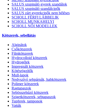
SALUS szupináló gyerek szandálok
SALUS szupináló szandálcipők
SALUS zárt gyerekcipők nem béléses
SCHOLL FÉRFI LÁBBELIK
SCHOLL MUNKAHELYI
SCHOLL NŐI MODELLEK
Kötszerek, sebellátás
Alginátok
Csőkötszerek
Filmkötszerek
Hydrocolloid kötszerek
Hydrogélek
Impregnált kötszerek
Kötésrögzítők
Mull-lapok
Nedvszívó sebpárnák, habkötszerek
Polimer kötszerek
Ragtapaszok
Sebösszehúzó kötszerek
Szigetkötszerek, sebtapaszok
Tupferek, tamponok
Vatták