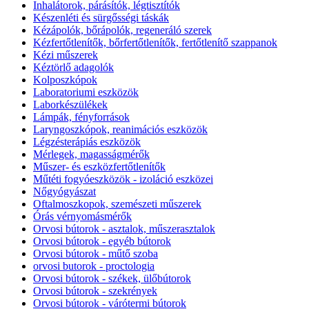
Inhalátorok, párásítók, légtisztítók
Készenléti és sürgősségi táskák
Kézápolók, bőrápolók, regeneráló szerek
Kézfertőtlenítők, bőrfertőtlenítők, fertőtlenítő szappanok
Kézi műszerek
Kéztörlő adagolók
Kolposzkópok
Laboratoriumi eszközök
Laborkészülékek
Lámpák, fényforrások
Laryngoszkópok, reanimációs eszközök
Légzésterápiás eszközök
Mérlegek, magasságmérők
Műszer- és eszközfertőtlenítők
Műtéti fogyóeszközök - izoláció eszközei
Nőgyógyászat
Oftalmoszkopok, szemészeti műszerek
Órás vérnyomásmérők
Orvosi bútorok - asztalok, műszerasztalok
Orvosi bútorok - egyéb bútorok
Orvosi bútorok - műtő szoba
orvosi butorok - proctologia
Orvosi bútorok - székek, ülőbútorok
Orvosi bútorok - szekrények
Orvosi bútorok - várótermi bútorok