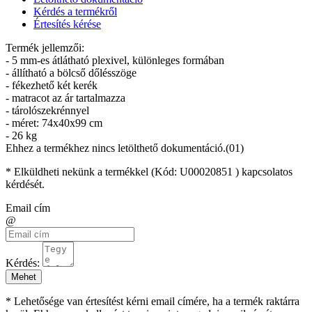
Kérdés a termékről
Értesítés kérése
Termék jellemzői:
- 5 mm-es átlátható plexivel, különleges formában
- állítható a bölcső dőlésszöge
- fékezhető két kerék
- matracot az ár tartalmazza
- tárolószekrénnyel
- méret: 74x40x99 cm
- 26 kg
Ehhez a termékhez nincs letölthető dokumentáció.(01)
* Elküldheti nekünk a termékkel (Kód:
U00020851
) kapcsolatos
kérdését.
Email cím
@
Kérdés:
Mehet
* Lehetősége van értesítést kérni email címére, ha a termék raktárra