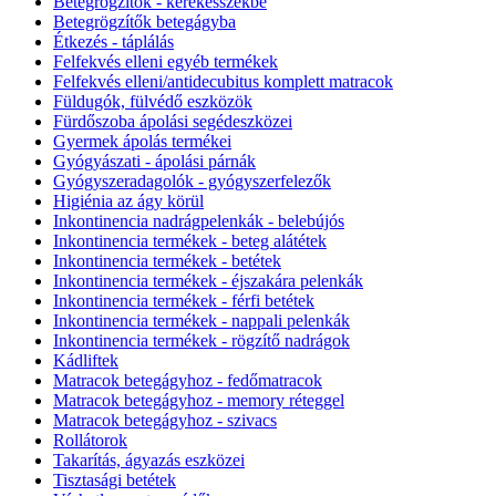
Betegrögzítők - kerekesszékbe
Betegrögzítők betegágyba
Étkezés - táplálás
Felfekvés elleni egyéb termékek
Felfekvés elleni/antidecubitus komplett matracok
Füldugók, fülvédő eszközök
Fürdőszoba ápolási segédeszközei
Gyermek ápolás termékei
Gyógyászati - ápolási párnák
Gyógyszeradagolók - gyógyszerfelezők
Higiénia az ágy körül
Inkontinencia nadrágpelenkák - belebújós
Inkontinencia termékek - beteg alátétek
Inkontinencia termékek - betétek
Inkontinencia termékek - éjszakára pelenkák
Inkontinencia termékek - férfi betétek
Inkontinencia termékek - nappali pelenkák
Inkontinencia termékek - rögzítő nadrágok
Kádliftek
Matracok betegágyhoz - fedőmatracok
Matracok betegágyhoz - memory réteggel
Matracok betegágyhoz - szivacs
Rollátorok
Takarítás, ágyazás eszközei
Tisztasági betétek