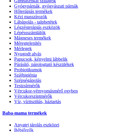
Gimnasztikai szalagok
Gyógypárnák, gyógyászati párnák
Hőterápiás termékek
Kézi masszírozók
Lábápolás - talpbetétek
Légzésterápiás eszközök
Lépéssszámlálók
Mágneses termékek
Méregtelenítés
Mérlegek
Nyugodt alvás
Papucsok, kényelmi lábbelik
Párásító, párologtató készülékek
Probiotikumok
Szájhigiénia
Szépségápolás
Testzsírmérők
Vércukor-vérnyomásmérő egyben
Vércukorszintmérők
Víz, víztisztítás, háztartás
Baba-mama termékek
Anyatej tárolás eszközei
Bébiőrzők