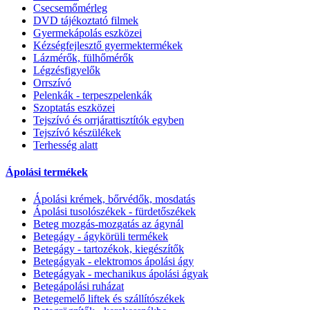
Csecsemőmérleg
DVD tájékoztató filmek
Gyermekápolás eszközei
Kézségfejlesztő gyermektermékek
Lázmérők, fülhőmérők
Légzésfigyelők
Orrszívó
Pelenkák - terpeszpelenkák
Szoptatás eszközei
Tejszívó és orrjárattisztítók egyben
Tejszívó készülékek
Terhesség alatt
Ápolási termékek
Ápolási krémek, bőrvédők, mosdatás
Ápolási tusolószékek - fürdetőszékek
Beteg mozgás-mozgatás az ágynál
Betegágy - ágykörüli termékek
Betegágy - tartozékok, kiegészítők
Betegágyak - elektromos ápolási ágy
Betegágyak - mechanikus ápolási ágyak
Betegápolási ruházat
Betegemelő liftek és szállítószékek