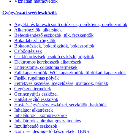
Vízhatlan matracvédők
Gyógyászati segédeszközök
Ágyéki- és keresztcsonti ortézisek, derékövek, derékszorítók
Alkarrögzítők, alkarsinek
Befecskendező eszközök, tűk, fecskendők
Boka-lábszár rögzítők
Bokaortézisek, bokarögzítők, bokaszorítók
Csípőortézisek
Csukló ortézisek, csukló és kézfej rögzítők
Elektromos kerekesszék alkatrészek
Enterostoma, colostoma termékek
Fali kapaszkodók, WC kapaszkodók, fürdőkád kapaszodók
Fáslik, rugalmas pólyák
Felfekvés kezelése, megelőzése, matracok, párnák
Gégészeti termékek
Gerincnyújtás eszközei
Hallást segítő eszközök
Hasi- és ágyéksérv eszközei, sérvkötők, haskötők
Inhalátor alkatrészek
Inhalátorok - kompresszoros
Inhalátorok - ultrahangos zajmentes
Inzulinbeadó eszközök
Izom- és idegingerlő készülékek, TENS