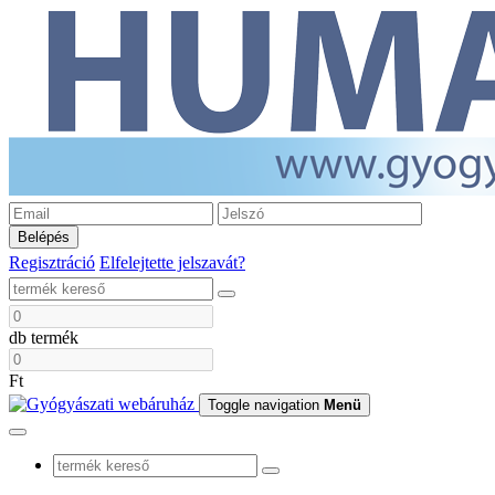
Belépés
Regisztráció
Elfelejtette jelszavát?
db termék
Ft
Toggle navigation
Menü