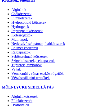
Kötszerek, sebellátás
Alginátok
Csőkötszerek
Filmkötszerek
Hydrocolloid kötszerek
Hydrogélek
Impregnált kötszerek
Kötésrögzítők
Mull-lapok
Nedvszívó sebpárnák, habkötszerek
Polimer kötszerek
Ragtapaszok
Sebösszehúzó kötszerek
Szigetkötszerek, sebtapaszok
Tupferek, tamponok
Vatták
Vénakanül-, vénás eszköz rögzítők
Vérzéscsillapító termékek
MÖLNLYCKE SEBELLÁTÁS
Alginát kotszerek
Filmkötszerek
Hydrogelek