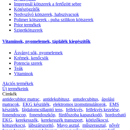
Impregnál kötszerek a fertőzött sebre
Kötésrögzítők
Nedvszívó kötszerek, habszivacsok
Polimer kötszerek - puha szilikon kötszerek
Prior termékek
Szigetkötszerek
Vitaminok, nyomelemek, táplálék kiegészítők
Ásványi sók, nyomelemek
Krémek, kenőcsök
Potencia szerek
Teák
Vitaminok
Akciós termékek
Új termékeink
Cimkék
antidecubitor matrac,
antidekubitusz,
antudecubitus,
ápolási
matracok,
EKG készülék,
elektromos izomstimulátorok,
EMS
készülék,
fájdalomcsillapitó tens,
felfekvés,
felfekvés kezelése,
fonendoscop,
fonendoszkóp,
fürdőszoba kapaszkodó,
hordozható
EKG,
kerekesszék,
kerekesszék transzport,
kötözőkocsi,
kötszerkocsi,
lábszárszoritó,
Mayo asztal,
műszerasztal,
nővér