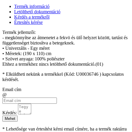
Termék információ
Letölthető dokumentáció
Kérdés a termékről
Értesítés kérése
Termék jellemzői:
- megkönnyítse az átmenetet a fekvö és ülő helyzet között, tartást és
függetlenséget biztosítva a betegeknek.
• Univerzális - Egy méret
• Méretek: (190 x 110) cm
• Szövet anyaga: 100% poliészter
Ehhez a termékhez nincs letölthető dokumentáció.(01)
* Elküldheti nekünk a termékkel (Kód:
U00036746
) kapcsolatos
kérdését.
Email cím
@
Kérdés:
Mehet
* Lehetősége van értesítést kérni email címére, ha a termék raktárra