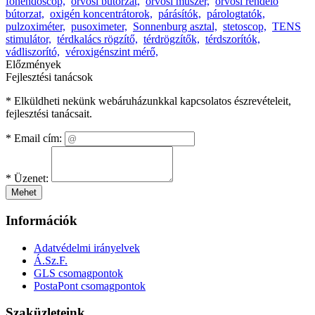
fonendoscop,
orvosi bútorzat,
orvosi műszer,
orvosi rendelő
bútorzat,
oxigén koncentrátorok,
párásítók,
párologtatók,
pulzoximéter,
pusoximeter,
Sonnenburg asztal,
stetoscop,
TENS
stimulátor,
térdkalács rögzítő,
térdrögzítők,
térdszorítók,
vádliszorító,
véroxigénszint mérő,
Előzmények
Fejlesztési tanácsok
* Elküldheti nekünk webáruházunkkal kapcsolatos észrevételeit,
fejlesztési tanácsait.
*
Email cím:
*
Üzenet:
Mehet
Információk
Adatvédelmi irányelvek
Á.Sz.F.
GLS csomagpontok
PostaPont csomagpontok
Szaküzleteink