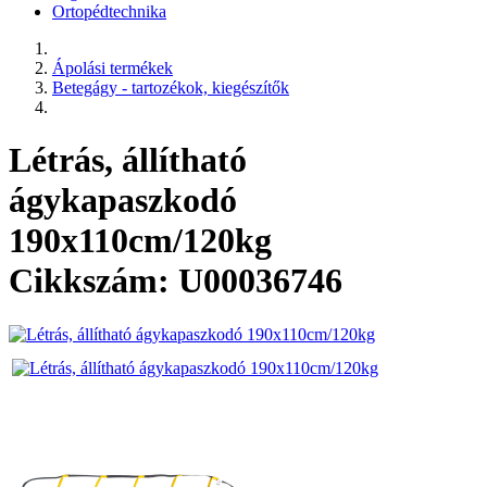
Ortopédtechnika
Ápolási termékek
Betegágy - tartozékok, kiegészítők
Létrás, állítható
ágykapaszkodó
190x110cm/120kg
Cikkszám: U00036746