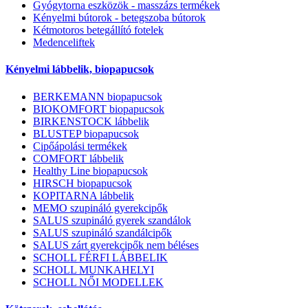
Gyógytorna eszközök - masszázs termékek
Kényelmi bútorok - betegszoba bútorok
Kétmotoros betegállító fotelek
Medenceliftek
Kényelmi lábbelik, biopapucsok
BERKEMANN biopapucsok
BIOKOMFORT biopapucsok
BIRKENSTOCK lábbelik
BLUSTEP biopapucsok
Cipőápolási termékek
COMFORT lábbelik
Healthy Line biopapucsok
HIRSCH biopapucsok
KOPITARNA lábbelik
MEMO szupináló gyerekcipők
SALUS szupináló gyerek szandálok
SALUS szupináló szandálcipők
SALUS zárt gyerekcipők nem béléses
SCHOLL FÉRFI LÁBBELIK
SCHOLL MUNKAHELYI
SCHOLL NŐI MODELLEK