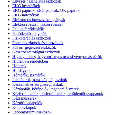
Egyszer használatos eszközök
EKG készülékek
EKG papírok, EEG papírok, UK papírok
EKG tartozékok
Elektromos intenzív beteg ágyak
Elektrosebészet, mikrosebészet
Felület fertőtlenítők
Fertőtlenítő adagolók
Fizikoterápiás eszközök
Fonendoszkópok és tartozékaik
Fül-orr-gégészeti eszközök
Gasztroenterológiai eszközök
Higanymentes, hagyomásnyos orvosi vérnyomásmérők
Higienia a rendelőben
Holterek
Hordágyak
Hőmérők, lázmérők
Inhalátorok, párásítók, légtisztítók
Készenléti és sürgősségi táskák
Kézápolók, bőrápolók, regeneráló szerek
Kézfertőtlenítők, bőrfertőtlenítők, fertőtlenítő szappanok
Kézi műszerek
Kéztörlő adagolók
Kolposzkópok
Laboratoriumi eszközök