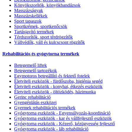
Könyökszorítók, könyökbandázsok
Masszázságyak
Masszázskellékek
Sport tapaszok
Sportkrémek, sportkenőcsök
Tartásjavító termékek
Térdszorítók, sport térdrögzítők
Vállvédők, váll és kulcscsont rögzítők
Rehabilitációs és gyógytorna termékek
Betegemelő liftek
Betegemelő tartozékok
Egymotoros betegállító és fektető fotelek
Életviteli eszközök - fürdőszoba, higiénia segéd
Életviteli eszközök - konyhai, étkezés eszközök
Életviteli eszközök - öltözködés, házimunka
Gerinc rehabilitáció
Gyengénlátás eszközei
Gyermek rehabilitációs termékek
Gyógytorna eszközök - Egyensúlyozás-koordináció
Gyógytorna eszközök - kar és vállfejlesztő eszközök
Gyógytorna eszközök - Kézerő, kézügyesség fejlesztő
Gyógytorna eszközök - láb rehabilitáció