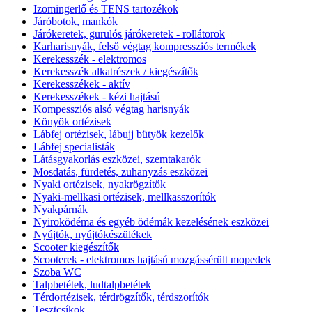
Izomingerlő és TENS tartozékok
Járóbotok, mankók
Járókeretek, gurulós járókeretek - rollátorok
Karharisnyák, felső végtag kompressziós termékek
Kerekesszék - elektromos
Kerekesszék alkatrészek / kiegészítők
Kerekesszékek - aktív
Kerekesszékek - kézi hajtású
Kompessziós alsó végtag harisnyák
Könyök ortézisek
Lábfej ortézisek, lábujj bütyök kezelők
Lábfej specialisták
Látásgyakorlás eszközei, szemtakarók
Mosdatás, fürdetés, zuhanyzás eszközei
Nyaki ortézisek, nyakrögzítők
Nyaki-mellkasi ortézisek, mellkasszorítók
Nyakpárnák
Nyiroködéma és egyéb ödémák kezelésének eszközei
Nyújtók, nyújtókészülékek
Scooter kiegészítők
Scooterek - elektromos hajtású mozgássérült mopedek
Szoba WC
Talpbetétek, ludtalpbetétek
Térdortézisek, térdrögzítők, térdszorítók
Tesztcsíkok