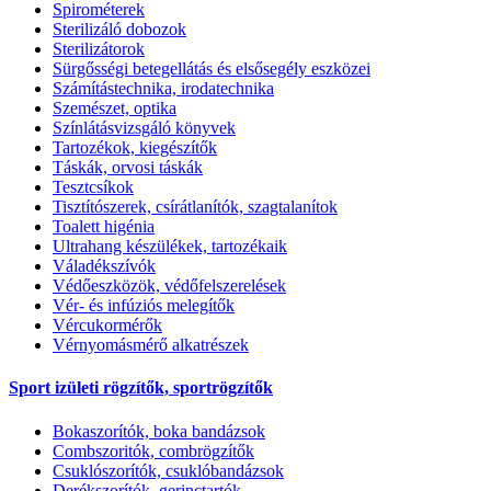
Spirométerek
Sterilizáló dobozok
Sterilizátorok
Sürgősségi betegellátás és elsősegély eszközei
Számítástechnika, irodatechnika
Szemészet, optika
Színlátásvizsgáló könyvek
Tartozékok, kiegészítők
Táskák, orvosi táskák
Tesztcsíkok
Tisztítószerek, csírátlanítók, szagtalanítok
Toalett higénia
Ultrahang készülékek, tartozékaik
Váladékszívók
Védőeszközök, védőfelszerelések
Vér- és infúziós melegítők
Vércukormérők
Vérnyomásmérő alkatrészek
Sport izületi rögzítők, sportrögzítők
Bokaszorítók, boka bandázsok
Combszoritók, combrögzítők
Csuklószorítók, csuklóbandázsok
Derékszorítók, gerinctartók