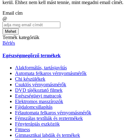
kerül. Ehhez nem kell mást tennie, mint megadni email címét.
Email cím
@
Mehet
Termék kategóriák
Bérlés
Egészségmegőrző termékek
Alakformálás, tartásjavítás
Automata felkaros vérnyomásmérők
Chi készülékek
Csuklós vérnyomásmérők
DVD tájékoztató filmek
Egészségügyi matracok
Elektromos masszírozók
Fájdalomcsillapítás
Félautomata felkaros vérnyomásmérők
Fémszálas textíliák és reztermékek
Fényterápiás eszközök
Fittness
Gimnasztikai labdák és termékek