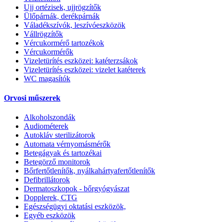
Ujj ortézisek, ujjrögzítők
Ülőpárnák, derékpárnák
Váladékszívók, leszívóeszközök
Vállrögzítők
Vércukormérő tartozékok
Vércukormérők
Vizeletürítés eszközei: katéterzsákok
Vizeletürítés eszközei: vizelet katéterek
WC magasítók
Orvosi műszerek
Alkoholszondák
Audiométerek
Autokláv sterilizátorok
Automata vérnyomásmérők
Betegágyak és tartozékai
Betegörző monitorok
Bőrfertőtlenítők, nyálkahártyafertőtlenítők
Defibrillátorok
Dermatoszkopok - bőrgyógyászat
Dopplerek, CTG
Egészségügyi oktatási eszközök,
Egyéb eszközök