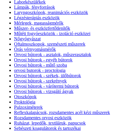
Laborkészülékek
Lámpák, fényforrások
Laryngoszkópok, reanimációs eszközök
Légzésterápiás eszközök
Mérlegek, magasságmérők
Műszer- és eszközfertőtlenítők
Műtéti fogyóeszközök - izoláció eszközei
Nőgyógyászat
Oftalmoszkopok, szemészeti műszerek
Órás vérnyomásmérők
Orvosi bútorok - asztalok, műszerasztalok
Orvosi bútorok - egyéb bútorok
Orvosi bútorok - műtő szoba
orvosi butorok - proctologia
Orvosi bútorok - székek, ülőbútorok
Orvosi bútorok - szekrények
Orvosi bútorok - várótermi bútorok
Orvosi bútorok - vizsgáló ágyak
Otoszkópok
Proktológia
Pulzoximéterek
Reflexkalapácsok, rozsdamentes acél kézi műszerek
Rozsdamentes orvosi eszközök
Ruházat, lepedők, textiláruk, papucsok
Sebészeti koagulátorok és tartozékai