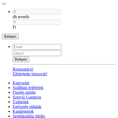
db termék
Ft
Belépés
Belépés
Regisztráció
Elfelejtette jelszavát?
Kapcsolat
Szállítási feltételek
Fizetés módja
Szervíz Garancia
Üzleteink
Egészség oldalak
Katalógusok
Segédeszköz bérlés