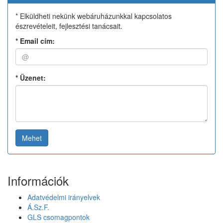
* Elküldheti nekünk webáruházunkkal kapcsolatos
észrevételeit, fejlesztési tanácsait.
*
Email cím:
*
Üzenet:
Mehet
Információk
Adatvédelmi irányelvek
Á.Sz.F.
GLS csomagpontok