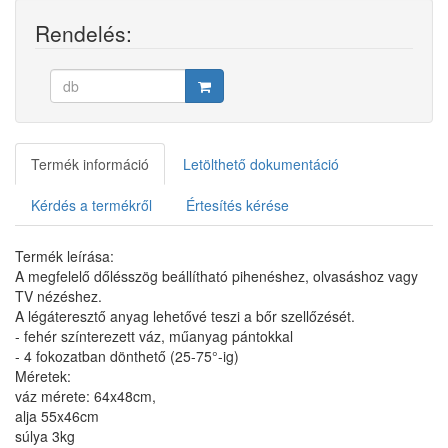
Rendelés:
Termék információ
Letölthető dokumentáció
Kérdés a termékről
Értesítés kérése
Termék leírása:
A megfelelő dőlésszög beállítható pihenéshez, olvasáshoz vagy
TV nézéshez.
A légáteresztő anyag lehetővé teszi a bőr szellőzését.
- fehér színterezett váz, műanyag pántokkal
- 4 fokozatban dönthető (25-75°-ig)
Méretek:
váz mérete: 64x48cm,
alja 55x46cm
súlya 3kg