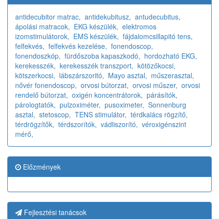
antidecubitor matrac,
antidekubitusz,
antudecubitus,
ápolási matracok,
EKG készülék,
elektromos
izomstimulátorok,
EMS készülék,
fájdalomcsillapitó tens,
felfekvés,
felfekvés kezelése,
fonendoscop,
fonendoszkóp,
fürdőszoba kapaszkodó,
hordozható EKG,
kerekesszék,
kerekesszék transzport,
kötözőkocsi,
kötszerkocsi,
lábszárszoritó,
Mayo asztal,
műszerasztal,
nővér fonendoscop,
orvosi bútorzat,
orvosi műszer,
orvosi
rendelő bútorzat,
oxigén koncentrátorok,
párásítók,
párologtatók,
pulzoximéter,
pusoximeter,
Sonnenburg
asztal,
stetoscop,
TENS stimulátor,
térdkalács rögzítő,
térdrögzítők,
térdszorítók,
vádliszorító,
véroxigénszint
mérő,
Előzmények
Fejlesztési tanácsok