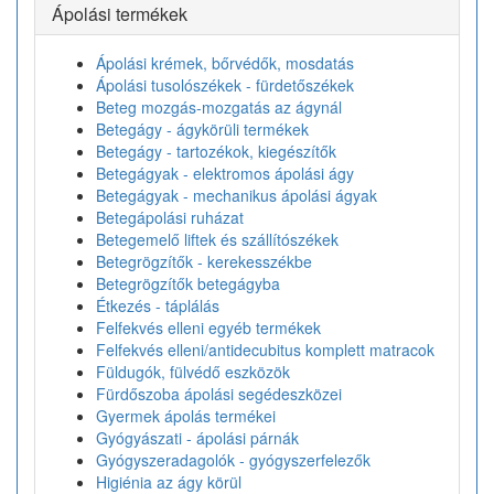
Ápolási termékek
Ápolási krémek, bőrvédők, mosdatás
Ápolási tusolószékek - fürdetőszékek
Beteg mozgás-mozgatás az ágynál
Betegágy - ágykörüli termékek
Betegágy - tartozékok, kiegészítők
Betegágyak - elektromos ápolási ágy
Betegágyak - mechanikus ápolási ágyak
Betegápolási ruházat
Betegemelő liftek és szállítószékek
Betegrögzítők - kerekesszékbe
Betegrögzítők betegágyba
Étkezés - táplálás
Felfekvés elleni egyéb termékek
Felfekvés elleni/antidecubitus komplett matracok
Füldugók, fülvédő eszközök
Fürdőszoba ápolási segédeszközei
Gyermek ápolás termékei
Gyógyászati - ápolási párnák
Gyógyszeradagolók - gyógyszerfelezők
Higiénia az ágy körül