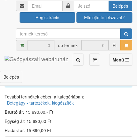
Ápolási termékek
Betegágy - tartozékok, kiegészítők
Belépés
Regisztráció
Elfelejtette jelszavát?
Párnaemelő VP
db termék
Ft
Cikkszám: U00006587
Toggle
Menü
navigation
×
Kérdezzen
email-ben
, hamarosan válaszolunk!
Belépés
További termékek ebben a kategóriában:
Betegágy - tartozékok, kiegészítők
Bruttó ár:
15 690,00.- Ft
Egység ár: 15 690,00 Ft
Eladási ár: 15 690,00 Ft