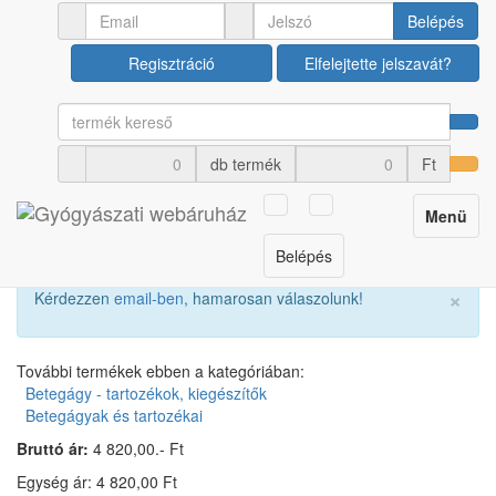
Ápolási termékek
Betegágy - tartozékok, kiegészítők
Belépés
Regisztráció
Elfelejtette jelszavát?
QMED ágykapaszkodó
lépcsős
db termék
Ft
Cikkszám: U00006496
Toggle
Menü
navigation
Belépés
×
Kérdezzen
email-ben
, hamarosan válaszolunk!
További termékek ebben a kategóriában:
Betegágy - tartozékok, kiegészítők
Betegágyak és tartozékai
Bruttó ár:
4 820,00.- Ft
Egység ár: 4 820,00 Ft