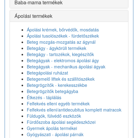
Baba-mama termékek
Ápolási termékek
Ápolási krémek, bőrvédők, mosdatás
Ápolási tusolószékek - fürdetőszékek
Beteg mozgás-mozgatás az ágynál
Betegágy - ágykörüli termékek
Betegágy - tartozékok, kiegészítők
Betegágyak - elektromos ápolási ágy
Betegágyak - mechanikus ápolási ágyak
Betegápolási ruházat
Betegemelő liftek és szállítószékek
Betegrögzítők - kerekesszékbe
Betegrögzítők betegágyba
Étkezés - táplálás
Felfekvés elleni egyéb termékek
Felfekvés elleni/antidecubitus komplett matracok
Füldugók, fülvédő eszközök
Fürdőszoba ápolási segédeszközei
Gyermek ápolás termékei
Gyógyászati - ápolási párnák