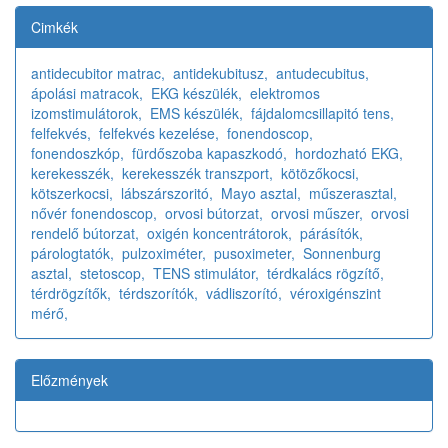
Cimkék
antidecubitor matrac,
antidekubitusz,
antudecubitus,
ápolási matracok,
EKG készülék,
elektromos
izomstimulátorok,
EMS készülék,
fájdalomcsillapitó tens,
felfekvés,
felfekvés kezelése,
fonendoscop,
fonendoszkóp,
fürdőszoba kapaszkodó,
hordozható EKG,
kerekesszék,
kerekesszék transzport,
kötözőkocsi,
kötszerkocsi,
lábszárszoritó,
Mayo asztal,
műszerasztal,
nővér fonendoscop,
orvosi bútorzat,
orvosi műszer,
orvosi
rendelő bútorzat,
oxigén koncentrátorok,
párásítók,
párologtatók,
pulzoximéter,
pusoximeter,
Sonnenburg
asztal,
stetoscop,
TENS stimulátor,
térdkalács rögzítő,
térdrögzítők,
térdszorítók,
vádliszorító,
véroxigénszint
mérő,
Előzmények