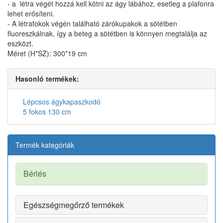
- a létra végét hozzá kell kötni az ágy lábához, esetleg a plafonra
lehet erősíteni.
- A létrafokok végén található zárókupakok a sötétben
fluoreszkálnak, így a beteg a sötétben is könnyen megtalálja az
eszközt.
Méret (H*SZ): 300*19 cm
Hasonló termékek:
Lépcsos ágykapaszkodó
5 fokos 130 cm
Termék kategóriák
Bérlés
Egészségmegőrző termékek