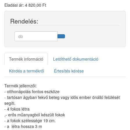
Eladási ár: 4 820,00 Ft
Rendelés:
Termék információ
Letölthető dokumentáció
Kérdés a termékről
Értesítés kérése
Termék jellemzői:
- otthonápolás fontos eszköze
- tartósan ágyban fekvő beteg vagy idős ember önálló felülését
segíti.
- 4 fokos létra
,- erős műanyagból készült fokok
- a fokok szélessége 19 cm.
- a létra hossza 3 m