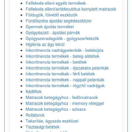
Felfekvés elleni egyéb termékek
Felfekvés elleni/antidecubitus komplett matracok
Füldugók, fülvédő eszközök
Fürdőszoba ápolási segédeszközei
Gyermek ápolás termékei
Gyógyászati - ápolási párnák
Gyógyszeradagolók - gyógyszerfelezők
Higiénia az ágy körül
Inkontinencia nadrágpelenkák - belebújós
Inkontinencia termékek - beteg alátétek
Inkontinencia termékek - betétek
Inkontinencia termékek - éjszakára pelenkák
Inkontinencia termékek - férfi betétek
Inkontinencia termékek - nappali pelenkák
Inkontinencia termékek - rögzítő nadrágok
Kádliftek
Matracok betegágyhoz - fedőmatracok
Matracok betegágyhoz - memory réteggel
Matracok betegágyhoz - szivacs
Rollátorok
Takarítás, ágyazás eszközei
Tisztasági betétek