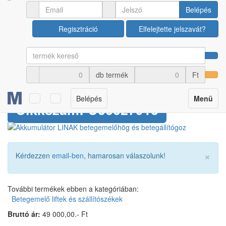
Ápolási termékek
Betegemelő liftek és szállítószékek
Belépés
Regisztráció
Elfelejtette jelszavát?
Akkumulátor LINAK
betegemelőhög és
db termék
Ft
betegállítógoz
Toggle
Belépés
Menü
Cikkszám: U00027913
navigation
×
Kérdezzen
email-ben
, hamarosan válaszolunk!
További termékek ebben a kategóriában:
Betegemelő liftek és szállítószékek
Bruttó ár:
49 000,00.- Ft