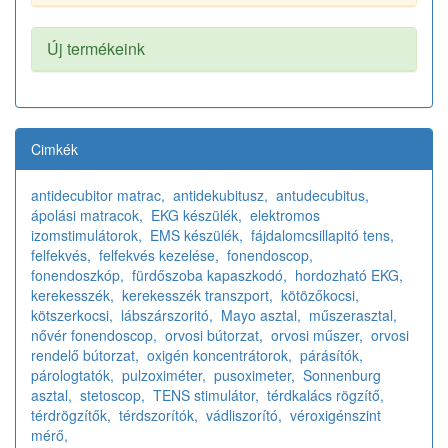
Új termékeink
Cimkék
antidecubitor matrac,
antidekubitusz,
antudecubitus,
ápolási matracok,
EKG készülék,
elektromos
izomstimulátorok,
EMS készülék,
fájdalomcsillapitó tens,
felfekvés,
felfekvés kezelése,
fonendoscop,
fonendoszkóp,
fürdőszoba kapaszkodó,
hordozható EKG,
kerekesszék,
kerekesszék transzport,
kötözőkocsi,
kötszerkocsi,
lábszárszoritó,
Mayo asztal,
műszerasztal,
nővér fonendoscop,
orvosi bútorzat,
orvosi műszer,
orvosi
rendelő bútorzat,
oxigén koncentrátorok,
párásítók,
párologtatók,
pulzoximéter,
pusoximeter,
Sonnenburg
asztal,
stetoscop,
TENS stimulátor,
térdkalács rögzítő,
térdrögzítők,
térdszorítók,
vádliszorító,
véroxigénszint
mérő,