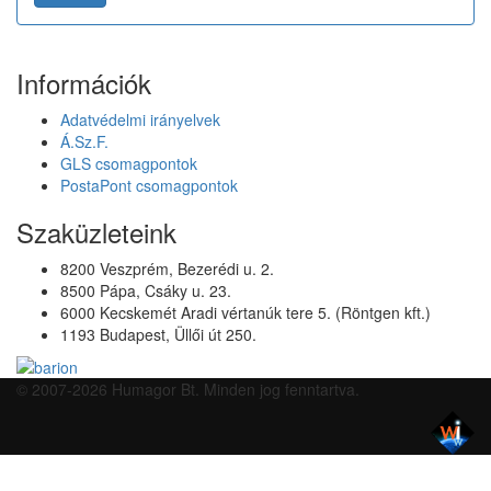
Információk
Adatvédelmi irányelvek
Á.Sz.F.
GLS csomagpontok
PostaPont csomagpontok
Szaküzleteink
8200 Veszprém, Bezerédi u. 2.
8500 Pápa, Csáky u. 23.
6000 Kecskemét Aradi vértanúk tere 5. (Röntgen kft.)
1193 Budapest, Üllői út 250.
© 2007-2026 Humagor Bt. Minden jog fenntartva.