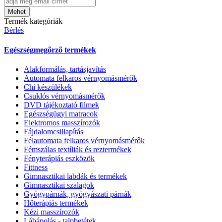
Mehet
Termék kategóriák
Bérlés
Egészségmegőrző termékek
Alakformálás, tartásjavítás
Automata felkaros vérnyomásmérők
Chi készülékek
Csuklós vérnyomásmérők
DVD tájékoztató filmek
Egészségügyi matracok
Elektromos masszírozók
Fájdalomcsillapítás
Félautomata felkaros vérnyomásmérők
Fémszálas textíliák és reztermékek
Fényterápiás eszközök
Fittness
Gimnasztikai labdák és termékek
Gimnasztikai szalagok
Gyógypárnák, gyógyászati párnák
Hőterápiás termékek
Kézi masszírozók
Lábápolás - talpbetétek