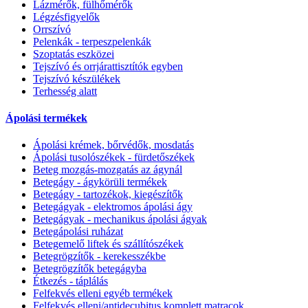
Lázmérők, fülhőmérők
Légzésfigyelők
Orrszívó
Pelenkák - terpeszpelenkák
Szoptatás eszközei
Tejszívó és orrjárattisztítók egyben
Tejszívó készülékek
Terhesség alatt
Ápolási termékek
Ápolási krémek, bőrvédők, mosdatás
Ápolási tusolószékek - fürdetőszékek
Beteg mozgás-mozgatás az ágynál
Betegágy - ágykörüli termékek
Betegágy - tartozékok, kiegészítők
Betegágyak - elektromos ápolási ágy
Betegágyak - mechanikus ápolási ágyak
Betegápolási ruházat
Betegemelő liftek és szállítószékek
Betegrögzítők - kerekesszékbe
Betegrögzítők betegágyba
Étkezés - táplálás
Felfekvés elleni egyéb termékek
Felfekvés elleni/antidecubitus komplett matracok