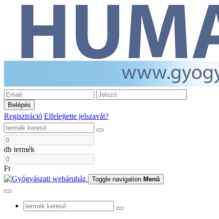
Belépés
Regisztráció
Elfelejtette jelszavát?
db termék
Ft
Toggle navigation
Menü