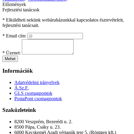
Előzmények
Fejlesztési tanácsok
* Elküldheti nekünk webáruházunkkal kapcsolatos észrevételeit,
fejlesztési tanácsait.
*
Email cím:
*
Üzenet:
Mehet
Információk
Adatvédelmi irányelvek
Á.Sz.F.
GLS csomagpontok
PostaPont csomagpontok
Szaküzleteink
8200 Veszprém, Bezerédi u. 2.
8500 Pápa, Csáky u. 23.
6000 Kecskemét Aradi vértanúk tere 5. (Röntgen kft.)