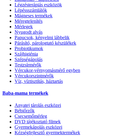
Légzésterápiás eszközök
Lépéssszámlálók
Mágneses termékek
Méregtelenítés
Mérlegek
Nyugodt alvás
Papucsok, kényelmi lábbelik
Párásító, párologtató készülékek
Probiotikumok
Szájhigiénia
Szépségápolás
Testzsírmérők
Vércukor-vérnyomásmérő egyben
Vércukorszintmérők
Víz, víztisztítás, háztartás
Baba-mama termékek
Anyatej tárolás eszközei
Bébiőrzők
Csecsemőmérleg
DVD tájékoztató filmek
Gyermekápolás eszközei
Kézségfejlesztő gyermektermékek