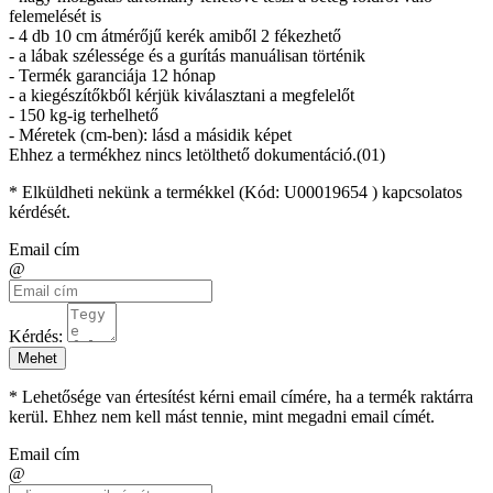
felemelését is
- 4 db 10 cm átmérőjű kerék amiből 2 fékezhető
- a lábak szélessége és a gurítás manuálisan történik
- Termék garanciája 12 hónap
- a kiegészítőkből kérjük kiválasztani a megfelelőt
- 150 kg-ig terhelhető
- Méretek (cm-ben): lásd a másidik képet
Ehhez a termékhez nincs letölthető dokumentáció.(01)
* Elküldheti nekünk a termékkel (Kód:
U00019654
) kapcsolatos
kérdését.
Email cím
@
Kérdés:
Mehet
* Lehetősége van értesítést kérni email címére, ha a termék raktárra
kerül. Ehhez nem kell mást tennie, mint megadni email címét.
Email cím
@