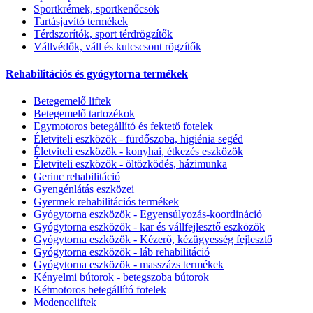
Sportkrémek, sportkenőcsök
Tartásjavító termékek
Térdszorítók, sport térdrögzítők
Vállvédők, váll és kulcscsont rögzítők
Rehabilitációs és gyógytorna termékek
Betegemelő liftek
Betegemelő tartozékok
Egymotoros betegállító és fektető fotelek
Életviteli eszközök - fürdőszoba, higiénia segéd
Életviteli eszközök - konyhai, étkezés eszközök
Életviteli eszközök - öltözködés, házimunka
Gerinc rehabilitáció
Gyengénlátás eszközei
Gyermek rehabilitációs termékek
Gyógytorna eszközök - Egyensúlyozás-koordináció
Gyógytorna eszközök - kar és vállfejlesztő eszközök
Gyógytorna eszközök - Kézerő, kézügyesség fejlesztő
Gyógytorna eszközök - láb rehabilitáció
Gyógytorna eszközök - masszázs termékek
Kényelmi bútorok - betegszoba bútorok
Kétmotoros betegállító fotelek
Medenceliftek