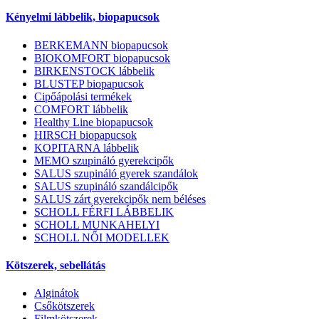
Kényelmi lábbelik, biopapucsok
BERKEMANN biopapucsok
BIOKOMFORT biopapucsok
BIRKENSTOCK lábbelik
BLUSTEP biopapucsok
Cipőápolási termékek
COMFORT lábbelik
Healthy Line biopapucsok
HIRSCH biopapucsok
KOPITARNA lábbelik
MEMO szupináló gyerekcipők
SALUS szupináló gyerek szandálok
SALUS szupináló szandálcipők
SALUS zárt gyerekcipők nem béléses
SCHOLL FÉRFI LÁBBELIK
SCHOLL MUNKAHELYI
SCHOLL NŐI MODELLEK
Kötszerek, sebellátás
Alginátok
Csőkötszerek
Filmkötszerek