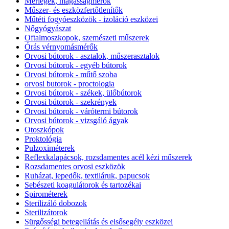
Mérlegek, magasságmérők
Műszer- és eszközfertőtlenítők
Műtéti fogyóeszközök - izoláció eszközei
Nőgyógyászat
Oftalmoszkopok, szemészeti műszerek
Órás vérnyomásmérők
Orvosi bútorok - asztalok, műszerasztalok
Orvosi bútorok - egyéb bútorok
Orvosi bútorok - műtő szoba
orvosi butorok - proctologia
Orvosi bútorok - székek, ülőbútorok
Orvosi bútorok - szekrények
Orvosi bútorok - várótermi bútorok
Orvosi bútorok - vizsgáló ágyak
Otoszkópok
Proktológia
Pulzoximéterek
Reflexkalapácsok, rozsdamentes acél kézi műszerek
Rozsdamentes orvosi eszközök
Ruházat, lepedők, textiláruk, papucsok
Sebészeti koagulátorok és tartozékai
Spirométerek
Sterilizáló dobozok
Sterilizátorok
Sürgősségi betegellátás és elsősegély eszközei