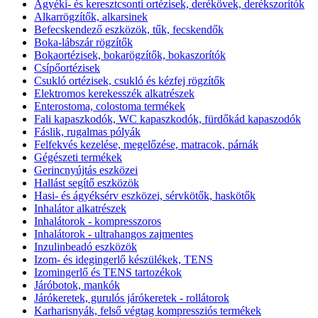
Ágyéki- és keresztcsonti ortézisek, derékövek, derékszorítók
Alkarrögzítők, alkarsinek
Befecskendező eszközök, tűk, fecskendők
Boka-lábszár rögzítők
Bokaortézisek, bokarögzítők, bokaszorítók
Csípőortézisek
Csukló ortézisek, csukló és kézfej rögzítők
Elektromos kerekesszék alkatrészek
Enterostoma, colostoma termékek
Fali kapaszkodók, WC kapaszkodók, fürdőkád kapaszodók
Fáslik, rugalmas pólyák
Felfekvés kezelése, megelőzése, matracok, párnák
Gégészeti termékek
Gerincnyújtás eszközei
Hallást segítő eszközök
Hasi- és ágyéksérv eszközei, sérvkötők, haskötők
Inhalátor alkatrészek
Inhalátorok - kompresszoros
Inhalátorok - ultrahangos zajmentes
Inzulinbeadó eszközök
Izom- és idegingerlő készülékek, TENS
Izomingerlő és TENS tartozékok
Járóbotok, mankók
Járókeretek, gurulós járókeretek - rollátorok
Karharisnyák, felső végtag kompressziós termékek