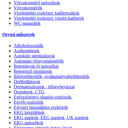
Vércukormérő tartozékok
Vércukormérők
Vizeletürítés eszközei: katéterzsákok
Vizeletürítés eszközei: vizelet katéterek
WC magasítók
Orvosi műszerek
Alkoholszondák
Audiométerek
Autokláv sterilizátorok
Automata vérnyomásmérők
Betegágyak és tartozékai
Betegörző monitorok
Bőrfertőtlenítők, nyálkahártyafertőtlenítők
Defibrillátorok
Dermatoszkopok - bőrgyógyászat
Dopplerek, CTG
Egészségügyi oktatási eszközök,
Egyéb eszközök
Egyszer használatos eszközök
EKG készülékek
EKG papírok, EEG papírok, UK papírok
EKG tartozékok
Elektromos intenzív beteg ágyak