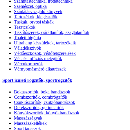
Számítástechnika, irodatechnika
Szemészet, optika
Színlátásvizsgáló könyvek
Tartozékok, kiegészítők
Táskák, orvosi táskák
Tesztcsíkok
Tisztítószerek, csírátlanítók, szagtalanítok
Toalett higénia
Ultrahang készülékek, tartozékaik
Váladékszívók
Védőeszközök, védőfelszerelések
Vér- és infúziós melegítők
Vércukormérők
Vérnyomásmérő alkatrészek
Sport izületi rögzítők, sportrögzítők
Bokaszorítók, boka bandázsok
Combszoritók, combrögzítők
Csuklószorítók, csuklóbandázsok
Derékszorítók, gerinctartók
Könyökszorítók, könyökbandázsok
Masszázságyak
Masszázskellékek
Sport tapaszok