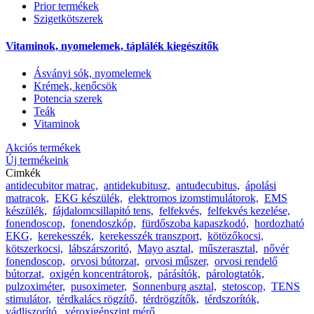
Prior termékek
Szigetkötszerek
Vitaminok, nyomelemek, táplálék kiegészítők
Ásványi sók, nyomelemek
Krémek, kenőcsök
Potencia szerek
Teák
Vitaminok
Akciós termékek
Új termékeink
Cimkék
antidecubitor matrac,
antidekubitusz,
antudecubitus,
ápolási
matracok,
EKG készülék,
elektromos izomstimulátorok,
EMS
készülék,
fájdalomcsillapitó tens,
felfekvés,
felfekvés kezelése,
fonendoscop,
fonendoszkóp,
fürdőszoba kapaszkodó,
hordozható
EKG,
kerekesszék,
kerekesszék transzport,
kötözőkocsi,
kötszerkocsi,
lábszárszoritó,
Mayo asztal,
műszerasztal,
nővér
fonendoscop,
orvosi bútorzat,
orvosi műszer,
orvosi rendelő
bútorzat,
oxigén koncentrátorok,
párásítók,
párologtatók,
pulzoximéter,
pusoximeter,
Sonnenburg asztal,
stetoscop,
TENS
stimulátor,
térdkalács rögzítő,
térdrögzítők,
térdszorítók,
vádliszorító,
véroxigénszint mérő,