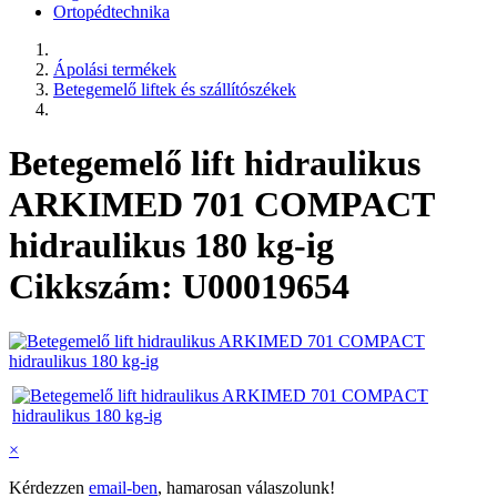
Ortopédtechnika
Ápolási termékek
Betegemelő liftek és szállítószékek
Betegemelő lift hidraulikus
ARKIMED 701 COMPACT
hidraulikus 180 kg-ig
Cikkszám: U00019654
×
Kérdezzen
email-ben
, hamarosan válaszolunk!