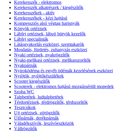
Kerekesszék - elektromos
Kerekesszék alkatrészek / kiegészítők
Kerekesszékek - aktív
Kerekesszékek - kézi hajtású
Kompessziós alsó végtag harisnyák
Könyök ortézisek
Lábfej ortézisek, lábujj bütyök kezelők
Lábfej specialisták
Látásgyakorlás eszközei, szemtakarók
Mosdatás, fürdetés, zuhanyzás eszközei
Nyaki ortézisek, nyakrögzítők
Nyaki-mellkasi ortézisek, mellkasszorítók
Nyakpárnák
Nyiroködéma és egyéb ödémák kezelésének eszközei
Nyújtók, nyújtókészülékek
Scooter kiegészítők
Scooterek - elektromos hajtású mozgássérült mopedek
Szoba WC
Talpbetétek, ludtalpbetétek
Térdortézisek, térdrögzítők, térdszorítók
Tesztcsíkok
Ujj ortézisek, ujjrögzítők
Ülőpárnák, derékpárnák
Váladékszívók, leszívóeszközök
Vállrögzítők