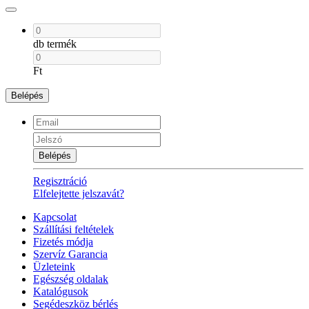
db termék
Ft
Belépés
Belépés
Regisztráció
Elfelejtette jelszavát?
Kapcsolat
Szállítási feltételek
Fizetés módja
Szervíz Garancia
Üzleteink
Egészség oldalak
Katalógusok
Segédeszköz bérlés