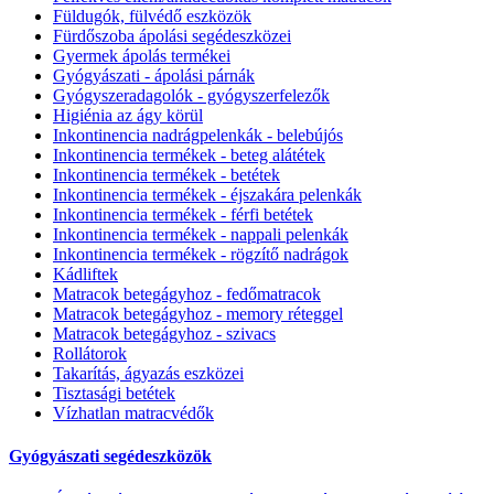
Füldugók, fülvédő eszközök
Fürdőszoba ápolási segédeszközei
Gyermek ápolás termékei
Gyógyászati - ápolási párnák
Gyógyszeradagolók - gyógyszerfelezők
Higiénia az ágy körül
Inkontinencia nadrágpelenkák - belebújós
Inkontinencia termékek - beteg alátétek
Inkontinencia termékek - betétek
Inkontinencia termékek - éjszakára pelenkák
Inkontinencia termékek - férfi betétek
Inkontinencia termékek - nappali pelenkák
Inkontinencia termékek - rögzítő nadrágok
Kádliftek
Matracok betegágyhoz - fedőmatracok
Matracok betegágyhoz - memory réteggel
Matracok betegágyhoz - szivacs
Rollátorok
Takarítás, ágyazás eszközei
Tisztasági betétek
Vízhatlan matracvédők
Gyógyászati segédeszközök