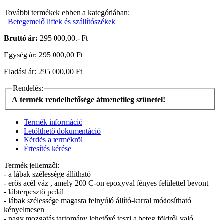
További termékek ebben a kategóriában:
Betegemelő liftek és szállítószékek
Bruttó ár:
295 000,00.- Ft
Egység ár: 295 000,00 Ft
Eladási ár: 295 000,00 Ft
Rendelés:
A termék rendelhetősége átmenetileg szünetel!
Termék információ
Letölthető dokumentáció
Kérdés a termékről
Értesítés kérése
Termék jellemzői:
- a lábak szélessége állítható
- erős acél váz , amely 200 C-on epoxyval fényes felülettel bevont
- lábterpesztő pedál
- lábak szélessége magasra felnyúló állító-karral módosítható
kényelmesen
- nagy mozgatás tartomány lehetővé teszi a beteg földről való