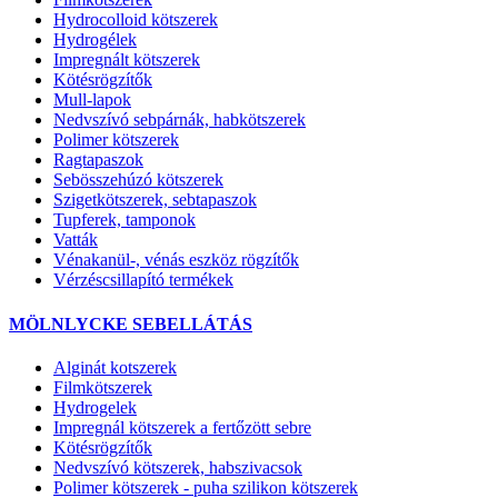
Hydrocolloid kötszerek
Hydrogélek
Impregnált kötszerek
Kötésrögzítők
Mull-lapok
Nedvszívó sebpárnák, habkötszerek
Polimer kötszerek
Ragtapaszok
Sebösszehúzó kötszerek
Szigetkötszerek, sebtapaszok
Tupferek, tamponok
Vatták
Vénakanül-, vénás eszköz rögzítők
Vérzéscsillapító termékek
MÖLNLYCKE SEBELLÁTÁS
Alginát kotszerek
Filmkötszerek
Hydrogelek
Impregnál kötszerek a fertőzött sebre
Kötésrögzítők
Nedvszívó kötszerek, habszivacsok
Polimer kötszerek - puha szilikon kötszerek