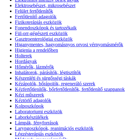
Elektrosebészet, mikrosebészet
Felület fertőtlenítők
Fertőtlenítő adagolók
Fizikoterápiás eszközök
Fonendoszkópok és tartozékaik
Fül-orr-gégészeti eszközök
Gasztroenterológiai eszközök
Higanymentes, hagyomásnyos orvosi vérnyomásmérők
Higienia a rendelőben
Holterek
Hordágyak
Hőmérők, lázmérők
Inhalátorok, párásítók, légtisztítók
Készenléti és sürgősségi táskák
Kézápolók, bőrápolók, regeneráló szerek
Kézfertőtlenítők, bőrfertőtlenítők, fertőtlenítő szappanok
Kézi műszerek
Kéztörlő adagolók
Kolposzkópok
Laboratoriumi eszközök
Laborkészülékek
Lámpák, fényforrások
Laryngoszkópok, reanimációs eszközök
Légzésterápiás eszközök