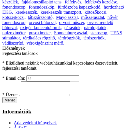
készülék,
fájdalomcsillapitó tens,
felfekvés,
felfekvés kezelése,
fonendoscop,
fonendoszkóp,
fürdőszoba kapaszkodó,
hordozható
EKG,
kerekesszék,
kerekesszék transzport,
kötözőkocsi,
kötszerkocsi,
lábszárszoritó,
Mayo asztal,
műszerasztal,
nővér
fonendoscop,
orvosi bútorzat,
orvosi műszer,
orvosi rendelő
bútorzat,
oxigén koncentrátorok,
párásítók,
párologtatók,
pulzoximéter,
pusoximeter,
Sonnenburg asztal,
stetoscop,
TENS
stimulátor,
térdkalács rögzítő,
térdrögzítők,
térdszorítók,
vádliszorító,
véroxigénszint mérő,
Előzmények
Fejlesztési tanácsok
* Elküldheti nekünk webáruházunkkal kapcsolatos észrevételeit,
fejlesztési tanácsait.
*
Email cím:
*
Üzenet:
Mehet
Információk
Adatvédelmi irányelvek
Á.Sz.F.