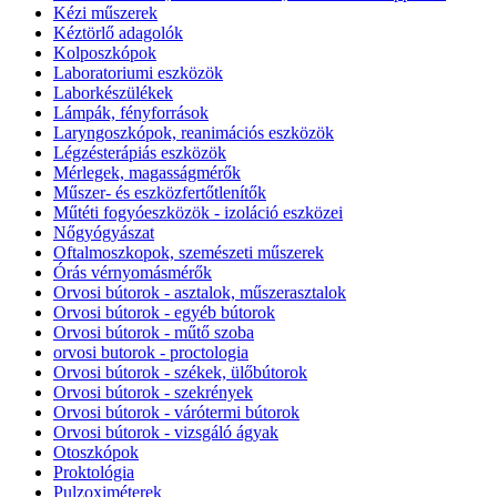
Kézi műszerek
Kéztörlő adagolók
Kolposzkópok
Laboratoriumi eszközök
Laborkészülékek
Lámpák, fényforrások
Laryngoszkópok, reanimációs eszközök
Légzésterápiás eszközök
Mérlegek, magasságmérők
Műszer- és eszközfertőtlenítők
Műtéti fogyóeszközök - izoláció eszközei
Nőgyógyászat
Oftalmoszkopok, szemészeti műszerek
Órás vérnyomásmérők
Orvosi bútorok - asztalok, műszerasztalok
Orvosi bútorok - egyéb bútorok
Orvosi bútorok - műtő szoba
orvosi butorok - proctologia
Orvosi bútorok - székek, ülőbútorok
Orvosi bútorok - szekrények
Orvosi bútorok - várótermi bútorok
Orvosi bútorok - vizsgáló ágyak
Otoszkópok
Proktológia
Pulzoximéterek