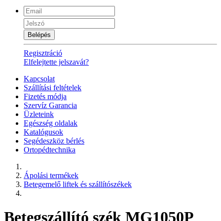
Belépés
Regisztráció
Elfelejtette jelszavát?
Kapcsolat
Szállítási feltételek
Fizetés módja
Szervíz Garancia
Üzleteink
Egészség oldalak
Katalógusok
Segédeszköz bérlés
Ortopédtechnika
Ápolási termékek
Betegemelő liftek és szállítószékek
Betegszállító szék MG1050P