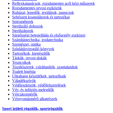
Reflexkalapácsok, rozsdamentes acél kézi műszerek
Rozsdamentes orvosi eszközök
Ruházat, lepedők, textiláruk, papucsok
Sebészeti koagulátorok és tartozékai
Spirométerek
Sterilizáló dobozok
Sterilizátorok
Sürgősségi betegellátás és elsősegély eszközei
Számítástechnika, irodatechnika
Szemészet, optika
Színlátásvizsgáló könyvek
Tartozékok, kiegészítők
Táskák, orvosi táskák
Tesztcsíkok
Tisztítószerek, csírátlanítók, szagtalanítok
Toalett higénia
Ultrahang készülékek, tartozékaik
Váladékszívók
Védőeszközök, védőfelszerelések
Vér- és infúziós melegítők
Vércukormérők
Vérnyomásmérő alkatrészek
Sport izületi rögzítők, sportrögzítők