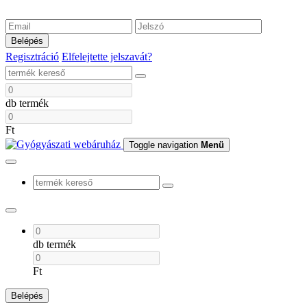
Belépés
Regisztráció
Elfelejtette jelszavát?
db termék
Ft
Toggle navigation
Menü
db termék
Ft
Belépés