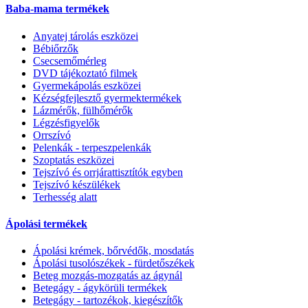
Baba-mama termékek
Anyatej tárolás eszközei
Bébiőrzők
Csecsemőmérleg
DVD tájékoztató filmek
Gyermekápolás eszközei
Kézségfejlesztő gyermektermékek
Lázmérők, fülhőmérők
Légzésfigyelők
Orrszívó
Pelenkák - terpeszpelenkák
Szoptatás eszközei
Tejszívó és orrjárattisztítók egyben
Tejszívó készülékek
Terhesség alatt
Ápolási termékek
Ápolási krémek, bőrvédők, mosdatás
Ápolási tusolószékek - fürdetőszékek
Beteg mozgás-mozgatás az ágynál
Betegágy - ágykörüli termékek
Betegágy - tartozékok, kiegészítők