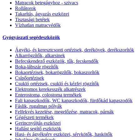
Matracok betegágyhoz - szivacs
Rollátorok
Takarítás, ágyazás eszközei
Tisztasági betétek
Vízhatlan matracvédők
Gyógyászati segédeszközök
Ágyéki- és keresztcsonti ortézisek, derékövek, derékszorítók
Alkarrögzítők, alkarsinek
Befecskendező eszközök, tűk, fecskendők
Boka-lábszár rögzítők
Bokaortézisek, bokarögzítők, bokaszorítók
Csípőortézisek
Csukló ortézisek, csukló és kézfej rögzítők
Elektromos kerekesszék alkatrészek
Enterostoma, colostoma termékek
Fali kapaszkodók, WC kapaszkodók, fürdőkád kapaszodók
Fáslik, rugalmas pólyák
Felfekvés kezelése, megelőzése, matracok, párnák
Gégészeti termékek
Gerincnyújtás eszközei
Hallást segítő eszközök
Hasi- és ágyéksérv eszközei, sérvkötők, haskötők
Inhalátor alkatrészek