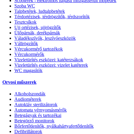
Scooterek - elektromos hajtású mozgássérült mopedek
Szoba WC
Talpbetétek, ludtalpbetétek
Térdortézisek, térdrögzítők, térdszorítók
Tesztcsíkok
Ujj ortézisek, ujjrögzítők
Ülőpárnák, derékpárnák
Váladékszívók, leszívóeszközök
Vállrögzítők
Vércukormérő tartozékok
Vércukormérők
Vizeletürítés eszközei: katéterzsákok
Vizeletürítés eszközei: vizelet katéterek
WC magasítók
Orvosi műszerek
Alkoholszondák
Audiométerek
Autokláv sterilizátorok
Automata vérnyomásmérők
Betegágyak és tartozékai
Betegörző monitorok
Bőrfertőtlenítők, nyálkahártyafertőtlenítők
Defibrillátorok