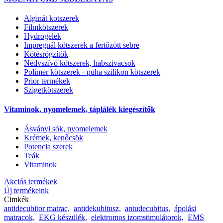
Alginát kotszerek
Filmkötszerek
Hydrogelek
Impregnál kötszerek a fertőzött sebre
Kötésrögzítők
Nedvszívó kötszerek, habszivacsok
Polimer kötszerek - puha szilikon kötszerek
Prior termékek
Szigetkötszerek
Vitaminok, nyomelemek, táplálék kiegészítők
Ásványi sók, nyomelemek
Krémek, kenőcsök
Potencia szerek
Teák
Vitaminok
Akciós termékek
Új termékeink
Cimkék
antidecubitor matrac,
antidekubitusz,
antudecubitus,
ápolási
matracok,
EKG készülék,
elektromos izomstimulátorok,
EMS