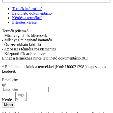
Termék információ
Letölthető dokumentáció
Kérdés a termékről
Értesítés kérése
Termék jellemzői:
- Műanyag há- és ülésrészek
- Műanyag felhajtható kartartók
- Összecsukható lábtartó
- Az összes fémrész rozsdamentes
- Központi fék acélrendszer
Ehhez a termékhez nincs letölthető dokumentáció.(01)
* Elküldheti nekünk a termékkel (Kód:
U00021298
) kapcsolatos
kérdését.
Email cím
@
Kérdés:
Mehet