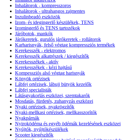
Inhalátorok - kompresszoros
Inhalátorok - ultrahangos zajmentes
Inzulinbeadó eszközök
Izom- és idegingerlő készülékek, TENS
Izomingerlő és TENS tartozékok
Járóbotok, mankók
Járókeretek, gurulós járókeretek - rollátorok
Karharisnyák, felső végtag kompressziós termékek
Kerekesszék - elektromos
Kerekesszék alkatrészek / kiegészítők
Kerekesszékek - aktív
Kerekesszékek - kézi hajtású
Kompessziós alsó végtag harisnyák
Könyök ortézisek
Lábfej ortézisek, lábujj bütyök kezelők
Lábfej specialisták
Látásgyakorlás eszközei, szemtakarók
Mosdatás, fürdetés, zuhanyzás eszközei
Nyaki ortézisek, nyakrögzítők
Nyaki-mellkasi ortézisek, mellkasszorítók
Nyakpárnák
Nyiroködéma és egyéb ödémák kezelésének eszközei
Nyújtók, nyújtókészülékek
Scooter kiegészítők