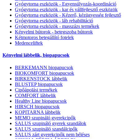
Gyógytorna eszközök - Egyensúlyozás-koordináció
Gyógytorna eszközök - kar és vállfejlesztő eszközök
Gyógytorna eszközök - Kézerő, kézügyesség fejlesztő
Gyógytorna eszközök - láb rehabilitáció
Gyógytorna eszközök - masszázs termékek
Kényelmi bútorok - betegszoba bútorok
Kétmotoros betegállító fotelek
Medenceliftek
Kényelmi lábbelik, biopapucsok
BERKEMANN biopapucsok
BIOKOMFORT biopapucsok
BIRKENSTOCK lábbelik
BLUSTEP biopapucsok
Cipőápolási termékek
COMFORT lábbelik
Healthy Line biopapucsok
HIRSCH biopapucsok
KOPITARNA lábbelik
MEMO szupináló gyerekcipők
SALUS szupináló gyerek szandálok
SALUS szupináló szandálcipők
SALUS zárt gyerekcipők nem béléses