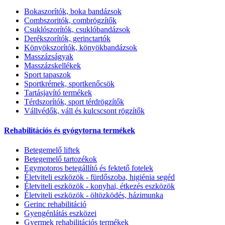
Bokaszorítók, boka bandázsok
Combszoritók, combrögzítők
Csuklószorítók, csuklóbandázsok
Derékszorítók, gerinctartók
Könyökszorítók, könyökbandázsok
Masszázságyak
Masszázskellékek
Sport tapaszok
Sportkrémek, sportkenőcsök
Tartásjavító termékek
Térdszorítók, sport térdrögzítők
Vállvédők, váll és kulcscsont rögzítők
Rehabilitációs és gyógytorna termékek
Betegemelő liftek
Betegemelő tartozékok
Egymotoros betegállító és fektető fotelek
Életviteli eszközök - fürdőszoba, higiénia segéd
Életviteli eszközök - konyhai, étkezés eszközök
Életviteli eszközök - öltözködés, házimunka
Gerinc rehabilitáció
Gyengénlátás eszközei
Gyermek rehabilitációs termékek