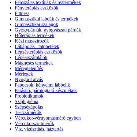
Fémszálas textíliák és reztermékek
Fényterápiás eszközök
Fittness
Gimnasztikai labdák és termékek
Gimnasztikai szalagok
Gyógypárnák, gyógyászati párnák
Hőterápiás termékek
Kézi masszírozók
Lábápolás - talpbetétek
Légzésterápiás eszközök
Lépéssszámlálók
Mágneses termékek
Méregtelenítés
Mérlegek
Nyugodt alvás
Papucsok, kényelmi lábbelik
Párásító, párologtató készülékek
Probiotikumok
Szájhigiénia
Szépségápolás
Testzsírmérők
Vércukor-vérnyomásmérő egyben
Vércukorszintmérők
Víz, víztisztítás, háztartás