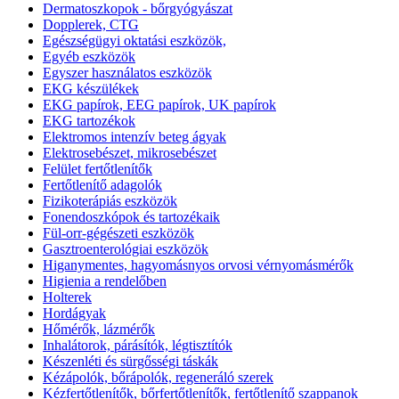
Dermatoszkopok - bőrgyógyászat
Dopplerek, CTG
Egészségügyi oktatási eszközök,
Egyéb eszközök
Egyszer használatos eszközök
EKG készülékek
EKG papírok, EEG papírok, UK papírok
EKG tartozékok
Elektromos intenzív beteg ágyak
Elektrosebészet, mikrosebészet
Felület fertőtlenítők
Fertőtlenítő adagolók
Fizikoterápiás eszközök
Fonendoszkópok és tartozékaik
Fül-orr-gégészeti eszközök
Gasztroenterológiai eszközök
Higanymentes, hagyomásnyos orvosi vérnyomásmérők
Higienia a rendelőben
Holterek
Hordágyak
Hőmérők, lázmérők
Inhalátorok, párásítók, légtisztítók
Készenléti és sürgősségi táskák
Kézápolók, bőrápolók, regeneráló szerek
Kézfertőtlenítők, bőrfertőtlenítők, fertőtlenítő szappanok