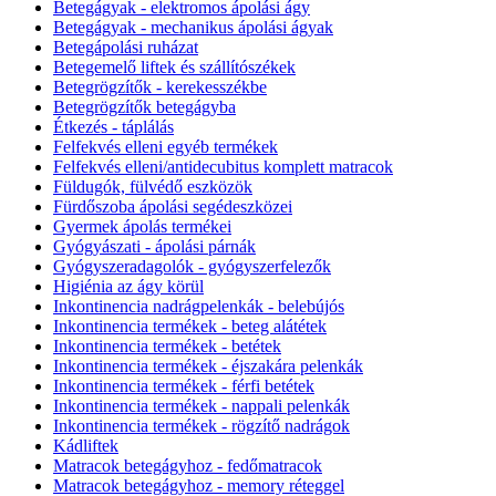
Betegágyak - elektromos ápolási ágy
Betegágyak - mechanikus ápolási ágyak
Betegápolási ruházat
Betegemelő liftek és szállítószékek
Betegrögzítők - kerekesszékbe
Betegrögzítők betegágyba
Étkezés - táplálás
Felfekvés elleni egyéb termékek
Felfekvés elleni/antidecubitus komplett matracok
Füldugók, fülvédő eszközök
Fürdőszoba ápolási segédeszközei
Gyermek ápolás termékei
Gyógyászati - ápolási párnák
Gyógyszeradagolók - gyógyszerfelezők
Higiénia az ágy körül
Inkontinencia nadrágpelenkák - belebújós
Inkontinencia termékek - beteg alátétek
Inkontinencia termékek - betétek
Inkontinencia termékek - éjszakára pelenkák
Inkontinencia termékek - férfi betétek
Inkontinencia termékek - nappali pelenkák
Inkontinencia termékek - rögzítő nadrágok
Kádliftek
Matracok betegágyhoz - fedőmatracok
Matracok betegágyhoz - memory réteggel