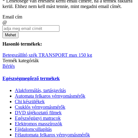
* Lehetősége van értesítést kérni email címére, ha a termék raktárra
kerül. Ehhez nem kell mást tennie, mint megadni email címét.
Email cím
@
Mehet
Hasonló termékek:
Betegszállító szék TRANSPORT max 150 kg
Termék kategóriák
Bérlés
Egészségmegőrző termékek
Alakformálás, tartásjavítás
Automata felkaros vérnyomásmérők
Chi készülékek
Csuklós vérnyomásmérők
DVD tájékoztató filmek
Egészségügyi matracok
Elektromos masszírozók
Fájdalomcsillapítás
Félautomata felkaros vérnyomásmérők