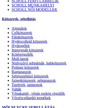
SCHOLL FÉRFI LÁBBELIK
SCHOLL MUNKAHELYI
SCHOLL NŐI MODELLEK
Kötszerek, sebellátás
Alginátok
Csőkötszerek
Filmkötszerek
Hydrocolloid kötszerek
Hydrogélek
Impregnált kötszerek
Kötésrögzítők
Mull-lapok
Nedvszívó sebpárnák, habkötszerek
Polimer kötszerek
Ragtapaszok
Sebösszehúzó kötszerek
Szigetkötszerek, sebtapaszok
Tupferek, tamponok
Vatták
Vénakanül-, vénás eszköz rögzítők
Vérzéscsillapító termékek
MÖLNLYCKE SEBELLÁTÁS